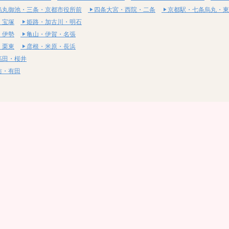
烏丸御池・三条・京都市役所前
四条大宮・西院・二条
京都駅・七条烏丸・東
・宝塚
姫路・加古川・明石
・伊勢
亀山・伊賀・名張
・栗東
彦根・米原・長浜
高田・桜井
坊・有田
・湯梨浜
社・浅口
尾道・三原
呉・東広島・竹原
・岩国
下関・長門・美祢
・小松島
通寺・観音寺
・西条・四国中央
今治・東温・伊予