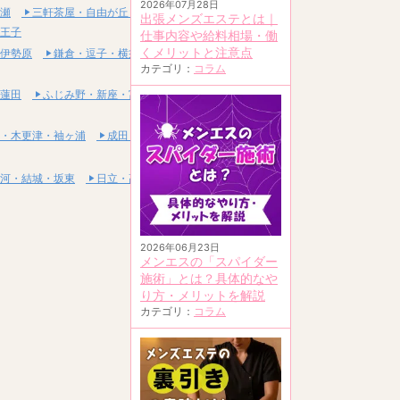
2026年07月28日
瀬
三軒茶屋・自由が丘・二子玉川
出張メンズエステとは｜
王子
仕事内容や給料相場・働
くメリットと注意点
伊勢原
鎌倉・逗子・横須賀
カテゴリ：
コラム
蓮田
ふじみ野・新座・富士見
・木更津・袖ヶ浦
成田・富里・印西
河・結城・坂東
日立・高萩・常陸太田
2026年06月23日
メンエスの「スパイダー
施術」とは？具体的なや
り方・メリットを解説
カテゴリ：
コラム