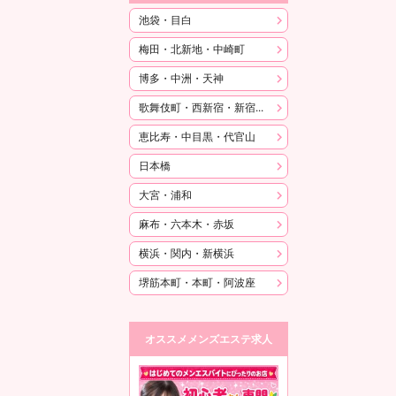
池袋・目白
梅田・北新地・中崎町
博多・中洲・天神
歌舞伎町・西新宿・新宿御苑
恵比寿・中目黒・代官山
日本橋
大宮・浦和
麻布・六本木・赤坂
横浜・関内・新横浜
堺筋本町・本町・阿波座
オススメメンズエステ求人