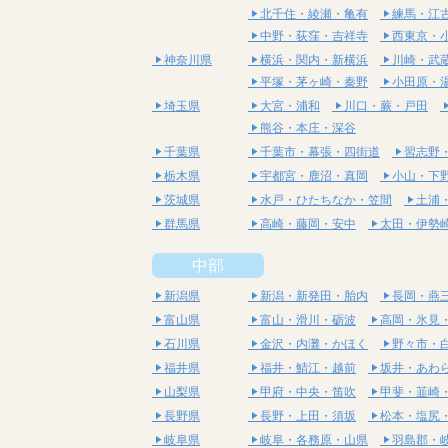
北千住・綾瀬・亀有
練馬・江
中野・荻窪・吉祥寺
西東京・
神奈川県
横浜・関内・新横浜
川崎・武
平塚・茅ヶ崎・秦野
小田原・
埼玉県
大宮・浦和
川口・蕨・戸田
熊谷・本庄・深谷
千葉県
千葉市・幕張・四街道
習志野
栃木県
宇都宮・鹿沼・真岡
小山・下
茨城県
水戸・ひたちなか・笠間
土浦
群馬県
高崎・藤岡・安中
太田・伊勢
中部
新潟県
新潟・新発田・胎内
長岡・燕
富山県
富山・滑川・砺波
高岡・氷見
石川県
金沢・内灘・かほく
野々市・
福井県
福井・鯖江・越前
坂井・あわ
山梨県
甲府・中央・笛吹
甲斐・韮崎
長野県
長野・上田・須坂
松本・塩尻
岐阜県
岐阜・各務原・山県
羽島郡・