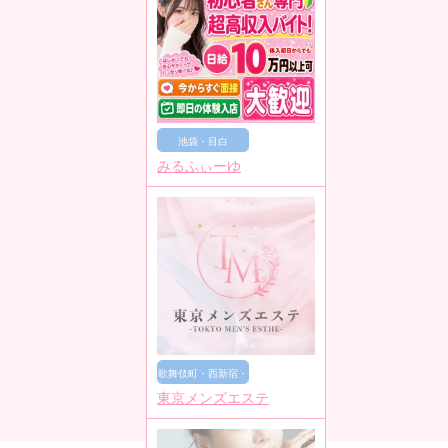
池袋・目白
みるふぃーゆ
歌舞伎町・西新宿・
東京メンズエステ
新宿御苑