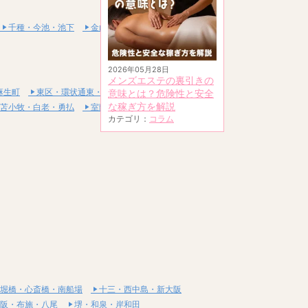
千種・今池・池下
金山・熱田
2026年05月28日
メンズエステの裏引きの
麻生町
東区・環状通東・新道東
意味とは？危険性と安全
な稼ぎ方を解説
苫小牧・白老・勇払
室蘭・登別・伊達
カテゴリ：
コラム
堀橋・心斎橋・南船場
十三・西中島・新大阪
阪・布施・八尾
堺・和泉・岸和田