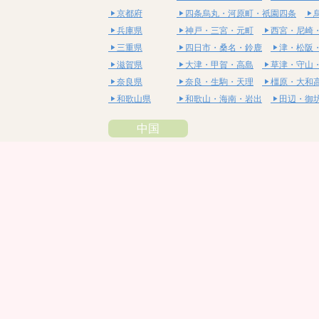
京都府
四条烏丸・河原町・祇園四条
兵庫県
神戸・三宮・元町
西宮・尼崎
三重県
四日市・桑名・鈴鹿
津・松阪
滋賀県
大津・甲賀・高島
草津・守山
奈良県
奈良・生駒・天理
橿原・大和
和歌山県
和歌山・海南・岩出
田辺・御
中国
鳥取県
米子・皆生・境港
鳥取・倉吉
島根県
松江・安来
出雲・雲南・大田
岡山県
岡山・備前・瀬戸内
倉敷・総
広島県
広島市・流川・薬研堀
福山・
山口県
山口・宇部・防府
周南・下松
四国
徳島県
阿南・那賀・美波
徳島・鳴門
香川県
高松・坂出・さぬき
丸亀・善
愛媛県
松山市・大街道・道後
新居浜