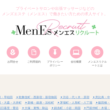
プライベートサロンや出張マッサージなどの
メンズエステ（メンエス）で働きたい方ための求人サイト。
お問合せ
ご利用規約
プライバシー
会社概要
メンエスリクル
ポリシー
ートとは
保・早稲田
歌舞伎町・西新宿・新宿御苑
渋谷・代々木・原宿
恵比寿・中
田・大森・大井町
新橋・銀座・浜松町
茅場町・人形町・八丁堀
飯田橋・
西日暮里・鶯谷
大塚・巣鴨・駒込
錦糸町・小岩・両国
門前仲町・木場・