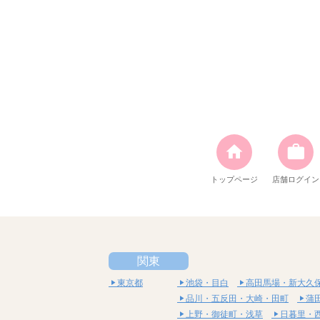
トップページ
店舗ログイン
関東
東京都
池袋・目白
高田馬場・新大久
品川・五反田・大崎・田町
蒲
上野・御徒町・浅草
日暮里・