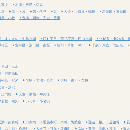
・富士
沼津・三島・伊豆
久屋
高岳・泉
錦・伏見
栄
大須・上前津・鶴舞
新栄町・東新町
日井・小牧
豊橋・岡崎・安城・豊田
幌・すすきの・中島公園
西11丁目・西18丁目・円山公園
北18条・北24条・
手稲区
豊平区・清田区・南区
旭川・芦別・深川
千歳・恵庭・北広島
十和田・三沢
州・陸前高田
東松島・登米
名取・岩沼・亘理
大崎・古川・栗原
大仙・湯沢
・庄内町
天童・東根・寒河江
津若松・白河
いわき・小名浜
天満・南森町
日本橋
堺筋本町・本町・阿波座
難波・桜川・道頓堀
長
目・六丁目・松屋町
天王寺・谷九・寺田町
吹田・豊中・高槻・茨木
東大