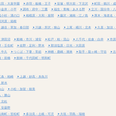
古田・大泉学園
赤羽・板橋・王子
笹塚・明大前・下北沢
町田・鶴川・成
小金井・小平
調布・府中・三鷹
福生・青梅・あきる野
立川・国分寺・八
蔵小杉・溝の口
相模原・大和・座間
藤沢・湘南・江ノ島
厚木・海老名・
湯河原・箱根
越谷・草加・春日部
川越・所沢・狭山
上尾・桶川・北本
久喜・加須・
・津田沼
船橋・市川・浦安
松戸・柏・流山
八千代・佐倉・白井
市原
野・壬生町
佐野・足利・野木
那須塩原・日光・大田原
・牛久
つくば・下妻・常総
神栖・鹿嶋・潮来
取手・龍ヶ崎・守谷
古
崎・前橋
館林・千代田町・明和町
三条・柏崎
上越・妙高・糸魚川
・射水
白山
小松・加賀・能美
ら・勝山
・北杜
・安曇野
岐南町・笠松町
多治見・土岐・可児
大垣・羽島・瑞穂