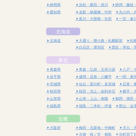
静岡県
浜松・磐田・掛川
静岡・藤枝
愛知県
名駅・納屋橋・中村
丸の内・
黒川・大曽根・矢田
一宮・春
北海道
北海道
大通り・狸小路・札幌駅前
札
白石区・厚別区
西区・琴似・
東北
青森県
青森・弘前・五所川原
八戸・
岩手県
盛岡・花巻・八幡平
一関・奥
宮城県
仙台・国分町・多賀城
石巻・
秋田県
秋田・潟上・由利本荘
横手・
山形県
山形・上山・南陽
鶴岡・酒田
福島県
福島・二本松・伊達
郡山・会
近畿
大阪府
梅田・北新地・中崎町
天六・
京橋・桜ノ宮・都島
谷町四丁