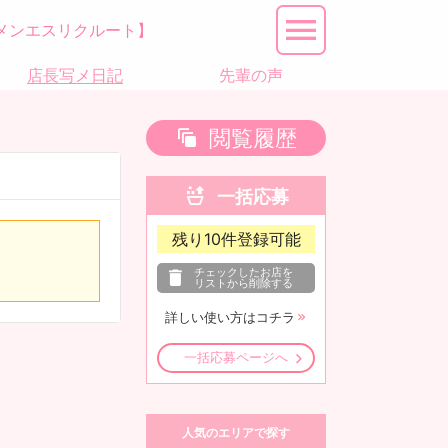
メンエスリクルート】
店長写メ日記
先輩の声
閲覧履歴
一括応募
残り
10
件登録可能
チェックしたお店を
リストから削除する
詳しい使い方はコチラ
一括応募ページへ
人気のエリアで探す