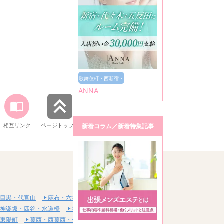
歌舞伎町・西新宿・
ANNA
新宿御苑
相互リンク
ページトップへ
新着コラム／新着特集記事
目黒・代官山
麻布・六本木・赤坂
神楽坂・四谷・水道橋
神田・秋葉原・浅草橋
東陽町
葛西・西葛西・一之江