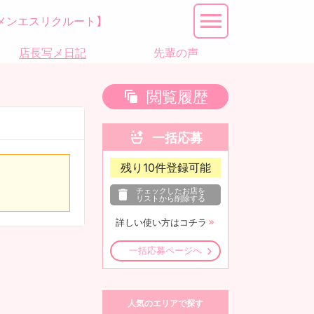
メンエスリクルート】
店長写メ日記
先輩の声
閲覧履歴
一括応募
残り
10
件登録可能
チェックしたお店を
リストから削除する
詳しい使い方はコチラ
一括応募ページへ
人気のエリアで探す