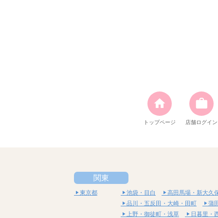
トップページ
店舗ログイン
関東
東京都
池袋・目白
高田馬場・新大久
品川・五反田・大崎・田町
蒲
上野・御徒町・浅草
日暮里・