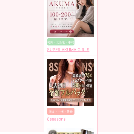
梅田・北新地・中崎
SUPER AKUMA GIRLS
町
博多・中洲・天神
8seasons