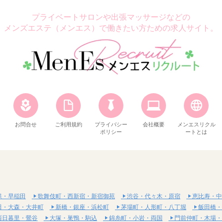
プライベートサロンや出張マッサージなどの
メンズエステ（メンエス）で働きたい方ための求人サイト。
お問合せ
ご利用規約
プライバシー
会社概要
メンエスリクル
ポリシー
ートとは
保・早稲田
歌舞伎町・西新宿・新宿御苑
渋谷・代々木・原宿
恵比寿・中
田・大森・大井町
新橋・銀座・浜松町
茅場町・人形町・八丁堀
飯田橋・
西日暮里・鶯谷
大塚・巣鴨・駒込
錦糸町・小岩・両国
門前仲町・木場・