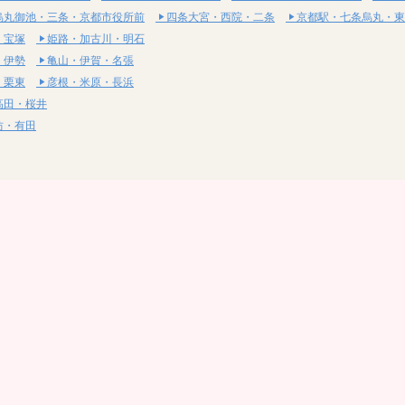
烏丸御池・三条・京都市役所前
四条大宮・西院・二条
京都駅・七条烏丸・東
・宝塚
姫路・加古川・明石
・伊勢
亀山・伊賀・名張
・栗東
彦根・米原・長浜
高田・桜井
坊・有田
・湯梨浜
社・浅口
尾道・三原
呉・東広島・竹原
・岩国
下関・長門・美祢
・小松島
通寺・観音寺
・西条・四国中央
今治・東温・伊予