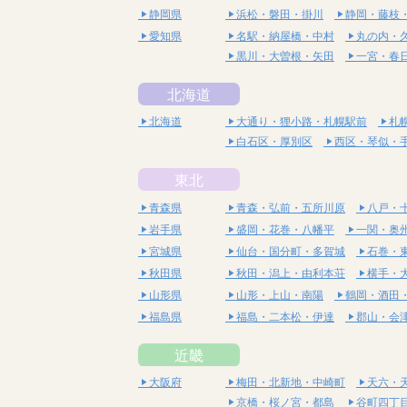
静岡県
浜松・磐田・掛川
静岡・藤枝
愛知県
名駅・納屋橋・中村
丸の内・
黒川・大曽根・矢田
一宮・春
北海道
北海道
大通り・狸小路・札幌駅前
札
白石区・厚別区
西区・琴似・
東北
青森県
青森・弘前・五所川原
八戸・
岩手県
盛岡・花巻・八幡平
一関・奥
宮城県
仙台・国分町・多賀城
石巻・
秋田県
秋田・潟上・由利本荘
横手・
山形県
山形・上山・南陽
鶴岡・酒田
福島県
福島・二本松・伊達
郡山・会
近畿
大阪府
梅田・北新地・中崎町
天六・
京橋・桜ノ宮・都島
谷町四丁