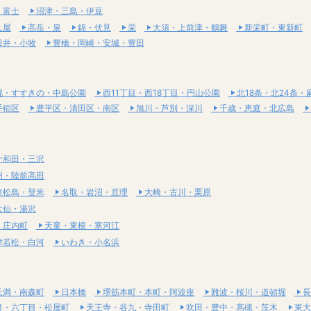
・富士
沼津・三島・伊豆
久屋
高岳・泉
錦・伏見
栄
大須・上前津・鶴舞
新栄町・東新町
日井・小牧
豊橋・岡崎・安城・豊田
幌・すすきの・中島公園
西11丁目・西18丁目・円山公園
北18条・北24条・
手稲区
豊平区・清田区・南区
旭川・芦別・深川
千歳・恵庭・北広島
十和田・三沢
州・陸前高田
東松島・登米
名取・岩沼・亘理
大崎・古川・栗原
大仙・湯沢
・庄内町
天童・東根・寒河江
津若松・白河
いわき・小名浜
天満・南森町
日本橋
堺筋本町・本町・阿波座
難波・桜川・道頓堀
長
目・六丁目・松屋町
天王寺・谷九・寺田町
吹田・豊中・高槻・茨木
東大