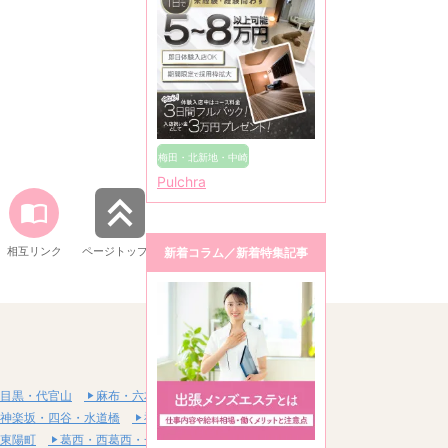
梅田・北新地・中崎
Pulchra
町
相互リンク
ページトップへ
新着コラム／新着特集記事
目黒・代官山
麻布・六本木・赤坂
神楽坂・四谷・水道橋
神田・秋葉原・浅草橋
東陽町
葛西・西葛西・一之江