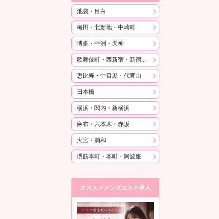
池袋・目白
梅田・北新地・中崎町
博多・中洲・天神
歌舞伎町・西新宿・新宿御苑
恵比寿・中目黒・代官山
日本橋
横浜・関内・新横浜
麻布・六本木・赤坂
大宮・浦和
堺筋本町・本町・阿波座
オススメメンズエステ求人