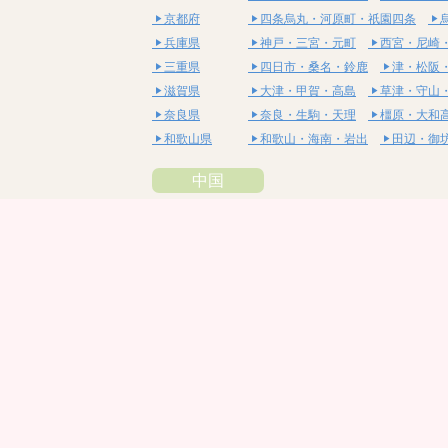
京都府
四条烏丸・河原町・祇園四条
兵庫県
神戸・三宮・元町
西宮・尼崎
三重県
四日市・桑名・鈴鹿
津・松阪
滋賀県
大津・甲賀・高島
草津・守山
奈良県
奈良・生駒・天理
橿原・大和
和歌山県
和歌山・海南・岩出
田辺・御
中国
鳥取県
米子・皆生・境港
鳥取・倉吉
島根県
松江・安来
出雲・雲南・大田
岡山県
岡山・備前・瀬戸内
倉敷・総
広島県
広島市・流川・薬研堀
福山・
山口県
山口・宇部・防府
周南・下松
四国
徳島県
阿南・那賀・美波
徳島・鳴門
香川県
高松・坂出・さぬき
丸亀・善
愛媛県
松山市・大街道・道後
新居浜