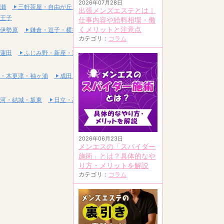
2026年07月28日
瀬
三軒茶屋・自由が丘・二子玉川
出張メンズエステとは｜
王子
仕事内容や給料相場・働
くメリットと注意点
伊勢原
鎌倉・逗子・横須賀
カテゴリ：
コラム
蓮田
ふじみ野・新座・富士見
・木更津・袖ヶ浦
成田・富里・印西
河・結城・坂東
日立・高萩・常陸太田
2026年06月23日
メンエスの「スパイダー
施術」とは？具体的なや
り方・メリットを解説
カテゴリ：
コラム