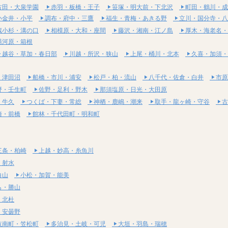
古田・大泉学園
赤羽・板橋・王子
笹塚・明大前・下北沢
町田・鶴川・成
小金井・小平
調布・府中・三鷹
福生・青梅・あきる野
立川・国分寺・八
蔵小杉・溝の口
相模原・大和・座間
藤沢・湘南・江ノ島
厚木・海老名・
湯河原・箱根
越谷・草加・春日部
川越・所沢・狭山
上尾・桶川・北本
久喜・加須・
・津田沼
船橋・市川・浦安
松戸・柏・流山
八千代・佐倉・白井
市原
野・壬生町
佐野・足利・野木
那須塩原・日光・大田原
・牛久
つくば・下妻・常総
神栖・鹿嶋・潮来
取手・龍ヶ崎・守谷
古
崎・前橋
館林・千代田町・明和町
三条・柏崎
上越・妙高・糸魚川
・射水
白山
小松・加賀・能美
ら・勝山
・北杜
・安曇野
岐南町・笠松町
多治見・土岐・可児
大垣・羽島・瑞穂