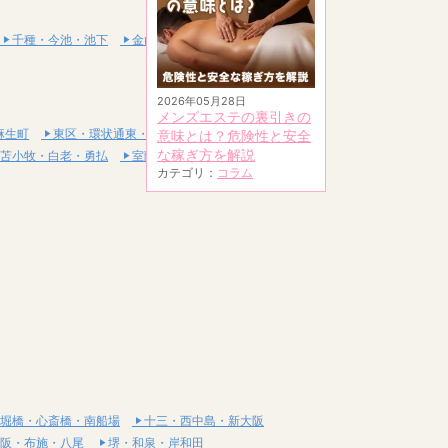
千種・今池・池下
金山・熱田
2026年05月28日
メンズエステの裏引きの
麻生町
東区・環状通東・新道東
意味とは？危険性と安全
な稼ぎ方を解説
苫小牧・白老・勇払
室蘭・登別・伊達
カテゴリ：
コラム
堀橋・心斎橋・南船場
十三・西中島・新大阪
阪・布施・八尾
堺・和泉・岸和田