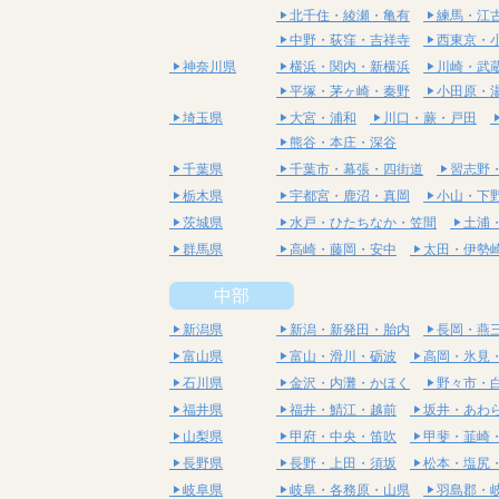
北千住・綾瀬・亀有
練馬・江
中野・荻窪・吉祥寺
西東京・
神奈川県
横浜・関内・新横浜
川崎・武
平塚・茅ヶ崎・秦野
小田原・
埼玉県
大宮・浦和
川口・蕨・戸田
熊谷・本庄・深谷
千葉県
千葉市・幕張・四街道
習志野
栃木県
宇都宮・鹿沼・真岡
小山・下
茨城県
水戸・ひたちなか・笠間
土浦
群馬県
高崎・藤岡・安中
太田・伊勢
中部
新潟県
新潟・新発田・胎内
長岡・燕
富山県
富山・滑川・砺波
高岡・氷見
石川県
金沢・内灘・かほく
野々市・
福井県
福井・鯖江・越前
坂井・あわ
山梨県
甲府・中央・笛吹
甲斐・韮崎
長野県
長野・上田・須坂
松本・塩尻
岐阜県
岐阜・各務原・山県
羽島郡・