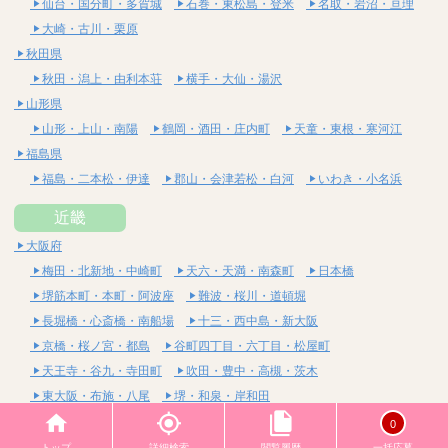
仙台・国分町・多賀城
石巻・東松島・登米
名取・岩沼・亘理
大崎・古川・栗原
秋田県
秋田・潟上・由利本荘
横手・大仙・湯沢
山形県
山形・上山・南陽
鶴岡・酒田・庄内町
天童・東根・寒河江
福島県
福島・二本松・伊達
郡山・会津若松・白河
いわき・小名浜
近畿
大阪府
梅田・北新地・中崎町
天六・天満・南森町
日本橋
堺筋本町・本町・阿波座
難波・桜川・道頓堀
長堀橋・心斎橋・南船場
十三・西中島・新大阪
京橋・桜ノ宮・都島
谷町四丁目・六丁目・松屋町
天王寺・谷九・寺田町
吹田・豊中・高槻・茨木
東大阪・布施・八尾
堺・和泉・岸和田
京都府
0
四条烏丸・河原町・祇園四条
烏丸御池・三条・京都市役所前
トップ
詳細検索
閲覧履歴
一括応募