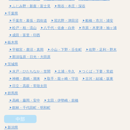
ふじみ野・新座・富士見
熊谷・本庄・深谷
千葉県
千葉市・幕張・四街道
習志野・津田沼
船橋・市川・浦安
松戸・柏・流山
八千代・佐倉・白井
市原・木更津・袖ヶ浦
成田・富里・印西
栃木県
宇都宮・鹿沼・真岡
小山・下野・壬生町
佐野・足利・野木
那須塩原・日光・大田原
茨城県
水戸・ひたちなか・笠間
土浦・牛久
つくば・下妻・常総
神栖・鹿嶋・潮来
取手・龍ヶ崎・守谷
古河・結城・坂東
日立・高萩・常陸太田
群馬県
高崎・藤岡・安中
太田・伊勢崎・前橋
館林・千代田町・明和町
中部
新潟県