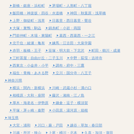
新橋・銀座・浜松町
茅場町・人形町・八丁堀
飯田橋・神楽坂・四谷・水道橋
神田・秋葉原・浅草橋
上野・御徒町・浅草
日暮里・西日暮里・鶯谷
大塚・巣鴨・駒込
錦糸町・小岩・両国
門前仲町・木場・東陽町
葛西・西葛西・一之江
北千住・綾瀬・亀有
練馬・江古田・大泉学園
赤羽・板橋・王子
笹塚・明大前・下北沢
町田・鶴川・成瀬
三軒茶屋・自由が丘・二子玉川
中野・荻窪・吉祥寺
西東京・小金井・小平
調布・府中・三鷹
福生・青梅・あきる野
立川・国分寺・八王子
神奈川県
横浜・関内・新横浜
川崎・武蔵小杉・溝の口
相模原・大和・座間
藤沢・湘南・江ノ島
厚木・海老名・伊勢原
鎌倉・逗子・横須賀
平塚・茅ヶ崎・秦野
小田原・湯河原・箱根
埼玉県
大宮・浦和
川口・蕨・戸田
越谷・草加・春日部
川越・所沢・狭山
上尾・桶川・北本
久喜・加須・蓮田