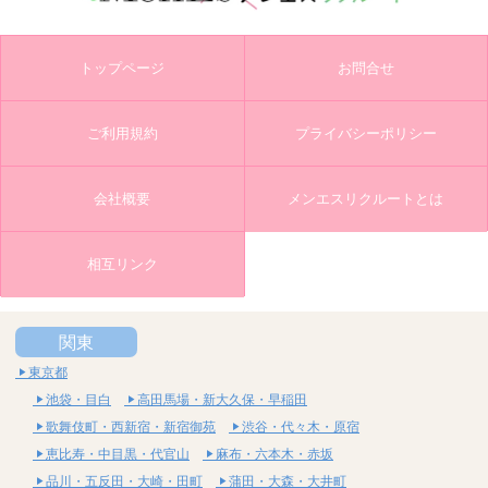
トップページ
お問合せ
ご利用規約
プライバシーポリシー
会社概要
メンエスリクルートとは
相互リンク
関東
東京都
池袋・目白
高田馬場・新大久保・早稲田
歌舞伎町・西新宿・新宿御苑
渋谷・代々木・原宿
恵比寿・中目黒・代官山
麻布・六本木・赤坂
品川・五反田・大崎・田町
蒲田・大森・大井町