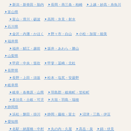
新潟・新発田・胎内
長岡・燕三条・柏崎
上越・妙高・糸魚川
富山県
富山・滑川・砺波
高岡・氷見・射水
石川県
金沢・内灘・かほく
野々市・白山
小松・加賀・能美
福井県
福井・鯖江・越前
坂井・あわら・勝山
山梨県
甲府・中央・笛吹
甲斐・韮崎・北杜
長野県
長野・上田・須坂
松本・塩尻・安曇野
岐阜県
岐阜・各務原・山県
羽島郡・岐南町・笠松町
多治見・土岐・可児
大垣・羽島・瑞穂
静岡県
浜松・磐田・掛川
静岡・藤枝・富士
沼津・三島・伊豆
愛知県
名駅・納屋橋・中村
丸の内・久屋
高岳・泉
錦・伏見