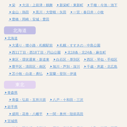
栄
大須・上前津・鶴舞
新栄町・東新町
千種・今池・池下
金山・熱田
黒川・大曽根・矢田
一宮・春日井・小牧
豊橋・岡崎・安城・豊田
北海道
北海道
大通り・狸小路・札幌駅前
札幌・すすきの・中島公園
西11丁目・西18丁目・円山公園
北18条・北24条・麻生町
東区・環状通東・新道東
白石区・厚別区
西区・琴似・手稲区
豊平区・清田区・南区
旭川・芦別・深川
千歳・恵庭・北広島
苫小牧・白老・勇払
室蘭・登別・伊達
東北
青森県
青森・弘前・五所川原
八戸・十和田・三沢
岩手県
盛岡・花巻・八幡平
一関・奥州・陸前高田
宮城県