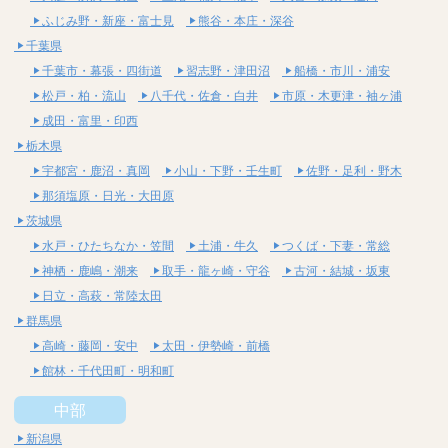
ふじみ野・新座・富士見
熊谷・本庄・深谷
千葉県
千葉市・幕張・四街道
習志野・津田沼
船橋・市川・浦安
松戸・柏・流山
八千代・佐倉・白井
市原・木更津・袖ヶ浦
成田・富里・印西
栃木県
宇都宮・鹿沼・真岡
小山・下野・壬生町
佐野・足利・野木
那須塩原・日光・大田原
茨城県
水戸・ひたちなか・笠間
土浦・牛久
つくば・下妻・常総
神栖・鹿嶋・潮来
取手・龍ヶ崎・守谷
古河・結城・坂東
日立・高萩・常陸太田
群馬県
高崎・藤岡・安中
太田・伊勢崎・前橋
館林・千代田町・明和町
中部
新潟県