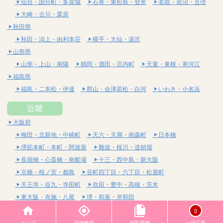
仙台・国分町・多賀城
石巻・東松島・登米
名取・岩沼・亘理
大崎・古川・栗原
秋田県
秋田・潟上・由利本荘
横手・大仙・湯沢
山形県
山形・上山・南陽
鶴岡・酒田・庄内町
天童・東根・寒河江
福島県
福島・二本松・伊達
郡山・会津若松・白河
いわき・小名浜
近畿
大阪府
梅田・北新地・中崎町
天六・天満・南森町
日本橋
堺筋本町・本町・阿波座
難波・桜川・道頓堀
長堀橋・心斎橋・南船場
十三・西中島・新大阪
京橋・桜ノ宮・都島
谷町四丁目・六丁目・松屋町
天王寺・谷九・寺田町
吹田・豊中・高槻・茨木
東大阪・布施・八尾
堺・和泉・岸和田
京都府
0
四条烏丸・河原町・祇園四条
烏丸御池・三条・京都市役所前
トップ
詳細検索
閲覧履歴
一括応募