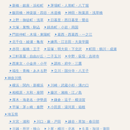
新橋・銀座・浜松町
茅場町・人形町・八丁堀
飯田橋・神楽坂・四谷・水道橋
神田・秋葉原・浅草橋
上野・御徒町・浅草
日暮里・西日暮里・鶯谷
大塚・巣鴨・駒込
錦糸町・小岩・両国
門前仲町・木場・東陽町
葛西・西葛西・一之江
北千住・綾瀬・亀有
練馬・江古田・大泉学園
赤羽・板橋・王子
笹塚・明大前・下北沢
町田・鶴川・成瀬
三軒茶屋・自由が丘・二子玉川
中野・荻窪・吉祥寺
西東京・小金井・小平
調布・府中・三鷹
福生・青梅・あきる野
立川・国分寺・八王子
神奈川県
横浜・関内・新横浜
川崎・武蔵小杉・溝の口
相模原・大和・座間
藤沢・湘南・江ノ島
厚木・海老名・伊勢原
鎌倉・逗子・横須賀
平塚・茅ヶ崎・秦野
小田原・湯河原・箱根
埼玉県
大宮・浦和
川口・蕨・戸田
越谷・草加・春日部
川越・所沢・狭山
上尾・桶川・北本
久喜・加須・蓮田