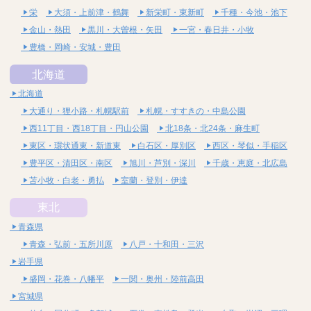
栄
大須・上前津・鶴舞
新栄町・東新町
千種・今池・池下
金山・熱田
黒川・大曽根・矢田
一宮・春日井・小牧
豊橋・岡崎・安城・豊田
北海道
北海道
大通り・狸小路・札幌駅前
札幌・すすきの・中島公園
西11丁目・西18丁目・円山公園
北18条・北24条・麻生町
東区・環状通東・新道東
白石区・厚別区
西区・琴似・手稲区
豊平区・清田区・南区
旭川・芦別・深川
千歳・恵庭・北広島
苫小牧・白老・勇払
室蘭・登別・伊達
東北
青森県
青森・弘前・五所川原
八戸・十和田・三沢
岩手県
盛岡・花巻・八幡平
一関・奥州・陸前高田
宮城県