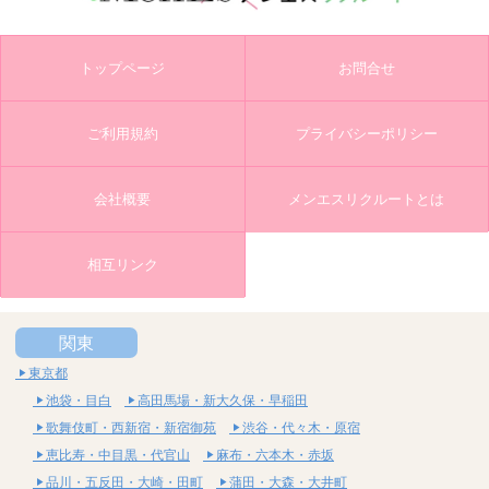
トップページ
お問合せ
ご利用規約
プライバシーポリシー
会社概要
メンエスリクルートとは
相互リンク
関東
東京都
池袋・目白
高田馬場・新大久保・早稲田
歌舞伎町・西新宿・新宿御苑
渋谷・代々木・原宿
恵比寿・中目黒・代官山
麻布・六本木・赤坂
品川・五反田・大崎・田町
蒲田・大森・大井町