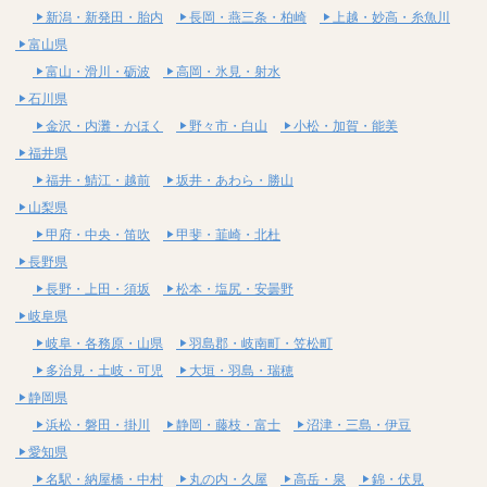
新潟・新発田・胎内
長岡・燕三条・柏崎
上越・妙高・糸魚川
富山県
富山・滑川・砺波
高岡・氷見・射水
石川県
金沢・内灘・かほく
野々市・白山
小松・加賀・能美
福井県
福井・鯖江・越前
坂井・あわら・勝山
山梨県
甲府・中央・笛吹
甲斐・韮崎・北杜
長野県
長野・上田・須坂
松本・塩尻・安曇野
岐阜県
岐阜・各務原・山県
羽島郡・岐南町・笠松町
多治見・土岐・可児
大垣・羽島・瑞穂
静岡県
浜松・磐田・掛川
静岡・藤枝・富士
沼津・三島・伊豆
愛知県
名駅・納屋橋・中村
丸の内・久屋
高岳・泉
錦・伏見