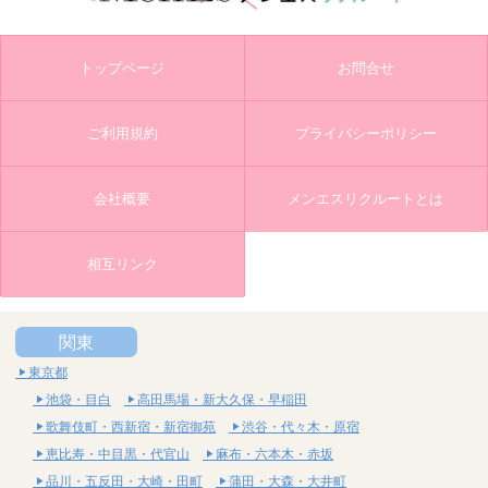
トップページ
お問合せ
ご利用規約
プライバシーポリシー
会社概要
メンエスリクルートとは
相互リンク
関東
東京都
池袋・目白
高田馬場・新大久保・早稲田
歌舞伎町・西新宿・新宿御苑
渋谷・代々木・原宿
恵比寿・中目黒・代官山
麻布・六本木・赤坂
品川・五反田・大崎・田町
蒲田・大森・大井町