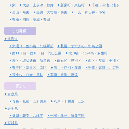
栄
大須・上前津・鶴舞
新栄町・東新町
千種・今池・池下
金山・熱田
黒川・大曽根・矢田
一宮・春日井・小牧
豊橋・岡崎・安城・豊田
北海道
北海道
大通り・狸小路・札幌駅前
札幌・すすきの・中島公園
西11丁目・西18丁目・円山公園
北18条・北24条・麻生町
東区・環状通東・新道東
白石区・厚別区
西区・琴似・手稲区
豊平区・清田区・南区
旭川・芦別・深川
千歳・恵庭・北広島
苫小牧・白老・勇払
室蘭・登別・伊達
東北
青森県
青森・弘前・五所川原
八戸・十和田・三沢
岩手県
盛岡・花巻・八幡平
一関・奥州・陸前高田
宮城県