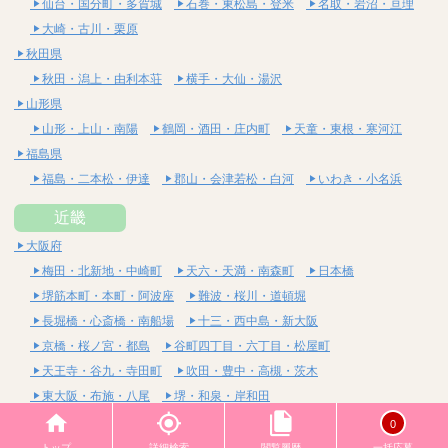
仙台・国分町・多賀城
石巻・東松島・登米
名取・岩沼・亘理
大崎・古川・栗原
秋田県
秋田・潟上・由利本荘
横手・大仙・湯沢
山形県
山形・上山・南陽
鶴岡・酒田・庄内町
天童・東根・寒河江
福島県
福島・二本松・伊達
郡山・会津若松・白河
いわき・小名浜
近畿
大阪府
梅田・北新地・中崎町
天六・天満・南森町
日本橋
堺筋本町・本町・阿波座
難波・桜川・道頓堀
長堀橋・心斎橋・南船場
十三・西中島・新大阪
京橋・桜ノ宮・都島
谷町四丁目・六丁目・松屋町
天王寺・谷九・寺田町
吹田・豊中・高槻・茨木
東大阪・布施・八尾
堺・和泉・岸和田
京都府
0
四条烏丸・河原町・祇園四条
烏丸御池・三条・京都市役所前
トップ
詳細検索
閲覧履歴
一括応募