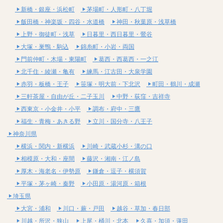
新橋・銀座・浜松町
茅場町・人形町・八丁堀
飯田橋・神楽坂・四谷・水道橋
神田・秋葉原・浅草橋
上野・御徒町・浅草
日暮里・西日暮里・鶯谷
大塚・巣鴨・駒込
錦糸町・小岩・両国
門前仲町・木場・東陽町
葛西・西葛西・一之江
北千住・綾瀬・亀有
練馬・江古田・大泉学園
赤羽・板橋・王子
笹塚・明大前・下北沢
町田・鶴川・成瀬
三軒茶屋・自由が丘・二子玉川
中野・荻窪・吉祥寺
西東京・小金井・小平
調布・府中・三鷹
福生・青梅・あきる野
立川・国分寺・八王子
神奈川県
横浜・関内・新横浜
川崎・武蔵小杉・溝の口
相模原・大和・座間
藤沢・湘南・江ノ島
厚木・海老名・伊勢原
鎌倉・逗子・横須賀
平塚・茅ヶ崎・秦野
小田原・湯河原・箱根
埼玉県
大宮・浦和
川口・蕨・戸田
越谷・草加・春日部
川越・所沢・狭山
上尾・桶川・北本
久喜・加須・蓮田