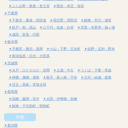
ふじみ野・新座・富士見
熊谷・本庄・深谷
千葉県
千葉市・幕張・四街道
習志野・津田沼
船橋・市川・浦安
松戸・柏・流山
八千代・佐倉・白井
市原・木更津・袖ヶ浦
成田・富里・印西
栃木県
宇都宮・鹿沼・真岡
小山・下野・壬生町
佐野・足利・野木
那須塩原・日光・大田原
茨城県
水戸・ひたちなか・笠間
土浦・牛久
つくば・下妻・常総
神栖・鹿嶋・潮来
取手・龍ヶ崎・守谷
古河・結城・坂東
日立・高萩・常陸太田
群馬県
高崎・藤岡・安中
太田・伊勢崎・前橋
館林・千代田町・明和町
中部
新潟県