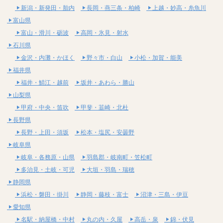
新潟・新発田・胎内
長岡・燕三条・柏崎
上越・妙高・糸魚川
富山県
富山・滑川・砺波
高岡・氷見・射水
石川県
金沢・内灘・かほく
野々市・白山
小松・加賀・能美
福井県
福井・鯖江・越前
坂井・あわら・勝山
山梨県
甲府・中央・笛吹
甲斐・韮崎・北杜
長野県
長野・上田・須坂
松本・塩尻・安曇野
岐阜県
岐阜・各務原・山県
羽島郡・岐南町・笠松町
多治見・土岐・可児
大垣・羽島・瑞穂
静岡県
浜松・磐田・掛川
静岡・藤枝・富士
沼津・三島・伊豆
愛知県
名駅・納屋橋・中村
丸の内・久屋
高岳・泉
錦・伏見