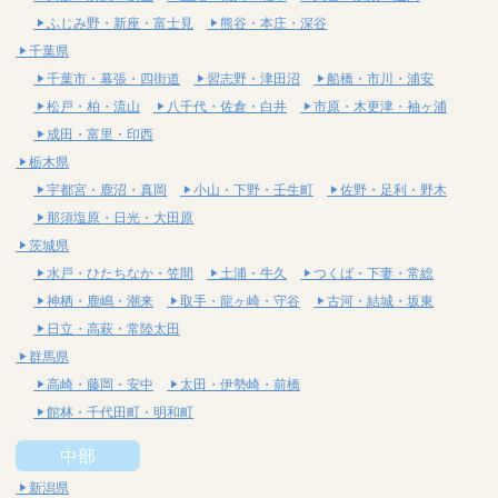
ふじみ野・新座・富士見
熊谷・本庄・深谷
千葉県
千葉市・幕張・四街道
習志野・津田沼
船橋・市川・浦安
松戸・柏・流山
八千代・佐倉・白井
市原・木更津・袖ヶ浦
成田・富里・印西
栃木県
宇都宮・鹿沼・真岡
小山・下野・壬生町
佐野・足利・野木
那須塩原・日光・大田原
茨城県
水戸・ひたちなか・笠間
土浦・牛久
つくば・下妻・常総
神栖・鹿嶋・潮来
取手・龍ヶ崎・守谷
古河・結城・坂東
日立・高萩・常陸太田
群馬県
高崎・藤岡・安中
太田・伊勢崎・前橋
館林・千代田町・明和町
中部
新潟県