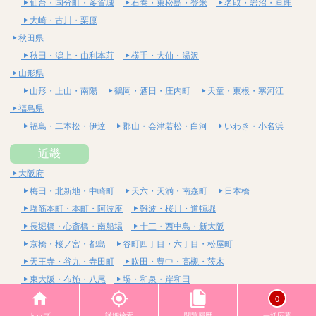
仙台・国分町・多賀城
石巻・東松島・登米
名取・岩沼・亘理
大崎・古川・栗原
秋田県
秋田・潟上・由利本荘
横手・大仙・湯沢
山形県
山形・上山・南陽
鶴岡・酒田・庄内町
天童・東根・寒河江
福島県
福島・二本松・伊達
郡山・会津若松・白河
いわき・小名浜
近畿
大阪府
梅田・北新地・中崎町
天六・天満・南森町
日本橋
堺筋本町・本町・阿波座
難波・桜川・道頓堀
長堀橋・心斎橋・南船場
十三・西中島・新大阪
京橋・桜ノ宮・都島
谷町四丁目・六丁目・松屋町
天王寺・谷九・寺田町
吹田・豊中・高槻・茨木
東大阪・布施・八尾
堺・和泉・岸和田
京都府
0
四条烏丸・河原町・祇園四条
烏丸御池・三条・京都市役所前
トップ
詳細検索
閲覧履歴
一括応募