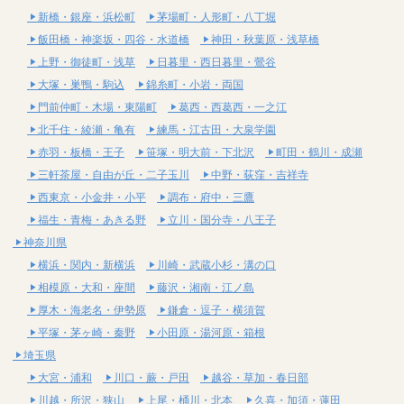
新橋・銀座・浜松町
茅場町・人形町・八丁堀
飯田橋・神楽坂・四谷・水道橋
神田・秋葉原・浅草橋
上野・御徒町・浅草
日暮里・西日暮里・鶯谷
大塚・巣鴨・駒込
錦糸町・小岩・両国
門前仲町・木場・東陽町
葛西・西葛西・一之江
北千住・綾瀬・亀有
練馬・江古田・大泉学園
赤羽・板橋・王子
笹塚・明大前・下北沢
町田・鶴川・成瀬
三軒茶屋・自由が丘・二子玉川
中野・荻窪・吉祥寺
西東京・小金井・小平
調布・府中・三鷹
福生・青梅・あきる野
立川・国分寺・八王子
神奈川県
横浜・関内・新横浜
川崎・武蔵小杉・溝の口
相模原・大和・座間
藤沢・湘南・江ノ島
厚木・海老名・伊勢原
鎌倉・逗子・横須賀
平塚・茅ヶ崎・秦野
小田原・湯河原・箱根
埼玉県
大宮・浦和
川口・蕨・戸田
越谷・草加・春日部
川越・所沢・狭山
上尾・桶川・北本
久喜・加須・蓮田