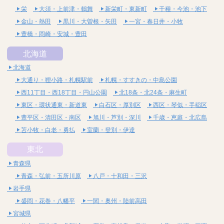
栄
大須・上前津・鶴舞
新栄町・東新町
千種・今池・池下
金山・熱田
黒川・大曽根・矢田
一宮・春日井・小牧
豊橋・岡崎・安城・豊田
北海道
北海道
大通り・狸小路・札幌駅前
札幌・すすきの・中島公園
西11丁目・西18丁目・円山公園
北18条・北24条・麻生町
東区・環状通東・新道東
白石区・厚別区
西区・琴似・手稲区
豊平区・清田区・南区
旭川・芦別・深川
千歳・恵庭・北広島
苫小牧・白老・勇払
室蘭・登別・伊達
東北
青森県
青森・弘前・五所川原
八戸・十和田・三沢
岩手県
盛岡・花巻・八幡平
一関・奥州・陸前高田
宮城県