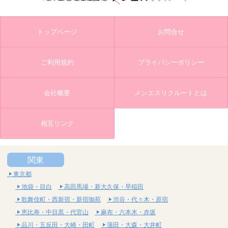
トップページ
お問合せ
ご利用規約
プライバシーポリシー
会社概要
メンエスリクルートとは
相互リンク
関東
東京都
池袋・目白
高田馬場・新大久保・早稲田
歌舞伎町・西新宿・新宿御苑
渋谷・代々木・原宿
恵比寿・中目黒・代官山
麻布・六本木・赤坂
品川・五反田・大崎・田町
蒲田・大森・大井町