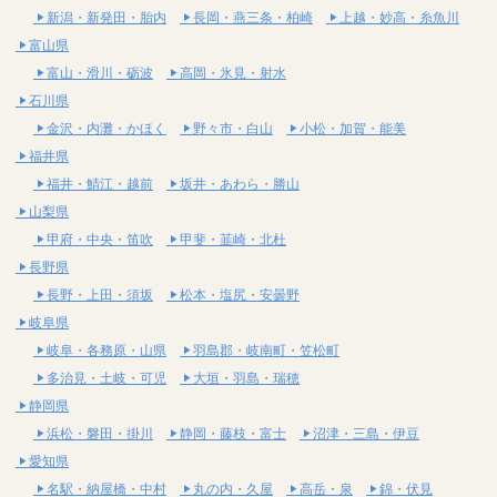
新潟・新発田・胎内
長岡・燕三条・柏崎
上越・妙高・糸魚川
富山県
富山・滑川・砺波
高岡・氷見・射水
石川県
金沢・内灘・かほく
野々市・白山
小松・加賀・能美
福井県
福井・鯖江・越前
坂井・あわら・勝山
山梨県
甲府・中央・笛吹
甲斐・韮崎・北杜
長野県
長野・上田・須坂
松本・塩尻・安曇野
岐阜県
岐阜・各務原・山県
羽島郡・岐南町・笠松町
多治見・土岐・可児
大垣・羽島・瑞穂
静岡県
浜松・磐田・掛川
静岡・藤枝・富士
沼津・三島・伊豆
愛知県
名駅・納屋橋・中村
丸の内・久屋
高岳・泉
錦・伏見