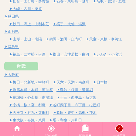
仙台・国分町・多賀城
石巻・東松島・登米
名取・岩沼・亘理
大崎・古川・栗原
秋田県
秋田・潟上・由利本荘
横手・大仙・湯沢
山形県
山形・上山・南陽
鶴岡・酒田・庄内町
天童・東根・寒河江
福島県
福島・二本松・伊達
郡山・会津若松・白河
いわき・小名浜
近畿
大阪府
梅田・北新地・中崎町
天六・天満・南森町
日本橋
堺筋本町・本町・阿波座
難波・桜川・道頓堀
長堀橋・心斎橋・南船場
十三・西中島・新大阪
京橋・桜ノ宮・都島
谷町四丁目・六丁目・松屋町
天王寺・谷九・寺田町
吹田・豊中・高槻・茨木
東大阪・布施・八尾
堺・和泉・岸和田
京都府
0
四条烏丸・河原町・祇園四条
烏丸御池・三条・京都市役所前
トップ
詳細検索
閲覧履歴
一括応募