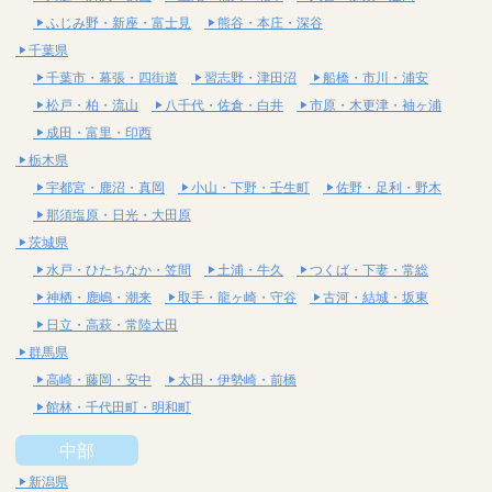
ふじみ野・新座・富士見
熊谷・本庄・深谷
千葉県
千葉市・幕張・四街道
習志野・津田沼
船橋・市川・浦安
松戸・柏・流山
八千代・佐倉・白井
市原・木更津・袖ヶ浦
成田・富里・印西
栃木県
宇都宮・鹿沼・真岡
小山・下野・壬生町
佐野・足利・野木
那須塩原・日光・大田原
茨城県
水戸・ひたちなか・笠間
土浦・牛久
つくば・下妻・常総
神栖・鹿嶋・潮来
取手・龍ヶ崎・守谷
古河・結城・坂東
日立・高萩・常陸太田
群馬県
高崎・藤岡・安中
太田・伊勢崎・前橋
館林・千代田町・明和町
中部
新潟県