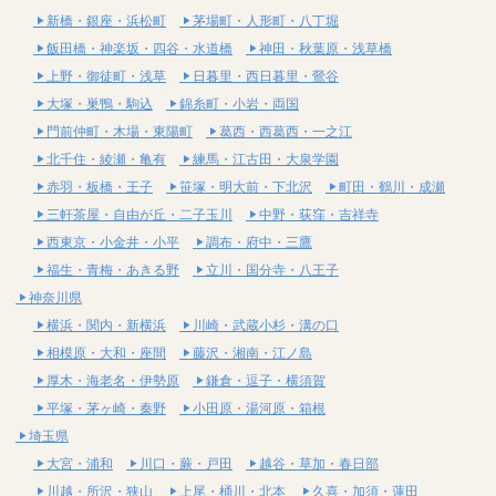
新橋・銀座・浜松町
茅場町・人形町・八丁堀
飯田橋・神楽坂・四谷・水道橋
神田・秋葉原・浅草橋
上野・御徒町・浅草
日暮里・西日暮里・鶯谷
大塚・巣鴨・駒込
錦糸町・小岩・両国
門前仲町・木場・東陽町
葛西・西葛西・一之江
北千住・綾瀬・亀有
練馬・江古田・大泉学園
赤羽・板橋・王子
笹塚・明大前・下北沢
町田・鶴川・成瀬
三軒茶屋・自由が丘・二子玉川
中野・荻窪・吉祥寺
西東京・小金井・小平
調布・府中・三鷹
福生・青梅・あきる野
立川・国分寺・八王子
神奈川県
横浜・関内・新横浜
川崎・武蔵小杉・溝の口
相模原・大和・座間
藤沢・湘南・江ノ島
厚木・海老名・伊勢原
鎌倉・逗子・横須賀
平塚・茅ヶ崎・秦野
小田原・湯河原・箱根
埼玉県
大宮・浦和
川口・蕨・戸田
越谷・草加・春日部
川越・所沢・狭山
上尾・桶川・北本
久喜・加須・蓮田