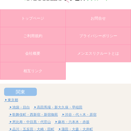
トップページ
お問合せ
ご利用規約
プライバシーポリシー
会社概要
メンエスリクルートとは
相互リンク
関東
東京都
池袋・目白
高田馬場・新大久保・早稲田
歌舞伎町・西新宿・新宿御苑
渋谷・代々木・原宿
恵比寿・中目黒・代官山
麻布・六本木・赤坂
品川・五反田・大崎・田町
蒲田・大森・大井町