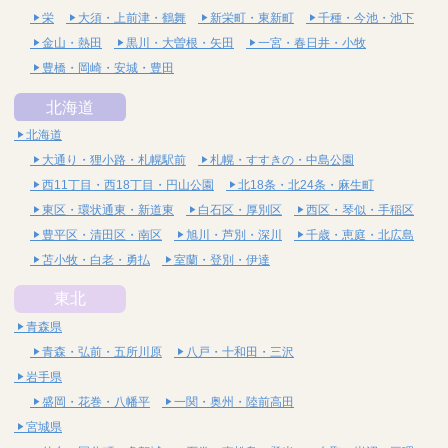
栄
大須・上前津・鶴舞
新栄町・東新町
千種・今池・池下
金山・熱田
黒川・大曽根・矢田
一宮・春日井・小牧
豊橋・岡崎・安城・豊田
北海道
北海道
大通り・狸小路・札幌駅前
札幌・すすきの・中島公園
西11丁目・西18丁目・円山公園
北18条・北24条・麻生町
東区・環状通東・新道東
白石区・厚別区
西区・琴似・手稲区
豊平区・清田区・南区
旭川・芦別・深川
千歳・恵庭・北広島
苫小牧・白老・勇払
室蘭・登別・伊達
東北
青森県
青森・弘前・五所川原
八戸・十和田・三沢
岩手県
盛岡・花巻・八幡平
一関・奥州・陸前高田
宮城県