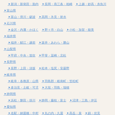
新潟・新発田・胎内
長岡・燕三条・柏崎
上越・妙高・糸魚川
富山県
富山・滑川・砺波
高岡・氷見・射水
石川県
金沢・内灘・かほく
野々市・白山
小松・加賀・能美
福井県
福井・鯖江・越前
坂井・あわら・勝山
山梨県
甲府・中央・笛吹
甲斐・韮崎・北杜
長野県
長野・上田・須坂
松本・塩尻・安曇野
岐阜県
岐阜・各務原・山県
羽島郡・岐南町・笠松町
多治見・土岐・可児
大垣・羽島・瑞穂
静岡県
浜松・磐田・掛川
静岡・藤枝・富士
沼津・三島・伊豆
愛知県
名駅・納屋橋・中村
丸の内・久屋
高岳・泉
錦・伏見