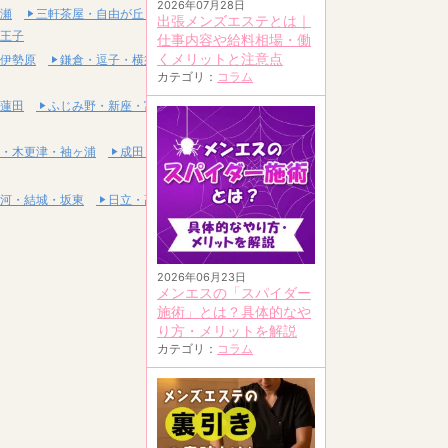
2026年07月28日
瀬
三軒茶屋・自由が丘・二子玉川
出張メンズエステとは｜
王子
仕事内容や給料相場・働
くメリットと注意点
伊勢原
鎌倉・逗子・横須賀
カテゴリ：
コラム
蓮田
ふじみ野・新座・富士見
・木更津・袖ヶ浦
成田・富里・印西
河・結城・坂東
日立・高萩・常陸太田
2026年06月23日
メンエスの「スパイダー
施術」とは？具体的なや
り方・メリットを解説
カテゴリ：
コラム