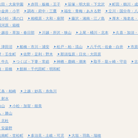
古田・大泉学園
赤羽・板橋・王子
笹塚・明大前・下北沢
町田・鶴川・成
小金井・小平
調布・府中・三鷹
福生・青梅・あきる野
立川・国分寺・八
蔵小杉・溝の口
相模原・大和・座間
藤沢・湘南・江ノ島
厚木・海老名・
湯河原・箱根
越谷・草加・春日部
川越・所沢・狭山
上尾・桶川・北本
久喜・加須・
・津田沼
船橋・市川・浦安
松戸・柏・流山
八千代・佐倉・白井
市原
野・壬生町
佐野・足利・野木
那須塩原・日光・大田原
・牛久
つくば・下妻・常総
神栖・鹿嶋・潮来
取手・龍ヶ崎・守谷
古
崎・前橋
館林・千代田町・明和町
三条・柏崎
上越・妙高・糸魚川
・射水
白山
小松・加賀・能美
ら・勝山
・北杜
・安曇野
岐南町・笠松町
多治見・土岐・可児
大垣・羽島・瑞穂