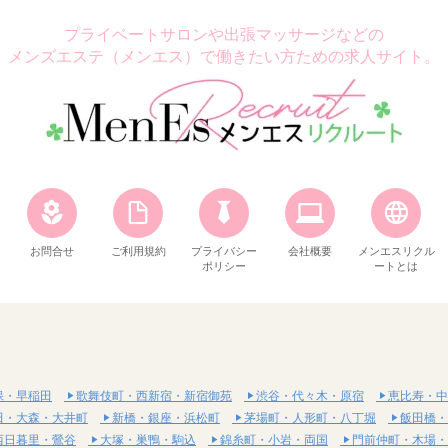
プライベートサロンや出張マッサージなどの
メンズエステ（メンエス）で働きたい方ための求人サイト。
お問合せ
ご利用規約
プライバシー
会社概要
メンエスリクル
ポリシー
ートとは
保・早稲田
歌舞伎町・西新宿・新宿御苑
渋谷・代々木・原宿
恵比寿・中
田・大森・大井町
新橋・銀座・浜松町
茅場町・人形町・八丁堀
飯田橋・
西日暮里・鶯谷
大塚・巣鴨・駒込
錦糸町・小岩・両国
門前仲町・木場・