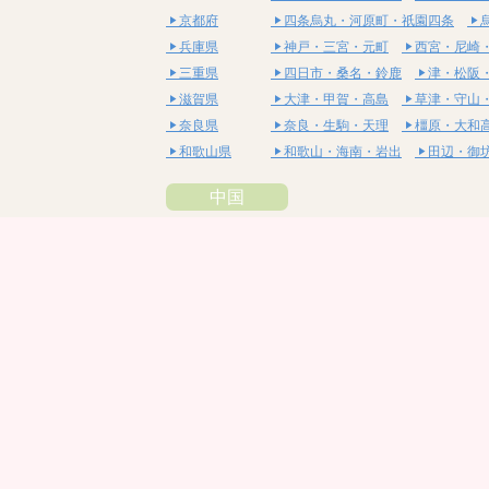
京都府
四条烏丸・河原町・祇園四条
兵庫県
神戸・三宮・元町
西宮・尼崎
三重県
四日市・桑名・鈴鹿
津・松阪
滋賀県
大津・甲賀・高島
草津・守山
奈良県
奈良・生駒・天理
橿原・大和
和歌山県
和歌山・海南・岩出
田辺・御
中国
鳥取県
米子・皆生・境港
鳥取・倉吉
島根県
松江・安来
出雲・雲南・大田
岡山県
岡山・備前・瀬戸内
倉敷・総
広島県
広島市・流川・薬研堀
福山・
山口県
山口・宇部・防府
周南・下松
四国
徳島県
阿南・那賀・美波
徳島・鳴門
香川県
高松・坂出・さぬき
丸亀・善
愛媛県
松山市・大街道・道後
新居浜