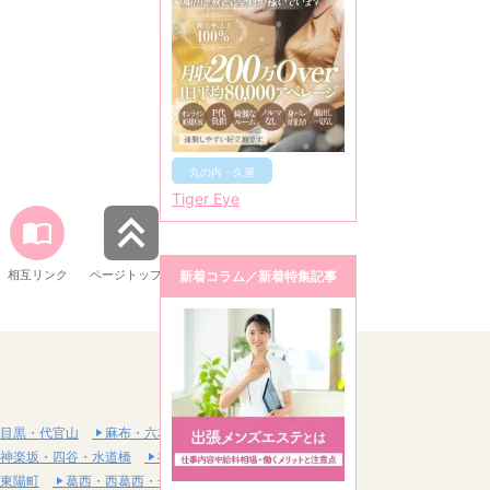
丸の内・久屋
Tiger Eye
相互リンク
ページトップへ
新着コラム／新着特集記事
目黒・代官山
麻布・六本木・赤坂
神楽坂・四谷・水道橋
神田・秋葉原・浅草橋
東陽町
葛西・西葛西・一之江