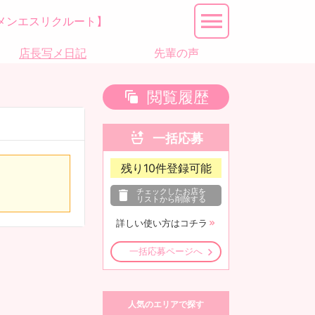
メンエスリクルート】
店長写メ日記
先輩の声
閲覧履歴
一括応募
残り
10
件登録可能
チェックしたお店を
リストから削除する
詳しい使い方はコチラ
一括応募ページへ
人気のエリアで探す