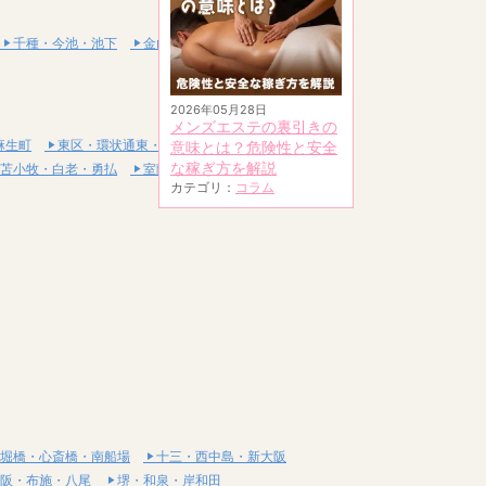
千種・今池・池下
金山・熱田
2026年05月28日
メンズエステの裏引きの
麻生町
東区・環状通東・新道東
意味とは？危険性と安全
な稼ぎ方を解説
苫小牧・白老・勇払
室蘭・登別・伊達
カテゴリ：
コラム
堀橋・心斎橋・南船場
十三・西中島・新大阪
阪・布施・八尾
堺・和泉・岸和田