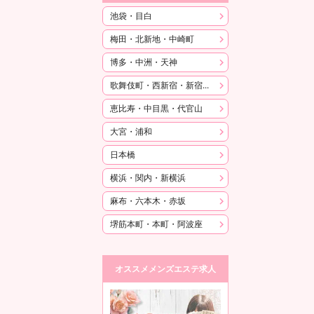
池袋・目白
梅田・北新地・中崎町
博多・中洲・天神
歌舞伎町・西新宿・新宿御苑
恵比寿・中目黒・代官山
大宮・浦和
日本橋
横浜・関内・新横浜
麻布・六本木・赤坂
堺筋本町・本町・阿波座
オススメメンズエステ求人