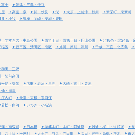
・富士
沼津・三島・伊豆
久屋
高岳・泉
錦・伏見
栄
大須・上前津・鶴舞
新栄町・東新町
日井・小牧
豊橋・岡崎・安城・豊田
幌・すすきの・中島公園
西11丁目・西18丁目・円山公園
北18条・北24条・
手稲区
豊平区・清田区・南区
旭川・芦別・深川
千歳・恵庭・北広島
十和田・三沢
州・陸前高田
東松島・登米
名取・岩沼・亘理
大崎・古川・栗原
大仙・湯沢
・庄内町
天童・東根・寒河江
津若松・白河
いわき・小名浜
天満・南森町
日本橋
堺筋本町・本町・阿波座
難波・桜川・道頓堀
長
目・六丁目・松屋町
天王寺・谷九・寺田町
吹田・豊中・高槻・茨木
東大