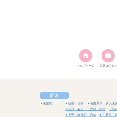
トップページ
店舗ログイン
関東
東京都
池袋・目白
高田馬場・新大久
品川・五反田・大崎・田町
蒲
上野・御徒町・浅草
日暮里・