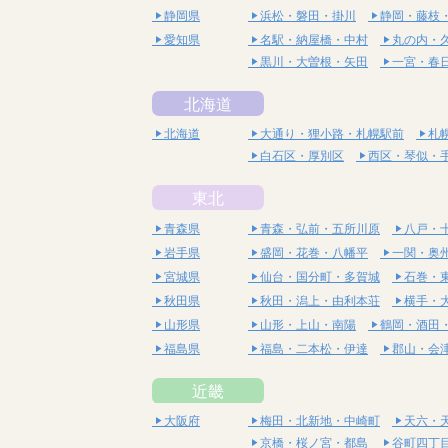
静岡県
浜松・磐田・掛川
静岡・藤枝
愛知県
名駅・納屋橋・中村
丸の内・
黒川・大曽根・矢田
一宮・春
北海道
北海道
大通り・狸小路・札幌駅前
札
白石区・厚別区
西区・琴似・
東北
青森県
青森・弘前・五所川原
八戸・
岩手県
盛岡・花巻・八幡平
一関・奥
宮城県
仙台・国分町・多賀城
石巻・
秋田県
秋田・潟上・由利本荘
横手・
山形県
山形・上山・南陽
鶴岡・酒田
福島県
福島・二本松・伊達
郡山・会
近畿
大阪府
梅田・北新地・中崎町
天六・
京橋・桜ノ宮・都島
谷町四丁