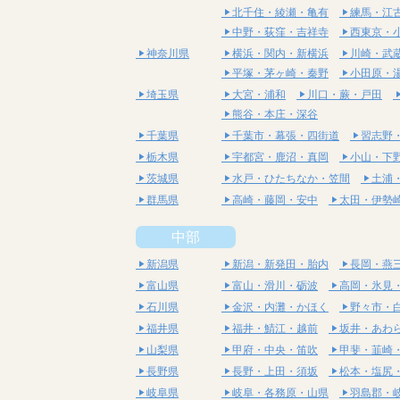
北千住・綾瀬・亀有
練馬・江
中野・荻窪・吉祥寺
西東京・
神奈川県
横浜・関内・新横浜
川崎・武
平塚・茅ヶ崎・秦野
小田原・
埼玉県
大宮・浦和
川口・蕨・戸田
熊谷・本庄・深谷
千葉県
千葉市・幕張・四街道
習志野
栃木県
宇都宮・鹿沼・真岡
小山・下
茨城県
水戸・ひたちなか・笠間
土浦
群馬県
高崎・藤岡・安中
太田・伊勢
中部
新潟県
新潟・新発田・胎内
長岡・燕
富山県
富山・滑川・砺波
高岡・氷見
石川県
金沢・内灘・かほく
野々市・
福井県
福井・鯖江・越前
坂井・あわ
山梨県
甲府・中央・笛吹
甲斐・韮崎
長野県
長野・上田・須坂
松本・塩尻
岐阜県
岐阜・各務原・山県
羽島郡・