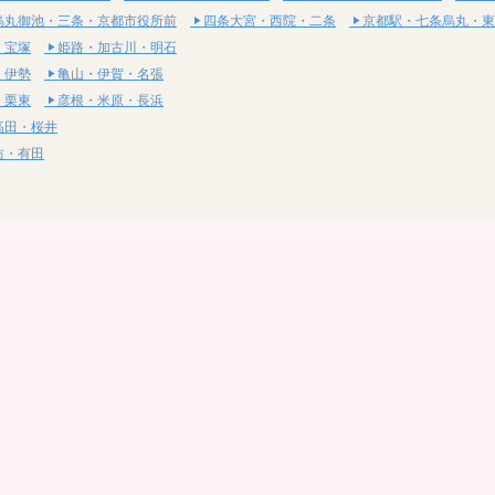
烏丸御池・三条・京都市役所前
四条大宮・西院・二条
京都駅・七条烏丸・東
・宝塚
姫路・加古川・明石
・伊勢
亀山・伊賀・名張
・栗東
彦根・米原・長浜
高田・桜井
坊・有田
・湯梨浜
社・浅口
尾道・三原
呉・東広島・竹原
・岩国
下関・長門・美祢
・小松島
通寺・観音寺
・西条・四国中央
今治・東温・伊予