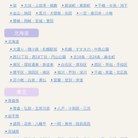
栄
大須・上前津・鶴舞
新栄町・東新町
千種・今池・池下
金山・熱田
黒川・大曽根・矢田
一宮・春日井・小牧
豊橋・岡崎・安城・豊田
北海道
北海道
大通り・狸小路・札幌駅前
札幌・すすきの・中島公園
西11丁目・西18丁目・円山公園
北18条・北24条・麻生町
東区・環状通東・新道東
白石区・厚別区
西区・琴似・手稲区
豊平区・清田区・南区
旭川・芦別・深川
千歳・恵庭・北広島
苫小牧・白老・勇払
室蘭・登別・伊達
東北
青森県
青森・弘前・五所川原
八戸・十和田・三沢
岩手県
盛岡・花巻・八幡平
一関・奥州・陸前高田
宮城県