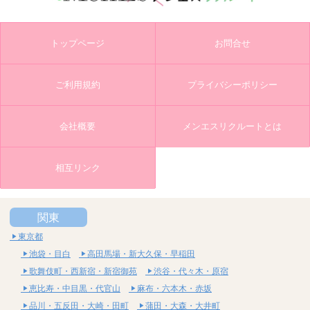
トップページ
お問合せ
ご利用規約
プライバシーポリシー
会社概要
メンエスリクルートとは
相互リンク
関東
東京都
池袋・目白
高田馬場・新大久保・早稲田
歌舞伎町・西新宿・新宿御苑
渋谷・代々木・原宿
恵比寿・中目黒・代官山
麻布・六本木・赤坂
品川・五反田・大崎・田町
蒲田・大森・大井町