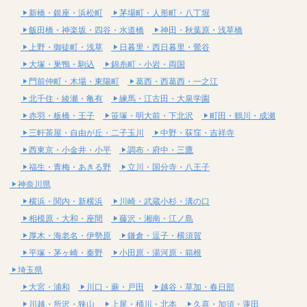
新橋・銀座・浜松町
茅場町・人形町・八丁堀
飯田橋・神楽坂・四谷・水道橋
神田・秋葉原・浅草橋
上野・御徒町・浅草
日暮里・西日暮里・鶯谷
大塚・巣鴨・駒込
錦糸町・小岩・両国
門前仲町・木場・東陽町
葛西・西葛西・一之江
北千住・綾瀬・亀有
練馬・江古田・大泉学園
赤羽・板橋・王子
笹塚・明大前・下北沢
町田・鶴川・成瀬
三軒茶屋・自由が丘・二子玉川
中野・荻窪・吉祥寺
西東京・小金井・小平
調布・府中・三鷹
福生・青梅・あきる野
立川・国分寺・八王子
神奈川県
横浜・関内・新横浜
川崎・武蔵小杉・溝の口
相模原・大和・座間
藤沢・湘南・江ノ島
厚木・海老名・伊勢原
鎌倉・逗子・横須賀
平塚・茅ヶ崎・秦野
小田原・湯河原・箱根
埼玉県
大宮・浦和
川口・蕨・戸田
越谷・草加・春日部
川越・所沢・狭山
上尾・桶川・北本
久喜・加須・蓮田