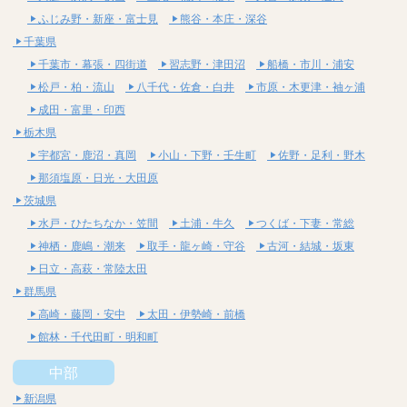
ふじみ野・新座・富士見
熊谷・本庄・深谷
千葉県
千葉市・幕張・四街道
習志野・津田沼
船橋・市川・浦安
松戸・柏・流山
八千代・佐倉・白井
市原・木更津・袖ヶ浦
成田・富里・印西
栃木県
宇都宮・鹿沼・真岡
小山・下野・壬生町
佐野・足利・野木
那須塩原・日光・大田原
茨城県
水戸・ひたちなか・笠間
土浦・牛久
つくば・下妻・常総
神栖・鹿嶋・潮来
取手・龍ヶ崎・守谷
古河・結城・坂東
日立・高萩・常陸太田
群馬県
高崎・藤岡・安中
太田・伊勢崎・前橋
館林・千代田町・明和町
中部
新潟県