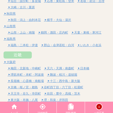
仙台・国分町・多賀城
石巻・東松島・登米
名取・岩沼・亘理
大崎・古川・栗原
秋田県
秋田・潟上・由利本荘
横手・大仙・湯沢
山形県
山形・上山・南陽
鶴岡・酒田・庄内町
天童・東根・寒河江
福島県
福島・二本松・伊達
郡山・会津若松・白河
いわき・小名浜
近畿
大阪府
梅田・北新地・中崎町
天六・天満・南森町
日本橋
堺筋本町・本町・阿波座
難波・桜川・道頓堀
長堀橋・心斎橋・南船場
十三・西中島・新大阪
京橋・桜ノ宮・都島
谷町四丁目・六丁目・松屋町
天王寺・谷九・寺田町
吹田・豊中・高槻・茨木
東大阪・布施・八尾
堺・和泉・岸和田
京都府
0
四条烏丸・河原町・祇園四条
烏丸御池・三条・京都市役所前
トップ
詳細検索
閲覧履歴
一括応募