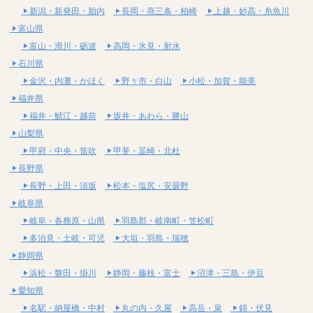
新潟・新発田・胎内
長岡・燕三条・柏崎
上越・妙高・糸魚川
富山県
富山・滑川・砺波
高岡・氷見・射水
石川県
金沢・内灘・かほく
野々市・白山
小松・加賀・能美
福井県
福井・鯖江・越前
坂井・あわら・勝山
山梨県
甲府・中央・笛吹
甲斐・韮崎・北杜
長野県
長野・上田・須坂
松本・塩尻・安曇野
岐阜県
岐阜・各務原・山県
羽島郡・岐南町・笠松町
多治見・土岐・可児
大垣・羽島・瑞穂
静岡県
浜松・磐田・掛川
静岡・藤枝・富士
沼津・三島・伊豆
愛知県
名駅・納屋橋・中村
丸の内・久屋
高岳・泉
錦・伏見