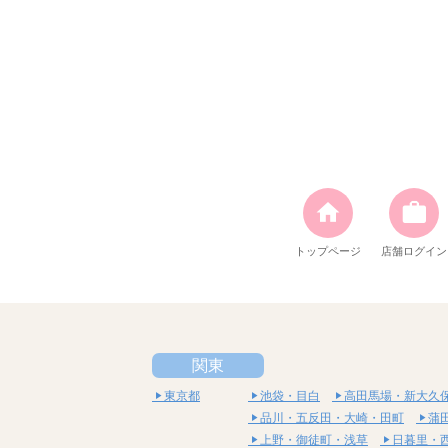
トップページ
店舗ログイン
関東
東京都
池袋・目白
高田馬場・新大久
品川・五反田・大崎・田町
蒲
上野・御徒町・浅草
日暮里・