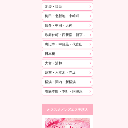
池袋・目白
梅田・北新地・中崎町
博多・中洲・天神
歌舞伎町・西新宿・新宿御苑
恵比寿・中目黒・代官山
日本橋
大宮・浦和
麻布・六本木・赤坂
横浜・関内・新横浜
堺筋本町・本町・阿波座
オススメメンズエステ求人