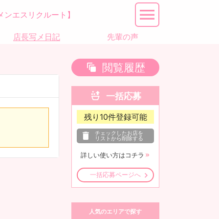
メンエスリクルート】
店長写メ日記
先輩の声
閲覧履歴
一括応募
残り
10
件登録可能
チェックしたお店を
リストから削除する
詳しい使い方はコチラ
一括応募ページへ
人気のエリアで探す