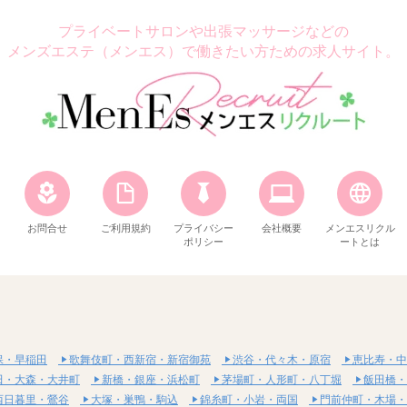
プライベートサロンや出張マッサージなどの
メンズエステ（メンエス）で働きたい方ための求人サイト。
お問合せ
ご利用規約
プライバシー
会社概要
メンエスリクル
ポリシー
ートとは
保・早稲田
歌舞伎町・西新宿・新宿御苑
渋谷・代々木・原宿
恵比寿・中
田・大森・大井町
新橋・銀座・浜松町
茅場町・人形町・八丁堀
飯田橋・
西日暮里・鶯谷
大塚・巣鴨・駒込
錦糸町・小岩・両国
門前仲町・木場・