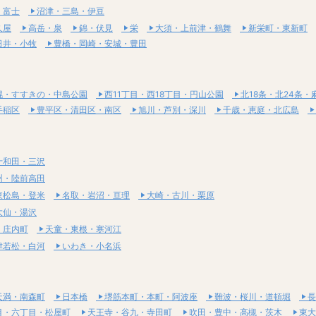
・富士
沼津・三島・伊豆
久屋
高岳・泉
錦・伏見
栄
大須・上前津・鶴舞
新栄町・東新町
日井・小牧
豊橋・岡崎・安城・豊田
幌・すすきの・中島公園
西11丁目・西18丁目・円山公園
北18条・北24条・
手稲区
豊平区・清田区・南区
旭川・芦別・深川
千歳・恵庭・北広島
十和田・三沢
州・陸前高田
東松島・登米
名取・岩沼・亘理
大崎・古川・栗原
大仙・湯沢
・庄内町
天童・東根・寒河江
津若松・白河
いわき・小名浜
天満・南森町
日本橋
堺筋本町・本町・阿波座
難波・桜川・道頓堀
長
目・六丁目・松屋町
天王寺・谷九・寺田町
吹田・豊中・高槻・茨木
東大