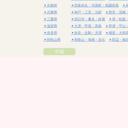
京都府
四条烏丸・河原町・祇園四条
兵庫県
神戸・三宮・元町
西宮・尼崎
三重県
四日市・桑名・鈴鹿
津・松阪
滋賀県
大津・甲賀・高島
草津・守山
奈良県
奈良・生駒・天理
橿原・大和
和歌山県
和歌山・海南・岩出
田辺・御
中国
鳥取県
米子・皆生・境港
鳥取・倉吉
島根県
松江・安来
出雲・雲南・大田
岡山県
岡山・備前・瀬戸内
倉敷・総
広島県
広島市・流川・薬研堀
福山・
山口県
山口・宇部・防府
周南・下松
四国
徳島県
阿南・那賀・美波
徳島・鳴門
香川県
高松・坂出・さぬき
丸亀・善
愛媛県
松山市・大街道・道後
新居浜