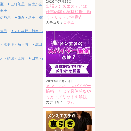
2026年07月28日
瀬
三軒茶屋・自由が丘・二子玉川
出張メンズエステとは｜
王子
仕事内容や給料相場・働
くメリットと注意点
伊勢原
鎌倉・逗子・横須賀
カテゴリ：
コラム
蓮田
ふじみ野・新座・富士見
・木更津・袖ヶ浦
成田・富里・印西
河・結城・坂東
日立・高萩・常陸太田
2026年06月23日
メンエスの「スパイダー
施術」とは？具体的なや
り方・メリットを解説
カテゴリ：
コラム