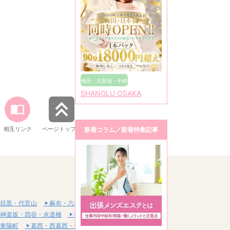
梅田・北新地・中崎
SHANGLU OSAKA
町
相互リンク
ページトップへ
新着コラム／新着特集記事
目黒・代官山
麻布・六本木・赤坂
神楽坂・四谷・水道橋
神田・秋葉原・浅草橋
東陽町
葛西・西葛西・一之江