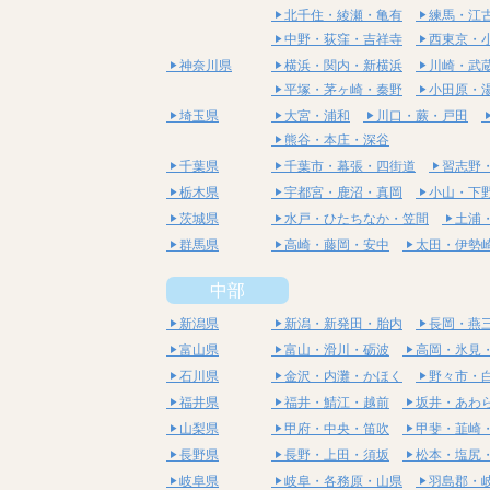
北千住・綾瀬・亀有
練馬・江
中野・荻窪・吉祥寺
西東京・
神奈川県
横浜・関内・新横浜
川崎・武
平塚・茅ヶ崎・秦野
小田原・
埼玉県
大宮・浦和
川口・蕨・戸田
熊谷・本庄・深谷
千葉県
千葉市・幕張・四街道
習志野
栃木県
宇都宮・鹿沼・真岡
小山・下
茨城県
水戸・ひたちなか・笠間
土浦
群馬県
高崎・藤岡・安中
太田・伊勢
中部
新潟県
新潟・新発田・胎内
長岡・燕
富山県
富山・滑川・砺波
高岡・氷見
石川県
金沢・内灘・かほく
野々市・
福井県
福井・鯖江・越前
坂井・あわ
山梨県
甲府・中央・笛吹
甲斐・韮崎
長野県
長野・上田・須坂
松本・塩尻
岐阜県
岐阜・各務原・山県
羽島郡・