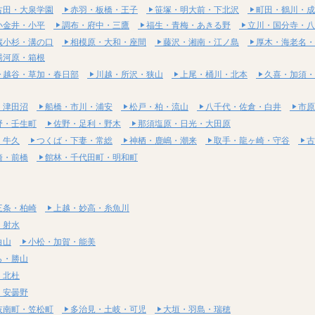
古田・大泉学園
赤羽・板橋・王子
笹塚・明大前・下北沢
町田・鶴川・成
小金井・小平
調布・府中・三鷹
福生・青梅・あきる野
立川・国分寺・八
蔵小杉・溝の口
相模原・大和・座間
藤沢・湘南・江ノ島
厚木・海老名・
湯河原・箱根
越谷・草加・春日部
川越・所沢・狭山
上尾・桶川・北本
久喜・加須・
・津田沼
船橋・市川・浦安
松戸・柏・流山
八千代・佐倉・白井
市原
野・壬生町
佐野・足利・野木
那須塩原・日光・大田原
・牛久
つくば・下妻・常総
神栖・鹿嶋・潮来
取手・龍ヶ崎・守谷
古
崎・前橋
館林・千代田町・明和町
三条・柏崎
上越・妙高・糸魚川
・射水
白山
小松・加賀・能美
ら・勝山
・北杜
・安曇野
岐南町・笠松町
多治見・土岐・可児
大垣・羽島・瑞穂