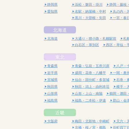
静岡県
浜松・磐田・掛川
静岡・藤枝
愛知県
名駅・納屋橋・中村
丸の内・
黒川・大曽根・矢田
一宮・春
北海道
北海道
大通り・狸小路・札幌駅前
札
白石区・厚別区
西区・琴似・
東北
青森県
青森・弘前・五所川原
八戸・
岩手県
盛岡・花巻・八幡平
一関・奥
宮城県
仙台・国分町・多賀城
石巻・
秋田県
秋田・潟上・由利本荘
横手・
山形県
山形・上山・南陽
鶴岡・酒田
福島県
福島・二本松・伊達
郡山・会
近畿
大阪府
梅田・北新地・中崎町
天六・
京橋・桜ノ宮・都島
谷町四丁