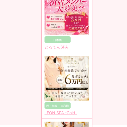
日本橋
とろてんSPA
堺・和泉・岸和田
LEON SPA -Gold-