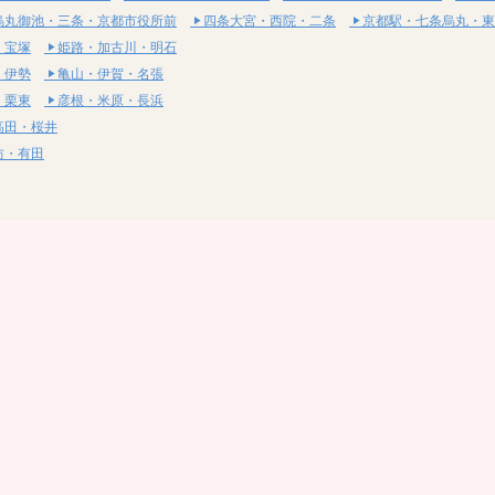
烏丸御池・三条・京都市役所前
四条大宮・西院・二条
京都駅・七条烏丸・東
・宝塚
姫路・加古川・明石
・伊勢
亀山・伊賀・名張
・栗東
彦根・米原・長浜
高田・桜井
坊・有田
・湯梨浜
社・浅口
尾道・三原
呉・東広島・竹原
・岩国
下関・長門・美祢
・小松島
通寺・観音寺
・西条・四国中央
今治・東温・伊予