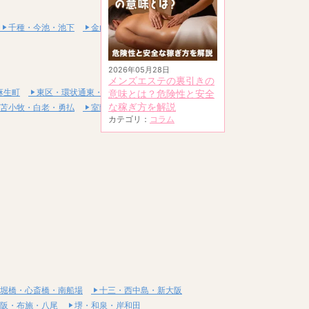
千種・今池・池下
金山・熱田
2026年05月28日
メンズエステの裏引きの
麻生町
東区・環状通東・新道東
意味とは？危険性と安全
な稼ぎ方を解説
苫小牧・白老・勇払
室蘭・登別・伊達
カテゴリ：
コラム
堀橋・心斎橋・南船場
十三・西中島・新大阪
阪・布施・八尾
堺・和泉・岸和田