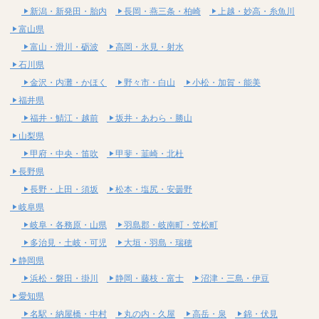
新潟・新発田・胎内
長岡・燕三条・柏崎
上越・妙高・糸魚川
富山県
富山・滑川・砺波
高岡・氷見・射水
石川県
金沢・内灘・かほく
野々市・白山
小松・加賀・能美
福井県
福井・鯖江・越前
坂井・あわら・勝山
山梨県
甲府・中央・笛吹
甲斐・韮崎・北杜
長野県
長野・上田・須坂
松本・塩尻・安曇野
岐阜県
岐阜・各務原・山県
羽島郡・岐南町・笠松町
多治見・土岐・可児
大垣・羽島・瑞穂
静岡県
浜松・磐田・掛川
静岡・藤枝・富士
沼津・三島・伊豆
愛知県
名駅・納屋橋・中村
丸の内・久屋
高岳・泉
錦・伏見