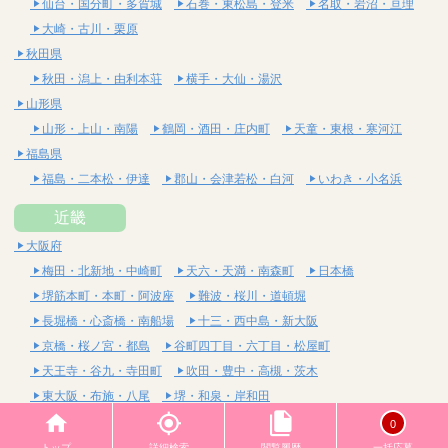
仙台・国分町・多賀城
石巻・東松島・登米
名取・岩沼・亘理
大崎・古川・栗原
秋田県
秋田・潟上・由利本荘
横手・大仙・湯沢
山形県
山形・上山・南陽
鶴岡・酒田・庄内町
天童・東根・寒河江
福島県
福島・二本松・伊達
郡山・会津若松・白河
いわき・小名浜
近畿
大阪府
梅田・北新地・中崎町
天六・天満・南森町
日本橋
堺筋本町・本町・阿波座
難波・桜川・道頓堀
長堀橋・心斎橋・南船場
十三・西中島・新大阪
京橋・桜ノ宮・都島
谷町四丁目・六丁目・松屋町
天王寺・谷九・寺田町
吹田・豊中・高槻・茨木
東大阪・布施・八尾
堺・和泉・岸和田
京都府
0
四条烏丸・河原町・祇園四条
烏丸御池・三条・京都市役所前
トップ
詳細検索
閲覧履歴
一括応募