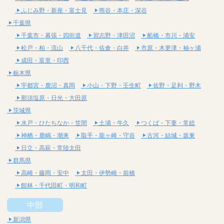
ふじみ野・新座・富士見
熊谷・本庄・深谷
千葉県
千葉市・幕張・四街道
習志野・津田沼
船橋・市川・浦安
松戸・柏・流山
八千代・佐倉・白井
市原・木更津・袖ヶ浦
成田・富里・印西
栃木県
宇都宮・鹿沼・真岡
小山・下野・壬生町
佐野・足利・野木
那須塩原・日光・大田原
茨城県
水戸・ひたちなか・笠間
土浦・牛久
つくば・下妻・常総
神栖・鹿嶋・潮来
取手・龍ヶ崎・守谷
古河・結城・坂東
日立・高萩・常陸太田
群馬県
高崎・藤岡・安中
太田・伊勢崎・前橋
館林・千代田町・明和町
中部
新潟県