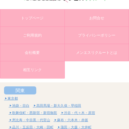
トップページ
お問合せ
ご利用規約
プライバシーポリシー
会社概要
メンエスリクルートとは
相互リンク
関東
東京都
池袋・目白
高田馬場・新大久保・早稲田
歌舞伎町・西新宿・新宿御苑
渋谷・代々木・原宿
恵比寿・中目黒・代官山
麻布・六本木・赤坂
品川・五反田・大崎・田町
蒲田・大森・大井町