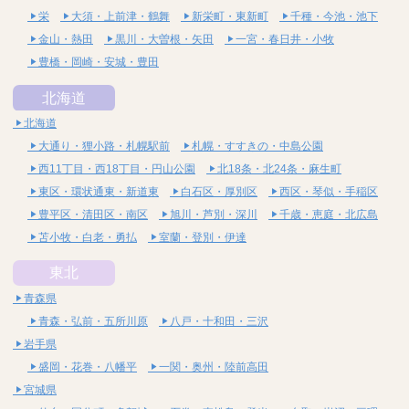
栄
大須・上前津・鶴舞
新栄町・東新町
千種・今池・池下
金山・熱田
黒川・大曽根・矢田
一宮・春日井・小牧
豊橋・岡崎・安城・豊田
北海道
北海道
大通り・狸小路・札幌駅前
札幌・すすきの・中島公園
西11丁目・西18丁目・円山公園
北18条・北24条・麻生町
東区・環状通東・新道東
白石区・厚別区
西区・琴似・手稲区
豊平区・清田区・南区
旭川・芦別・深川
千歳・恵庭・北広島
苫小牧・白老・勇払
室蘭・登別・伊達
東北
青森県
青森・弘前・五所川原
八戸・十和田・三沢
岩手県
盛岡・花巻・八幡平
一関・奥州・陸前高田
宮城県