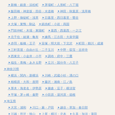
新橋・銀座・浜松町
茅場町・人形町・八丁堀
飯田橋・神楽坂・四谷・水道橋
神田・秋葉原・浅草橋
上野・御徒町・浅草
日暮里・西日暮里・鶯谷
大塚・巣鴨・駒込
錦糸町・小岩・両国
門前仲町・木場・東陽町
葛西・西葛西・一之江
北千住・綾瀬・亀有
練馬・江古田・大泉学園
赤羽・板橋・王子
笹塚・明大前・下北沢
町田・鶴川・成瀬
三軒茶屋・自由が丘・二子玉川
中野・荻窪・吉祥寺
西東京・小金井・小平
調布・府中・三鷹
福生・青梅・あきる野
立川・国分寺・八王子
神奈川県
横浜・関内・新横浜
川崎・武蔵小杉・溝の口
相模原・大和・座間
藤沢・湘南・江ノ島
厚木・海老名・伊勢原
鎌倉・逗子・横須賀
平塚・茅ヶ崎・秦野
小田原・湯河原・箱根
埼玉県
大宮・浦和
川口・蕨・戸田
越谷・草加・春日部
川越・所沢・狭山
上尾・桶川・北本
久喜・加須・蓮田