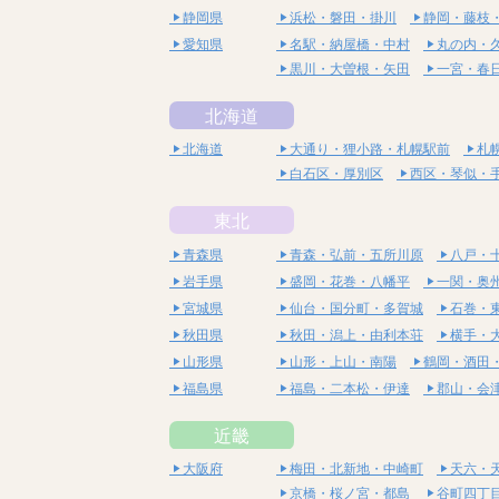
静岡県
浜松・磐田・掛川
静岡・藤枝
愛知県
名駅・納屋橋・中村
丸の内・
黒川・大曽根・矢田
一宮・春
北海道
北海道
大通り・狸小路・札幌駅前
札
白石区・厚別区
西区・琴似・
東北
青森県
青森・弘前・五所川原
八戸・
岩手県
盛岡・花巻・八幡平
一関・奥
宮城県
仙台・国分町・多賀城
石巻・
秋田県
秋田・潟上・由利本荘
横手・
山形県
山形・上山・南陽
鶴岡・酒田
福島県
福島・二本松・伊達
郡山・会
近畿
大阪府
梅田・北新地・中崎町
天六・
京橋・桜ノ宮・都島
谷町四丁