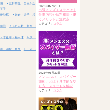
瀬
三軒茶屋・自由が丘・二子玉川
2026年07月28日
王子
出張メンズエステとは｜
仕事内容や給料相場・働
伊勢原
鎌倉・逗子・横須賀
くメリットと注意点
カテゴリ：
コラム
蓮田
ふじみ野・新座・富士見
・木更津・袖ヶ浦
成田・富里・印西
河・結城・坂東
日立・高萩・常陸太田
2026年06月23日
メンエスの「スパイダー
施術」とは？具体的なや
り方・メリットを解説
カテゴリ：
コラム