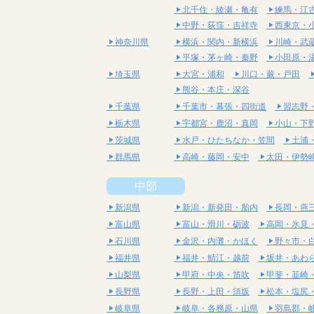
北千住・綾瀬・亀有
練馬・江
中野・荻窪・吉祥寺
西東京・
神奈川県
横浜・関内・新横浜
川崎・武
平塚・茅ヶ崎・秦野
小田原・
埼玉県
大宮・浦和
川口・蕨・戸田
熊谷・本庄・深谷
千葉県
千葉市・幕張・四街道
習志野
栃木県
宇都宮・鹿沼・真岡
小山・下
茨城県
水戸・ひたちなか・笠間
土浦
群馬県
高崎・藤岡・安中
太田・伊勢
中部
新潟県
新潟・新発田・胎内
長岡・燕
富山県
富山・滑川・砺波
高岡・氷見
石川県
金沢・内灘・かほく
野々市・
福井県
福井・鯖江・越前
坂井・あわ
山梨県
甲府・中央・笛吹
甲斐・韮崎
長野県
長野・上田・須坂
松本・塩尻
岐阜県
岐阜・各務原・山県
羽島郡・