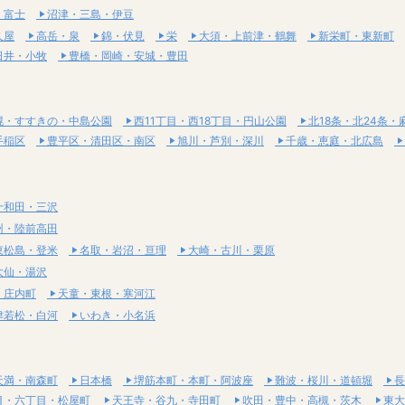
・富士
沼津・三島・伊豆
久屋
高岳・泉
錦・伏見
栄
大須・上前津・鶴舞
新栄町・東新町
日井・小牧
豊橋・岡崎・安城・豊田
幌・すすきの・中島公園
西11丁目・西18丁目・円山公園
北18条・北24条・
手稲区
豊平区・清田区・南区
旭川・芦別・深川
千歳・恵庭・北広島
十和田・三沢
州・陸前高田
東松島・登米
名取・岩沼・亘理
大崎・古川・栗原
大仙・湯沢
・庄内町
天童・東根・寒河江
津若松・白河
いわき・小名浜
天満・南森町
日本橋
堺筋本町・本町・阿波座
難波・桜川・道頓堀
長
目・六丁目・松屋町
天王寺・谷九・寺田町
吹田・豊中・高槻・茨木
東大