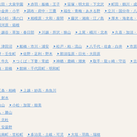
古田・大泉学園
赤羽・板橋・王子
笹塚・明大前・下北沢
町田・鶴川・成
小金井・小平
調布・府中・三鷹
福生・青梅・あきる野
立川・国分寺・八
蔵小杉・溝の口
相模原・大和・座間
藤沢・湘南・江ノ島
厚木・海老名・
湯河原・箱根
越谷・草加・春日部
川越・所沢・狭山
上尾・桶川・北本
久喜・加須・
・津田沼
船橋・市川・浦安
松戸・柏・流山
八千代・佐倉・白井
市原
野・壬生町
佐野・足利・野木
那須塩原・日光・大田原
・牛久
つくば・下妻・常総
神栖・鹿嶋・潮来
取手・龍ヶ崎・守谷
古
崎・前橋
館林・千代田町・明和町
三条・柏崎
上越・妙高・糸魚川
・射水
白山
小松・加賀・能美
ら・勝山
・北杜
・安曇野
岐南町・笠松町
多治見・土岐・可児
大垣・羽島・瑞穂