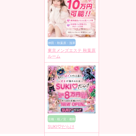
神田・秋葉原・浅草
東京メンズエステ 秋葉原
橋
ルーム
京橋・桜ノ宮・都島
SUKI♡だらけ