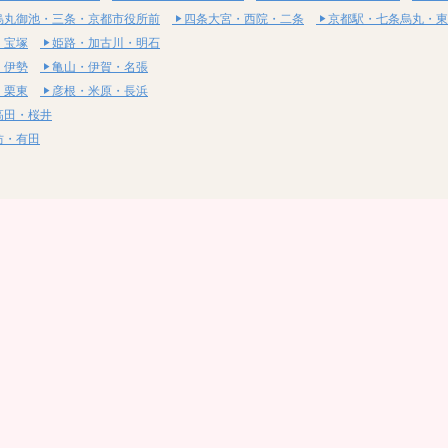
烏丸御池・三条・京都市役所前
四条大宮・西院・二条
京都駅・七条烏丸・東
・宝塚
姫路・加古川・明石
・伊勢
亀山・伊賀・名張
・栗東
彦根・米原・長浜
高田・桜井
坊・有田
・湯梨浜
社・浅口
尾道・三原
呉・東広島・竹原
・岩国
下関・長門・美祢
・小松島
通寺・観音寺
・西条・四国中央
今治・東温・伊予