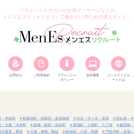
プライベートサロンや出張マッサージなどの
メンズエステ（メンエス）で働きたい方ための求人サイト。
お問合せ
ご利用規約
プライバシー
会社概要
メンエスリクル
ポリシー
ートとは
保・早稲田
歌舞伎町・西新宿・新宿御苑
渋谷・代々木・原宿
恵比寿・中
田・大森・大井町
新橋・銀座・浜松町
茅場町・人形町・八丁堀
飯田橋・
西日暮里・鶯谷
大塚・巣鴨・駒込
錦糸町・小岩・両国
門前仲町・木場・