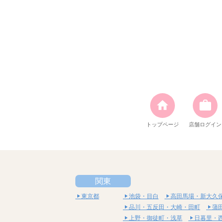
トップページ
店舗ログイン
関東
東京都
池袋・目白
高田馬場・新大久
品川・五反田・大崎・田町
蒲
上野・御徒町・浅草
日暮里・