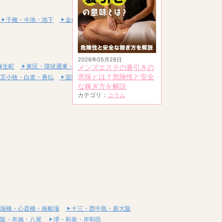
千種・今池・池下
金山・熱田
2026年05月28日
麻生町
東区・環状通東・新道東
メンズエステの裏引きの
意味とは？危険性と安全
苫小牧・白老・勇払
室蘭・登別・伊達
な稼ぎ方を解説
カテゴリ：
コラム
堀橋・心斎橋・南船場
十三・西中島・新大阪
阪・布施・八尾
堺・和泉・岸和田