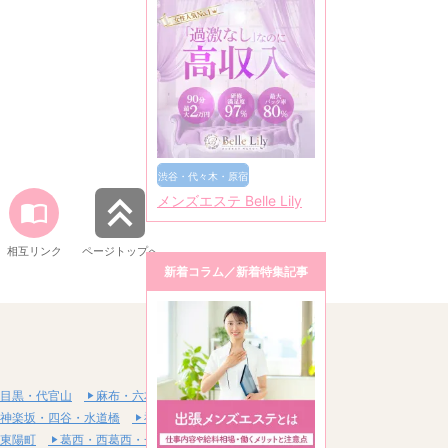
渋谷・代々木・原宿
メンズエステ Belle Lily
相互リンク
ページトップへ
新着コラム／新着特集記事
目黒・代官山
麻布・六本木・赤坂
神楽坂・四谷・水道橋
神田・秋葉原・浅草橋
東陽町
葛西・西葛西・一之江