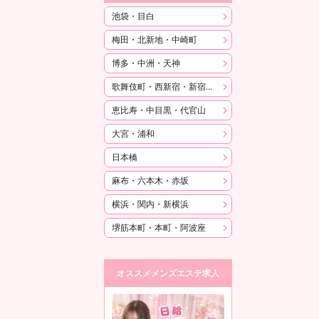
池袋・目白
梅田・北新地・中崎町
博多・中洲・天神
歌舞伎町・西新宿・新宿御苑
恵比寿・中目黒・代官山
大宮・浦和
日本橋
麻布・六本木・赤坂
横浜・関内・新横浜
堺筋本町・本町・阿波座
オススメメンズエステ求人