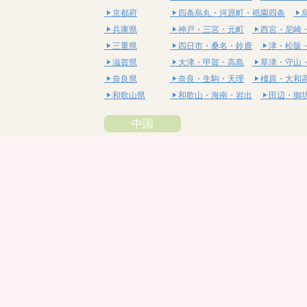
京都府
四条烏丸・河原町・祇園四条
兵庫県
神戸・三宮・元町
西宮・尼崎
三重県
四日市・桑名・鈴鹿
津・松阪
滋賀県
大津・甲賀・高島
草津・守山
奈良県
奈良・生駒・天理
橿原・大和
和歌山県
和歌山・海南・岩出
田辺・御
中国
鳥取県
米子・皆生・境港
鳥取・倉吉
島根県
松江・安来
出雲・雲南・大田
岡山県
岡山・備前・瀬戸内
倉敷・総
広島県
広島市・流川・薬研堀
福山・
山口県
山口・宇部・防府
周南・下松
四国
徳島県
阿南・那賀・美波
徳島・鳴門
香川県
高松・坂出・さぬき
丸亀・善
愛媛県
松山市・大街道・道後
新居浜