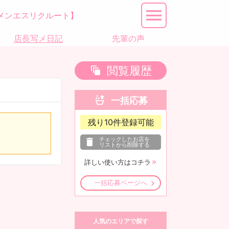
メンエスリクルート】
店長写メ日記
先輩の声
閲覧履歴
一括応募
残り
10
件登録可能
チェックしたお店を
リストから削除する
詳しい使い方はコチラ
一括応募ページへ
人気のエリアで探す