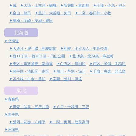
栄
大須・上前津・鶴舞
新栄町・東新町
千種・今池・池下
金山・熱田
黒川・大曽根・矢田
一宮・春日井・小牧
豊橋・岡崎・安城・豊田
北海道
北海道
大通り・狸小路・札幌駅前
札幌・すすきの・中島公園
西11丁目・西18丁目・円山公園
北18条・北24条・麻生町
東区・環状通東・新道東
白石区・厚別区
西区・琴似・手稲区
豊平区・清田区・南区
旭川・芦別・深川
千歳・恵庭・北広島
苫小牧・白老・勇払
室蘭・登別・伊達
東北
青森県
青森・弘前・五所川原
八戸・十和田・三沢
岩手県
盛岡・花巻・八幡平
一関・奥州・陸前高田
宮城県