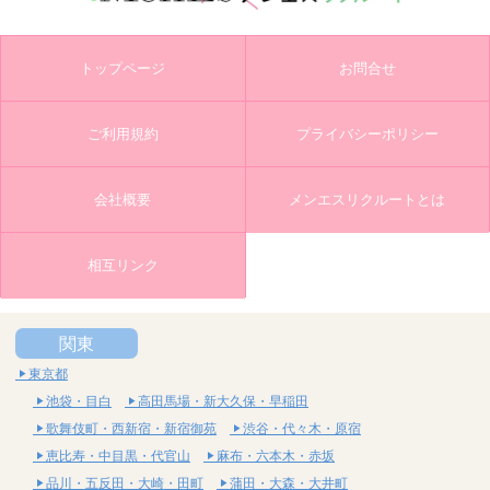
トップページ
お問合せ
ご利用規約
プライバシーポリシー
会社概要
メンエスリクルートとは
相互リンク
関東
東京都
池袋・目白
高田馬場・新大久保・早稲田
歌舞伎町・西新宿・新宿御苑
渋谷・代々木・原宿
恵比寿・中目黒・代官山
麻布・六本木・赤坂
品川・五反田・大崎・田町
蒲田・大森・大井町