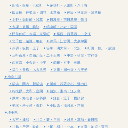
新橋・銀座・浜松町
茅場町・人形町・八丁堀
飯田橋・神楽坂・四谷・水道橋
神田・秋葉原・浅草橋
上野・御徒町・浅草
日暮里・西日暮里・鶯谷
大塚・巣鴨・駒込
錦糸町・小岩・両国
門前仲町・木場・東陽町
葛西・西葛西・一之江
北千住・綾瀬・亀有
練馬・江古田・大泉学園
赤羽・板橋・王子
笹塚・明大前・下北沢
町田・鶴川・成瀬
三軒茶屋・自由が丘・二子玉川
中野・荻窪・吉祥寺
西東京・小金井・小平
調布・府中・三鷹
福生・青梅・あきる野
立川・国分寺・八王子
神奈川県
横浜・関内・新横浜
川崎・武蔵小杉・溝の口
相模原・大和・座間
藤沢・湘南・江ノ島
厚木・海老名・伊勢原
鎌倉・逗子・横須賀
平塚・茅ヶ崎・秦野
小田原・湯河原・箱根
埼玉県
大宮・浦和
川口・蕨・戸田
越谷・草加・春日部
川越・所沢・狭山
上尾・桶川・北本
久喜・加須・蓮田