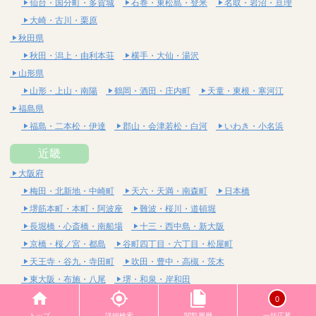
仙台・国分町・多賀城
石巻・東松島・登米
名取・岩沼・亘理
大崎・古川・栗原
秋田県
秋田・潟上・由利本荘
横手・大仙・湯沢
山形県
山形・上山・南陽
鶴岡・酒田・庄内町
天童・東根・寒河江
福島県
福島・二本松・伊達
郡山・会津若松・白河
いわき・小名浜
近畿
大阪府
梅田・北新地・中崎町
天六・天満・南森町
日本橋
堺筋本町・本町・阿波座
難波・桜川・道頓堀
長堀橋・心斎橋・南船場
十三・西中島・新大阪
京橋・桜ノ宮・都島
谷町四丁目・六丁目・松屋町
天王寺・谷九・寺田町
吹田・豊中・高槻・茨木
東大阪・布施・八尾
堺・和泉・岸和田
京都府
0
四条烏丸・河原町・祇園四条
烏丸御池・三条・京都市役所前
トップ
詳細検索
閲覧履歴
一括応募