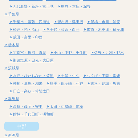
ふじみ野・新座・富士見
熊谷・本庄・深谷
千葉県
千葉市・幕張・四街道
習志野・津田沼
船橋・市川・浦安
松戸・柏・流山
八千代・佐倉・白井
市原・木更津・袖ヶ浦
成田・富里・印西
栃木県
宇都宮・鹿沼・真岡
小山・下野・壬生町
佐野・足利・野木
那須塩原・日光・大田原
茨城県
水戸・ひたちなか・笠間
土浦・牛久
つくば・下妻・常総
神栖・鹿嶋・潮来
取手・龍ヶ崎・守谷
古河・結城・坂東
日立・高萩・常陸太田
群馬県
高崎・藤岡・安中
太田・伊勢崎・前橋
館林・千代田町・明和町
中部
新潟県