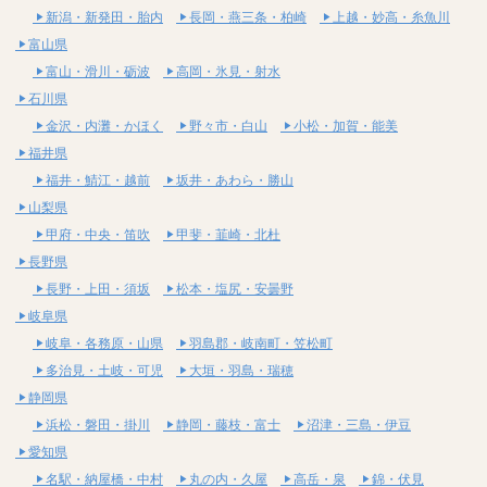
新潟・新発田・胎内
長岡・燕三条・柏崎
上越・妙高・糸魚川
富山県
富山・滑川・砺波
高岡・氷見・射水
石川県
金沢・内灘・かほく
野々市・白山
小松・加賀・能美
福井県
福井・鯖江・越前
坂井・あわら・勝山
山梨県
甲府・中央・笛吹
甲斐・韮崎・北杜
長野県
長野・上田・須坂
松本・塩尻・安曇野
岐阜県
岐阜・各務原・山県
羽島郡・岐南町・笠松町
多治見・土岐・可児
大垣・羽島・瑞穂
静岡県
浜松・磐田・掛川
静岡・藤枝・富士
沼津・三島・伊豆
愛知県
名駅・納屋橋・中村
丸の内・久屋
高岳・泉
錦・伏見