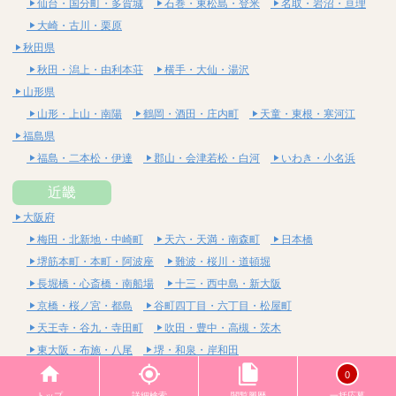
仙台・国分町・多賀城
石巻・東松島・登米
名取・岩沼・亘理
大崎・古川・栗原
秋田県
秋田・潟上・由利本荘
横手・大仙・湯沢
山形県
山形・上山・南陽
鶴岡・酒田・庄内町
天童・東根・寒河江
福島県
福島・二本松・伊達
郡山・会津若松・白河
いわき・小名浜
近畿
大阪府
梅田・北新地・中崎町
天六・天満・南森町
日本橋
堺筋本町・本町・阿波座
難波・桜川・道頓堀
長堀橋・心斎橋・南船場
十三・西中島・新大阪
京橋・桜ノ宮・都島
谷町四丁目・六丁目・松屋町
天王寺・谷九・寺田町
吹田・豊中・高槻・茨木
東大阪・布施・八尾
堺・和泉・岸和田
京都府
0
四条烏丸・河原町・祇園四条
烏丸御池・三条・京都市役所前
トップ
詳細検索
閲覧履歴
一括応募