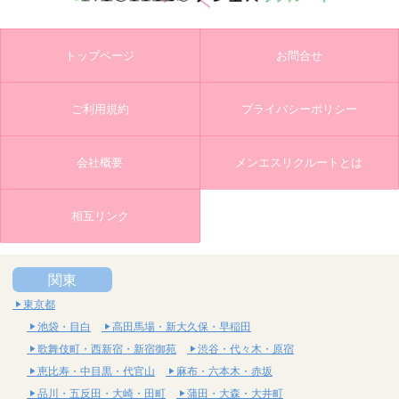
トップページ
お問合せ
ご利用規約
プライバシーポリシー
会社概要
メンエスリクルートとは
相互リンク
関東
東京都
池袋・目白
高田馬場・新大久保・早稲田
歌舞伎町・西新宿・新宿御苑
渋谷・代々木・原宿
恵比寿・中目黒・代官山
麻布・六本木・赤坂
品川・五反田・大崎・田町
蒲田・大森・大井町