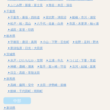
ふじみ野・新座・富士見
熊谷・本庄・深谷
千葉県
千葉市・幕張・四街道
習志野・津田沼
船橋・市川・浦安
松戸・柏・流山
八千代・佐倉・白井
市原・木更津・袖ヶ浦
成田・富里・印西
栃木県
宇都宮・鹿沼・真岡
小山・下野・壬生町
佐野・足利・野木
那須塩原・日光・大田原
茨城県
水戸・ひたちなか・笠間
土浦・牛久
つくば・下妻・常総
神栖・鹿嶋・潮来
取手・龍ヶ崎・守谷
古河・結城・坂東
日立・高萩・常陸太田
群馬県
高崎・藤岡・安中
太田・伊勢崎・前橋
館林・千代田町・明和町
中部
新潟県