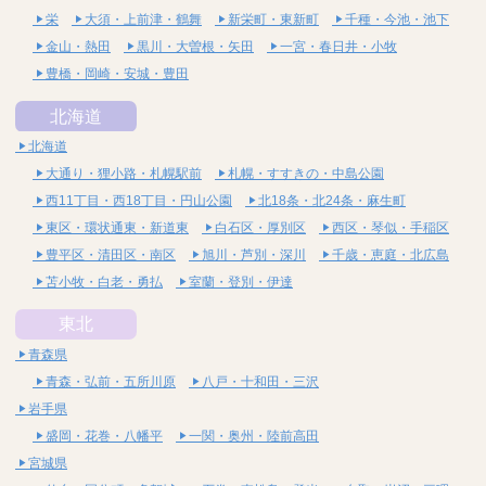
栄
大須・上前津・鶴舞
新栄町・東新町
千種・今池・池下
金山・熱田
黒川・大曽根・矢田
一宮・春日井・小牧
豊橋・岡崎・安城・豊田
北海道
北海道
大通り・狸小路・札幌駅前
札幌・すすきの・中島公園
西11丁目・西18丁目・円山公園
北18条・北24条・麻生町
東区・環状通東・新道東
白石区・厚別区
西区・琴似・手稲区
豊平区・清田区・南区
旭川・芦別・深川
千歳・恵庭・北広島
苫小牧・白老・勇払
室蘭・登別・伊達
東北
青森県
青森・弘前・五所川原
八戸・十和田・三沢
岩手県
盛岡・花巻・八幡平
一関・奥州・陸前高田
宮城県