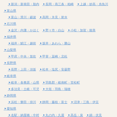
新潟・新発田・胎内
長岡・燕三条・柏崎
上越・妙高・糸魚川
富山県
富山・滑川・砺波
高岡・氷見・射水
石川県
金沢・内灘・かほく
野々市・白山
小松・加賀・能美
福井県
福井・鯖江・越前
坂井・あわら・勝山
山梨県
甲府・中央・笛吹
甲斐・韮崎・北杜
長野県
長野・上田・須坂
松本・塩尻・安曇野
岐阜県
岐阜・各務原・山県
羽島郡・岐南町・笠松町
多治見・土岐・可児
大垣・羽島・瑞穂
静岡県
浜松・磐田・掛川
静岡・藤枝・富士
沼津・三島・伊豆
愛知県
名駅・納屋橋・中村
丸の内・久屋
高岳・泉
錦・伏見