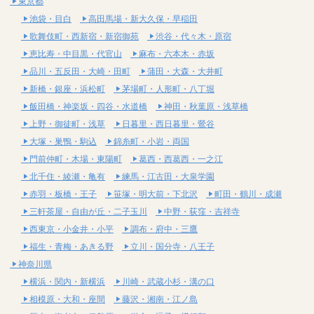
東京都
池袋・目白
高田馬場・新大久保・早稲田
歌舞伎町・西新宿・新宿御苑
渋谷・代々木・原宿
恵比寿・中目黒・代官山
麻布・六本木・赤坂
品川・五反田・大崎・田町
蒲田・大森・大井町
新橋・銀座・浜松町
茅場町・人形町・八丁堀
飯田橋・神楽坂・四谷・水道橋
神田・秋葉原・浅草橋
上野・御徒町・浅草
日暮里・西日暮里・鶯谷
大塚・巣鴨・駒込
錦糸町・小岩・両国
門前仲町・木場・東陽町
葛西・西葛西・一之江
北千住・綾瀬・亀有
練馬・江古田・大泉学園
赤羽・板橋・王子
笹塚・明大前・下北沢
町田・鶴川・成瀬
三軒茶屋・自由が丘・二子玉川
中野・荻窪・吉祥寺
西東京・小金井・小平
調布・府中・三鷹
福生・青梅・あきる野
立川・国分寺・八王子
神奈川県
横浜・関内・新横浜
川崎・武蔵小杉・溝の口
相模原・大和・座間
藤沢・湘南・江ノ島