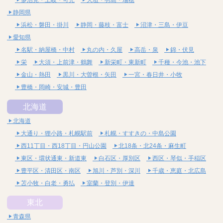
静岡県
浜松・磐田・掛川
静岡・藤枝・富士
沼津・三島・伊豆
愛知県
名駅・納屋橋・中村
丸の内・久屋
高岳・泉
錦・伏見
栄
大須・上前津・鶴舞
新栄町・東新町
千種・今池・池下
金山・熱田
黒川・大曽根・矢田
一宮・春日井・小牧
豊橋・岡崎・安城・豊田
北海道
北海道
大通り・狸小路・札幌駅前
札幌・すすきの・中島公園
西11丁目・西18丁目・円山公園
北18条・北24条・麻生町
東区・環状通東・新道東
白石区・厚別区
西区・琴似・手稲区
豊平区・清田区・南区
旭川・芦別・深川
千歳・恵庭・北広島
苫小牧・白老・勇払
室蘭・登別・伊達
東北
青森県