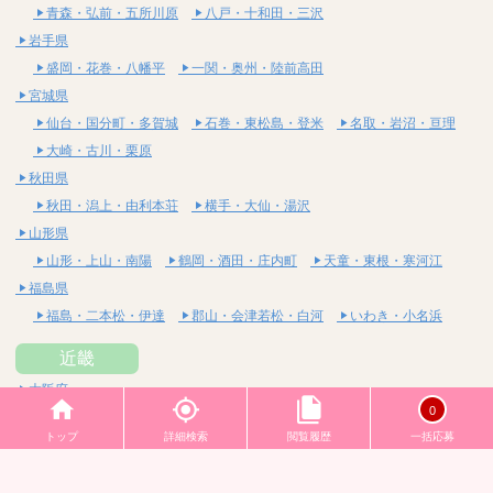
青森・弘前・五所川原
八戸・十和田・三沢
岩手県
盛岡・花巻・八幡平
一関・奥州・陸前高田
宮城県
仙台・国分町・多賀城
石巻・東松島・登米
名取・岩沼・亘理
大崎・古川・栗原
秋田県
秋田・潟上・由利本荘
横手・大仙・湯沢
山形県
山形・上山・南陽
鶴岡・酒田・庄内町
天童・東根・寒河江
福島県
福島・二本松・伊達
郡山・会津若松・白河
いわき・小名浜
近畿
大阪府
0
梅田・北新地・中崎町
天六・天満・南森町
日本橋
トップ
詳細検索
閲覧履歴
一括応募
堺筋本町・本町・阿波座
難波・桜川・道頓堀
長堀橋・心斎橋・南船場
十三・西中島・新大阪