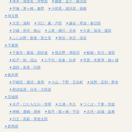
厚木・海老名・伊勢原
鎌倉・逗子・横須賀
平塚・茅ヶ崎・秦野
小田原・湯河原・箱根
埼玉県
大宮・浦和
川口・蕨・戸田
越谷・草加・春日部
川越・所沢・狭山
上尾・桶川・北本
久喜・加須・蓮田
ふじみ野・新座・富士見
熊谷・本庄・深谷
千葉県
千葉市・幕張・四街道
習志野・津田沼
船橋・市川・浦安
松戸・柏・流山
八千代・佐倉・白井
市原・木更津・袖ヶ浦
成田・富里・印西
栃木県
宇都宮・鹿沼・真岡
小山・下野・壬生町
佐野・足利・野木
那須塩原・日光・大田原
茨城県
水戸・ひたちなか・笠間
土浦・牛久
つくば・下妻・常総
神栖・鹿嶋・潮来
取手・龍ヶ崎・守谷
古河・結城・坂東
日立・高萩・常陸太田
群馬県