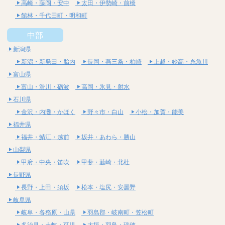
高崎・藤岡・安中
太田・伊勢崎・前橋
館林・千代田町・明和町
中部
新潟県
新潟・新発田・胎内
長岡・燕三条・柏崎
上越・妙高・糸魚川
富山県
富山・滑川・砺波
高岡・氷見・射水
石川県
金沢・内灘・かほく
野々市・白山
小松・加賀・能美
福井県
福井・鯖江・越前
坂井・あわら・勝山
山梨県
甲府・中央・笛吹
甲斐・韮崎・北杜
長野県
長野・上田・須坂
松本・塩尻・安曇野
岐阜県
岐阜・各務原・山県
羽島郡・岐南町・笠松町
多治見・土岐・可児
大垣・羽島・瑞穂