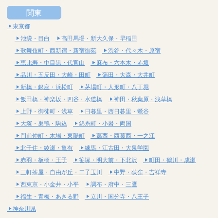
関東
東京都
池袋・目白
高田馬場・新大久保・早稲田
歌舞伎町・西新宿・新宿御苑
渋谷・代々木・原宿
恵比寿・中目黒・代官山
麻布・六本木・赤坂
品川・五反田・大崎・田町
蒲田・大森・大井町
新橋・銀座・浜松町
茅場町・人形町・八丁堀
飯田橋・神楽坂・四谷・水道橋
神田・秋葉原・浅草橋
上野・御徒町・浅草
日暮里・西日暮里・鶯谷
大塚・巣鴨・駒込
錦糸町・小岩・両国
門前仲町・木場・東陽町
葛西・西葛西・一之江
北千住・綾瀬・亀有
練馬・江古田・大泉学園
赤羽・板橋・王子
笹塚・明大前・下北沢
町田・鶴川・成瀬
三軒茶屋・自由が丘・二子玉川
中野・荻窪・吉祥寺
西東京・小金井・小平
調布・府中・三鷹
福生・青梅・あきる野
立川・国分寺・八王子
神奈川県