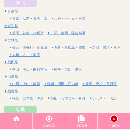
東北
青森県
青森・弘前・五所川原
八戸・十和田・三沢
岩手県
盛岡・花巻・八幡平
一関・奥州・陸前高田
宮城県
仙台・国分町・多賀城
石巻・東松島・登米
名取・岩沼・亘理
大崎・古川・栗原
秋田県
秋田・潟上・由利本荘
横手・大仙・湯沢
山形県
山形・上山・南陽
鶴岡・酒田・庄内町
天童・東根・寒河江
福島県
福島・二本松・伊達
郡山・会津若松・白河
いわき・小名浜
近畿
大阪府
0
梅田・北新地・中崎町
天六・天満・南森町
日本橋
トップ
詳細検索
閲覧履歴
一括応募