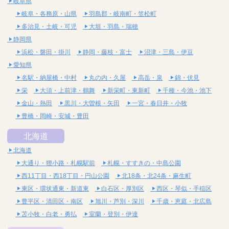
岐阜県
岐阜・各務原・山県
羽島郡・岐南町・笠松町
多治見・土岐・可児
大垣・羽島・瑞穂
静岡県
浜松・磐田・掛川
静岡・藤枝・富士
沼津・三島・伊豆
愛知県
名駅・納屋橋・中村
丸の内・久屋
高岳・泉
錦・伏見
栄
大須・上前津・鶴舞
新栄町・東新町
千種・今池・池下
金山・熱田
黒川・大曽根・矢田
一宮・春日井・小牧
豊橋・岡崎・安城・豊田
北海道
北海道
大通り・狸小路・札幌駅前
札幌・すすきの・中島公園
西11丁目・西18丁目・円山公園
北18条・北24条・麻生町
東区・環状通東・新道東
白石区・厚別区
西区・琴似・手稲区
豊平区・清田区・南区
旭川・芦別・深川
千歳・恵庭・北広島
苫小牧・白老・勇払
室蘭・登別・伊達