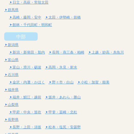
日立・高萩・常陸太田
群馬県
高崎・藤岡・安中
太田・伊勢崎・前橋
館林・千代田町・明和町
中部
新潟県
新潟・新発田・胎内
長岡・燕三条・柏崎
上越・妙高・糸魚川
富山県
富山・滑川・砺波
高岡・氷見・射水
石川県
金沢・内灘・かほく
野々市・白山
小松・加賀・能美
福井県
福井・鯖江・越前
坂井・あわら・勝山
山梨県
甲府・中央・笛吹
甲斐・韮崎・北杜
長野県
長野・上田・須坂
松本・塩尻・安曇野