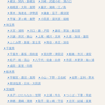
横浜・関内・新横浜
川崎・武蔵小杉・溝の口
相模原・大和・座間
藤沢・湘南・江ノ島
厚木・海老名・伊勢原
鎌倉・逗子・横須賀
平塚・茅ヶ崎・秦野
小田原・湯河原・箱根
埼玉県
大宮・浦和
川口・蕨・戸田
越谷・草加・春日部
川越・所沢・狭山
上尾・桶川・北本
久喜・加須・蓮田
ふじみ野・新座・富士見
熊谷・本庄・深谷
千葉県
千葉市・幕張・四街道
習志野・津田沼
船橋・市川・浦安
松戸・柏・流山
八千代・佐倉・白井
市原・木更津・袖ヶ浦
成田・富里・印西
栃木県
宇都宮・鹿沼・真岡
小山・下野・壬生町
佐野・足利・野木
那須塩原・日光・大田原
茨城県
水戸・ひたちなか・笠間
土浦・牛久
つくば・下妻・常総
神栖・鹿嶋・潮来
取手・龍ヶ崎・守谷
古河・結城・坂東