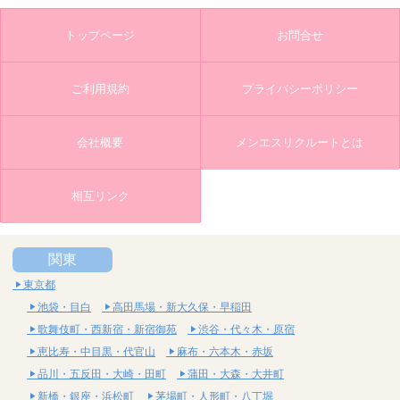
トップページ
お問合せ
ご利用規約
プライバシーポリシー
会社概要
メンエスリクルートとは
相互リンク
関東
東京都
池袋・目白
高田馬場・新大久保・早稲田
歌舞伎町・西新宿・新宿御苑
渋谷・代々木・原宿
恵比寿・中目黒・代官山
麻布・六本木・赤坂
品川・五反田・大崎・田町
蒲田・大森・大井町
新橋・銀座・浜松町
茅場町・人形町・八丁堀