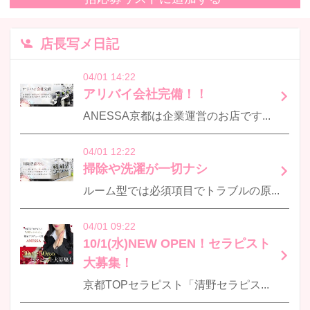
店長写メ日記
04/01 14:22
アリバイ会社完備！！
ANESSA京都は企業運営のお店です！賃貸契約やカードローン、保育園への入園審査にも困りません♪働く場所の【安心と安全】をお守り致します♪
04/01 12:22
掃除や洗濯が一切ナシ
ルーム型では必須項目でトラブルの原因にもなり得た【掃除や洗濯】がANESSA京都では一切不要です！！派遣型なのでお部屋の掃除が無いのはもちろん、使用したタオル等は全てスタッフが洗濯してますので、セラピスト…
04/01 09:22
10/1(水)NEW OPEN！セラピスト
大募集！
京都TOPセラピスト「清野セラピスト」完全プロデュース店【ANESSA京都】ルーム型メンズエステの存続が危ぶまれる昨今・・・メンズエステの楽しさはそのままに『セラピストがリスクなく働ける場所を提供したい』『お…