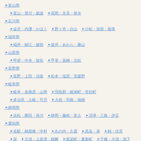
富山県
富山・滑川・砺波
高岡・氷見・射水
石川県
金沢・内灘・かほく
野々市・白山
小松・加賀・能美
福井県
福井・鯖江・越前
坂井・あわら・勝山
山梨県
甲府・中央・笛吹
甲斐・韮崎・北杜
長野県
長野・上田・須坂
松本・塩尻・安曇野
岐阜県
岐阜・各務原・山県
羽島郡・岐南町・笠松町
多治見・土岐・可児
大垣・羽島・瑞穂
静岡県
浜松・磐田・掛川
静岡・藤枝・富士
沼津・三島・伊豆
愛知県
名駅・納屋橋・中村
丸の内・久屋
高岳・泉
錦・伏見
栄
大須・上前津・鶴舞
新栄町・東新町
千種・今池・池下