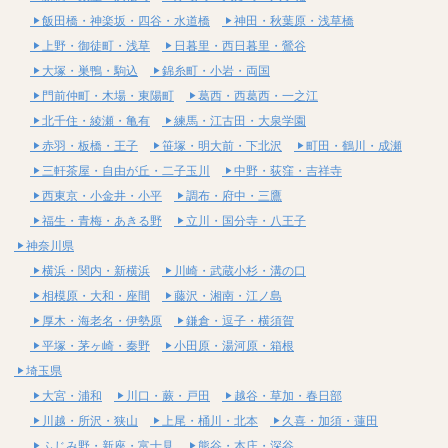
飯田橋・神楽坂・四谷・水道橋
神田・秋葉原・浅草橋
上野・御徒町・浅草
日暮里・西日暮里・鶯谷
大塚・巣鴨・駒込
錦糸町・小岩・両国
門前仲町・木場・東陽町
葛西・西葛西・一之江
北千住・綾瀬・亀有
練馬・江古田・大泉学園
赤羽・板橋・王子
笹塚・明大前・下北沢
町田・鶴川・成瀬
三軒茶屋・自由が丘・二子玉川
中野・荻窪・吉祥寺
西東京・小金井・小平
調布・府中・三鷹
福生・青梅・あきる野
立川・国分寺・八王子
神奈川県
横浜・関内・新横浜
川崎・武蔵小杉・溝の口
相模原・大和・座間
藤沢・湘南・江ノ島
厚木・海老名・伊勢原
鎌倉・逗子・横須賀
平塚・茅ヶ崎・秦野
小田原・湯河原・箱根
埼玉県
大宮・浦和
川口・蕨・戸田
越谷・草加・春日部
川越・所沢・狭山
上尾・桶川・北本
久喜・加須・蓮田
ふじみ野・新座・富士見
熊谷・本庄・深谷