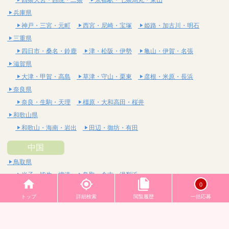
兵庫県
神戸・三宮・元町
西宮・尼崎・宝塚
姫路・加古川・明石
三重県
四日市・桑名・鈴鹿
津・松阪・伊勢
亀山・伊賀・名張
滋賀県
大津・甲賀・高島
草津・守山・栗東
彦根・米原・長浜
奈良県
奈良・生駒・天理
橿原・大和高田・桜井
和歌山県
和歌山・海南・岩出
田辺・御坊・有田
中国
鳥取県
米子・皆生・境港
鳥取・倉吉・湯梨浜
0
島根県
トップ
詳細検索
閲覧履歴
一括応募
松江・安来
出雲・雲南・大田
岡山県
岡山・備前・瀬戸内
倉敷・総社・浅口