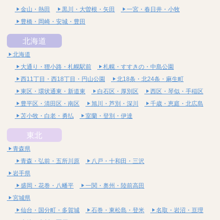
金山・熱田
黒川・大曽根・矢田
一宮・春日井・小牧
豊橋・岡崎・安城・豊田
北海道
北海道
大通り・狸小路・札幌駅前
札幌・すすきの・中島公園
西11丁目・西18丁目・円山公園
北18条・北24条・麻生町
東区・環状通東・新道東
白石区・厚別区
西区・琴似・手稲区
豊平区・清田区・南区
旭川・芦別・深川
千歳・恵庭・北広島
苫小牧・白老・勇払
室蘭・登別・伊達
東北
青森県
青森・弘前・五所川原
八戸・十和田・三沢
岩手県
盛岡・花巻・八幡平
一関・奥州・陸前高田
宮城県
仙台・国分町・多賀城
石巻・東松島・登米
名取・岩沼・亘理