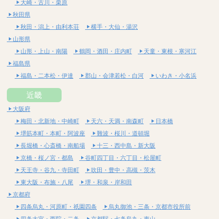
大崎・古川・栗原
秋田県
秋田・潟上・由利本荘
横手・大仙・湯沢
山形県
山形・上山・南陽
鶴岡・酒田・庄内町
天童・東根・寒河江
福島県
福島・二本松・伊達
郡山・会津若松・白河
いわき・小名浜
近畿
大阪府
梅田・北新地・中崎町
天六・天満・南森町
日本橋
堺筋本町・本町・阿波座
難波・桜川・道頓堀
長堀橋・心斎橋・南船場
十三・西中島・新大阪
京橋・桜ノ宮・都島
谷町四丁目・六丁目・松屋町
天王寺・谷九・寺田町
吹田・豊中・高槻・茨木
東大阪・布施・八尾
堺・和泉・岸和田
京都府
四条烏丸・河原町・祇園四条
烏丸御池・三条・京都市役所前
四条大宮・西院・二条
京都駅・七条烏丸・東山