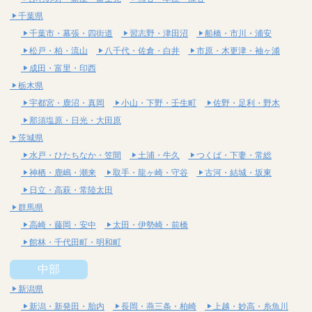
千葉県
千葉市・幕張・四街道
習志野・津田沼
船橋・市川・浦安
松戸・柏・流山
八千代・佐倉・白井
市原・木更津・袖ヶ浦
成田・富里・印西
栃木県
宇都宮・鹿沼・真岡
小山・下野・壬生町
佐野・足利・野木
那須塩原・日光・大田原
茨城県
水戸・ひたちなか・笠間
土浦・牛久
つくば・下妻・常総
神栖・鹿嶋・潮来
取手・龍ヶ崎・守谷
古河・結城・坂東
日立・高萩・常陸太田
群馬県
高崎・藤岡・安中
太田・伊勢崎・前橋
館林・千代田町・明和町
中部
新潟県
新潟・新発田・胎内
長岡・燕三条・柏崎
上越・妙高・糸魚川