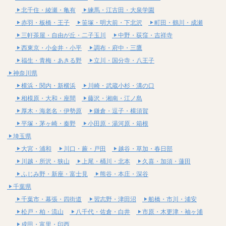
北千住・綾瀬・亀有
練馬・江古田・大泉学園
赤羽・板橋・王子
笹塚・明大前・下北沢
町田・鶴川・成瀬
三軒茶屋・自由が丘・二子玉川
中野・荻窪・吉祥寺
西東京・小金井・小平
調布・府中・三鷹
福生・青梅・あきる野
立川・国分寺・八王子
神奈川県
横浜・関内・新横浜
川崎・武蔵小杉・溝の口
相模原・大和・座間
藤沢・湘南・江ノ島
厚木・海老名・伊勢原
鎌倉・逗子・横須賀
平塚・茅ヶ崎・秦野
小田原・湯河原・箱根
埼玉県
大宮・浦和
川口・蕨・戸田
越谷・草加・春日部
川越・所沢・狭山
上尾・桶川・北本
久喜・加須・蓮田
ふじみ野・新座・富士見
熊谷・本庄・深谷
千葉県
千葉市・幕張・四街道
習志野・津田沼
船橋・市川・浦安
松戸・柏・流山
八千代・佐倉・白井
市原・木更津・袖ヶ浦
成田・富里・印西