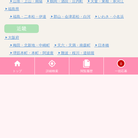
山形・上山・南陽
鶴岡・酒田・庄内町
天童・東根・寒河江
福島県
福島・二本松・伊達
郡山・会津若松・白河
いわき・小名浜
近畿
大阪府
梅田・北新地・中崎町
天六・天満・南森町
日本橋
堺筋本町・本町・阿波座
難波・桜川・道頓堀
長堀橋・心斎橋・南船場
十三・西中島・新大阪
0
京橋・桜ノ宮・都島
谷町四丁目・六丁目・松屋町
トップ
詳細検索
閲覧履歴
一括応募
天王寺・谷九・寺田町
吹田・豊中・高槻・茨木
東大阪・布施・八尾
堺・和泉・岸和田
京都府
四条烏丸・河原町・祇園四条
烏丸御池・三条・京都市役所前
四条大宮・西院・二条
京都駅・七条烏丸・東山
兵庫県
神戸・三宮・元町
西宮・尼崎・宝塚
姫路・加古川・明石
三重県
四日市・桑名・鈴鹿
津・松阪・伊勢
亀山・伊賀・名張