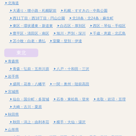
北海道
大通り・狸小路・札幌駅前
札幌・すすきの・中島公園
西11丁目・西18丁目・円山公園
北18条・北24条・麻生町
東区・環状通東・新道東
白石区・厚別区
西区・琴似・手稲区
豊平区・清田区・南区
旭川・芦別・深川
千歳・恵庭・北広島
苫小牧・白老・勇払
室蘭・登別・伊達
東北
青森県
青森・弘前・五所川原
八戸・十和田・三沢
岩手県
盛岡・花巻・八幡平
一関・奥州・陸前高田
宮城県
仙台・国分町・多賀城
石巻・東松島・登米
名取・岩沼・亘理
大崎・古川・栗原
秋田県
秋田・潟上・由利本荘
横手・大仙・湯沢
山形県