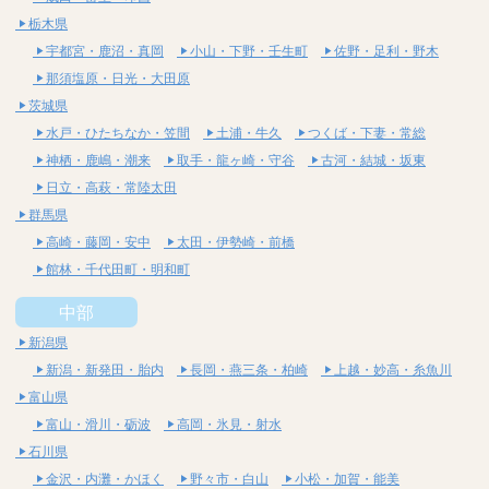
栃木県
宇都宮・鹿沼・真岡
小山・下野・壬生町
佐野・足利・野木
那須塩原・日光・大田原
茨城県
水戸・ひたちなか・笠間
土浦・牛久
つくば・下妻・常総
神栖・鹿嶋・潮来
取手・龍ヶ崎・守谷
古河・結城・坂東
日立・高萩・常陸太田
群馬県
高崎・藤岡・安中
太田・伊勢崎・前橋
館林・千代田町・明和町
中部
新潟県
新潟・新発田・胎内
長岡・燕三条・柏崎
上越・妙高・糸魚川
富山県
富山・滑川・砺波
高岡・氷見・射水
石川県
金沢・内灘・かほく
野々市・白山
小松・加賀・能美