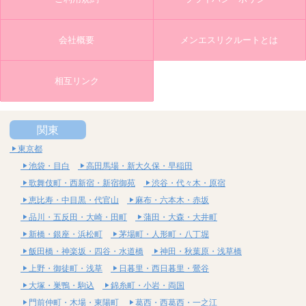
会社概要
メンエスリクルートとは
相互リンク
関東
東京都
池袋・目白
高田馬場・新大久保・早稲田
歌舞伎町・西新宿・新宿御苑
渋谷・代々木・原宿
恵比寿・中目黒・代官山
麻布・六本木・赤坂
品川・五反田・大崎・田町
蒲田・大森・大井町
新橋・銀座・浜松町
茅場町・人形町・八丁堀
飯田橋・神楽坂・四谷・水道橋
神田・秋葉原・浅草橋
上野・御徒町・浅草
日暮里・西日暮里・鶯谷
大塚・巣鴨・駒込
錦糸町・小岩・両国
門前仲町・木場・東陽町
葛西・西葛西・一之江