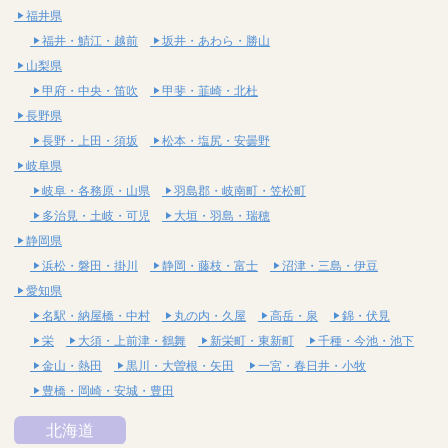
福井県
福井・鯖江・越前
坂井・あわら・勝山
山梨県
甲府・中央・笛吹
甲斐・韮崎・北杜
長野県
長野・上田・須坂
松本・塩尻・安曇野
岐阜県
岐阜・各務原・山県
羽島郡・岐南町・笠松町
多治見・土岐・可児
大垣・羽島・瑞穂
静岡県
浜松・磐田・掛川
静岡・藤枝・富士
沼津・三島・伊豆
愛知県
名駅・納屋橋・中村
丸の内・久屋
高岳・泉
錦・伏見
栄
大須・上前津・鶴舞
新栄町・東新町
千種・今池・池下
金山・熱田
黒川・大曽根・矢田
一宮・春日井・小牧
豊橋・岡崎・安城・豊田
北海道