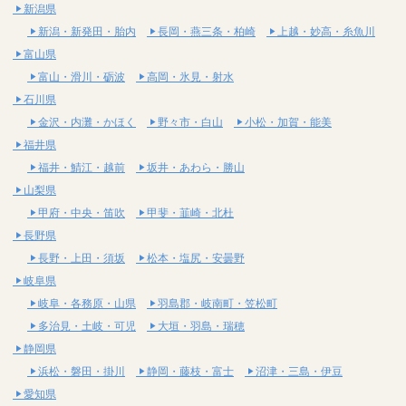
新潟県
新潟・新発田・胎内
長岡・燕三条・柏崎
上越・妙高・糸魚川
富山県
富山・滑川・砺波
高岡・氷見・射水
石川県
金沢・内灘・かほく
野々市・白山
小松・加賀・能美
福井県
福井・鯖江・越前
坂井・あわら・勝山
山梨県
甲府・中央・笛吹
甲斐・韮崎・北杜
長野県
長野・上田・須坂
松本・塩尻・安曇野
岐阜県
岐阜・各務原・山県
羽島郡・岐南町・笠松町
多治見・土岐・可児
大垣・羽島・瑞穂
静岡県
浜松・磐田・掛川
静岡・藤枝・富士
沼津・三島・伊豆
愛知県