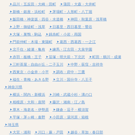
品川・五反田・大崎・田町
蒲田・大森・大井町
新橋・銀座・浜松町
茅場町・人形町・八丁堀
飯田橋・神楽坂・四谷・水道橋
神田・秋葉原・浅草橋
上野・御徒町・浅草
日暮里・西日暮里・鶯谷
大塚・巣鴨・駒込
錦糸町・小岩・両国
門前仲町・木場・東陽町
葛西・西葛西・一之江
北千住・綾瀬・亀有
練馬・江古田・大泉学園
赤羽・板橋・王子
笹塚・明大前・下北沢
町田・鶴川・成瀬
三軒茶屋・自由が丘・二子玉川
中野・荻窪・吉祥寺
西東京・小金井・小平
調布・府中・三鷹
福生・青梅・あきる野
立川・国分寺・八王子
神奈川県
横浜・関内・新横浜
川崎・武蔵小杉・溝の口
相模原・大和・座間
藤沢・湘南・江ノ島
厚木・海老名・伊勢原
鎌倉・逗子・横須賀
平塚・茅ヶ崎・秦野
小田原・湯河原・箱根
埼玉県
大宮・浦和
川口・蕨・戸田
越谷・草加・春日部