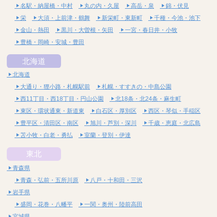
名駅・納屋橋・中村
丸の内・久屋
高岳・泉
錦・伏見
栄
大須・上前津・鶴舞
新栄町・東新町
千種・今池・池下
金山・熱田
黒川・大曽根・矢田
一宮・春日井・小牧
豊橋・岡崎・安城・豊田
北海道
北海道
大通り・狸小路・札幌駅前
札幌・すすきの・中島公園
西11丁目・西18丁目・円山公園
北18条・北24条・麻生町
東区・環状通東・新道東
白石区・厚別区
西区・琴似・手稲区
豊平区・清田区・南区
旭川・芦別・深川
千歳・恵庭・北広島
苫小牧・白老・勇払
室蘭・登別・伊達
東北
青森県
青森・弘前・五所川原
八戸・十和田・三沢
岩手県
盛岡・花巻・八幡平
一関・奥州・陸前高田
宮城県