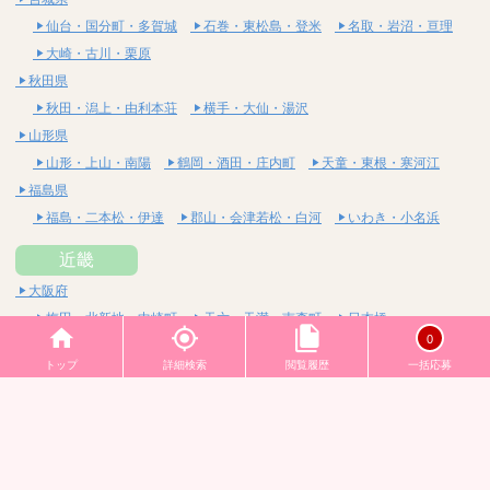
仙台・国分町・多賀城
石巻・東松島・登米
名取・岩沼・亘理
大崎・古川・栗原
秋田県
秋田・潟上・由利本荘
横手・大仙・湯沢
山形県
山形・上山・南陽
鶴岡・酒田・庄内町
天童・東根・寒河江
福島県
福島・二本松・伊達
郡山・会津若松・白河
いわき・小名浜
近畿
大阪府
梅田・北新地・中崎町
天六・天満・南森町
日本橋
0
堺筋本町・本町・阿波座
難波・桜川・道頓堀
トップ
詳細検索
閲覧履歴
一括応募
長堀橋・心斎橋・南船場
十三・西中島・新大阪
京橋・桜ノ宮・都島
谷町四丁目・六丁目・松屋町
天王寺・谷九・寺田町
吹田・豊中・高槻・茨木
東大阪・布施・八尾
堺・和泉・岸和田
京都府