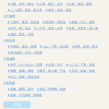
川越・所沢・狭山
上尾・桶川・北本
久喜・加須・蓮田
ふじみ野・新座・富士見
熊谷・本庄・深谷
千葉県
千葉市・幕張・四街道
習志野・津田沼
船橋・市川・浦安
松戸・柏・流山
八千代・佐倉・白井
市原・木更津・袖ヶ浦
成田・富里・印西
栃木県
宇都宮・鹿沼・真岡
小山・下野・壬生町
佐野・足利・野木
那須塩原・日光・大田原
茨城県
水戸・ひたちなか・笠間
土浦・牛久
つくば・下妻・常総
神栖・鹿嶋・潮来
取手・龍ヶ崎・守谷
古河・結城・坂東
日立・高萩・常陸太田
群馬県
高崎・藤岡・安中
太田・伊勢崎・前橋
館林・千代田町・明和町
中部