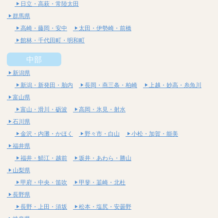
日立・高萩・常陸太田
群馬県
高崎・藤岡・安中
太田・伊勢崎・前橋
館林・千代田町・明和町
中部
新潟県
新潟・新発田・胎内
長岡・燕三条・柏崎
上越・妙高・糸魚川
富山県
富山・滑川・砺波
高岡・氷見・射水
石川県
金沢・内灘・かほく
野々市・白山
小松・加賀・能美
福井県
福井・鯖江・越前
坂井・あわら・勝山
山梨県
甲府・中央・笛吹
甲斐・韮崎・北杜
長野県
長野・上田・須坂
松本・塩尻・安曇野