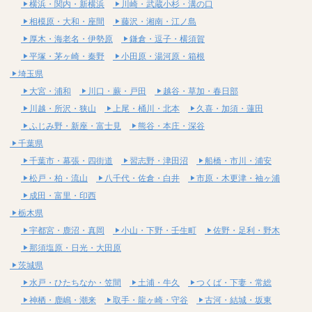
横浜・関内・新横浜
川崎・武蔵小杉・溝の口
相模原・大和・座間
藤沢・湘南・江ノ島
厚木・海老名・伊勢原
鎌倉・逗子・横須賀
平塚・茅ヶ崎・秦野
小田原・湯河原・箱根
埼玉県
大宮・浦和
川口・蕨・戸田
越谷・草加・春日部
川越・所沢・狭山
上尾・桶川・北本
久喜・加須・蓮田
ふじみ野・新座・富士見
熊谷・本庄・深谷
千葉県
千葉市・幕張・四街道
習志野・津田沼
船橋・市川・浦安
松戸・柏・流山
八千代・佐倉・白井
市原・木更津・袖ヶ浦
成田・富里・印西
栃木県
宇都宮・鹿沼・真岡
小山・下野・壬生町
佐野・足利・野木
那須塩原・日光・大田原
茨城県
水戸・ひたちなか・笠間
土浦・牛久
つくば・下妻・常総
神栖・鹿嶋・潮来
取手・龍ヶ崎・守谷
古河・結城・坂東