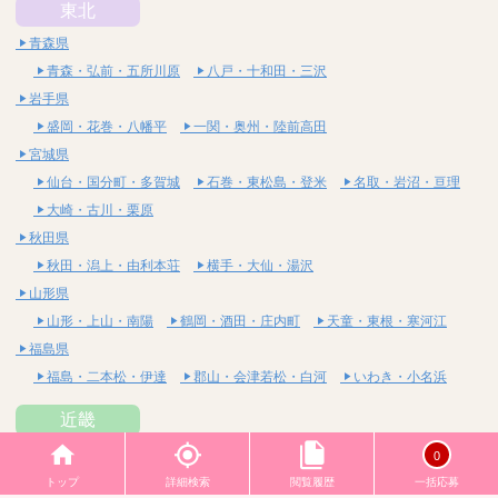
東北
青森県
青森・弘前・五所川原
八戸・十和田・三沢
岩手県
盛岡・花巻・八幡平
一関・奥州・陸前高田
宮城県
仙台・国分町・多賀城
石巻・東松島・登米
名取・岩沼・亘理
大崎・古川・栗原
秋田県
秋田・潟上・由利本荘
横手・大仙・湯沢
山形県
山形・上山・南陽
鶴岡・酒田・庄内町
天童・東根・寒河江
福島県
福島・二本松・伊達
郡山・会津若松・白河
いわき・小名浜
近畿
大阪府
0
梅田・北新地・中崎町
天六・天満・南森町
日本橋
トップ
詳細検索
閲覧履歴
一括応募