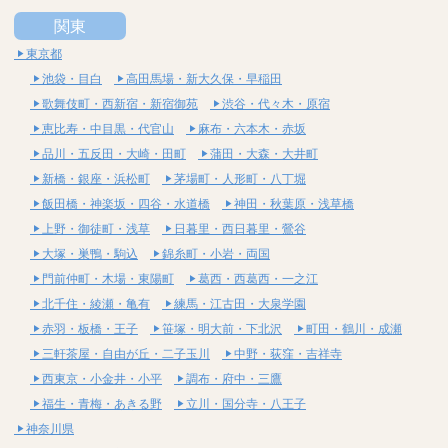
関東
東京都
池袋・目白
高田馬場・新大久保・早稲田
歌舞伎町・西新宿・新宿御苑
渋谷・代々木・原宿
恵比寿・中目黒・代官山
麻布・六本木・赤坂
品川・五反田・大崎・田町
蒲田・大森・大井町
新橋・銀座・浜松町
茅場町・人形町・八丁堀
飯田橋・神楽坂・四谷・水道橋
神田・秋葉原・浅草橋
上野・御徒町・浅草
日暮里・西日暮里・鶯谷
大塚・巣鴨・駒込
錦糸町・小岩・両国
門前仲町・木場・東陽町
葛西・西葛西・一之江
北千住・綾瀬・亀有
練馬・江古田・大泉学園
赤羽・板橋・王子
笹塚・明大前・下北沢
町田・鶴川・成瀬
三軒茶屋・自由が丘・二子玉川
中野・荻窪・吉祥寺
西東京・小金井・小平
調布・府中・三鷹
福生・青梅・あきる野
立川・国分寺・八王子
神奈川県