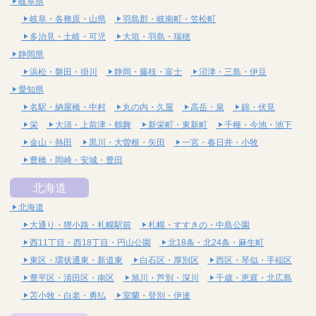
岐阜県
岐阜・各務原・山県
羽島郡・岐南町・笠松町
多治見・土岐・可児
大垣・羽島・瑞穂
静岡県
浜松・磐田・掛川
静岡・藤枝・富士
沼津・三島・伊豆
愛知県
名駅・納屋橋・中村
丸の内・久屋
高岳・泉
錦・伏見
栄
大須・上前津・鶴舞
新栄町・東新町
千種・今池・池下
金山・熱田
黒川・大曽根・矢田
一宮・春日井・小牧
豊橋・岡崎・安城・豊田
北海道
北海道
大通り・狸小路・札幌駅前
札幌・すすきの・中島公園
西11丁目・西18丁目・円山公園
北18条・北24条・麻生町
東区・環状通東・新道東
白石区・厚別区
西区・琴似・手稲区
豊平区・清田区・南区
旭川・芦別・深川
千歳・恵庭・北広島
苫小牧・白老・勇払
室蘭・登別・伊達