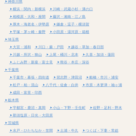
神奈川県
横浜・関内・新横浜
川崎・武蔵小杉・溝の口
相模原・大和・座間
藤沢・湘南・江ノ島
厚木・海老名・伊勢原
鎌倉・逗子・横須賀
平塚・茅ヶ崎・秦野
小田原・湯河原・箱根
埼玉県
大宮・浦和
川口・蕨・戸田
越谷・草加・春日部
川越・所沢・狭山
上尾・桶川・北本
久喜・加須・蓮田
ふじみ野・新座・富士見
熊谷・本庄・深谷
千葉県
千葉市・幕張・四街道
習志野・津田沼
船橋・市川・浦安
松戸・柏・流山
八千代・佐倉・白井
市原・木更津・袖ヶ浦
成田・富里・印西
栃木県
宇都宮・鹿沼・真岡
小山・下野・壬生町
佐野・足利・野木
那須塩原・日光・大田原
茨城県
水戸・ひたちなか・笠間
土浦・牛久
つくば・下妻・常総