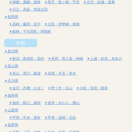
神栖・鹿嶋・潮来
取手・龍ヶ崎・守谷
古河・結城・坂東
日立・高萩・常陸太田
群馬県
高崎・藤岡・安中
太田・伊勢崎・前橋
館林・千代田町・明和町
中部
新潟県
新潟・新発田・胎内
長岡・燕三条・柏崎
上越・妙高・糸魚川
富山県
富山・滑川・砺波
高岡・氷見・射水
石川県
金沢・内灘・かほく
野々市・白山
小松・加賀・能美
福井県
福井・鯖江・越前
坂井・あわら・勝山
山梨県
甲府・中央・笛吹
甲斐・韮崎・北杜
長野県