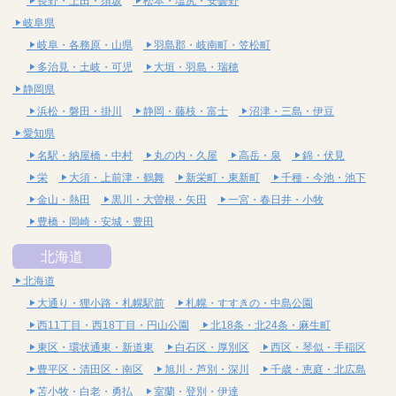
長野・上田・須坂
松本・塩尻・安曇野
岐阜県
岐阜・各務原・山県
羽島郡・岐南町・笠松町
多治見・土岐・可児
大垣・羽島・瑞穂
静岡県
浜松・磐田・掛川
静岡・藤枝・富士
沼津・三島・伊豆
愛知県
名駅・納屋橋・中村
丸の内・久屋
高岳・泉
錦・伏見
栄
大須・上前津・鶴舞
新栄町・東新町
千種・今池・池下
金山・熱田
黒川・大曽根・矢田
一宮・春日井・小牧
豊橋・岡崎・安城・豊田
北海道
北海道
大通り・狸小路・札幌駅前
札幌・すすきの・中島公園
西11丁目・西18丁目・円山公園
北18条・北24条・麻生町
東区・環状通東・新道東
白石区・厚別区
西区・琴似・手稲区
豊平区・清田区・南区
旭川・芦別・深川
千歳・恵庭・北広島
苫小牧・白老・勇払
室蘭・登別・伊達