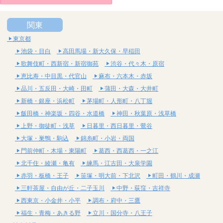
関東
東京都
池袋・目白
高田馬場・新大久保・早稲田
歌舞伎町・西新宿・新宿御苑
渋谷・代々木・原宿
恵比寿・中目黒・代官山
麻布・六本木・赤坂
品川・五反田・大崎・田町
蒲田・大森・大井町
新橋・銀座・浜松町
茅場町・人形町・八丁堀
飯田橋・神楽坂・四谷・水道橋
神田・秋葉原・浅草橋
上野・御徒町・浅草
日暮里・西日暮里・鶯谷
大塚・巣鴨・駒込
錦糸町・小岩・両国
門前仲町・木場・東陽町
葛西・西葛西・一之江
北千住・綾瀬・亀有
練馬・江古田・大泉学園
赤羽・板橋・王子
笹塚・明大前・下北沢
町田・鶴川・成瀬
三軒茶屋・自由が丘・二子玉川
中野・荻窪・吉祥寺
西東京・小金井・小平
調布・府中・三鷹
福生・青梅・あきる野
立川・国分寺・八王子