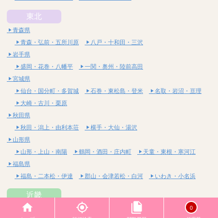
東北
青森県
青森・弘前・五所川原
八戸・十和田・三沢
岩手県
盛岡・花巻・八幡平
一関・奥州・陸前高田
宮城県
仙台・国分町・多賀城
石巻・東松島・登米
名取・岩沼・亘理
大崎・古川・栗原
秋田県
秋田・潟上・由利本荘
横手・大仙・湯沢
山形県
山形・上山・南陽
鶴岡・酒田・庄内町
天童・東根・寒河江
福島県
福島・二本松・伊達
郡山・会津若松・白河
いわき・小名浜
近畿
0
大阪府