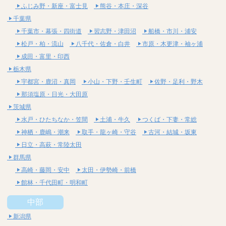
ふじみ野・新座・富士見
熊谷・本庄・深谷
千葉県
千葉市・幕張・四街道
習志野・津田沼
船橋・市川・浦安
松戸・柏・流山
八千代・佐倉・白井
市原・木更津・袖ヶ浦
成田・富里・印西
栃木県
宇都宮・鹿沼・真岡
小山・下野・壬生町
佐野・足利・野木
那須塩原・日光・大田原
茨城県
水戸・ひたちなか・笠間
土浦・牛久
つくば・下妻・常総
神栖・鹿嶋・潮来
取手・龍ヶ崎・守谷
古河・結城・坂東
日立・高萩・常陸太田
群馬県
高崎・藤岡・安中
太田・伊勢崎・前橋
館林・千代田町・明和町
中部
新潟県