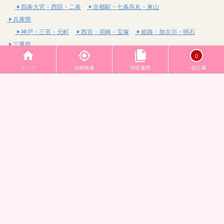
四条大宮・西院・二条
京都駅・七条烏丸・東山
兵庫県
神戸・三宮・元町
西宮・尼崎・宝塚
姫路・加古川・明石
三重県
0
四日市・桑名・鈴鹿
津・松阪・伊勢
亀山・伊賀・名張
トップ
詳細検索
閲覧履歴
一括応募
滋賀県
大津・甲賀・高島
草津・守山・栗東
彦根・米原・長浜
奈良県
奈良・生駒・天理
橿原・大和高田・桜井
和歌山県
和歌山・海南・岩出
田辺・御坊・有田
中国
鳥取県
米子・皆生・境港
鳥取・倉吉・湯梨浜
島根県
松江・安来
出雲・雲南・大田
岡山県