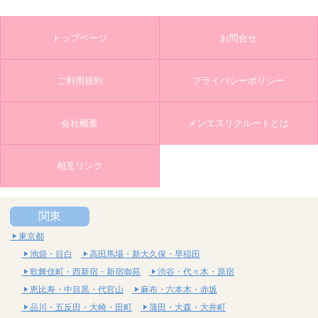
トップページ
お問合せ
ご利用規約
プライバシーポリシー
会社概要
メンエスリクルートとは
相互リンク
関東
東京都
池袋・目白
高田馬場・新大久保・早稲田
歌舞伎町・西新宿・新宿御苑
渋谷・代々木・原宿
恵比寿・中目黒・代官山
麻布・六本木・赤坂
品川・五反田・大崎・田町
蒲田・大森・大井町