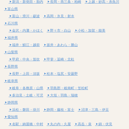
新潟・新発田・胎内
長岡・燕三条・柏崎
上越・妙高・糸魚川
富山県
富山・滑川・砺波
高岡・氷見・射水
石川県
金沢・内灘・かほく
野々市・白山
小松・加賀・能美
福井県
福井・鯖江・越前
坂井・あわら・勝山
山梨県
甲府・中央・笛吹
甲斐・韮崎・北杜
長野県
長野・上田・須坂
松本・塩尻・安曇野
岐阜県
岐阜・各務原・山県
羽島郡・岐南町・笠松町
多治見・土岐・可児
大垣・羽島・瑞穂
静岡県
浜松・磐田・掛川
静岡・藤枝・富士
沼津・三島・伊豆
愛知県
名駅・納屋橋・中村
丸の内・久屋
高岳・泉
錦・伏見