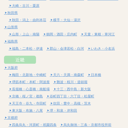
大崎・古川・栗原
秋田県
秋田・潟上・由利本荘
横手・大仙・湯沢
山形県
山形・上山・南陽
鶴岡・酒田・庄内町
天童・東根・寒河江
福島県
福島・二本松・伊達
郡山・会津若松・白河
いわき・小名浜
近畿
大阪府
梅田・北新地・中崎町
天六・天満・南森町
日本橋
堺筋本町・本町・阿波座
難波・桜川・道頓堀
長堀橋・心斎橋・南船場
十三・西中島・新大阪
京橋・桜ノ宮・都島
谷町四丁目・六丁目・松屋町
天王寺・谷九・寺田町
吹田・豊中・高槻・茨木
東大阪・布施・八尾
堺・和泉・岸和田
京都府
四条烏丸・河原町・祇園四条
烏丸御池・三条・京都市役所前