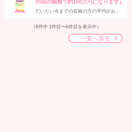
20回の勤務で約100万円になります
だいたい今までの在籍の方の平均がお一人に対し約15000円~18000円くらいになりますイメージと致しましては90分2名の接客で約3万以上のお持ち帰りになりますたとえばダブルワーク 20:00~24:00終了でこの額になります
（6件中 1件目〜6件目を表示中）
一覧へ戻る