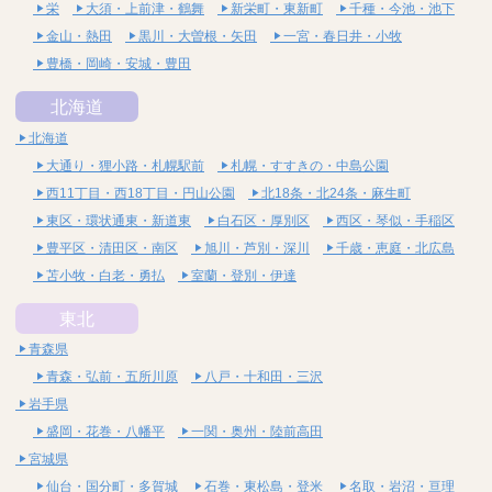
栄
大須・上前津・鶴舞
新栄町・東新町
千種・今池・池下
金山・熱田
黒川・大曽根・矢田
一宮・春日井・小牧
豊橋・岡崎・安城・豊田
北海道
北海道
大通り・狸小路・札幌駅前
札幌・すすきの・中島公園
西11丁目・西18丁目・円山公園
北18条・北24条・麻生町
東区・環状通東・新道東
白石区・厚別区
西区・琴似・手稲区
豊平区・清田区・南区
旭川・芦別・深川
千歳・恵庭・北広島
苫小牧・白老・勇払
室蘭・登別・伊達
東北
青森県
青森・弘前・五所川原
八戸・十和田・三沢
岩手県
盛岡・花巻・八幡平
一関・奥州・陸前高田
宮城県
仙台・国分町・多賀城
石巻・東松島・登米
名取・岩沼・亘理