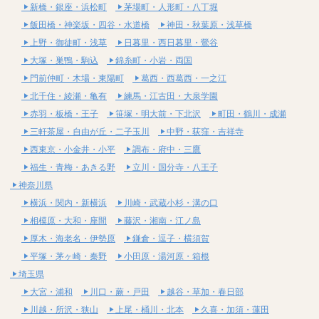
新橋・銀座・浜松町
茅場町・人形町・八丁堀
飯田橋・神楽坂・四谷・水道橋
神田・秋葉原・浅草橋
上野・御徒町・浅草
日暮里・西日暮里・鶯谷
大塚・巣鴨・駒込
錦糸町・小岩・両国
門前仲町・木場・東陽町
葛西・西葛西・一之江
北千住・綾瀬・亀有
練馬・江古田・大泉学園
赤羽・板橋・王子
笹塚・明大前・下北沢
町田・鶴川・成瀬
三軒茶屋・自由が丘・二子玉川
中野・荻窪・吉祥寺
西東京・小金井・小平
調布・府中・三鷹
福生・青梅・あきる野
立川・国分寺・八王子
神奈川県
横浜・関内・新横浜
川崎・武蔵小杉・溝の口
相模原・大和・座間
藤沢・湘南・江ノ島
厚木・海老名・伊勢原
鎌倉・逗子・横須賀
平塚・茅ヶ崎・秦野
小田原・湯河原・箱根
埼玉県
大宮・浦和
川口・蕨・戸田
越谷・草加・春日部
川越・所沢・狭山
上尾・桶川・北本
久喜・加須・蓮田