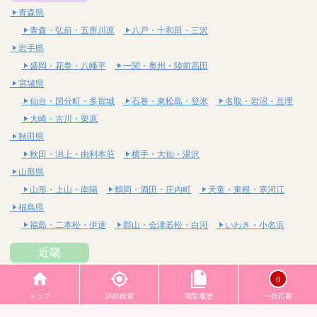
青森県
青森・弘前・五所川原
八戸・十和田・三沢
岩手県
盛岡・花巻・八幡平
一関・奥州・陸前高田
宮城県
仙台・国分町・多賀城
石巻・東松島・登米
名取・岩沼・亘理
大崎・古川・栗原
秋田県
秋田・潟上・由利本荘
横手・大仙・湯沢
山形県
山形・上山・南陽
鶴岡・酒田・庄内町
天童・東根・寒河江
福島県
福島・二本松・伊達
郡山・会津若松・白河
いわき・小名浜
近畿
大阪府
0
梅田・北新地・中崎町
天六・天満・南森町
日本橋
トップ
詳細検索
閲覧履歴
一括応募
堺筋本町・本町・阿波座
難波・桜川・道頓堀