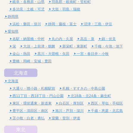
岐阜・各務原・山県
羽島郡・岐南町・笠松町
多治見・土岐・可児
大垣・羽島・瑞穂
静岡県
浜松・磐田・掛川
静岡・藤枝・富士
沼津・三島・伊豆
愛知県
名駅・納屋橋・中村
丸の内・久屋
高岳・泉
錦・伏見
栄
大須・上前津・鶴舞
新栄町・東新町
千種・今池・池下
金山・熱田
黒川・大曽根・矢田
一宮・春日井・小牧
豊橋・岡崎・安城・豊田
北海道
北海道
大通り・狸小路・札幌駅前
札幌・すすきの・中島公園
西11丁目・西18丁目・円山公園
北18条・北24条・麻生町
東区・環状通東・新道東
白石区・厚別区
西区・琴似・手稲区
豊平区・清田区・南区
旭川・芦別・深川
千歳・恵庭・北広島
苫小牧・白老・勇払
室蘭・登別・伊達
東北