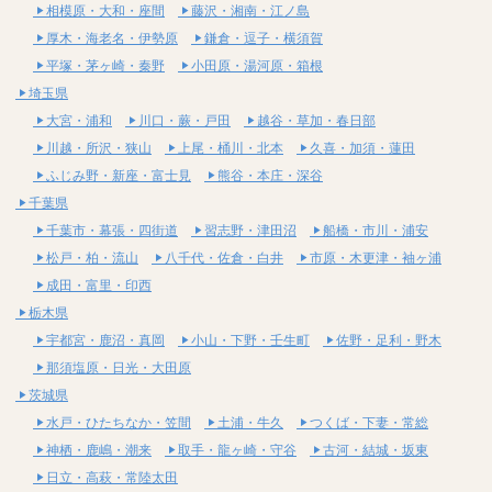
相模原・大和・座間
藤沢・湘南・江ノ島
厚木・海老名・伊勢原
鎌倉・逗子・横須賀
平塚・茅ヶ崎・秦野
小田原・湯河原・箱根
埼玉県
大宮・浦和
川口・蕨・戸田
越谷・草加・春日部
川越・所沢・狭山
上尾・桶川・北本
久喜・加須・蓮田
ふじみ野・新座・富士見
熊谷・本庄・深谷
千葉県
千葉市・幕張・四街道
習志野・津田沼
船橋・市川・浦安
松戸・柏・流山
八千代・佐倉・白井
市原・木更津・袖ヶ浦
成田・富里・印西
栃木県
宇都宮・鹿沼・真岡
小山・下野・壬生町
佐野・足利・野木
那須塩原・日光・大田原
茨城県
水戸・ひたちなか・笠間
土浦・牛久
つくば・下妻・常総
神栖・鹿嶋・潮来
取手・龍ヶ崎・守谷
古河・結城・坂東
日立・高萩・常陸太田