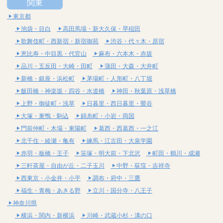
関東
東京都
池袋・目白
高田馬場・新大久保・早稲田
歌舞伎町・西新宿・新宿御苑
渋谷・代々木・原宿
恵比寿・中目黒・代官山
麻布・六本木・赤坂
品川・五反田・大崎・田町
蒲田・大森・大井町
新橋・銀座・浜松町
茅場町・人形町・八丁堀
飯田橋・神楽坂・四谷・水道橋
神田・秋葉原・浅草橋
上野・御徒町・浅草
日暮里・西日暮里・鶯谷
大塚・巣鴨・駒込
錦糸町・小岩・両国
門前仲町・木場・東陽町
葛西・西葛西・一之江
北千住・綾瀬・亀有
練馬・江古田・大泉学園
赤羽・板橋・王子
笹塚・明大前・下北沢
町田・鶴川・成瀬
三軒茶屋・自由が丘・二子玉川
中野・荻窪・吉祥寺
西東京・小金井・小平
調布・府中・三鷹
福生・青梅・あきる野
立川・国分寺・八王子
神奈川県
横浜・関内・新横浜
川崎・武蔵小杉・溝の口