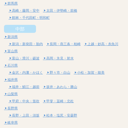
群馬県
高崎・藤岡・安中
太田・伊勢崎・前橋
館林・千代田町・明和町
中部
新潟県
新潟・新発田・胎内
長岡・燕三条・柏崎
上越・妙高・糸魚川
富山県
富山・滑川・砺波
高岡・氷見・射水
石川県
金沢・内灘・かほく
野々市・白山
小松・加賀・能美
福井県
福井・鯖江・越前
坂井・あわら・勝山
山梨県
甲府・中央・笛吹
甲斐・韮崎・北杜
長野県
長野・上田・須坂
松本・塩尻・安曇野
岐阜県