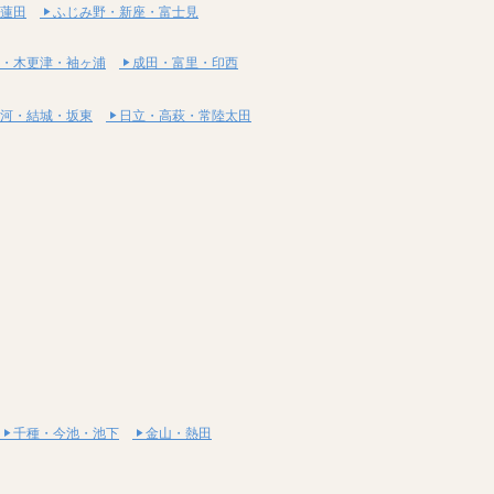
蓮田
ふじみ野・新座・富士見
・木更津・袖ヶ浦
成田・富里・印西
河・結城・坂東
日立・高萩・常陸太田
千種・今池・池下
金山・熱田