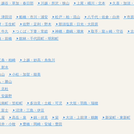
越谷・草加・春日部
川越・所沢・狭山
上尾・桶川・北本
久喜・加須・
・津田沼
船橋・市川・浦安
松戸・柏・流山
八千代・佐倉・白井
市原
野・壬生町
佐野・足利・野木
那須塩原・日光・大田原
・牛久
つくば・下妻・常総
神栖・鹿嶋・潮来
取手・龍ヶ崎・守谷
古
崎・前橋
館林・千代田町・明和町
三条・柏崎
上越・妙高・糸魚川
・射水
白山
小松・加賀・能美
ら・勝山
・北杜
・安曇野
岐南町・笠松町
多治見・土岐・可児
大垣・羽島・瑞穂
・富士
沼津・三島・伊豆
久屋
高岳・泉
錦・伏見
栄
大須・上前津・鶴舞
新栄町・東新町
日井・小牧
豊橋・岡崎・安城・豊田