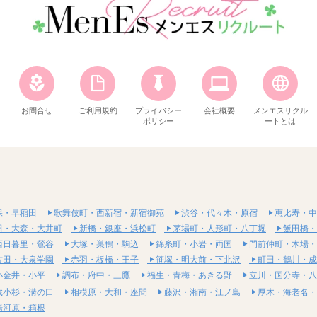
お問合せ
ご利用規約
プライバシー
会社概要
メンエスリクル
ポリシー
ートとは
保・早稲田
歌舞伎町・西新宿・新宿御苑
渋谷・代々木・原宿
恵比寿・中
田・大森・大井町
新橋・銀座・浜松町
茅場町・人形町・八丁堀
飯田橋・
西日暮里・鶯谷
大塚・巣鴨・駒込
錦糸町・小岩・両国
門前仲町・木場・
古田・大泉学園
赤羽・板橋・王子
笹塚・明大前・下北沢
町田・鶴川・成
小金井・小平
調布・府中・三鷹
福生・青梅・あきる野
立川・国分寺・八
蔵小杉・溝の口
相模原・大和・座間
藤沢・湘南・江ノ島
厚木・海老名・
湯河原・箱根