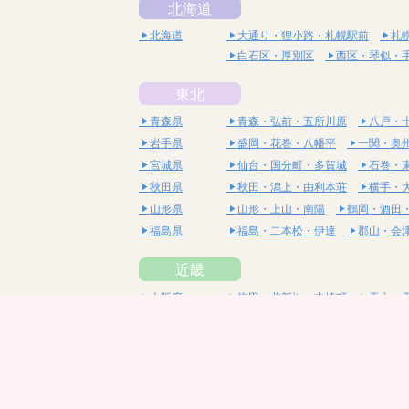
北海道
北海道
大通り・狸小路・札幌駅前
札
白石区・厚別区
西区・琴似・
東北
青森県
青森・弘前・五所川原
八戸・
岩手県
盛岡・花巻・八幡平
一関・奥
宮城県
仙台・国分町・多賀城
石巻・
秋田県
秋田・潟上・由利本荘
横手・
山形県
山形・上山・南陽
鶴岡・酒田
福島県
福島・二本松・伊達
郡山・会
近畿
大阪府
梅田・北新地・中崎町
天六・
京橋・桜ノ宮・都島
谷町四丁
京都府
四条烏丸・河原町・祇園四条
兵庫県
神戸・三宮・元町
西宮・尼崎
三重県
四日市・桑名・鈴鹿
津・松阪
滋賀県
大津・甲賀・高島
草津・守山