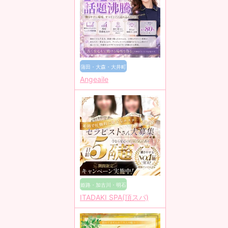
蒲田・大森・大井町
Angeaile
姫路・加古川・明石
ITADAKI SPA(頂スパ)