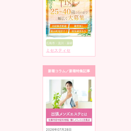
広島市・流川・薬研
ミセスティセ
堀
新着コラム／新着特集記事
2026年07月28日