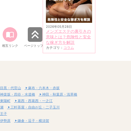
2026年05月28日
メンズエステの裏引きの
意味とは？危険性と安全
な稼ぎ方を解説
相互リンク
ページトップへ
カテゴリ：
コラム
目黒・代官山
麻布・六本木・赤坂
神楽坂・四谷・水道橋
神田・秋葉原・浅草橋
東陽町
葛西・西葛西・一之江
瀬
三軒茶屋・自由が丘・二子玉川
王子
伊勢原
鎌倉・逗子・横須賀