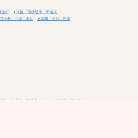
麻生町
東区・環状通東・新道東
苫小牧・白老・勇払
室蘭・登別・伊達
堀橋・心斎橋・南船場
十三・西中島・新大阪
阪・布施・八尾
堺・和泉・岸和田
山