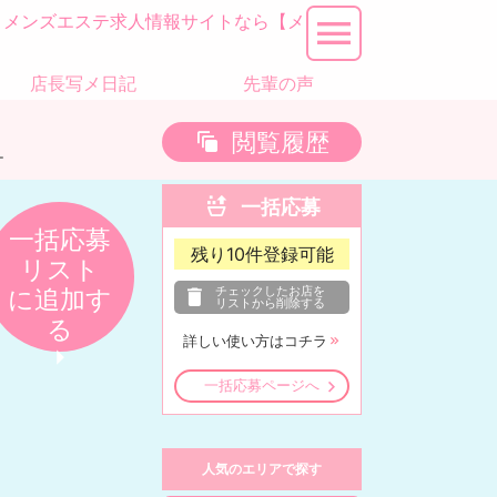
人｜メンズエステ求人情報サイトなら【メ
店長写メ日記
先輩の声
閲覧履歴
ー
一括応募
一括応募
残り
10
件登録可能
リスト
チェックしたお店を
に追加す
リストから削除する
る
詳しい使い方はコチラ
一括応募ページへ
人気のエリアで探す