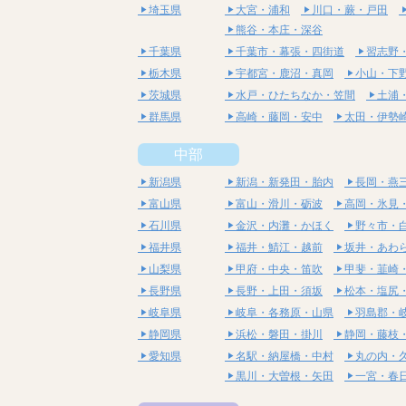
埼玉県
大宮・浦和
川口・蕨・戸田
熊谷・本庄・深谷
千葉県
千葉市・幕張・四街道
習志野
栃木県
宇都宮・鹿沼・真岡
小山・下
茨城県
水戸・ひたちなか・笠間
土浦
群馬県
高崎・藤岡・安中
太田・伊勢
中部
新潟県
新潟・新発田・胎内
長岡・燕
富山県
富山・滑川・砺波
高岡・氷見
石川県
金沢・内灘・かほく
野々市・
福井県
福井・鯖江・越前
坂井・あわ
山梨県
甲府・中央・笛吹
甲斐・韮崎
長野県
長野・上田・須坂
松本・塩尻
岐阜県
岐阜・各務原・山県
羽島郡・
静岡県
浜松・磐田・掛川
静岡・藤枝
愛知県
名駅・納屋橋・中村
丸の内・
黒川・大曽根・矢田
一宮・春