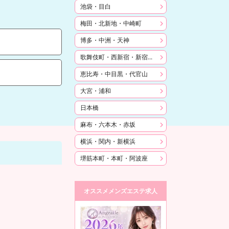
池袋・目白
梅田・北新地・中崎町
博多・中洲・天神
歌舞伎町・西新宿・新宿御苑
恵比寿・中目黒・代官山
大宮・浦和
日本橋
麻布・六本木・赤坂
横浜・関内・新横浜
堺筋本町・本町・阿波座
オススメメンズエステ求人