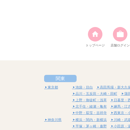
トップページ
店舗ログイン
関東
東京都
池袋・目白
高田馬場・新大久
品川・五反田・大崎・田町
蒲
上野・御徒町・浅草
日暮里・
北千住・綾瀬・亀有
練馬・江
中野・荻窪・吉祥寺
西東京・
神奈川県
横浜・関内・新横浜
川崎・武
平塚・茅ヶ崎・秦野
小田原・