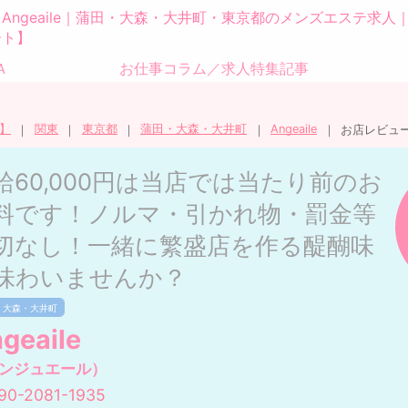
Angeaile｜蒲田・大森・大井町・東京都のメンズエステ求
ート】
Ａ
お仕事コラム／求人特集記事
】
関東
東京都
蒲田・大森・大井町
Angeaile
お店レビュ
給60,000円は当店では当たり前のお
料です！ノルマ・引かれ物・罰金等
切なし！一緒に繁盛店を作る醍醐味
味わいませんか？
・大森・大井町
geaile
ンジュエール）
90-2081-1935