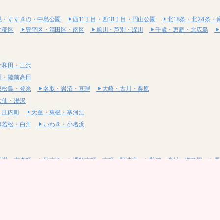
幌・すすきの・中島公園
西11丁目・西18丁目・円山公園
北18条・北24条・
手稲区
豊平区・清田区・南区
旭川・芦別・深川
千歳・恵庭・北広島
十和田・三沢
州・陸前高田
東松島・登米
名取・岩沼・亘理
大崎・古川・栗原
大仙・湯沢
・庄内町
天童・東根・寒河江
津若松・白河
いわき・小名浜
天満・南森町
日本橋
堺筋本町・本町・阿波座
難波・桜川・道頓堀
長
目・六丁目・松屋町
天王寺・谷九・寺田町
吹田・豊中・高槻・茨木
東大
烏丸御池・三条・京都市役所前
四条大宮・西院・二条
京都駅・七条烏丸・東
・宝塚
姫路・加古川・明石
・伊勢
亀山・伊賀・名張
・栗東
彦根・米原・長浜