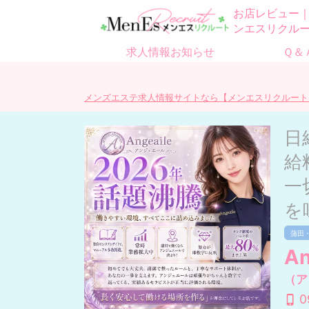
お店レビュー｜
ンエスリクル
求人情報お知らせ
Ｑ＆
メンズエステ求人情報サイトなら【メンエスリクルート
日
給
一
を
蒲田
An
（ア
0