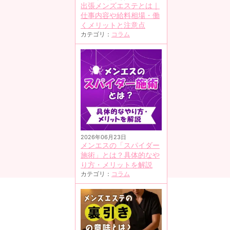
出張メンズエステとは｜
仕事内容や給料相場・働
くメリットと注意点
カテゴリ：
コラム
2026年06月23日
メンエスの「スパイダー
施術」とは？具体的なや
り方・メリットを解説
カテゴリ：
コラム