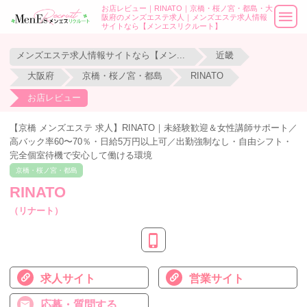
お店レビュー｜RINATO｜京橋・桜ノ宮・都島・大
阪府のメンズエステ求人｜メンズエステ求人情報
サイトなら【メンエスリクルート】
メンズエステ求人情報サイトなら【メンエスリクルート】
近畿
大阪府
京橋・桜ノ宮・都島
RINATO
お店レビュー
【京橋 メンズエステ 求人】RINATO｜未経験歓迎＆女性講師サポート／
高バック率60〜70％・日給5万円以上可／出勤強制なし・自由シフト・
完全個室待機で安心して働ける環境
京橋・桜ノ宮・都島
RINATO
（リナート）
求人サイト
営業サイト
応募・質問する