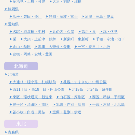
多治見・土岐・可児
大垣・羽島・瑞穂
静岡県
浜松・磐田・掛川
静岡・藤枝・富士
沼津・三島・伊豆
愛知県
名駅・納屋橋・中村
丸の内・久屋
高岳・泉
錦・伏見
栄
大須・上前津・鶴舞
新栄町・東新町
千種・今池・池下
金山・熱田
黒川・大曽根・矢田
一宮・春日井・小牧
豊橋・岡崎・安城・豊田
北海道
北海道
大通り・狸小路・札幌駅前
札幌・すすきの・中島公園
西11丁目・西18丁目・円山公園
北18条・北24条・麻生町
東区・環状通東・新道東
白石区・厚別区
西区・琴似・手稲区
豊平区・清田区・南区
旭川・芦別・深川
千歳・恵庭・北広島
苫小牧・白老・勇払
室蘭・登別・伊達
東北
青森県