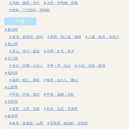
高崎・藤岡・安中
太田・伊勢崎・前橋
館林・千代田町・明和町
中部
新潟県
新潟・新発田・胎内
長岡・燕三条・柏崎
上越・妙高・糸魚川
富山県
富山・滑川・砺波
高岡・氷見・射水
石川県
金沢・内灘・かほく
野々市・白山
小松・加賀・能美
福井県
福井・鯖江・越前
坂井・あわら・勝山
山梨県
甲府・中央・笛吹
甲斐・韮崎・北杜
長野県
長野・上田・須坂
松本・塩尻・安曇野
岐阜県
岐阜・各務原・山県
羽島郡・岐南町・笠松町