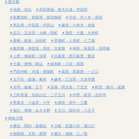
東京都
池袋・目白
高田馬場・新大久保・早稲田
歌舞伎町・西新宿・新宿御苑
渋谷・代々木・原宿
恵比寿・中目黒・代官山
麻布・六本木・赤坂
品川・五反田・大崎・田町
蒲田・大森・大井町
新橋・銀座・浜松町
茅場町・人形町・八丁堀
飯田橋・神楽坂・四谷・水道橋
神田・秋葉原・浅草橋
上野・御徒町・浅草
日暮里・西日暮里・鶯谷
大塚・巣鴨・駒込
錦糸町・小岩・両国
門前仲町・木場・東陽町
葛西・西葛西・一之江
北千住・綾瀬・亀有
練馬・江古田・大泉学園
赤羽・板橋・王子
笹塚・明大前・下北沢
町田・鶴川・成瀬
三軒茶屋・自由が丘・二子玉川
中野・荻窪・吉祥寺
西東京・小金井・小平
調布・府中・三鷹
福生・青梅・あきる野
立川・国分寺・八王子
神奈川県
横浜・関内・新横浜
川崎・武蔵小杉・溝の口
相模原・大和・座間
藤沢・湘南・江ノ島