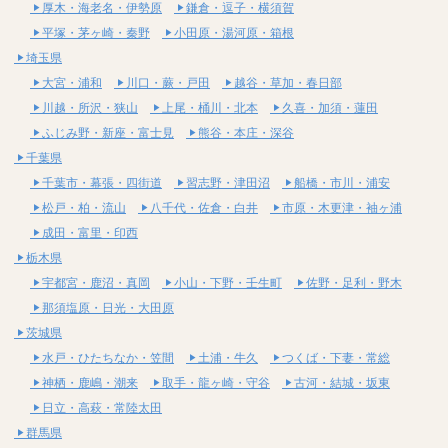
厚木・海老名・伊勢原
鎌倉・逗子・横須賀
平塚・茅ヶ崎・秦野
小田原・湯河原・箱根
埼玉県
大宮・浦和
川口・蕨・戸田
越谷・草加・春日部
川越・所沢・狭山
上尾・桶川・北本
久喜・加須・蓮田
ふじみ野・新座・富士見
熊谷・本庄・深谷
千葉県
千葉市・幕張・四街道
習志野・津田沼
船橋・市川・浦安
松戸・柏・流山
八千代・佐倉・白井
市原・木更津・袖ヶ浦
成田・富里・印西
栃木県
宇都宮・鹿沼・真岡
小山・下野・壬生町
佐野・足利・野木
那須塩原・日光・大田原
茨城県
水戸・ひたちなか・笠間
土浦・牛久
つくば・下妻・常総
神栖・鹿嶋・潮来
取手・龍ヶ崎・守谷
古河・結城・坂東
日立・高萩・常陸太田
群馬県