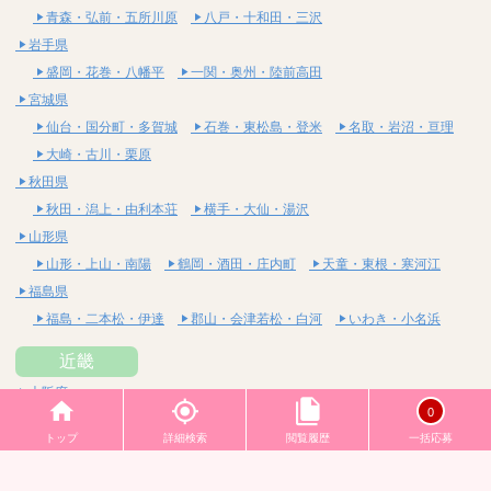
青森・弘前・五所川原
八戸・十和田・三沢
岩手県
盛岡・花巻・八幡平
一関・奥州・陸前高田
宮城県
仙台・国分町・多賀城
石巻・東松島・登米
名取・岩沼・亘理
大崎・古川・栗原
秋田県
秋田・潟上・由利本荘
横手・大仙・湯沢
山形県
山形・上山・南陽
鶴岡・酒田・庄内町
天童・東根・寒河江
福島県
福島・二本松・伊達
郡山・会津若松・白河
いわき・小名浜
近畿
大阪府
0
梅田・北新地・中崎町
天六・天満・南森町
日本橋
トップ
詳細検索
閲覧履歴
一括応募
堺筋本町・本町・阿波座
難波・桜川・道頓堀
長堀橋・心斎橋・南船場
十三・西中島・新大阪