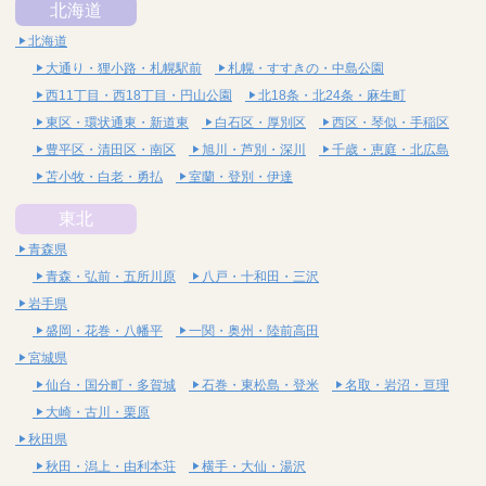
北海道
北海道
大通り・狸小路・札幌駅前
札幌・すすきの・中島公園
西11丁目・西18丁目・円山公園
北18条・北24条・麻生町
東区・環状通東・新道東
白石区・厚別区
西区・琴似・手稲区
豊平区・清田区・南区
旭川・芦別・深川
千歳・恵庭・北広島
苫小牧・白老・勇払
室蘭・登別・伊達
東北
青森県
青森・弘前・五所川原
八戸・十和田・三沢
岩手県
盛岡・花巻・八幡平
一関・奥州・陸前高田
宮城県
仙台・国分町・多賀城
石巻・東松島・登米
名取・岩沼・亘理
大崎・古川・栗原
秋田県
秋田・潟上・由利本荘
横手・大仙・湯沢