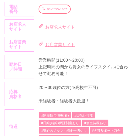
電話
03-6555-4407
番号
お店求人
お店求人サイト
サイト
お店営業
お店営業サイト
サイト
営業時間(11:00〜28:00)
勤務日
上記時間の間から貴女のライフスタイルに合わ
／時間
せて勤務可能！
20〜30歳位の方(※高校生不可)
応募
資格者
未経験者・経験者大歓迎！
#制服貸与(施術着)
#日払い可能
#日給(時給)保証制度あり
#個室待機あり
待遇
#安心のノルマ・罰金一切なし
#各種サポート万全