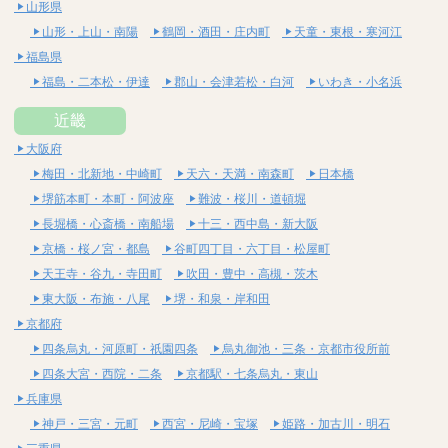
山形県
山形・上山・南陽
鶴岡・酒田・庄内町
天童・東根・寒河江
福島県
福島・二本松・伊達
郡山・会津若松・白河
いわき・小名浜
近畿
大阪府
梅田・北新地・中崎町
天六・天満・南森町
日本橋
堺筋本町・本町・阿波座
難波・桜川・道頓堀
長堀橋・心斎橋・南船場
十三・西中島・新大阪
京橋・桜ノ宮・都島
谷町四丁目・六丁目・松屋町
天王寺・谷九・寺田町
吹田・豊中・高槻・茨木
東大阪・布施・八尾
堺・和泉・岸和田
京都府
四条烏丸・河原町・祇園四条
烏丸御池・三条・京都市役所前
四条大宮・西院・二条
京都駅・七条烏丸・東山
兵庫県
神戸・三宮・元町
西宮・尼崎・宝塚
姫路・加古川・明石