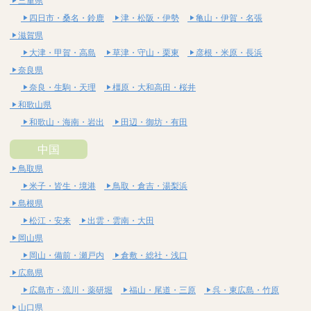
三重県
四日市・桑名・鈴鹿
津・松阪・伊勢
亀山・伊賀・名張
滋賀県
大津・甲賀・高島
草津・守山・栗東
彦根・米原・長浜
奈良県
奈良・生駒・天理
橿原・大和高田・桜井
和歌山県
和歌山・海南・岩出
田辺・御坊・有田
中国
鳥取県
米子・皆生・境港
鳥取・倉吉・湯梨浜
島根県
松江・安来
出雲・雲南・大田
岡山県
岡山・備前・瀬戸内
倉敷・総社・浅口
広島県
広島市・流川・薬研堀
福山・尾道・三原
呉・東広島・竹原
山口県