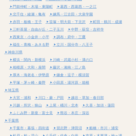
門前仲町・木場・東陽町
葛西・西葛西・一之江
北千住・綾瀬・亀有
練馬・江古田・大泉学園
赤羽・板橋・王子
笹塚・明大前・下北沢
町田・鶴川・成瀬
三軒茶屋・自由が丘・二子玉川
中野・荻窪・吉祥寺
西東京・小金井・小平
調布・府中・三鷹
福生・青梅・あきる野
立川・国分寺・八王子
神奈川県
横浜・関内・新横浜
川崎・武蔵小杉・溝の口
相模原・大和・座間
藤沢・湘南・江ノ島
厚木・海老名・伊勢原
鎌倉・逗子・横須賀
平塚・茅ヶ崎・秦野
小田原・湯河原・箱根
埼玉県
大宮・浦和
川口・蕨・戸田
越谷・草加・春日部
川越・所沢・狭山
上尾・桶川・北本
久喜・加須・蓮田
ふじみ野・新座・富士見
熊谷・本庄・深谷
千葉県
千葉市・幕張・四街道
習志野・津田沼
船橋・市川・浦安
松戸・柏・流山
八千代・佐倉・白井
市原・木更津・袖ヶ浦