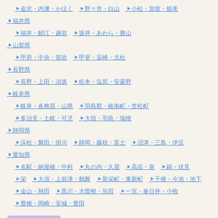
金沢・内灘・かほく
野々市・白山
小松・加賀・能美
福井県
福井・鯖江・越前
坂井・あわら・勝山
山梨県
甲府・中央・笛吹
甲斐・韮崎・北杜
長野県
長野・上田・須坂
松本・塩尻・安曇野
岐阜県
岐阜・各務原・山県
羽島郡・岐南町・笠松町
多治見・土岐・可児
大垣・羽島・瑞穂
静岡県
浜松・磐田・掛川
静岡・藤枝・富士
沼津・三島・伊豆
愛知県
名駅・納屋橋・中村
丸の内・久屋
高岳・泉
錦・伏見
栄
大須・上前津・鶴舞
新栄町・東新町
千種・今池・池下
金山・熱田
黒川・大曽根・矢田
一宮・春日井・小牧
豊橋・岡崎・安城・豊田