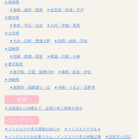
長崎県
長崎・諫早・西海
佐世保・松浦・平戸
熊本県
熊本・宇土・合志
八代・宇城・美里
大分県
大分・臼杵・豊後大野
別府・由布・宇佐
宮崎県
宮崎・西都・国富
都城・日南・小林
鹿児島県
鹿児島・日置・薩摩川内
霧島・姶良・伊佐
沖縄県
那覇市・国際通り・辻
沖縄・うるま・宜野湾
全国
北海道から沖縄まで、全国の求人情報を表示
コンテンツ
メンズエステ求人情報お知らせ
メンズエステＱ＆Ａ
メンズエステお仕事コラム／メンズエステ求人特集記事
店長写メ日記