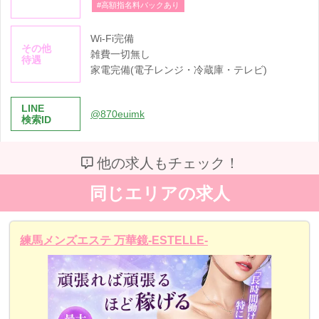
#高額指名料バックあり
Wi-Fi完備
その他
雑費一切無し
待遇
家電完備(電子レンジ・冷蔵庫・テレビ)
LINE
@870euimk
検索ID
他の求人もチェック！
同じエリアの求人
練馬メンズエステ 万華鏡-ESTELLE-