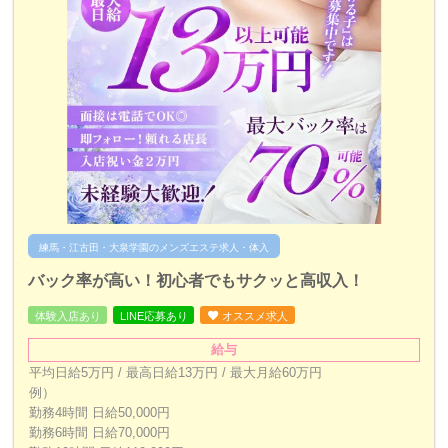
練馬・江古田・大泉学園のメンズエステ求人・体入
バック率が高い！初心者でもサクッと高収入！
体験入店あり
LINE応募あり
オススメ求人
給与
平均日給︎5万円 / 最高日給︎13万円 / 最大月給60万円
例）
勤務4時間 日給50,000円
勤務6時間 日給70,000円