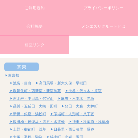
ご利用規約
プライバシーポリシー
会社概要
メンエスリクルートとは
相互リンク
関東
東京都
池袋・目白
高田馬場・新大久保・早稲田
歌舞伎町・西新宿・新宿御苑
渋谷・代々木・原宿
恵比寿・中目黒・代官山
麻布・六本木・赤坂
品川・五反田・大崎・田町
蒲田・大森・大井町
新橋・銀座・浜松町
茅場町・人形町・八丁堀
飯田橋・神楽坂・四谷・水道橋
神田・秋葉原・浅草橋
上野・御徒町・浅草
日暮里・西日暮里・鶯谷
大塚・巣鴨・駒込
錦糸町・小岩・両国