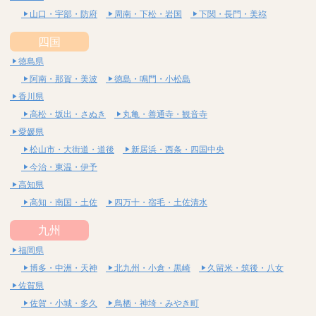
山口・宇部・防府
周南・下松・岩国
下関・長門・美祢
四国
徳島県
阿南・那賀・美波
徳島・鳴門・小松島
香川県
高松・坂出・さぬき
丸亀・善通寺・観音寺
愛媛県
松山市・大街道・道後
新居浜・西条・四国中央
今治・東温・伊予
高知県
高知・南国・土佐
四万十・宿毛・土佐清水
九州
福岡県
博多・中洲・天神
北九州・小倉・黒崎
久留米・筑後・八女
佐賀県
佐賀・小城・多久
鳥栖・神埼・みやき町