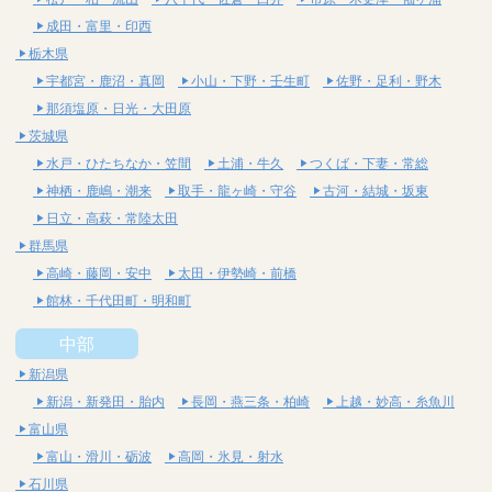
成田・富里・印西
栃木県
宇都宮・鹿沼・真岡
小山・下野・壬生町
佐野・足利・野木
那須塩原・日光・大田原
茨城県
水戸・ひたちなか・笠間
土浦・牛久
つくば・下妻・常総
神栖・鹿嶋・潮来
取手・龍ヶ崎・守谷
古河・結城・坂東
日立・高萩・常陸太田
群馬県
高崎・藤岡・安中
太田・伊勢崎・前橋
館林・千代田町・明和町
中部
新潟県
新潟・新発田・胎内
長岡・燕三条・柏崎
上越・妙高・糸魚川
富山県
富山・滑川・砺波
高岡・氷見・射水
石川県