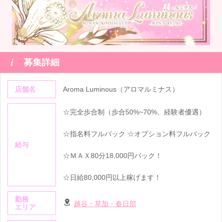

募集詳細
店舗名
Aroma Luminous（アロマルミナス）
☆完全歩合制（歩合50%~70%、経験者優遇）
☆指名料フルバック ☆オプション料フルバック
給与
☆ＭＡＸ80分18,000円バック！
☆日給80,000円以上稼げます！
勤務
越谷・草加・春日部
エリア