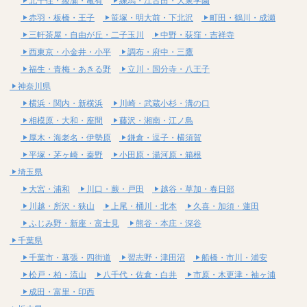
北千住・綾瀬・亀有
練馬・江古田・大泉学園
赤羽・板橋・王子
笹塚・明大前・下北沢
町田・鶴川・成瀬
三軒茶屋・自由が丘・二子玉川
中野・荻窪・吉祥寺
西東京・小金井・小平
調布・府中・三鷹
福生・青梅・あきる野
立川・国分寺・八王子
神奈川県
横浜・関内・新横浜
川崎・武蔵小杉・溝の口
相模原・大和・座間
藤沢・湘南・江ノ島
厚木・海老名・伊勢原
鎌倉・逗子・横須賀
平塚・茅ヶ崎・秦野
小田原・湯河原・箱根
埼玉県
大宮・浦和
川口・蕨・戸田
越谷・草加・春日部
川越・所沢・狭山
上尾・桶川・北本
久喜・加須・蓮田
ふじみ野・新座・富士見
熊谷・本庄・深谷
千葉県
千葉市・幕張・四街道
習志野・津田沼
船橋・市川・浦安
松戸・柏・流山
八千代・佐倉・白井
市原・木更津・袖ヶ浦
成田・富里・印西