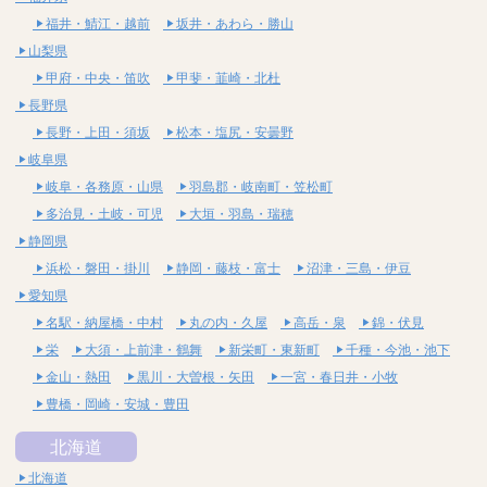
福井・鯖江・越前
坂井・あわら・勝山
山梨県
甲府・中央・笛吹
甲斐・韮崎・北杜
長野県
長野・上田・須坂
松本・塩尻・安曇野
岐阜県
岐阜・各務原・山県
羽島郡・岐南町・笠松町
多治見・土岐・可児
大垣・羽島・瑞穂
静岡県
浜松・磐田・掛川
静岡・藤枝・富士
沼津・三島・伊豆
愛知県
名駅・納屋橋・中村
丸の内・久屋
高岳・泉
錦・伏見
栄
大須・上前津・鶴舞
新栄町・東新町
千種・今池・池下
金山・熱田
黒川・大曽根・矢田
一宮・春日井・小牧
豊橋・岡崎・安城・豊田
北海道
北海道