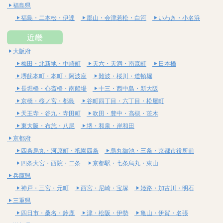
福島県
福島・二本松・伊達
郡山・会津若松・白河
いわき・小名浜
近畿
大阪府
梅田・北新地・中崎町
天六・天満・南森町
日本橋
堺筋本町・本町・阿波座
難波・桜川・道頓堀
長堀橋・心斎橋・南船場
十三・西中島・新大阪
京橋・桜ノ宮・都島
谷町四丁目・六丁目・松屋町
天王寺・谷九・寺田町
吹田・豊中・高槻・茨木
東大阪・布施・八尾
堺・和泉・岸和田
京都府
四条烏丸・河原町・祇園四条
烏丸御池・三条・京都市役所前
四条大宮・西院・二条
京都駅・七条烏丸・東山
兵庫県
神戸・三宮・元町
西宮・尼崎・宝塚
姫路・加古川・明石
三重県
四日市・桑名・鈴鹿
津・松阪・伊勢
亀山・伊賀・名張