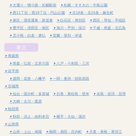
大通り・狸小路・札幌駅前
札幌・すすきの・中島公園
西11丁目・西18丁目・円山公園
北18条・北24条・麻生町
東区・環状通東・新道東
白石区・厚別区
西区・琴似・手稲区
豊平区・清田区・南区
旭川・芦別・深川
千歳・恵庭・北広島
苫小牧・白老・勇払
室蘭・登別・伊達
東北
青森県
青森・弘前・五所川原
八戸・十和田・三沢
岩手県
盛岡・花巻・八幡平
一関・奥州・陸前高田
宮城県
仙台・国分町・多賀城
石巻・東松島・登米
名取・岩沼・亘理
大崎・古川・栗原
秋田県
秋田・潟上・由利本荘
横手・大仙・湯沢
山形県
山形・上山・南陽
鶴岡・酒田・庄内町
天童・東根・寒河江