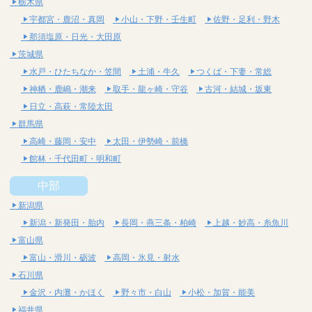
栃木県
宇都宮・鹿沼・真岡
小山・下野・壬生町
佐野・足利・野木
那須塩原・日光・大田原
茨城県
水戸・ひたちなか・笠間
土浦・牛久
つくば・下妻・常総
神栖・鹿嶋・潮来
取手・龍ヶ崎・守谷
古河・結城・坂東
日立・高萩・常陸太田
群馬県
高崎・藤岡・安中
太田・伊勢崎・前橋
館林・千代田町・明和町
中部
新潟県
新潟・新発田・胎内
長岡・燕三条・柏崎
上越・妙高・糸魚川
富山県
富山・滑川・砺波
高岡・氷見・射水
石川県
金沢・内灘・かほく
野々市・白山
小松・加賀・能美
福井県