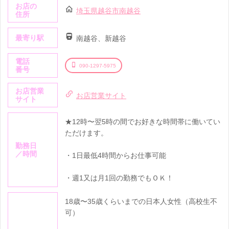
お店の
埼玉県越谷市南越谷
住所
最寄り駅
南越谷、新越谷
電話
090-1297-5975
番号
お店営業
お店営業サイト
サイト
★12時〜翌5時の間でお好きな時間帯に働いてい
ただけます。
勤務日
／時間
・1日最低4時間からお仕事可能
・週1又は月1回の勤務でもＯＫ！
18歳〜35歳くらいまでの日本人女性（高校生不
可）