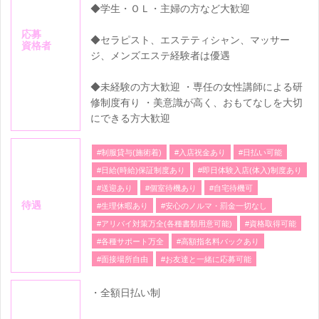
◆学生・ＯＬ・主婦の方など大歓迎
応募
◆セラピスト、エステティシャン、マッサー
資格者
ジ、メンズエステ経験者は優遇
◆未経験の方大歓迎 ・専任の女性講師による研
修制度有り ・美意識が高く、おもてなしを大切
にできる方大歓迎
#制服貸与(施術着)
#入店祝金あり
#日払い可能
#日給(時給)保証制度あり
#即日体験入店(体入)制度あり
#送迎あり
#個室待機あり
#自宅待機可
待遇
#生理休暇あり
#安心のノルマ・罰金一切なし
#アリバイ対策万全(各種書類用意可能)
#資格取得可能
#各種サポート万全
#高額指名料バックあり
#面接場所自由
#お友達と一緒に応募可能
・全額日払い制