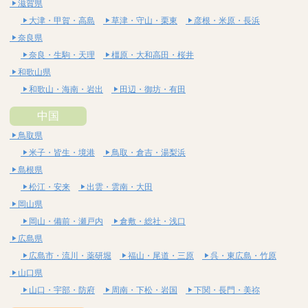
滋賀県
大津・甲賀・高島
草津・守山・栗東
彦根・米原・長浜
奈良県
奈良・生駒・天理
橿原・大和高田・桜井
和歌山県
和歌山・海南・岩出
田辺・御坊・有田
中国
鳥取県
米子・皆生・境港
鳥取・倉吉・湯梨浜
島根県
松江・安来
出雲・雲南・大田
岡山県
岡山・備前・瀬戸内
倉敷・総社・浅口
広島県
広島市・流川・薬研堀
福山・尾道・三原
呉・東広島・竹原
山口県
山口・宇部・防府
周南・下松・岩国
下関・長門・美祢