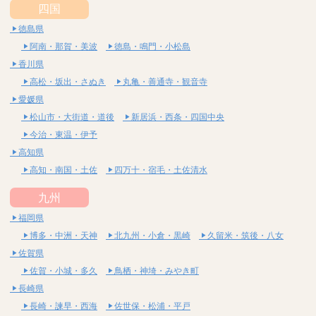
四国
徳島県
阿南・那賀・美波
徳島・鳴門・小松島
香川県
高松・坂出・さぬき
丸亀・善通寺・観音寺
愛媛県
松山市・大街道・道後
新居浜・西条・四国中央
今治・東温・伊予
高知県
高知・南国・土佐
四万十・宿毛・土佐清水
九州
福岡県
博多・中洲・天神
北九州・小倉・黒崎
久留米・筑後・八女
佐賀県
佐賀・小城・多久
鳥栖・神埼・みやき町
長崎県
長崎・諫早・西海
佐世保・松浦・平戸