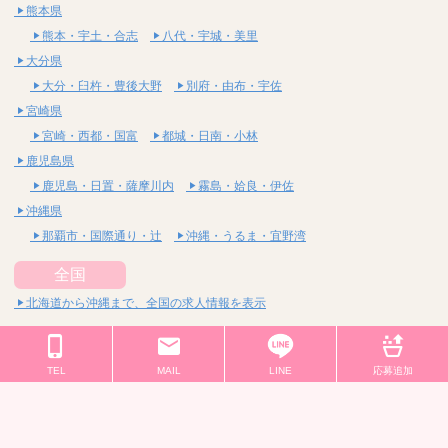
熊本県
熊本・宇土・合志
八代・宇城・美里
大分県
大分・臼杵・豊後大野
別府・由布・宇佐
宮崎県
宮崎・西都・国富
都城・日南・小林
鹿児島県
鹿児島・日置・薩摩川内
霧島・姶良・伊佐
沖縄県
那覇市・国際通り・辻
沖縄・うるま・宜野湾
全国
北海道から沖縄まで、全国の求人情報を表示
コンテンツ
メンズエステ求人情報お知らせ
メンズエステＱ＆Ａ
TEL
MAIL
LINE
応募追加
メンズエステお仕事コラム／メンズエステ求人特集記事
店長写メ日記
先輩の声
お店レビュー