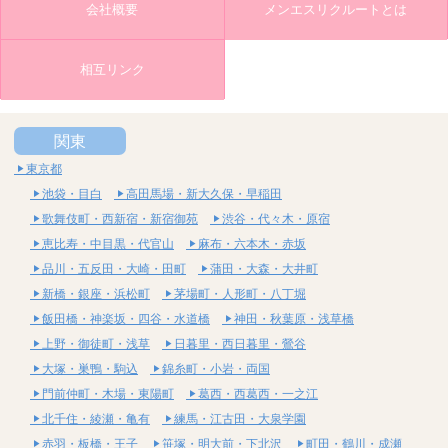
会社概要
メンエスリクルートとは
相互リンク
関東
東京都
池袋・目白
高田馬場・新大久保・早稲田
歌舞伎町・西新宿・新宿御苑
渋谷・代々木・原宿
恵比寿・中目黒・代官山
麻布・六本木・赤坂
品川・五反田・大崎・田町
蒲田・大森・大井町
新橋・銀座・浜松町
茅場町・人形町・八丁堀
飯田橋・神楽坂・四谷・水道橋
神田・秋葉原・浅草橋
上野・御徒町・浅草
日暮里・西日暮里・鶯谷
大塚・巣鴨・駒込
錦糸町・小岩・両国
門前仲町・木場・東陽町
葛西・西葛西・一之江
北千住・綾瀬・亀有
練馬・江古田・大泉学園
赤羽・板橋・王子
笹塚・明大前・下北沢
町田・鶴川・成瀬