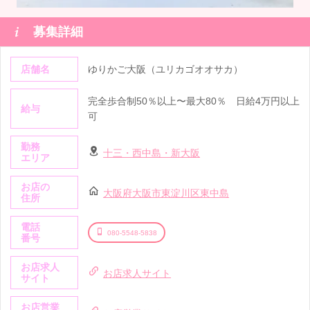

募集詳細
店舗名
ゆりかご大阪（ユリカゴオオサカ）
完全歩合制50％以上〜最大80％ 日給4万円以上
給与
可
勤務
十三・西中島・新大阪
エリア
お店の
大阪府大阪市東淀川区東中島
住所
電話
080-5548-5838
番号
お店求人
お店求人サイト
サイト
お店営業