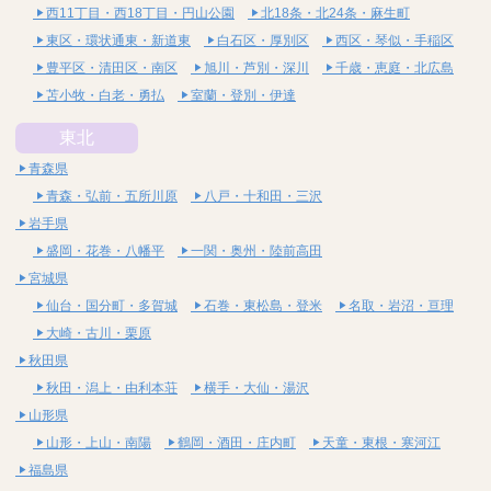
西11丁目・西18丁目・円山公園
北18条・北24条・麻生町
東区・環状通東・新道東
白石区・厚別区
西区・琴似・手稲区
豊平区・清田区・南区
旭川・芦別・深川
千歳・恵庭・北広島
苫小牧・白老・勇払
室蘭・登別・伊達
東北
青森県
青森・弘前・五所川原
八戸・十和田・三沢
岩手県
盛岡・花巻・八幡平
一関・奥州・陸前高田
宮城県
仙台・国分町・多賀城
石巻・東松島・登米
名取・岩沼・亘理
大崎・古川・栗原
秋田県
秋田・潟上・由利本荘
横手・大仙・湯沢
山形県
山形・上山・南陽
鶴岡・酒田・庄内町
天童・東根・寒河江
福島県