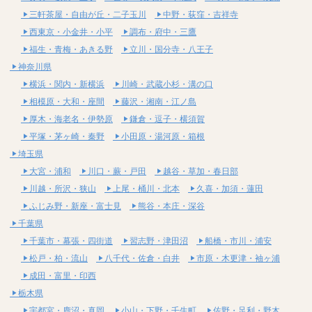
三軒茶屋・自由が丘・二子玉川
中野・荻窪・吉祥寺
西東京・小金井・小平
調布・府中・三鷹
福生・青梅・あきる野
立川・国分寺・八王子
神奈川県
横浜・関内・新横浜
川崎・武蔵小杉・溝の口
相模原・大和・座間
藤沢・湘南・江ノ島
厚木・海老名・伊勢原
鎌倉・逗子・横須賀
平塚・茅ヶ崎・秦野
小田原・湯河原・箱根
埼玉県
大宮・浦和
川口・蕨・戸田
越谷・草加・春日部
川越・所沢・狭山
上尾・桶川・北本
久喜・加須・蓮田
ふじみ野・新座・富士見
熊谷・本庄・深谷
千葉県
千葉市・幕張・四街道
習志野・津田沼
船橋・市川・浦安
松戸・柏・流山
八千代・佐倉・白井
市原・木更津・袖ヶ浦
成田・富里・印西
栃木県
宇都宮・鹿沼・真岡
小山・下野・壬生町
佐野・足利・野木