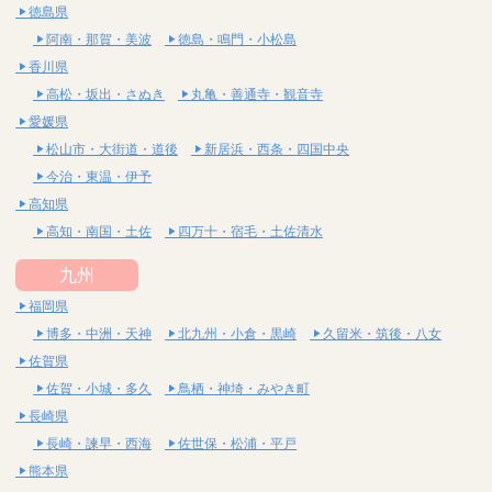
徳島県
阿南・那賀・美波
徳島・鳴門・小松島
香川県
高松・坂出・さぬき
丸亀・善通寺・観音寺
愛媛県
松山市・大街道・道後
新居浜・西条・四国中央
今治・東温・伊予
高知県
高知・南国・土佐
四万十・宿毛・土佐清水
九州
福岡県
博多・中洲・天神
北九州・小倉・黒崎
久留米・筑後・八女
佐賀県
佐賀・小城・多久
鳥栖・神埼・みやき町
長崎県
長崎・諫早・西海
佐世保・松浦・平戸
熊本県