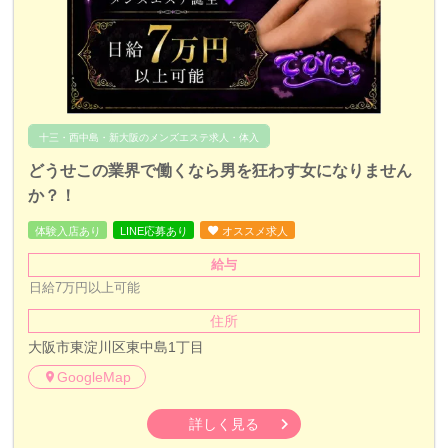
十三・西中島・新大阪のメンズエステ求人・体入
どうせこの業界で働くなら男を狂わす女になりません
か？！
体験入店あり
LINE応募あり
オススメ求人
給与
日給7万円以上可能
住所
大阪市東淀川区東中島1丁目
GoogleMap
詳しく見る