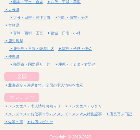
熊本・宇土・合志
八代・宇城・美里
大分県
大分・臼杵・豊後大野
別府・由布・宇佐
宮崎県
宮崎・西都・国富
都城・日南・小林
鹿児島県
鹿児島・日置・薩摩川内
霧島・姶良・伊佐
沖縄県
那覇市・国際通り・辻
沖縄・うるま・宜野湾
全国
北海道から沖縄まで、全国の求人情報を表示
コンテンツ
メンズエステ求人情報お知らせ
メンズエステＱ＆Ａ
メンズエステお仕事コラム／メンズエステ求人特集記事
店長写メ日記
先輩の声
お店レビュー
Copyright © 2019-2026