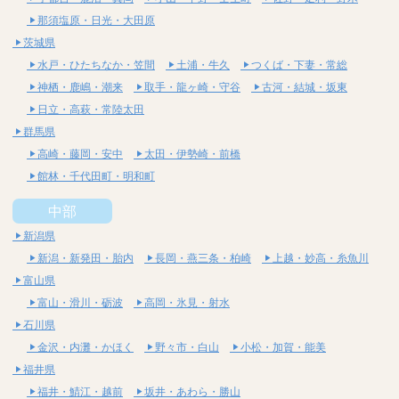
那須塩原・日光・大田原
茨城県
水戸・ひたちなか・笠間
土浦・牛久
つくば・下妻・常総
神栖・鹿嶋・潮来
取手・龍ヶ崎・守谷
古河・結城・坂東
日立・高萩・常陸太田
群馬県
高崎・藤岡・安中
太田・伊勢崎・前橋
館林・千代田町・明和町
中部
新潟県
新潟・新発田・胎内
長岡・燕三条・柏崎
上越・妙高・糸魚川
富山県
富山・滑川・砺波
高岡・氷見・射水
石川県
金沢・内灘・かほく
野々市・白山
小松・加賀・能美
福井県
福井・鯖江・越前
坂井・あわら・勝山