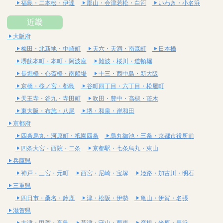
福島・二本松・伊達
郡山・会津若松・白河
いわき・小名浜
近畿
大阪府
梅田・北新地・中崎町
天六・天満・南森町
日本橋
堺筋本町・本町・阿波座
難波・桜川・道頓堀
長堀橋・心斎橋・南船場
十三・西中島・新大阪
京橋・桜ノ宮・都島
谷町四丁目・六丁目・松屋町
天王寺・谷九・寺田町
吹田・豊中・高槻・茨木
東大阪・布施・八尾
堺・和泉・岸和田
京都府
四条烏丸・河原町・祇園四条
烏丸御池・三条・京都市役所前
四条大宮・西院・二条
京都駅・七条烏丸・東山
兵庫県
神戸・三宮・元町
西宮・尼崎・宝塚
姫路・加古川・明石
三重県
四日市・桑名・鈴鹿
津・松阪・伊勢
亀山・伊賀・名張
滋賀県
大津・甲賀・高島
草津・守山・栗東
彦根・米原・長浜