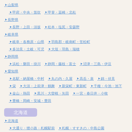
山梨県
甲府・中央・笛吹
甲斐・韮崎・北杜
長野県
長野・上田・須坂
松本・塩尻・安曇野
岐阜県
岐阜・各務原・山県
羽島郡・岐南町・笠松町
多治見・土岐・可児
大垣・羽島・瑞穂
静岡県
浜松・磐田・掛川
静岡・藤枝・富士
沼津・三島・伊豆
愛知県
名駅・納屋橋・中村
丸の内・久屋
高岳・泉
錦・伏見
栄
大須・上前津・鶴舞
新栄町・東新町
千種・今池・池下
金山・熱田
黒川・大曽根・矢田
一宮・春日井・小牧
豊橋・岡崎・安城・豊田
北海道
北海道
大通り・狸小路・札幌駅前
札幌・すすきの・中島公園