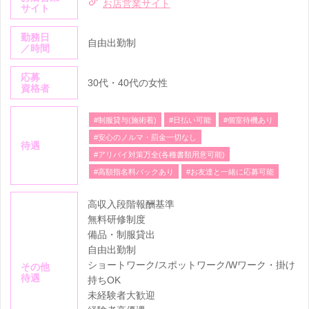
お店営業サイト
サイト
勤務日
自由出勤制
／時間
応募
30代・40代の女性
資格者
#制服貸与(施術着)
#日払い可能
#個室待機あり
#安心のノルマ・罰金一切なし
待遇
#アリバイ対策万全(各種書類用意可能)
#高額指名料バックあり
#お友達と一緒に応募可能
高収入段階報酬基準
無料研修制度
備品・制服貸出
自由出勤制
ショートワーク/スポットワーク/Wワーク・掛け
その他
待遇
持ちOK
未経験者大歓迎