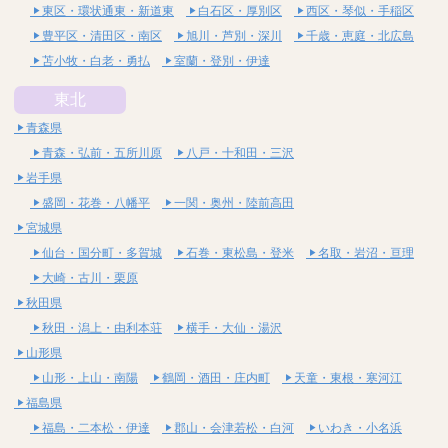
東区・環状通東・新道東
白石区・厚別区
西区・琴似・手稲区
豊平区・清田区・南区
旭川・芦別・深川
千歳・恵庭・北広島
苫小牧・白老・勇払
室蘭・登別・伊達
東北
青森県
青森・弘前・五所川原
八戸・十和田・三沢
岩手県
盛岡・花巻・八幡平
一関・奥州・陸前高田
宮城県
仙台・国分町・多賀城
石巻・東松島・登米
名取・岩沼・亘理
大崎・古川・栗原
秋田県
秋田・潟上・由利本荘
横手・大仙・湯沢
山形県
山形・上山・南陽
鶴岡・酒田・庄内町
天童・東根・寒河江
福島県
福島・二本松・伊達
郡山・会津若松・白河
いわき・小名浜