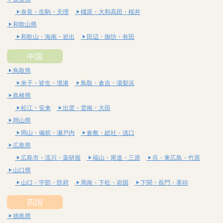
奈良・生駒・天理
橿原・大和高田・桜井
和歌山県
和歌山・海南・岩出
田辺・御坊・有田
中国
鳥取県
米子・皆生・境港
鳥取・倉吉・湯梨浜
島根県
松江・安来
出雲・雲南・大田
岡山県
岡山・備前・瀬戸内
倉敷・総社・浅口
広島県
広島市・流川・薬研堀
福山・尾道・三原
呉・東広島・竹原
山口県
山口・宇部・防府
周南・下松・岩国
下関・長門・美祢
四国
徳島県