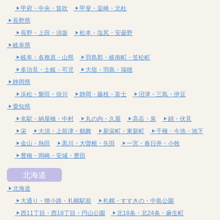
甲府・中央・笛吹
甲斐・韮崎・北杜
長野県
長野・上田・須坂
松本・塩尻・安曇野
岐阜県
岐阜・各務原・山県
羽島郡・岐南町・笠松町
多治見・土岐・可児
大垣・羽島・瑞穂
静岡県
浜松・磐田・掛川
静岡・藤枝・富士
沼津・三島・伊豆
愛知県
名駅・納屋橋・中村
丸の内・久屋
高岳・泉
錦・伏見
栄
大須・上前津・鶴舞
新栄町・東新町
千種・今池・池下
金山・熱田
黒川・大曽根・矢田
一宮・春日井・小牧
豊橋・岡崎・安城・豊田
北海道
北海道
大通り・狸小路・札幌駅前
札幌・すすきの・中島公園
西11丁目・西18丁目・円山公園
北18条・北24条・麻生町