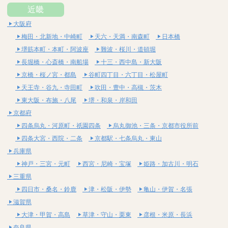
近畿
大阪府
梅田・北新地・中崎町
天六・天満・南森町
日本橋
堺筋本町・本町・阿波座
難波・桜川・道頓堀
長堀橋・心斎橋・南船場
十三・西中島・新大阪
京橋・桜ノ宮・都島
谷町四丁目・六丁目・松屋町
天王寺・谷九・寺田町
吹田・豊中・高槻・茨木
東大阪・布施・八尾
堺・和泉・岸和田
京都府
四条烏丸・河原町・祇園四条
烏丸御池・三条・京都市役所前
四条大宮・西院・二条
京都駅・七条烏丸・東山
兵庫県
神戸・三宮・元町
西宮・尼崎・宝塚
姫路・加古川・明石
三重県
四日市・桑名・鈴鹿
津・松阪・伊勢
亀山・伊賀・名張
滋賀県
大津・甲賀・高島
草津・守山・栗東
彦根・米原・長浜
奈良県