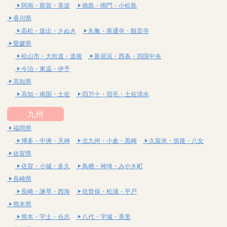
阿南・那賀・美波
徳島・鳴門・小松島
香川県
高松・坂出・さぬき
丸亀・善通寺・観音寺
愛媛県
松山市・大街道・道後
新居浜・西条・四国中央
今治・東温・伊予
高知県
高知・南国・土佐
四万十・宿毛・土佐清水
九州
福岡県
博多・中洲・天神
北九州・小倉・黒崎
久留米・筑後・八女
佐賀県
佐賀・小城・多久
鳥栖・神埼・みやき町
長崎県
長崎・諫早・西海
佐世保・松浦・平戸
熊本県
熊本・宇土・合志
八代・宇城・美里