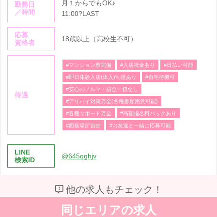
月１からでもOK♪
勤務日
／時間
11:00?LAST
応募
18歳以上（高校生不可）
資格者
#マンション寮完備
#入店祝金あり
#日払い可能
#即日体験入店(体入)制度あり
#自宅待機可
#安心のノルマ・罰金一切なし
待遇
#アリバイ対策万全(各種書類用意可能)
#各種サポート万全
#高額指名料バックあり
#面接場所自由
#お友達と一緒に応募可能
LINE
@645qghjv
検索ID
他の求人もチェック！
同じエリアの求人