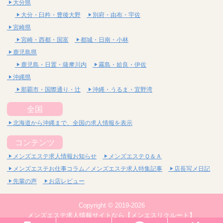
大分県
大分・臼杵・豊後大野
別府・由布・宇佐
宮崎県
宮崎・西都・国富
都城・日南・小林
鹿児島県
鹿児島・日置・薩摩川内
霧島・姶良・伊佐
沖縄県
那覇市・国際通り・辻
沖縄・うるま・宜野湾
全国
北海道から沖縄まで、全国の求人情報を表示
コンテンツ
メンズエステ求人情報お知らせ
メンズエステＱ＆Ａ
メンズエステお仕事コラム／メンズエステ求人特集記事
店長写メ日記
先輩の声
お店レビュー
Copyright © 2019-2026
メンズエステ求人情報サイトなら【メンエスリクルート】