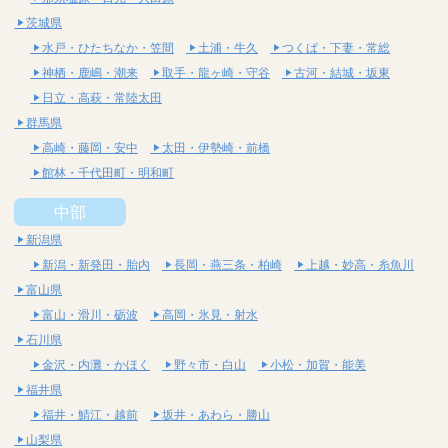
茨城県
水戸・ひたちなか・笠間
土浦・牛久
つくば・下妻・常総
神栖・鹿嶋・潮来
取手・龍ヶ崎・守谷
古河・結城・坂東
日立・高萩・常陸太田
群馬県
高崎・藤岡・安中
太田・伊勢崎・前橋
館林・千代田町・明和町
中部
新潟県
新潟・新発田・胎内
長岡・燕三条・柏崎
上越・妙高・糸魚川
富山県
富山・滑川・砺波
高岡・氷見・射水
石川県
金沢・内灘・かほく
野々市・白山
小松・加賀・能美
福井県
福井・鯖江・越前
坂井・あわら・勝山
山梨県