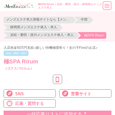
極SPA Rirum｜浜松・磐田・掛川・静岡県のメンズ
エステ求人
メンズエステ求人情報サイトなら【メンエスリクルート】
中部
静岡県メンズエステ体入・求人
浜松・磐田・掛川メンズエステ体入・求人
極SPA Rirum
入店祝金50万円支給♪嬉しい待機補償有り！女の子Firstのお店♪
浜松・磐田・掛川
極SPA Rirum
（ゴクスパロルム）
SNS
営業サイト
応募・質問する
一括応募リストに追加する