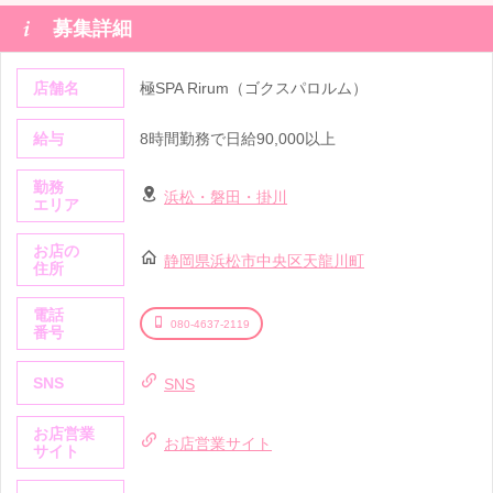

募集詳細
店舗名
極SPA Rirum（ゴクスパロルム）
給与
8時間勤務で日給90,000以上
勤務
浜松・磐田・掛川
エリア
お店の
静岡県浜松市中央区天龍川町
住所
電話
080-4637-2119
番号
SNS
SNS
お店営業
お店営業サイト
サイト