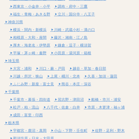
西東京・小金井・小平
調布・府中・三鷹
福生・青梅・あきる野
立川・国分寺・八王子
神奈川県
横浜・関内・新横浜
川崎・武蔵小杉・溝の口
相模原・大和・座間
藤沢・湘南・江ノ島
厚木・海老名・伊勢原
鎌倉・逗子・横須賀
平塚・茅ヶ崎・秦野
小田原・湯河原・箱根
埼玉県
大宮・浦和
川口・蕨・戸田
越谷・草加・春日部
川越・所沢・狭山
上尾・桶川・北本
久喜・加須・蓮田
ふじみ野・新座・富士見
熊谷・本庄・深谷
千葉県
千葉市・幕張・四街道
習志野・津田沼
船橋・市川・浦安
松戸・柏・流山
八千代・佐倉・白井
市原・木更津・袖ヶ浦
成田・富里・印西
栃木県
宇都宮・鹿沼・真岡
小山・下野・壬生町
佐野・足利・野木
那須塩原・日光・大田原