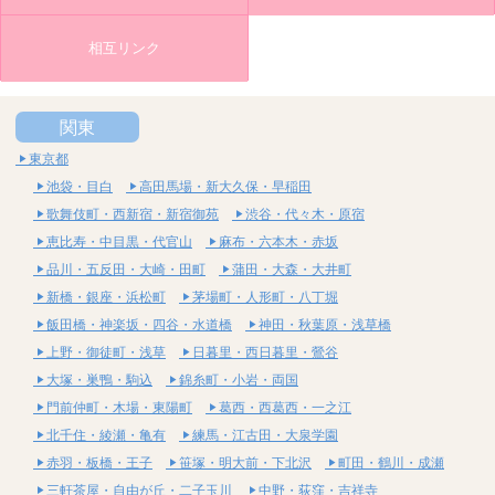
相互リンク
関東
東京都
池袋・目白
高田馬場・新大久保・早稲田
歌舞伎町・西新宿・新宿御苑
渋谷・代々木・原宿
恵比寿・中目黒・代官山
麻布・六本木・赤坂
品川・五反田・大崎・田町
蒲田・大森・大井町
新橋・銀座・浜松町
茅場町・人形町・八丁堀
飯田橋・神楽坂・四谷・水道橋
神田・秋葉原・浅草橋
上野・御徒町・浅草
日暮里・西日暮里・鶯谷
大塚・巣鴨・駒込
錦糸町・小岩・両国
門前仲町・木場・東陽町
葛西・西葛西・一之江
北千住・綾瀬・亀有
練馬・江古田・大泉学園
赤羽・板橋・王子
笹塚・明大前・下北沢
町田・鶴川・成瀬
三軒茶屋・自由が丘・二子玉川
中野・荻窪・吉祥寺