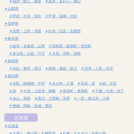
福井・鯖江・越前
坂井・あわら・勝山
山梨県
甲府・中央・笛吹
甲斐・韮崎・北杜
長野県
長野・上田・須坂
松本・塩尻・安曇野
岐阜県
岐阜・各務原・山県
羽島郡・岐南町・笠松町
多治見・土岐・可児
大垣・羽島・瑞穂
静岡県
浜松・磐田・掛川
静岡・藤枝・富士
沼津・三島・伊豆
愛知県
名駅・納屋橋・中村
丸の内・久屋
高岳・泉
錦・伏見
栄
大須・上前津・鶴舞
新栄町・東新町
千種・今池・池下
金山・熱田
黒川・大曽根・矢田
一宮・春日井・小牧
豊橋・岡崎・安城・豊田
北海道
北海道
大通り・狸小路・札幌駅前
札幌・すすきの・中島公園