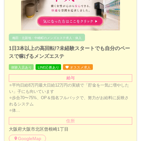
梅田・北新地・中崎町のメンズエステ求人・体入
1日3本以上の高回転!?未経験スタートでも自分のペー
スで稼げるメンズエステ
体験入店あり
LINE応募あり
オススメ求人
給与
⭐️平均日給8万円最大日給12万円の実績で「貯金を一気に増やした
い」子にも向いています
⭐️歩合70〜75%、OP＆指名フルバックで、努力がお給料に反映さ
れるシステム
⭐️体…
住所
大阪府大阪市北区曾根崎1丁目
GoogleMap