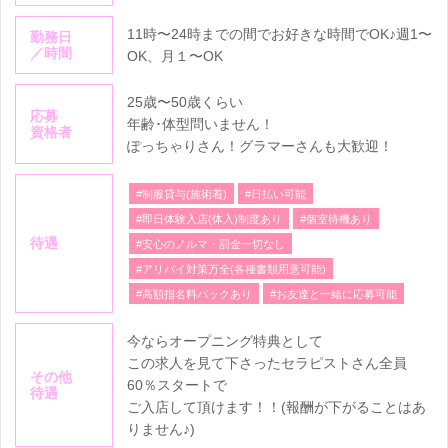
11時〜24時までの間でお好きな時間でOK♪週1〜
勤務日
／時間
OK、月１〜OK
25歳〜50歳くらい
応募
年齢･体型問いません！
資格者
ぽっちゃりさん！グラマーさんも大歓迎！
#制服貸与(施術着)
#日払い可能
#即日体験入店(体入)制度あり
#個室待機あり
待遇
#安心のノルマ・罰金一切なし
#アリバイ対策万全(各種書類用意可能)
#高額指名料バックあり
#お友達と一緒に応募可能
今ならオープニング特典として
この求人を見て下さったセラピストさん全員
その他
60％スタートで
待遇
ご入店して頂けます！！(報酬が下がることはあ
りません♪)