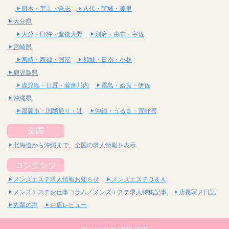
熊本・宇土・合志
八代・宇城・美里
大分県
大分・臼杵・豊後大野
別府・由布・宇佐
宮崎県
宮崎・西都・国富
都城・日南・小林
鹿児島県
鹿児島・日置・薩摩川内
霧島・姶良・伊佐
沖縄県
那覇市・国際通り・辻
沖縄・うるま・宜野湾
全国
北海道から沖縄まで、全国の求人情報を表示
コンテンツ
メンズエステ求人情報お知らせ
メンズエステＱ＆Ａ
メンズエステお仕事コラム／メンズエステ求人特集記事
店長写メ日記
先輩の声
お店レビュー