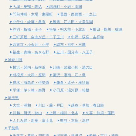
大塚・巣鴨・駒込
錦糸町・小岩・両国
門前仲町・木場・東陽町
葛西・西葛西・一之江
北千住・綾瀬・亀有
練馬・江古田・大泉学園
赤羽・板橋・王子
笹塚・明大前・下北沢
町田・鶴川・成瀬
三軒茶屋・自由が丘・二子玉川
中野・荻窪・吉祥寺
西東京・小金井・小平
調布・府中・三鷹
福生・青梅・あきる野
立川・国分寺・八王子
神奈川県
横浜・関内・新横浜
川崎・武蔵小杉・溝の口
相模原・大和・座間
藤沢・湘南・江ノ島
厚木・海老名・伊勢原
鎌倉・逗子・横須賀
平塚・茅ヶ崎・秦野
小田原・湯河原・箱根
埼玉県
大宮・浦和
川口・蕨・戸田
越谷・草加・春日部
川越・所沢・狭山
上尾・桶川・北本
久喜・加須・蓮田
ふじみ野・新座・富士見
熊谷・本庄・深谷
千葉県
千葉市・幕張・四街道
習志野・津田沼
船橋・市川・浦安