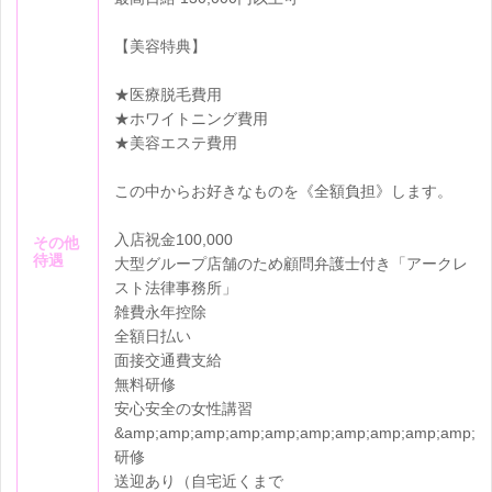
【美容特典】
★医療脱毛費用
★ホワイトニング費用
★美容エステ費用
この中からお好きなものを《全額負担》します。
入店祝金100,000
その他
待遇
大型グループ店舗のため顧問弁護士付き「アークレ
スト法律事務所」
雑費永年控除
全額日払い
面接交通費支給
無料研修
安心安全の女性講習
&amp;amp;amp;amp;amp;amp;amp;amp;amp;amp;
研修
送迎あり（自宅近くまで