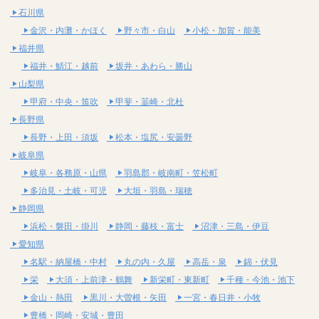
石川県
金沢・内灘・かほく
野々市・白山
小松・加賀・能美
福井県
福井・鯖江・越前
坂井・あわら・勝山
山梨県
甲府・中央・笛吹
甲斐・韮崎・北杜
長野県
長野・上田・須坂
松本・塩尻・安曇野
岐阜県
岐阜・各務原・山県
羽島郡・岐南町・笠松町
多治見・土岐・可児
大垣・羽島・瑞穂
静岡県
浜松・磐田・掛川
静岡・藤枝・富士
沼津・三島・伊豆
愛知県
名駅・納屋橋・中村
丸の内・久屋
高岳・泉
錦・伏見
栄
大須・上前津・鶴舞
新栄町・東新町
千種・今池・池下
金山・熱田
黒川・大曽根・矢田
一宮・春日井・小牧
豊橋・岡崎・安城・豊田