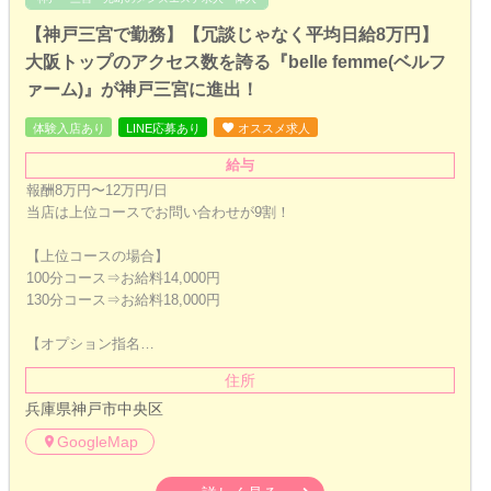
【神戸三宮で勤務】【冗談じゃなく平均日給8万円】
大阪トップのアクセス数を誇る『belle femme(ベルフ
ァーム)』が神戸三宮に進出！
体験入店あり
LINE応募あり
オススメ求人
給与
報酬8万円〜12万円/日
当店は上位コースでお問い合わせが9割！
【上位コースの場合】
100分コース⇒お給料14,000円
130分コース⇒お給料18,000円
【オプション指名…
住所
兵庫県神戸市中央区
GoogleMap