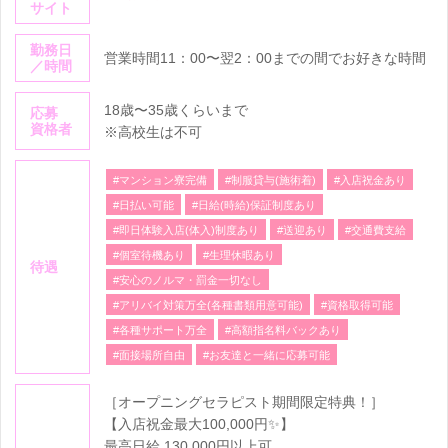
サイト
勤務日
営業時間11：00〜翌2：00までの間でお好きな時間
／時間
18歳〜35歳くらいまで
応募
資格者
※高校生は不可
#マンション寮完備
#制服貸与(施術着)
#入店祝金あり
#日払い可能
#日給(時給)保証制度あり
#即日体験入店(体入)制度あり
#送迎あり
#交通費支給
#個室待機あり
#生理休暇あり
待遇
#安心のノルマ・罰金一切なし
#アリバイ対策万全(各種書類用意可能)
#資格取得可能
#各種サポート万全
#高額指名料バックあり
#面接場所自由
#お友達と一緒に応募可能
［オープニングセラピスト期間限定特典！］
【入店祝金最大100,000円✨】
最高日給 130,000円以上可