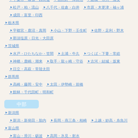
松戸・柏・流山
八千代・佐倉・白井
市原・木更津・袖ヶ浦
成田・富里・印西
栃木県
宇都宮・鹿沼・真岡
小山・下野・壬生町
佐野・足利・野木
那須塩原・日光・大田原
茨城県
水戸・ひたちなか・笠間
土浦・牛久
つくば・下妻・常総
神栖・鹿嶋・潮来
取手・龍ヶ崎・守谷
古河・結城・坂東
日立・高萩・常陸太田
群馬県
高崎・藤岡・安中
太田・伊勢崎・前橋
館林・千代田町・明和町
中部
新潟県
新潟・新発田・胎内
長岡・燕三条・柏崎
上越・妙高・糸魚川
富山県
富山・滑川・砺波
高岡・氷見・射水