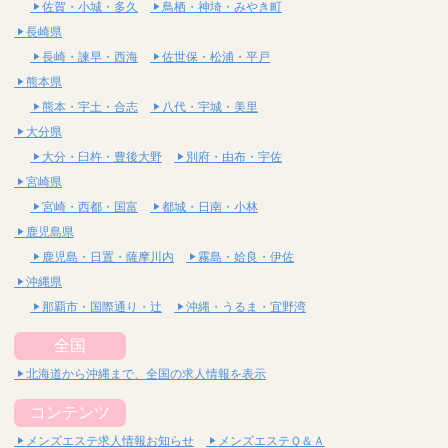
佐賀・小城・多久
鳥栖・神埼・みやき町
長崎県
長崎・諫早・西海
佐世保・松浦・平戸
熊本県
熊本・宇土・合志
八代・宇城・美里
大分県
大分・臼杵・豊後大野
別府・由布・宇佐
宮崎県
宮崎・西都・国富
都城・日南・小林
鹿児島県
鹿児島・日置・薩摩川内
霧島・姶良・伊佐
沖縄県
那覇市・国際通り・辻
沖縄・うるま・宜野湾
全国
北海道から沖縄まで、全国の求人情報を表示
コンテンツ
メンズエステ求人情報お知らせ
メンズエステＱ＆Ａ