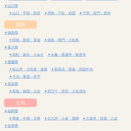
山口県
山口・宇部・防府
周南・下松・岩国
下関・長門・美祢
四国
徳島県
阿南・那賀・美波
徳島・鳴門・小松島
香川県
高松・坂出・さぬき
丸亀・善通寺・観音寺
愛媛県
松山市・大街道・道後
新居浜・西条・四国中央
今治・東温・伊予
高知県
高知・南国・土佐
四万十・宿毛・土佐清水
九州
福岡県
博多・中洲・天神
北九州・小倉・黒崎
久留米・筑後・八女
佐賀県