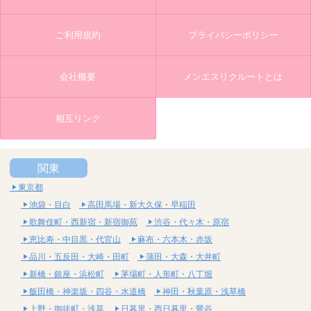
ご利用規約
プライバシーポリシー
会社概要
メンエスリクルートとは
相互リンク
関東
東京都
池袋・目白
高田馬場・新大久保・早稲田
歌舞伎町・西新宿・新宿御苑
渋谷・代々木・原宿
恵比寿・中目黒・代官山
麻布・六本木・赤坂
品川・五反田・大崎・田町
蒲田・大森・大井町
新橋・銀座・浜松町
茅場町・人形町・八丁堀
飯田橋・神楽坂・四谷・水道橋
神田・秋葉原・浅草橋
上野・御徒町・浅草
日暮里・西日暮里・鶯谷