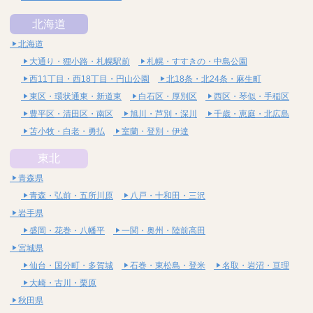
北海道
北海道
大通り・狸小路・札幌駅前
札幌・すすきの・中島公園
西11丁目・西18丁目・円山公園
北18条・北24条・麻生町
東区・環状通東・新道東
白石区・厚別区
西区・琴似・手稲区
豊平区・清田区・南区
旭川・芦別・深川
千歳・恵庭・北広島
苫小牧・白老・勇払
室蘭・登別・伊達
東北
青森県
青森・弘前・五所川原
八戸・十和田・三沢
岩手県
盛岡・花巻・八幡平
一関・奥州・陸前高田
宮城県
仙台・国分町・多賀城
石巻・東松島・登米
名取・岩沼・亘理
大崎・古川・栗原
秋田県