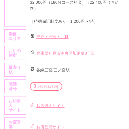
32,000円（180分コース料金）→22,400円（お給
料）
［待機保証制度あり 1,200円〜/時］
勤務
神戸・三宮・元町
エリア
お店の
兵庫県神戸市中央区加納町3丁目
住所
最寄り
各線三宮/三ノ宮駅
駅
電話
070-6622-8008
番号
お店求
人
お店求人サイト
サイト
お店営
業
お店営業サイト