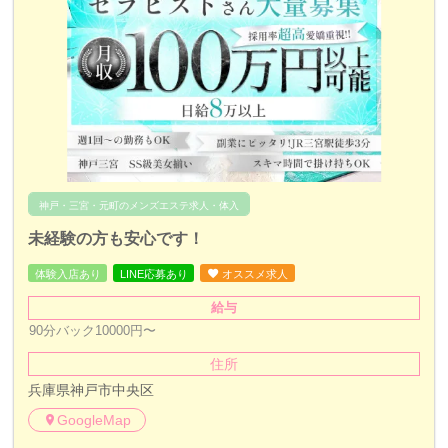
神戸・三宮・元町のメンズエステ求人・体入
未経験の方も安心です！
体験入店あり
LINE応募あり
オススメ求人
給与
90分バック10000円〜
住所
兵庫県神戸市中央区
GoogleMap