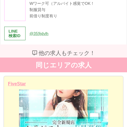
Wワーク可（アルバイト感覚でOK！
制服貸与
前借り制度有り
LINE
@359jdvlh
検索ID
他の求人もチェック！
同じエリアの求人
FiveStar