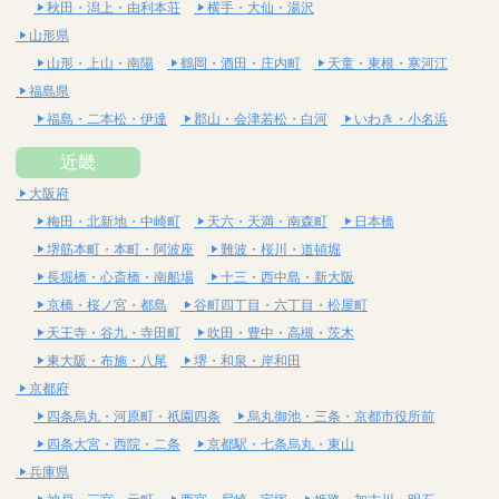
秋田・潟上・由利本荘
横手・大仙・湯沢
山形県
山形・上山・南陽
鶴岡・酒田・庄内町
天童・東根・寒河江
福島県
福島・二本松・伊達
郡山・会津若松・白河
いわき・小名浜
近畿
大阪府
梅田・北新地・中崎町
天六・天満・南森町
日本橋
堺筋本町・本町・阿波座
難波・桜川・道頓堀
長堀橋・心斎橋・南船場
十三・西中島・新大阪
京橋・桜ノ宮・都島
谷町四丁目・六丁目・松屋町
天王寺・谷九・寺田町
吹田・豊中・高槻・茨木
東大阪・布施・八尾
堺・和泉・岸和田
京都府
四条烏丸・河原町・祇園四条
烏丸御池・三条・京都市役所前
四条大宮・西院・二条
京都駅・七条烏丸・東山
兵庫県