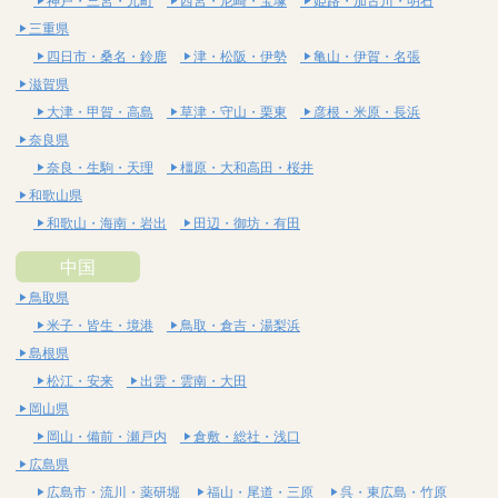
神戸・三宮・元町
西宮・尼崎・宝塚
姫路・加古川・明石
三重県
四日市・桑名・鈴鹿
津・松阪・伊勢
亀山・伊賀・名張
滋賀県
大津・甲賀・高島
草津・守山・栗東
彦根・米原・長浜
奈良県
奈良・生駒・天理
橿原・大和高田・桜井
和歌山県
和歌山・海南・岩出
田辺・御坊・有田
中国
鳥取県
米子・皆生・境港
鳥取・倉吉・湯梨浜
島根県
松江・安来
出雲・雲南・大田
岡山県
岡山・備前・瀬戸内
倉敷・総社・浅口
広島県
広島市・流川・薬研堀
福山・尾道・三原
呉・東広島・竹原