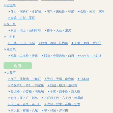
宮城県
仙台・国分町・多賀城
石巻・東松島・登米
名取・岩沼・亘理
大崎・古川・栗原
秋田県
秋田・潟上・由利本荘
横手・大仙・湯沢
山形県
山形・上山・南陽
鶴岡・酒田・庄内町
天童・東根・寒河江
福島県
福島・二本松・伊達
郡山・会津若松・白河
いわき・小名浜
近畿
大阪府
梅田・北新地・中崎町
天六・天満・南森町
日本橋
堺筋本町・本町・阿波座
難波・桜川・道頓堀
長堀橋・心斎橋・南船場
十三・西中島・新大阪
京橋・桜ノ宮・都島
谷町四丁目・六丁目・松屋町
天王寺・谷九・寺田町
吹田・豊中・高槻・茨木
東大阪・布施・八尾
堺・和泉・岸和田