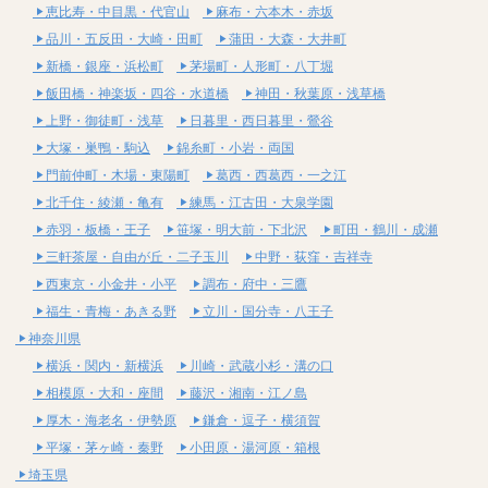
恵比寿・中目黒・代官山
麻布・六本木・赤坂
品川・五反田・大崎・田町
蒲田・大森・大井町
新橋・銀座・浜松町
茅場町・人形町・八丁堀
飯田橋・神楽坂・四谷・水道橋
神田・秋葉原・浅草橋
上野・御徒町・浅草
日暮里・西日暮里・鶯谷
大塚・巣鴨・駒込
錦糸町・小岩・両国
門前仲町・木場・東陽町
葛西・西葛西・一之江
北千住・綾瀬・亀有
練馬・江古田・大泉学園
赤羽・板橋・王子
笹塚・明大前・下北沢
町田・鶴川・成瀬
三軒茶屋・自由が丘・二子玉川
中野・荻窪・吉祥寺
西東京・小金井・小平
調布・府中・三鷹
福生・青梅・あきる野
立川・国分寺・八王子
神奈川県
横浜・関内・新横浜
川崎・武蔵小杉・溝の口
相模原・大和・座間
藤沢・湘南・江ノ島
厚木・海老名・伊勢原
鎌倉・逗子・横須賀
平塚・茅ヶ崎・秦野
小田原・湯河原・箱根
埼玉県