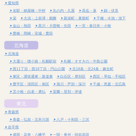
愛知県
名駅・納屋橋・中村
丸の内・久屋
高岳・泉
錦・伏見
栄
大須・上前津・鶴舞
新栄町・東新町
千種・今池・池下
金山・熱田
黒川・大曽根・矢田
一宮・春日井・小牧
豊橋・岡崎・安城・豊田
北海道
北海道
大通り・狸小路・札幌駅前
札幌・すすきの・中島公園
西11丁目・西18丁目・円山公園
北18条・北24条・麻生町
東区・環状通東・新道東
白石区・厚別区
西区・琴似・手稲区
豊平区・清田区・南区
旭川・芦別・深川
千歳・恵庭・北広島
苫小牧・白老・勇払
室蘭・登別・伊達
東北
青森県
青森・弘前・五所川原
八戸・十和田・三沢
岩手県
盛岡・花巻・八幡平
一関・奥州・陸前高田