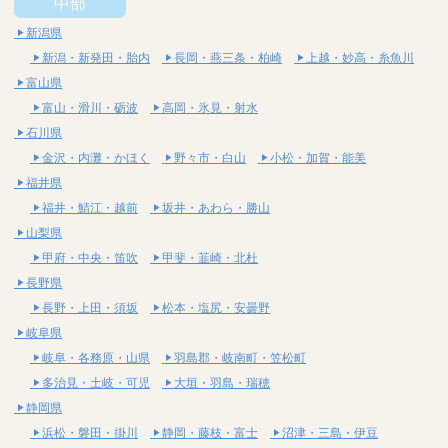
中部
新潟県
新潟・新発田・胎内
長岡・燕三条・柏崎
上越・妙高・糸魚川
富山県
富山・滑川・砺波
高岡・氷見・射水
石川県
金沢・内灘・かほく
野々市・白山
小松・加賀・能美
福井県
福井・鯖江・越前
坂井・あわら・勝山
山梨県
甲府・中央・笛吹
甲斐・韮崎・北杜
長野県
長野・上田・須坂
松本・塩尻・安曇野
岐阜県
岐阜・各務原・山県
羽島郡・岐南町・笠松町
多治見・土岐・可児
大垣・羽島・瑞穂
静岡県
浜松・磐田・掛川
静岡・藤枝・富士
沼津・三島・伊豆