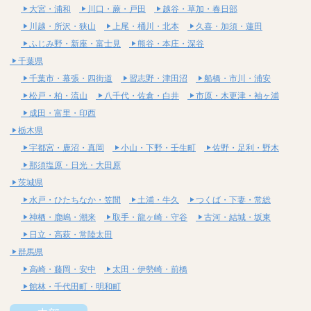
大宮・浦和
川口・蕨・戸田
越谷・草加・春日部
川越・所沢・狭山
上尾・桶川・北本
久喜・加須・蓮田
ふじみ野・新座・富士見
熊谷・本庄・深谷
千葉県
千葉市・幕張・四街道
習志野・津田沼
船橋・市川・浦安
松戸・柏・流山
八千代・佐倉・白井
市原・木更津・袖ヶ浦
成田・富里・印西
栃木県
宇都宮・鹿沼・真岡
小山・下野・壬生町
佐野・足利・野木
那須塩原・日光・大田原
茨城県
水戸・ひたちなか・笠間
土浦・牛久
つくば・下妻・常総
神栖・鹿嶋・潮来
取手・龍ヶ崎・守谷
古河・結城・坂東
日立・高萩・常陸太田
群馬県
高崎・藤岡・安中
太田・伊勢崎・前橋
館林・千代田町・明和町