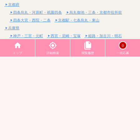
京都府
四条烏丸・河原町・祇園四条
烏丸御池・三条・京都市役所前
四条大宮・西院・二条
京都駅・七条烏丸・東山
兵庫県
神戸・三宮・元町
西宮・尼崎・宝塚
姫路・加古川・明石
三重県
0
四日市・桑名・鈴鹿
津・松阪・伊勢
亀山・伊賀・名張
トップ
詳細検索
閲覧履歴
一括応募
滋賀県
大津・甲賀・高島
草津・守山・栗東
彦根・米原・長浜
奈良県
奈良・生駒・天理
橿原・大和高田・桜井
和歌山県
和歌山・海南・岩出
田辺・御坊・有田
中国
鳥取県
米子・皆生・境港
鳥取・倉吉・湯梨浜
島根県