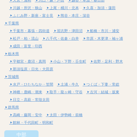
大宮・浦和
川口・蕨・戸田
越谷・草加・春日部
川越・所沢・狭山
上尾・桶川・北本
久喜・加須・蓮田
ふじみ野・新座・富士見
熊谷・本庄・深谷
千葉県
千葉市・幕張・四街道
習志野・津田沼
船橋・市川・浦安
松戸・柏・流山
八千代・佐倉・白井
市原・木更津・袖ヶ浦
成田・富里・印西
栃木県
宇都宮・鹿沼・真岡
小山・下野・壬生町
佐野・足利・野木
那須塩原・日光・大田原
茨城県
水戸・ひたちなか・笠間
土浦・牛久
つくば・下妻・常総
神栖・鹿嶋・潮来
取手・龍ヶ崎・守谷
古河・結城・坂東
日立・高萩・常陸太田
群馬県
高崎・藤岡・安中
太田・伊勢崎・前橋
館林・千代田町・明和町
中部