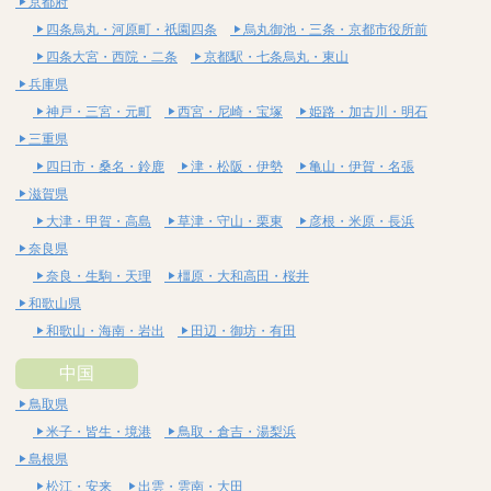
京都府
四条烏丸・河原町・祇園四条
烏丸御池・三条・京都市役所前
四条大宮・西院・二条
京都駅・七条烏丸・東山
兵庫県
神戸・三宮・元町
西宮・尼崎・宝塚
姫路・加古川・明石
三重県
四日市・桑名・鈴鹿
津・松阪・伊勢
亀山・伊賀・名張
滋賀県
大津・甲賀・高島
草津・守山・栗東
彦根・米原・長浜
奈良県
奈良・生駒・天理
橿原・大和高田・桜井
和歌山県
和歌山・海南・岩出
田辺・御坊・有田
中国
鳥取県
米子・皆生・境港
鳥取・倉吉・湯梨浜
島根県
松江・安来
出雲・雲南・大田