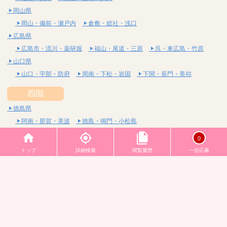
岡山県
岡山・備前・瀬戸内
倉敷・総社・浅口
広島県
広島市・流川・薬研堀
福山・尾道・三原
呉・東広島・竹原
山口県
山口・宇部・防府
周南・下松・岩国
下関・長門・美祢
四国
徳島県
阿南・那賀・美波
徳島・鳴門・小松島
香川県
0
高松・坂出・さぬき
丸亀・善通寺・観音寺
トップ
詳細検索
閲覧履歴
一括応募
愛媛県
松山市・大街道・道後
新居浜・西条・四国中央
今治・東温・伊予
高知県
高知・南国・土佐
四万十・宿毛・土佐清水