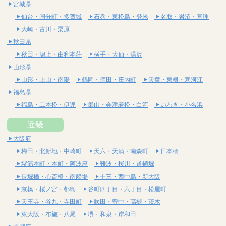
宮城県
仙台・国分町・多賀城
石巻・東松島・登米
名取・岩沼・亘理
大崎・古川・栗原
秋田県
秋田・潟上・由利本荘
横手・大仙・湯沢
山形県
山形・上山・南陽
鶴岡・酒田・庄内町
天童・東根・寒河江
福島県
福島・二本松・伊達
郡山・会津若松・白河
いわき・小名浜
近畿
大阪府
梅田・北新地・中崎町
天六・天満・南森町
日本橋
堺筋本町・本町・阿波座
難波・桜川・道頓堀
長堀橋・心斎橋・南船場
十三・西中島・新大阪
京橋・桜ノ宮・都島
谷町四丁目・六丁目・松屋町
天王寺・谷九・寺田町
吹田・豊中・高槻・茨木
東大阪・布施・八尾
堺・和泉・岸和田