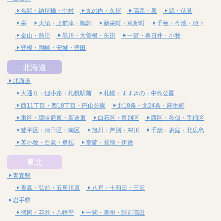
名駅・納屋橋・中村
丸の内・久屋
高岳・泉
錦・伏見
栄
大須・上前津・鶴舞
新栄町・東新町
千種・今池・池下
金山・熱田
黒川・大曽根・矢田
一宮・春日井・小牧
豊橋・岡崎・安城・豊田
北海道
北海道
大通り・狸小路・札幌駅前
札幌・すすきの・中島公園
西11丁目・西18丁目・円山公園
北18条・北24条・麻生町
東区・環状通東・新道東
白石区・厚別区
西区・琴似・手稲区
豊平区・清田区・南区
旭川・芦別・深川
千歳・恵庭・北広島
苫小牧・白老・勇払
室蘭・登別・伊達
東北
青森県
青森・弘前・五所川原
八戸・十和田・三沢
岩手県
盛岡・花巻・八幡平
一関・奥州・陸前高田