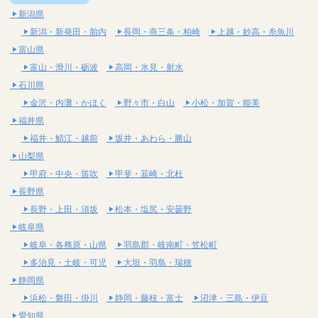
新潟県
新潟・新発田・胎内
長岡・燕三条・柏崎
上越・妙高・糸魚川
富山県
富山・滑川・砺波
高岡・氷見・射水
石川県
金沢・内灘・かほく
野々市・白山
小松・加賀・能美
福井県
福井・鯖江・越前
坂井・あわら・勝山
山梨県
甲府・中央・笛吹
甲斐・韮崎・北杜
長野県
長野・上田・須坂
松本・塩尻・安曇野
岐阜県
岐阜・各務原・山県
羽島郡・岐南町・笠松町
多治見・土岐・可児
大垣・羽島・瑞穂
静岡県
浜松・磐田・掛川
静岡・藤枝・富士
沼津・三島・伊豆
愛知県