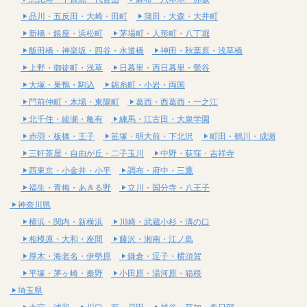
品川・五反田・大崎・田町
蒲田・大森・大井町
新橋・銀座・浜松町
茅場町・人形町・八丁堀
飯田橋・神楽坂・四谷・水道橋
神田・秋葉原・浅草橋
上野・御徒町・浅草
日暮里・西日暮里・鶯谷
大塚・巣鴨・駒込
錦糸町・小岩・両国
門前仲町・木場・東陽町
葛西・西葛西・一之江
北千住・綾瀬・亀有
練馬・江古田・大泉学園
赤羽・板橋・王子
笹塚・明大前・下北沢
町田・鶴川・成瀬
三軒茶屋・自由が丘・二子玉川
中野・荻窪・吉祥寺
西東京・小金井・小平
調布・府中・三鷹
福生・青梅・あきる野
立川・国分寺・八王子
神奈川県
横浜・関内・新横浜
川崎・武蔵小杉・溝の口
相模原・大和・座間
藤沢・湘南・江ノ島
厚木・海老名・伊勢原
鎌倉・逗子・横須賀
平塚・茅ヶ崎・秦野
小田原・湯河原・箱根
埼玉県