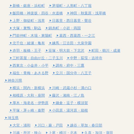
新橋・銀座・浜松町
茅場町・人形町・八丁堀
飯田橋・神楽坂・四谷・水道橋
神田・秋葉原・浅草橋
上野・御徒町・浅草
日暮里・西日暮里・鶯谷
大塚・巣鴨・駒込
錦糸町・小岩・両国
門前仲町・木場・東陽町
葛西・西葛西・一之江
北千住・綾瀬・亀有
練馬・江古田・大泉学園
赤羽・板橋・王子
笹塚・明大前・下北沢
町田・鶴川・成瀬
三軒茶屋・自由が丘・二子玉川
中野・荻窪・吉祥寺
西東京・小金井・小平
調布・府中・三鷹
福生・青梅・あきる野
立川・国分寺・八王子
神奈川県
横浜・関内・新横浜
川崎・武蔵小杉・溝の口
相模原・大和・座間
藤沢・湘南・江ノ島
厚木・海老名・伊勢原
鎌倉・逗子・横須賀
平塚・茅ヶ崎・秦野
小田原・湯河原・箱根
埼玉県
大宮・浦和
川口・蕨・戸田
越谷・草加・春日部
川越・所沢・狭山
上尾・桶川・北本
久喜・加須・蓮田