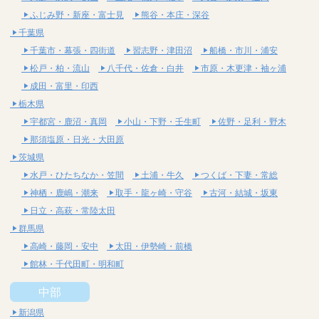
ふじみ野・新座・富士見
熊谷・本庄・深谷
千葉県
千葉市・幕張・四街道
習志野・津田沼
船橋・市川・浦安
松戸・柏・流山
八千代・佐倉・白井
市原・木更津・袖ヶ浦
成田・富里・印西
栃木県
宇都宮・鹿沼・真岡
小山・下野・壬生町
佐野・足利・野木
那須塩原・日光・大田原
茨城県
水戸・ひたちなか・笠間
土浦・牛久
つくば・下妻・常総
神栖・鹿嶋・潮来
取手・龍ヶ崎・守谷
古河・結城・坂東
日立・高萩・常陸太田
群馬県
高崎・藤岡・安中
太田・伊勢崎・前橋
館林・千代田町・明和町
中部
新潟県