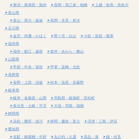
新潟・新発田・胎内
長岡・燕三条・柏崎
上越・妙高・糸魚川
富山県
富山・滑川・砺波
高岡・氷見・射水
石川県
金沢・内灘・かほく
野々市・白山
小松・加賀・能美
福井県
福井・鯖江・越前
坂井・あわら・勝山
山梨県
甲府・中央・笛吹
甲斐・韮崎・北杜
長野県
長野・上田・須坂
松本・塩尻・安曇野
岐阜県
岐阜・各務原・山県
羽島郡・岐南町・笠松町
多治見・土岐・可児
大垣・羽島・瑞穂
静岡県
浜松・磐田・掛川
静岡・藤枝・富士
沼津・三島・伊豆
愛知県
名駅・納屋橋・中村
丸の内・久屋
高岳・泉
錦・伏見