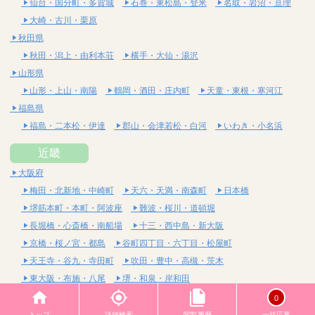
仙台・国分町・多賀城
石巻・東松島・登米
名取・岩沼・亘理
大崎・古川・栗原
秋田県
秋田・潟上・由利本荘
横手・大仙・湯沢
山形県
山形・上山・南陽
鶴岡・酒田・庄内町
天童・東根・寒河江
福島県
福島・二本松・伊達
郡山・会津若松・白河
いわき・小名浜
近畿
大阪府
梅田・北新地・中崎町
天六・天満・南森町
日本橋
堺筋本町・本町・阿波座
難波・桜川・道頓堀
長堀橋・心斎橋・南船場
十三・西中島・新大阪
京橋・桜ノ宮・都島
谷町四丁目・六丁目・松屋町
天王寺・谷九・寺田町
吹田・豊中・高槻・茨木
東大阪・布施・八尾
堺・和泉・岸和田
京都府
0
四条烏丸・河原町・祇園四条
烏丸御池・三条・京都市役所前
トップ
詳細検索
閲覧履歴
一括応募