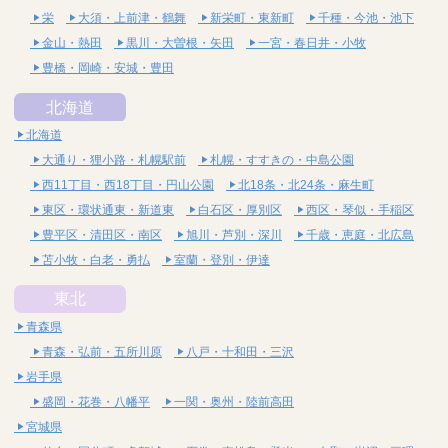
栄
大須・上前津・鶴舞
新栄町・東新町
千種・今池・池下
金山・熱田
黒川・大曽根・矢田
一宮・春日井・小牧
豊橋・岡崎・安城・豊田
北海道
北海道
大通り・狸小路・札幌駅前
札幌・すすきの・中島公園
西11丁目・西18丁目・円山公園
北18条・北24条・麻生町
東区・環状通東・新道東
白石区・厚別区
西区・琴似・手稲区
豊平区・清田区・南区
旭川・芦別・深川
千歳・恵庭・北広島
苫小牧・白老・勇払
室蘭・登別・伊達
東北
青森県
青森・弘前・五所川原
八戸・十和田・三沢
岩手県
盛岡・花巻・八幡平
一関・奥州・陸前高田
宮城県