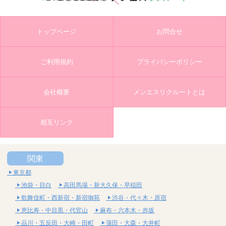
トップページ
お問合せ
ご利用規約
プライバシーポリシー
会社概要
メンエスリクルートとは
相互リンク
関東
東京都
池袋・目白
高田馬場・新大久保・早稲田
歌舞伎町・西新宿・新宿御苑
渋谷・代々木・原宿
恵比寿・中目黒・代官山
麻布・六本木・赤坂
品川・五反田・大崎・田町
蒲田・大森・大井町