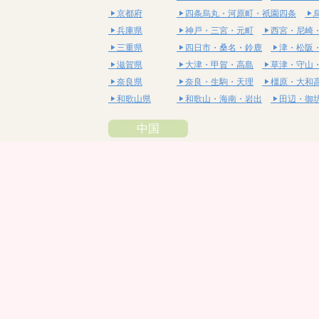
京都府
四条烏丸・河原町・祇園四条
兵庫県
神戸・三宮・元町
西宮・尼崎
三重県
四日市・桑名・鈴鹿
津・松阪
滋賀県
大津・甲賀・高島
草津・守山
奈良県
奈良・生駒・天理
橿原・大和
和歌山県
和歌山・海南・岩出
田辺・御
中国
鳥取県
米子・皆生・境港
鳥取・倉吉
島根県
松江・安来
出雲・雲南・大田
岡山県
岡山・備前・瀬戸内
倉敷・総
広島県
広島市・流川・薬研堀
福山・
山口県
山口・宇部・防府
周南・下松
四国
徳島県
阿南・那賀・美波
徳島・鳴門
香川県
高松・坂出・さぬき
丸亀・善
愛媛県
松山市・大街道・道後
新居浜