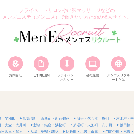
プライベートサロンや出張マッサージなどの
メンズエステ（メンエス）で働きたい方ための求人サイト。
お問合せ
ご利用規約
プライバシー
会社概要
メンエスリクル
ポリシー
ートとは
保・早稲田
歌舞伎町・西新宿・新宿御苑
渋谷・代々木・原宿
恵比寿・中
田・大森・大井町
新橋・銀座・浜松町
茅場町・人形町・八丁堀
飯田橋・
西日暮里・鶯谷
大塚・巣鴨・駒込
錦糸町・小岩・両国
門前仲町・木場・