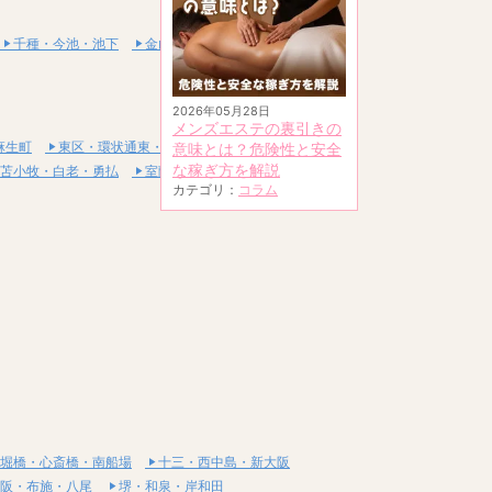
千種・今池・池下
金山・熱田
2026年05月28日
メンズエステの裏引きの
麻生町
東区・環状通東・新道東
意味とは？危険性と安全
な稼ぎ方を解説
苫小牧・白老・勇払
室蘭・登別・伊達
カテゴリ：
コラム
堀橋・心斎橋・南船場
十三・西中島・新大阪
阪・布施・八尾
堺・和泉・岸和田