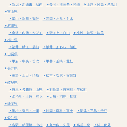
新潟・新発田・胎内
長岡・燕三条・柏崎
上越・妙高・糸魚川
富山県
富山・滑川・砺波
高岡・氷見・射水
石川県
金沢・内灘・かほく
野々市・白山
小松・加賀・能美
福井県
福井・鯖江・越前
坂井・あわら・勝山
山梨県
甲府・中央・笛吹
甲斐・韮崎・北杜
長野県
長野・上田・須坂
松本・塩尻・安曇野
岐阜県
岐阜・各務原・山県
羽島郡・岐南町・笠松町
多治見・土岐・可児
大垣・羽島・瑞穂
静岡県
浜松・磐田・掛川
静岡・藤枝・富士
沼津・三島・伊豆
愛知県
名駅・納屋橋・中村
丸の内・久屋
高岳・泉
錦・伏見