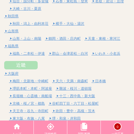
仙台・国分町・多賀城
石巻・東松島・登米
名取・岩沼・亘理
大崎・古川・栗原
秋田県
秋田・潟上・由利本荘
横手・大仙・湯沢
山形県
山形・上山・南陽
鶴岡・酒田・庄内町
天童・東根・寒河江
福島県
福島・二本松・伊達
郡山・会津若松・白河
いわき・小名浜
近畿
大阪府
梅田・北新地・中崎町
天六・天満・南森町
日本橋
堺筋本町・本町・阿波座
難波・桜川・道頓堀
長堀橋・心斎橋・南船場
十三・西中島・新大阪
京橋・桜ノ宮・都島
谷町四丁目・六丁目・松屋町
天王寺・谷九・寺田町
吹田・豊中・高槻・茨木
東大阪・布施・八尾
堺・和泉・岸和田
京都府
0
四条烏丸・河原町・祇園四条
烏丸御池・三条・京都市役所前
トップ
詳細検索
閲覧履歴
一括応募