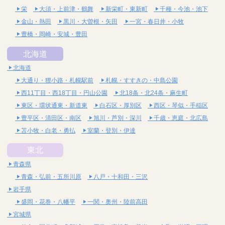
栄
大須・上前津・鶴舞
新栄町・東新町
千種・今池・池下
金山・熱田
黒川・大曽根・矢田
一宮・春日井・小牧
豊橋・岡崎・安城・豊田
北海道
北海道
大通り・狸小路・札幌駅前
札幌・すすきの・中島公園
西11丁目・西18丁目・円山公園
北18条・北24条・麻生町
東区・環状通東・新道東
白石区・厚別区
西区・琴似・手稲区
豊平区・清田区・南区
旭川・芦別・深川
千歳・恵庭・北広島
苫小牧・白老・勇払
室蘭・登別・伊達
東北
青森県
青森・弘前・五所川原
八戸・十和田・三沢
岩手県
盛岡・花巻・八幡平
一関・奥州・陸前高田
宮城県