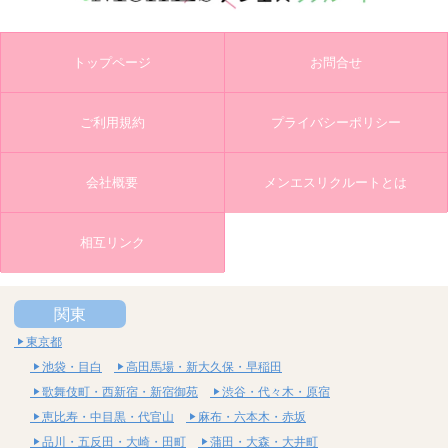
トップページ
お問合せ
ご利用規約
プライバシーポリシー
会社概要
メンエスリクルートとは
相互リンク
関東
東京都
池袋・目白
高田馬場・新大久保・早稲田
歌舞伎町・西新宿・新宿御苑
渋谷・代々木・原宿
恵比寿・中目黒・代官山
麻布・六本木・赤坂
品川・五反田・大崎・田町
蒲田・大森・大井町