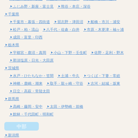
ふじみ野・新座・富士見
熊谷・本庄・深谷
千葉県
千葉市・幕張・四街道
習志野・津田沼
船橋・市川・浦安
松戸・柏・流山
八千代・佐倉・白井
市原・木更津・袖ヶ浦
成田・富里・印西
栃木県
宇都宮・鹿沼・真岡
小山・下野・壬生町
佐野・足利・野木
那須塩原・日光・大田原
茨城県
水戸・ひたちなか・笠間
土浦・牛久
つくば・下妻・常総
神栖・鹿嶋・潮来
取手・龍ヶ崎・守谷
古河・結城・坂東
日立・高萩・常陸太田
群馬県
高崎・藤岡・安中
太田・伊勢崎・前橋
館林・千代田町・明和町
中部
新潟県