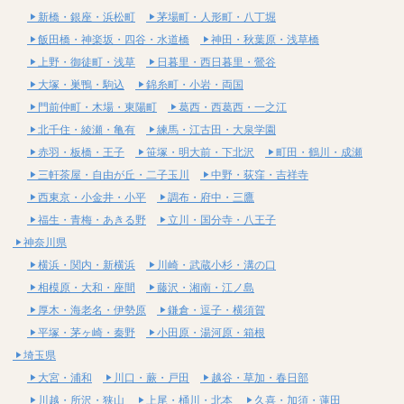
新橋・銀座・浜松町
茅場町・人形町・八丁堀
飯田橋・神楽坂・四谷・水道橋
神田・秋葉原・浅草橋
上野・御徒町・浅草
日暮里・西日暮里・鶯谷
大塚・巣鴨・駒込
錦糸町・小岩・両国
門前仲町・木場・東陽町
葛西・西葛西・一之江
北千住・綾瀬・亀有
練馬・江古田・大泉学園
赤羽・板橋・王子
笹塚・明大前・下北沢
町田・鶴川・成瀬
三軒茶屋・自由が丘・二子玉川
中野・荻窪・吉祥寺
西東京・小金井・小平
調布・府中・三鷹
福生・青梅・あきる野
立川・国分寺・八王子
神奈川県
横浜・関内・新横浜
川崎・武蔵小杉・溝の口
相模原・大和・座間
藤沢・湘南・江ノ島
厚木・海老名・伊勢原
鎌倉・逗子・横須賀
平塚・茅ヶ崎・秦野
小田原・湯河原・箱根
埼玉県
大宮・浦和
川口・蕨・戸田
越谷・草加・春日部
川越・所沢・狭山
上尾・桶川・北本
久喜・加須・蓮田