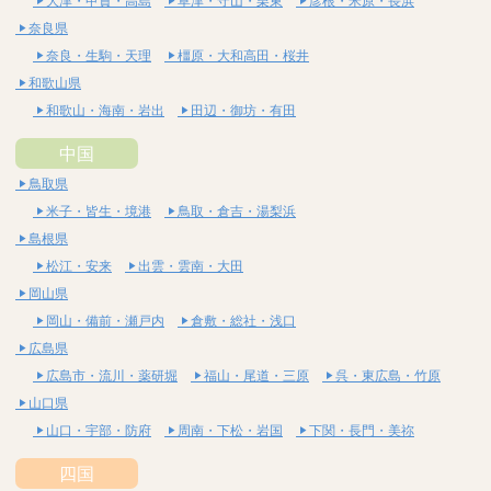
大津・甲賀・高島
草津・守山・栗東
彦根・米原・長浜
奈良県
奈良・生駒・天理
橿原・大和高田・桜井
和歌山県
和歌山・海南・岩出
田辺・御坊・有田
中国
鳥取県
米子・皆生・境港
鳥取・倉吉・湯梨浜
島根県
松江・安来
出雲・雲南・大田
岡山県
岡山・備前・瀬戸内
倉敷・総社・浅口
広島県
広島市・流川・薬研堀
福山・尾道・三原
呉・東広島・竹原
山口県
山口・宇部・防府
周南・下松・岩国
下関・長門・美祢
四国