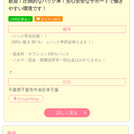
歓迎！圧倒的なバック率！安心安全なサポートで働き
やすい環境です！
LINE応募あり
オススメ求人
給与
・バック率高待遇！！
（60%~最大 80 %）（バック率昇給有ります！）
・指名料・オプション100％バック
・ノルマ・罰金・雑費請求等一切お金はかかりません！
そ…
住所
千葉県千葉市中央区本千葉
GoogleMap
詳しく見る
美吟