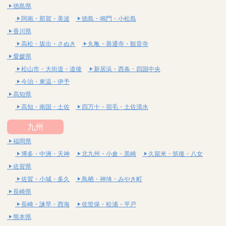
徳島県
阿南・那賀・美波
徳島・鳴門・小松島
香川県
高松・坂出・さぬき
丸亀・善通寺・観音寺
愛媛県
松山市・大街道・道後
新居浜・西条・四国中央
今治・東温・伊予
高知県
高知・南国・土佐
四万十・宿毛・土佐清水
九州
福岡県
博多・中洲・天神
北九州・小倉・黒崎
久留米・筑後・八女
佐賀県
佐賀・小城・多久
鳥栖・神埼・みやき町
長崎県
長崎・諫早・西海
佐世保・松浦・平戸
熊本県