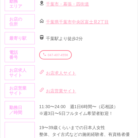
勤務
千葉市・幕張・四街道
エリア
お店の
千葉県千葉市中央区富士見2丁目
住所
最寄り駅
千葉駅より徒歩2分
電話
047-407-4556
番号
お店求人
お店求人サイト
サイト
お店営業
お店営業サイト
サイト
11:30〜24:00 週1日6時間〜（応相談）
勤務日
／時間
※週3日〜5日フルタイム希望者歓迎！
19〜39歳くらいまでの日本人女性
整体、タイ古式などの施術経験者、有資格者優