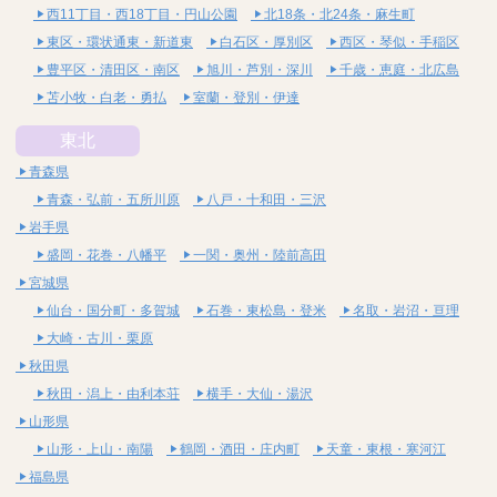
西11丁目・西18丁目・円山公園
北18条・北24条・麻生町
東区・環状通東・新道東
白石区・厚別区
西区・琴似・手稲区
豊平区・清田区・南区
旭川・芦別・深川
千歳・恵庭・北広島
苫小牧・白老・勇払
室蘭・登別・伊達
東北
青森県
青森・弘前・五所川原
八戸・十和田・三沢
岩手県
盛岡・花巻・八幡平
一関・奥州・陸前高田
宮城県
仙台・国分町・多賀城
石巻・東松島・登米
名取・岩沼・亘理
大崎・古川・栗原
秋田県
秋田・潟上・由利本荘
横手・大仙・湯沢
山形県
山形・上山・南陽
鶴岡・酒田・庄内町
天童・東根・寒河江
福島県