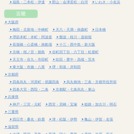
福島・二本松・伊達
郡山・会津若松・白河
いわき・小名浜
近畿
大阪府
梅田・北新地・中崎町
天六・天満・南森町
日本橋
堺筋本町・本町・阿波座
難波・桜川・道頓堀
長堀橋・心斎橋・南船場
十三・西中島・新大阪
京橋・桜ノ宮・都島
谷町四丁目・六丁目・松屋町
天王寺・谷九・寺田町
吹田・豊中・高槻・茨木
東大阪・布施・八尾
堺・和泉・岸和田
京都府
四条烏丸・河原町・祇園四条
烏丸御池・三条・京都市役所前
四条大宮・西院・二条
京都駅・七条烏丸・東山
兵庫県
神戸・三宮・元町
西宮・尼崎・宝塚
姫路・加古川・明石
三重県
四日市・桑名・鈴鹿
津・松阪・伊勢
亀山・伊賀・名張
滋賀県