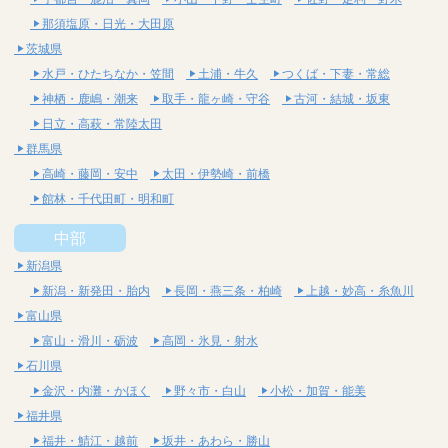
那須塩原・日光・大田原
茨城県
水戸・ひたちなか・笠間
土浦・牛久
つくば・下妻・常総
神栖・鹿嶋・潮来
取手・龍ヶ崎・守谷
古河・結城・坂東
日立・高萩・常陸太田
群馬県
高崎・藤岡・安中
太田・伊勢崎・前橋
館林・千代田町・明和町
中部
新潟県
新潟・新発田・胎内
長岡・燕三条・柏崎
上越・妙高・糸魚川
富山県
富山・滑川・砺波
高岡・氷見・射水
石川県
金沢・内灘・かほく
野々市・白山
小松・加賀・能美
福井県
福井・鯖江・越前
坂井・あわら・勝山