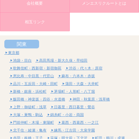
会社概要
メンエスリクルートとは
相互リンク
関東
東京都
池袋・目白
高田馬場・新大久保・早稲田
歌舞伎町・西新宿・新宿御苑
渋谷・代々木・原宿
恵比寿・中目黒・代官山
麻布・六本木・赤坂
品川・五反田・大崎・田町
蒲田・大森・大井町
新橋・銀座・浜松町
茅場町・人形町・八丁堀
飯田橋・神楽坂・四谷・水道橋
神田・秋葉原・浅草橋
上野・御徒町・浅草
日暮里・西日暮里・鶯谷
大塚・巣鴨・駒込
錦糸町・小岩・両国
門前仲町・木場・東陽町
葛西・西葛西・一之江
北千住・綾瀬・亀有
練馬・江古田・大泉学園
赤羽・板橋・王子
笹塚・明大前・下北沢
町田・鶴川・成瀬