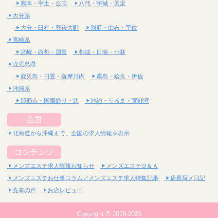
熊本・宇土・合志
八代・宇城・美里
大分県
大分・臼杵・豊後大野
別府・由布・宇佐
宮崎県
宮崎・西都・国富
都城・日南・小林
鹿児島県
鹿児島・日置・薩摩川内
霧島・姶良・伊佐
沖縄県
那覇市・国際通り・辻
沖縄・うるま・宜野湾
全国
北海道から沖縄まで、全国の求人情報を表示
コンテンツ
メンズエステ求人情報お知らせ
メンズエステＱ＆Ａ
メンズエステお仕事コラム／メンズエステ求人特集記事
店長写メ日記
先輩の声
お店レビュー
Copyright © 2019-2026