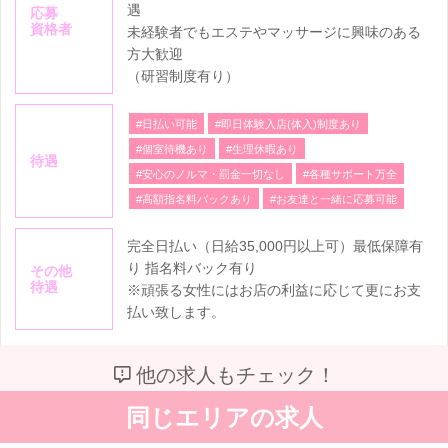
遇
応募
資格者
未経験者でもエステやマッサージに興味のある
方大歓迎
（研習制度有り）
#日払い可能
#即日体験入店(体入)制度あり
#個室待機あり
#生理休暇あり
待遇
#安心のノルマ・罰金一切なし
#各種サポート万全
#高額指名料バックあり
#お友達と一緒に応募可能
完全日払い（日給35,000円以上可）最低保障有
り 指名料バック有り
その他
待遇
※頑張る女性にはお店の利益に応じて更にお支
払い致します。
他の求人もチェック！
同じエリアの求人