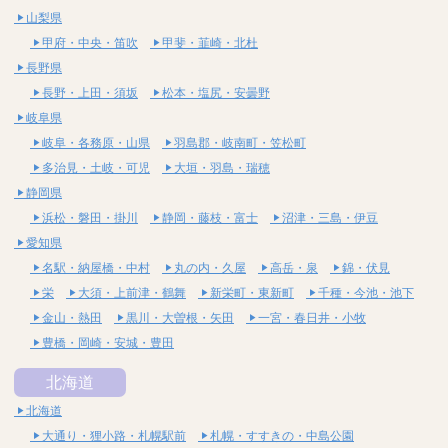
山梨県
甲府・中央・笛吹
甲斐・韮崎・北杜
長野県
長野・上田・須坂
松本・塩尻・安曇野
岐阜県
岐阜・各務原・山県
羽島郡・岐南町・笠松町
多治見・土岐・可児
大垣・羽島・瑞穂
静岡県
浜松・磐田・掛川
静岡・藤枝・富士
沼津・三島・伊豆
愛知県
名駅・納屋橋・中村
丸の内・久屋
高岳・泉
錦・伏見
栄
大須・上前津・鶴舞
新栄町・東新町
千種・今池・池下
金山・熱田
黒川・大曽根・矢田
一宮・春日井・小牧
豊橋・岡崎・安城・豊田
北海道
北海道
大通り・狸小路・札幌駅前
札幌・すすきの・中島公園