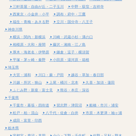
三軒茶屋・自由が丘・二子玉川
中野・荻窪・吉祥寺
西東京・小金井・小平
調布・府中・三鷹
福生・青梅・あきる野
立川・国分寺・八王子
神奈川県
横浜・関内・新横浜
川崎・武蔵小杉・溝の口
相模原・大和・座間
藤沢・湘南・江ノ島
厚木・海老名・伊勢原
鎌倉・逗子・横須賀
平塚・茅ヶ崎・秦野
小田原・湯河原・箱根
埼玉県
大宮・浦和
川口・蕨・戸田
越谷・草加・春日部
川越・所沢・狭山
上尾・桶川・北本
久喜・加須・蓮田
ふじみ野・新座・富士見
熊谷・本庄・深谷
千葉県
千葉市・幕張・四街道
習志野・津田沼
船橋・市川・浦安
松戸・柏・流山
八千代・佐倉・白井
市原・木更津・袖ヶ浦
成田・富里・印西
栃木県
宇都宮・鹿沼・真岡
小山・下野・壬生町
佐野・足利・野木