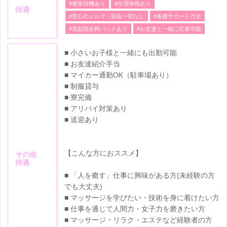
#個室待機あり
#生理休暇あり
待遇
#安心のノルマ・罰金一切なし
#各種サポート万全
#高額指名料バックあり
#お友達と一緒に応募可能
■ 小さいお子様と一緒にも出勤可能
■ お友達紹介手当
​■ マイカー通勤OK（駐車場あり）
■ 制服貸与
■ 寮完備
■ アリバイ対策あり
■ 送迎あり
【こんな方におススメ】
その他
待遇
■ 「人を癒す」仕事に興味がある方(未経験の方
でも大丈夫)
■ マッサージを学びたい・技術を身に着けたい方
■ 仕事を通じて人間力・女子力を磨きたい方
■ マッサージ・リラク・エステなど経験者の方