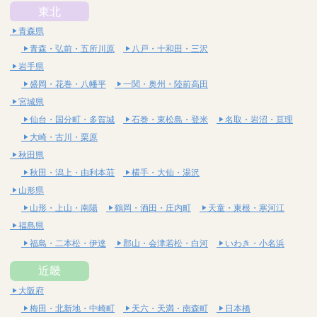
東北
青森県
青森・弘前・五所川原
八戸・十和田・三沢
岩手県
盛岡・花巻・八幡平
一関・奥州・陸前高田
宮城県
仙台・国分町・多賀城
石巻・東松島・登米
名取・岩沼・亘理
大崎・古川・栗原
秋田県
秋田・潟上・由利本荘
横手・大仙・湯沢
山形県
山形・上山・南陽
鶴岡・酒田・庄内町
天童・東根・寒河江
福島県
福島・二本松・伊達
郡山・会津若松・白河
いわき・小名浜
近畿
大阪府
梅田・北新地・中崎町
天六・天満・南森町
日本橋