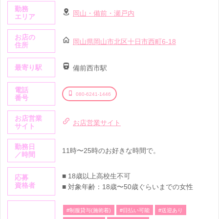
勤務
岡山・備前・瀬戸内
エリア
お店の
岡山県岡山市北区十日市西町6-18
住所
最寄り駅
備前西市駅
電話
080-6241-1446
番号
お店営業
お店営業サイト
サイト
勤務日
11時〜25時のお好きな時間で。
／時間
■ 18歳以上高校生不可
応募
資格者
■ 対象年齢：18歳〜50歳ぐらいまでの女性
#制服貸与(施術着)
#日払い可能
#送迎あり