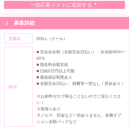
一括応募リストに追加する

募集詳細
店舗名
DOLL（ドール）
■ 完全歩合制（全額完全日払い）：歩合給50%〜
60％
■ 指名料全額支給
■ 日給5万円以上可能
■ 最低保証制度あり
■ 全額完全日払い、雑費等一切なし！昇給あり！
給与
​​※お給料ゼロで帰ることないのでご安心くださ
い！
​※前借りあり
※ノルマ、罰金など一切ありません。各種オプ
ション全額バックなど