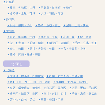
岐阜県
岐阜・各務原・山県
羽島郡・岐南町・笠松町
多治見・土岐・可児
大垣・羽島・瑞穂
静岡県
浜松・磐田・掛川
静岡・藤枝・富士
沼津・三島・伊豆
愛知県
名駅・納屋橋・中村
丸の内・久屋
高岳・泉
錦・伏見
栄
大須・上前津・鶴舞
新栄町・東新町
千種・今池・池下
金山・熱田
黒川・大曽根・矢田
一宮・春日井・小牧
豊橋・岡崎・安城・豊田
北海道
北海道
大通り・狸小路・札幌駅前
札幌・すすきの・中島公園
西11丁目・西18丁目・円山公園
北18条・北24条・麻生町
東区・環状通東・新道東
白石区・厚別区
西区・琴似・手稲区
豊平区・清田区・南区
旭川・芦別・深川
千歳・恵庭・北広島
苫小牧・白老・勇払
室蘭・登別・伊達