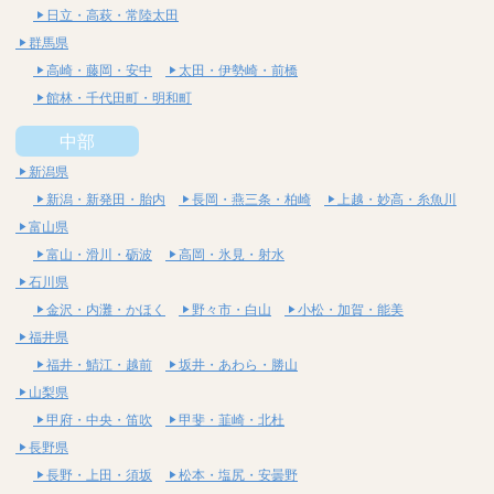
日立・高萩・常陸太田
群馬県
高崎・藤岡・安中
太田・伊勢崎・前橋
館林・千代田町・明和町
中部
新潟県
新潟・新発田・胎内
長岡・燕三条・柏崎
上越・妙高・糸魚川
富山県
富山・滑川・砺波
高岡・氷見・射水
石川県
金沢・内灘・かほく
野々市・白山
小松・加賀・能美
福井県
福井・鯖江・越前
坂井・あわら・勝山
山梨県
甲府・中央・笛吹
甲斐・韮崎・北杜
長野県
長野・上田・須坂
松本・塩尻・安曇野