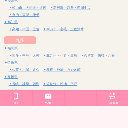
愛媛県
松山市・大街道・道後
新居浜・西条・四国中央
今治・東温・伊予
高知県
高知・南国・土佐
四万十・宿毛・土佐清水
九州
福岡県
博多・中洲・天神
北九州・小倉・黒崎
久留米・筑後・八女
佐賀県
佐賀・小城・多久
鳥栖・神埼・みやき町
長崎県
長崎・諫早・西海
佐世保・松浦・平戸
熊本県
熊本・宇土・合志
八代・宇城・美里
TEL
MAIL
応募追加
大分県
大分・臼杵・豊後大野
別府・由布・宇佐
宮崎県
宮崎・西都・国富
都城・日南・小林