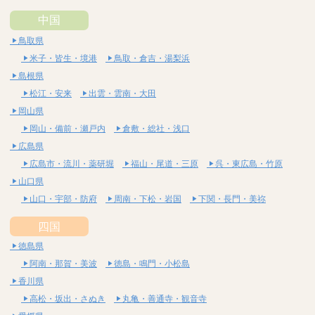
中国
鳥取県
米子・皆生・境港
鳥取・倉吉・湯梨浜
島根県
松江・安来
出雲・雲南・大田
岡山県
岡山・備前・瀬戸内
倉敷・総社・浅口
広島県
広島市・流川・薬研堀
福山・尾道・三原
呉・東広島・竹原
山口県
山口・宇部・防府
周南・下松・岩国
下関・長門・美祢
四国
徳島県
阿南・那賀・美波
徳島・鳴門・小松島
香川県
高松・坂出・さぬき
丸亀・善通寺・観音寺