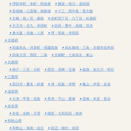
堺筋本町・本町・阿波座
難波・桜川・道頓堀
長堀橋・心斎橋・南船場
十三・西中島・新大阪
京橋・桜ノ宮・都島
谷町四丁目・六丁目・松屋町
天王寺・谷九・寺田町
吹田・豊中・高槻・茨木
東大阪・布施・八尾
堺・和泉・岸和田
京都府
四条烏丸・河原町・祇園四条
烏丸御池・三条・京都市役所前
四条大宮・西院・二条
京都駅・七条烏丸・東山
兵庫県
神戸・三宮・元町
西宮・尼崎・宝塚
姫路・加古川・明石
三重県
四日市・桑名・鈴鹿
津・松阪・伊勢
亀山・伊賀・名張
滋賀県
大津・甲賀・高島
草津・守山・栗東
彦根・米原・長浜
奈良県
奈良・生駒・天理
橿原・大和高田・桜井
和歌山県
和歌山・海南・岩出
田辺・御坊・有田