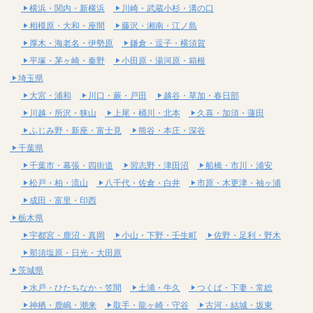
横浜・関内・新横浜
川崎・武蔵小杉・溝の口
相模原・大和・座間
藤沢・湘南・江ノ島
厚木・海老名・伊勢原
鎌倉・逗子・横須賀
平塚・茅ヶ崎・秦野
小田原・湯河原・箱根
埼玉県
大宮・浦和
川口・蕨・戸田
越谷・草加・春日部
川越・所沢・狭山
上尾・桶川・北本
久喜・加須・蓮田
ふじみ野・新座・富士見
熊谷・本庄・深谷
千葉県
千葉市・幕張・四街道
習志野・津田沼
船橋・市川・浦安
松戸・柏・流山
八千代・佐倉・白井
市原・木更津・袖ヶ浦
成田・富里・印西
栃木県
宇都宮・鹿沼・真岡
小山・下野・壬生町
佐野・足利・野木
那須塩原・日光・大田原
茨城県
水戸・ひたちなか・笠間
土浦・牛久
つくば・下妻・常総
神栖・鹿嶋・潮来
取手・龍ヶ崎・守谷
古河・結城・坂東