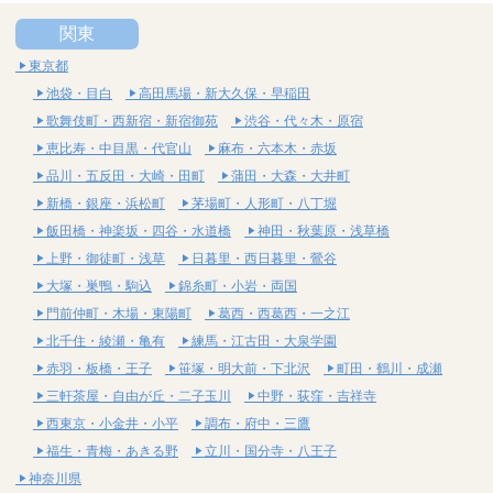
関東
東京都
池袋・目白
高田馬場・新大久保・早稲田
歌舞伎町・西新宿・新宿御苑
渋谷・代々木・原宿
恵比寿・中目黒・代官山
麻布・六本木・赤坂
品川・五反田・大崎・田町
蒲田・大森・大井町
新橋・銀座・浜松町
茅場町・人形町・八丁堀
飯田橋・神楽坂・四谷・水道橋
神田・秋葉原・浅草橋
上野・御徒町・浅草
日暮里・西日暮里・鶯谷
大塚・巣鴨・駒込
錦糸町・小岩・両国
門前仲町・木場・東陽町
葛西・西葛西・一之江
北千住・綾瀬・亀有
練馬・江古田・大泉学園
赤羽・板橋・王子
笹塚・明大前・下北沢
町田・鶴川・成瀬
三軒茶屋・自由が丘・二子玉川
中野・荻窪・吉祥寺
西東京・小金井・小平
調布・府中・三鷹
福生・青梅・あきる野
立川・国分寺・八王子
神奈川県