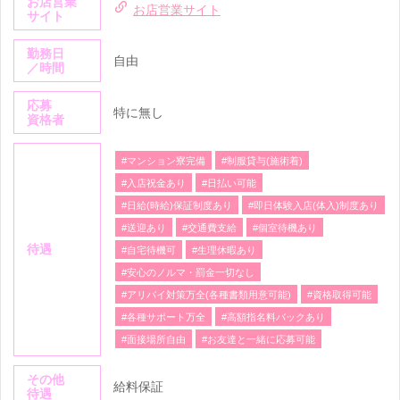
お店営業
お店営業サイト
サイト
勤務日
自由
／時間
応募
特に無し
資格者
#マンション寮完備
#制服貸与(施術着)
#入店祝金あり
#日払い可能
#日給(時給)保証制度あり
#即日体験入店(体入)制度あり
#送迎あり
#交通費支給
#個室待機あり
待遇
#自宅待機可
#生理休暇あり
#安心のノルマ・罰金一切なし
#アリバイ対策万全(各種書類用意可能)
#資格取得可能
#各種サポート万全
#高額指名料バックあり
#面接場所自由
#お友達と一緒に応募可能
その他
給料保証
待遇