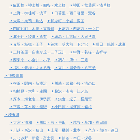
飯田橋・神楽坂・四谷・水道橋
神田・秋葉原・浅草橋
上野・御徒町・浅草
日暮里・西日暮里・鶯谷
大塚・巣鴨・駒込
錦糸町・小岩・両国
門前仲町・木場・東陽町
葛西・西葛西・一之江
北千住・綾瀬・亀有
練馬・江古田・大泉学園
赤羽・板橋・王子
笹塚・明大前・下北沢
町田・鶴川・成瀬
三軒茶屋・自由が丘・二子玉川
中野・荻窪・吉祥寺
西東京・小金井・小平
調布・府中・三鷹
福生・青梅・あきる野
立川・国分寺・八王子
神奈川県
横浜・関内・新横浜
川崎・武蔵小杉・溝の口
相模原・大和・座間
藤沢・湘南・江ノ島
厚木・海老名・伊勢原
鎌倉・逗子・横須賀
平塚・茅ヶ崎・秦野
小田原・湯河原・箱根
埼玉県
大宮・浦和
川口・蕨・戸田
越谷・草加・春日部
川越・所沢・狭山
上尾・桶川・北本
久喜・加須・蓮田
ふじみ野・新座・富士見
熊谷・本庄・深谷