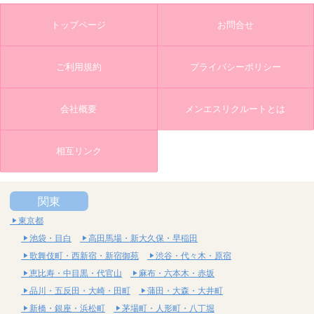
トップページ
お問合せ
ご利用規約
プライバシーポリシー
会社概要
メンエスリクルートとは
相互リンク
関東
東京都
池袋・目白
高田馬場・新大久保・早稲田
歌舞伎町・西新宿・新宿御苑
渋谷・代々木・原宿
恵比寿・中目黒・代官山
麻布・六本木・赤坂
品川・五反田・大崎・田町
蒲田・大森・大井町
新橋・銀座・浜松町
茅場町・人形町・八丁堀