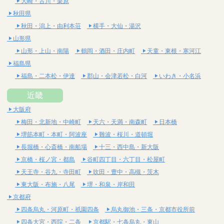
大崎・古川・栗原
秋田県
秋田・潟上・由利本荘
横手・大仙・湯沢
山形県
山形・上山・南陽
鶴岡・酒田・庄内町
天童・東根・寒河江
福島県
福島・二本松・伊達
郡山・会津若松・白河
いわき・小名浜
近畿
大阪府
梅田・北新地・中崎町
天六・天満・南森町
日本橋
堺筋本町・本町・阿波座
難波・桜川・道頓堀
長堀橋・心斎橋・南船場
十三・西中島・新大阪
京橋・桜ノ宮・都島
谷町四丁目・六丁目・松屋町
天王寺・谷九・寺田町
吹田・豊中・高槻・茨木
東大阪・布施・八尾
堺・和泉・岸和田
京都府
四条烏丸・河原町・祇園四条
烏丸御池・三条・京都市役所前
四条大宮・西院・二条
京都駅・七条烏丸・東山