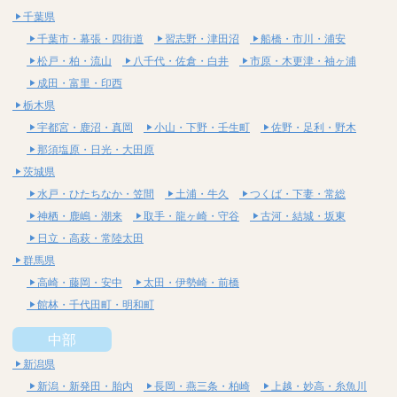
千葉県
千葉市・幕張・四街道
習志野・津田沼
船橋・市川・浦安
松戸・柏・流山
八千代・佐倉・白井
市原・木更津・袖ヶ浦
成田・富里・印西
栃木県
宇都宮・鹿沼・真岡
小山・下野・壬生町
佐野・足利・野木
那須塩原・日光・大田原
茨城県
水戸・ひたちなか・笠間
土浦・牛久
つくば・下妻・常総
神栖・鹿嶋・潮来
取手・龍ヶ崎・守谷
古河・結城・坂東
日立・高萩・常陸太田
群馬県
高崎・藤岡・安中
太田・伊勢崎・前橋
館林・千代田町・明和町
中部
新潟県
新潟・新発田・胎内
長岡・燕三条・柏崎
上越・妙高・糸魚川