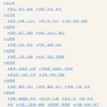
富山県
富山・滑川・砺波
高岡・氷見・射水
石川県
金沢・内灘・かほく
野々市・白山
小松・加賀・能美
福井県
福井・鯖江・越前
坂井・あわら・勝山
山梨県
甲府・中央・笛吹
甲斐・韮崎・北杜
長野県
長野・上田・須坂
松本・塩尻・安曇野
岐阜県
岐阜・各務原・山県
羽島郡・岐南町・笠松町
多治見・土岐・可児
大垣・羽島・瑞穂
静岡県
浜松・磐田・掛川
静岡・藤枝・富士
沼津・三島・伊豆
愛知県
名駅・納屋橋・中村
丸の内・久屋
高岳・泉
錦・伏見
栄
大須・上前津・鶴舞
新栄町・東新町
千種・今池・池下