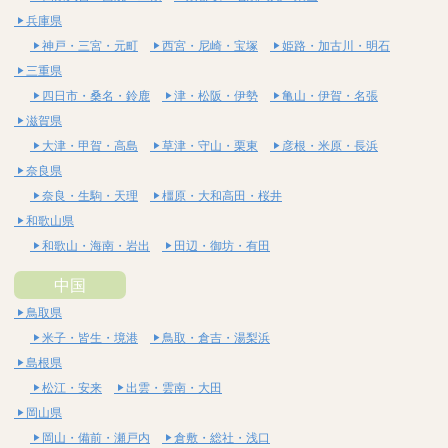
兵庫県
神戸・三宮・元町
西宮・尼崎・宝塚
姫路・加古川・明石
三重県
四日市・桑名・鈴鹿
津・松阪・伊勢
亀山・伊賀・名張
滋賀県
大津・甲賀・高島
草津・守山・栗東
彦根・米原・長浜
奈良県
奈良・生駒・天理
橿原・大和高田・桜井
和歌山県
和歌山・海南・岩出
田辺・御坊・有田
中国
鳥取県
米子・皆生・境港
鳥取・倉吉・湯梨浜
島根県
松江・安来
出雲・雲南・大田
岡山県
岡山・備前・瀬戸内
倉敷・総社・浅口