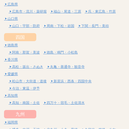
広島県
広島市・流川・薬研堀
福山・尾道・三原
呉・東広島・竹原
山口県
山口・宇部・防府
周南・下松・岩国
下関・長門・美祢
四国
徳島県
阿南・那賀・美波
徳島・鳴門・小松島
香川県
高松・坂出・さぬき
丸亀・善通寺・観音寺
愛媛県
松山市・大街道・道後
新居浜・西条・四国中央
今治・東温・伊予
高知県
高知・南国・土佐
四万十・宿毛・土佐清水
九州
福岡県