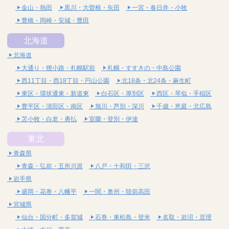
金山・熱田
黒川・大曽根・矢田
一宮・春日井・小牧
豊橋・岡崎・安城・豊田
北海道
北海道
大通り・狸小路・札幌駅前
札幌・すすきの・中島公園
西11丁目・西18丁目・円山公園
北18条・北24条・麻生町
東区・環状通東・新道東
白石区・厚別区
西区・琴似・手稲区
豊平区・清田区・南区
旭川・芦別・深川
千歳・恵庭・北広島
苫小牧・白老・勇払
室蘭・登別・伊達
東北
青森県
青森・弘前・五所川原
八戸・十和田・三沢
岩手県
盛岡・花巻・八幡平
一関・奥州・陸前高田
宮城県
仙台・国分町・多賀城
石巻・東松島・登米
名取・岩沼・亘理