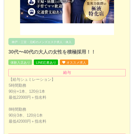
神戸・三宮・元町のメンズエステ求人・体入
30代〜40代の大人の女性を積極採用！！
体験入店あり
LINE応募あり
オススメ求人
給与
【給与シュミレーション】
5時間勤務
90分×1本、120分1本
最低22000円＋指名料
8時間勤務
90分3本、120分1本
最低42000円＋指名料