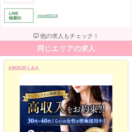
LINE
msmlt0114
検索ID
他の求人もチェック！
同じエリアの求人
AMOUR L＆A