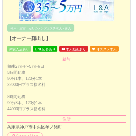
神戸・三宮・元町のメンズエステ求人・体入
【オーナー顔出し】
体験入店あり
LINE応募あり
求人動画あり
オススメ求人
給与
報酬2万円〜5万円/日
5時間勤務
90分1本、120分1本
22000円プラス指名料
8時間勤務
90分3本、120分1本
44000円プラス指名料
住所
兵庫県神戸市中央区琴ノ緒町