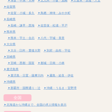
博多・中洲・天神
北九州・小倉・黒崎
久留米・筑後・八女
佐賀県
佐賀・小城・多久
鳥栖・神埼・みやき町
長崎県
長崎・諫早・西海
佐世保・松浦・平戸
熊本県
熊本・宇土・合志
八代・宇城・美里
大分県
大分・臼杵・豊後大野
別府・由布・宇佐
宮崎県
宮崎・西都・国富
都城・日南・小林
鹿児島県
鹿児島・日置・薩摩川内
霧島・姶良・伊佐
沖縄県
那覇市・国際通り・辻
沖縄・うるま・宜野湾
全国
北海道から沖縄まで、全国の求人情報を表示