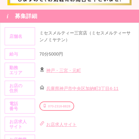

募集詳細
ミセスメルティー三宮店（ミセスメルティーサ
店舗名
ンノミヤテン）
給与
70分5000円
勤務
神戸・三宮・元町
エリア
お店の
兵庫県神戸市中央区加納町3丁目4-11
住所
電話
070-2316-8828
番号
お店求人
お店求人サイト
サイト