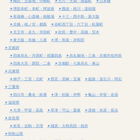
梅田・北新地・中崎町
天六・天満・南森町
日本橋
堺筋本町・本町・阿波座
難波・桜川・道頓堀
長堀橋・心斎橋・南船場
十三・西中島・新大阪
京橋・桜ノ宮・都島
谷町四丁目・六丁目・松屋町
天王寺・谷九・寺田町
吹田・豊中・高槻・茨木
東大阪・布施・八尾
堺・和泉・岸和田
京都府
四条烏丸・河原町・祇園四条
烏丸御池・三条・京都市役所前
四条大宮・西院・二条
京都駅・七条烏丸・東山
兵庫県
神戸・三宮・元町
西宮・尼崎・宝塚
姫路・加古川・明石
三重県
四日市・桑名・鈴鹿
津・松阪・伊勢
亀山・伊賀・名張
滋賀県
大津・甲賀・高島
草津・守山・栗東
彦根・米原・長浜
奈良県
奈良・生駒・天理
橿原・大和高田・桜井
和歌山県