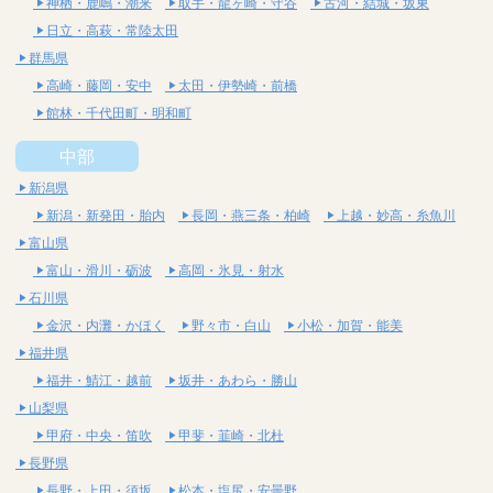
神栖・鹿嶋・潮来
取手・龍ヶ崎・守谷
古河・結城・坂東
日立・高萩・常陸太田
群馬県
高崎・藤岡・安中
太田・伊勢崎・前橋
館林・千代田町・明和町
中部
新潟県
新潟・新発田・胎内
長岡・燕三条・柏崎
上越・妙高・糸魚川
富山県
富山・滑川・砺波
高岡・氷見・射水
石川県
金沢・内灘・かほく
野々市・白山
小松・加賀・能美
福井県
福井・鯖江・越前
坂井・あわら・勝山
山梨県
甲府・中央・笛吹
甲斐・韮崎・北杜
長野県
長野・上田・須坂
松本・塩尻・安曇野