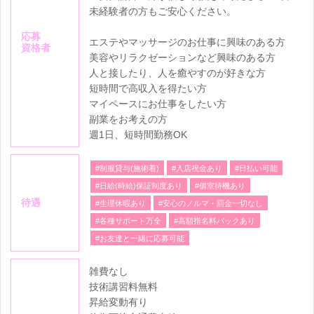
未経験者の方もご安心ください。
応募
エステやマッサージのお仕事に興味のある方
資格者
美容やリラクゼーションなど興味のある方
人と接したり、人を癒やすのが好きな方
短時間で高収入を得たい方
マイペースにお仕事をしたい方
副業をお考えの方
週1日、短時間勤務OK
#制服貸与(施術着)
#入店祝金あり
#日払い可能
#日給(時給)保証制度あり
#個室待機あり
待遇
#生理休暇あり
#安心のノルマ・罰金一切なし
#各種サポート万全
#高額指名料バックあり
#お友達と一緒に応募可能
雑費なし
技術講習料無料
昇給変動有り