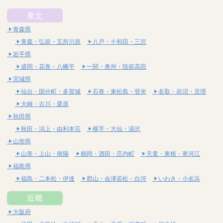
東北
青森県
青森・弘前・五所川原
八戸・十和田・三沢
岩手県
盛岡・花巻・八幡平
一関・奥州・陸前高田
宮城県
仙台・国分町・多賀城
石巻・東松島・登米
名取・岩沼・亘理
大崎・古川・栗原
秋田県
秋田・潟上・由利本荘
横手・大仙・湯沢
山形県
山形・上山・南陽
鶴岡・酒田・庄内町
天童・東根・寒河江
福島県
福島・二本松・伊達
郡山・会津若松・白河
いわき・小名浜
近畿
大阪府