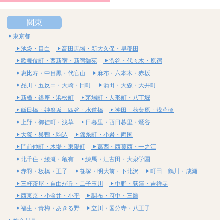
関東
東京都
池袋・目白
高田馬場・新大久保・早稲田
歌舞伎町・西新宿・新宿御苑
渋谷・代々木・原宿
恵比寿・中目黒・代官山
麻布・六本木・赤坂
品川・五反田・大崎・田町
蒲田・大森・大井町
新橋・銀座・浜松町
茅場町・人形町・八丁堀
飯田橋・神楽坂・四谷・水道橋
神田・秋葉原・浅草橋
上野・御徒町・浅草
日暮里・西日暮里・鶯谷
大塚・巣鴨・駒込
錦糸町・小岩・両国
門前仲町・木場・東陽町
葛西・西葛西・一之江
北千住・綾瀬・亀有
練馬・江古田・大泉学園
赤羽・板橋・王子
笹塚・明大前・下北沢
町田・鶴川・成瀬
三軒茶屋・自由が丘・二子玉川
中野・荻窪・吉祥寺
西東京・小金井・小平
調布・府中・三鷹
福生・青梅・あきる野
立川・国分寺・八王子