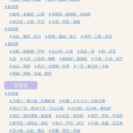
岐阜県
岐阜・各務原・山県
羽島郡・岐南町・笠松町
多治見・土岐・可児
大垣・羽島・瑞穂
静岡県
浜松・磐田・掛川
静岡・藤枝・富士
沼津・三島・伊豆
愛知県
名駅・納屋橋・中村
丸の内・久屋
高岳・泉
錦・伏見
栄
大須・上前津・鶴舞
新栄町・東新町
千種・今池・池下
金山・熱田
黒川・大曽根・矢田
一宮・春日井・小牧
豊橋・岡崎・安城・豊田
北海道
北海道
大通り・狸小路・札幌駅前
札幌・すすきの・中島公園
西11丁目・西18丁目・円山公園
北18条・北24条・麻生町
東区・環状通東・新道東
白石区・厚別区
西区・琴似・手稲区
豊平区・清田区・南区
旭川・芦別・深川
千歳・恵庭・北広島
苫小牧・白老・勇払
室蘭・登別・伊達