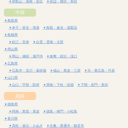
和歌山・海南・岩出
田辺・御坊・有田
中国
鳥取県
米子・皆生・境港
鳥取・倉吉・湯梨浜
島根県
松江・安来
出雲・雲南・大田
岡山県
岡山・備前・瀬戸内
倉敷・総社・浅口
広島県
広島市・流川・薬研堀
福山・尾道・三原
呉・東広島・竹原
山口県
山口・宇部・防府
周南・下松・岩国
下関・長門・美祢
四国
徳島県
阿南・那賀・美波
徳島・鳴門・小松島
香川県
高松・坂出・さぬき
丸亀・善通寺・観音寺