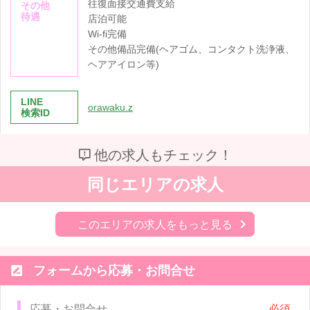
往復面接交通費支給
その他
待遇
店泊可能
Wi-fi完備
その他備品完備(ヘアゴム、コンタクト洗浄液、
ヘアアイロン等)
LINE
orawaku.z
検索ID
他の求人もチェック！
同じエリアの求人
このエリアの求人をもっと見る

フォームから応募・お問合せ
応募・お問合せ