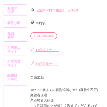
お店の
山梨県甲府市相生2丁目3-10
住所
最寄り駅
甲府駅
電話
080-3344-3102
番号
お店求人
お店求人サイト
サイト
お店営業
お店営業サイト
サイト
勤務日
自由出勤
／時間
18〜35 歳までの容姿端麗な女性(高校生不可)
経験者優遇
未経験者大歓迎
※女性講師の方が優しく教えてくださるので、