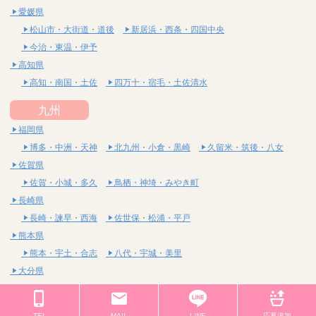
愛媛県
松山市・大街道・道後
新居浜・西条・四国中央
今治・東温・伊予
高知県
高知・南国・土佐
四万十・宿毛・土佐清水
九州
福岡県
博多・中洲・天神
北九州・小倉・黒崎
久留米・筑後・八女
佐賀県
佐賀・小城・多久
鳥栖・神埼・みやき町
長崎県
長崎・諫早・西海
佐世保・松浦・平戸
熊本県
熊本・宇土・合志
八代・宇城・美里
大分県
大分・臼杵・豊後大野
別府・由布・宇佐
宮崎県
TEL
MAIL
LINE
応募追加