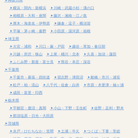
神奈川県
横浜・関内・新横浜
川崎・武蔵小杉・溝の口
相模原・大和・座間
藤沢・湘南・江ノ島
厚木・海老名・伊勢原
鎌倉・逗子・横須賀
平塚・茅ヶ崎・秦野
小田原・湯河原・箱根
埼玉県
大宮・浦和
川口・蕨・戸田
越谷・草加・春日部
川越・所沢・狭山
上尾・桶川・北本
久喜・加須・蓮田
ふじみ野・新座・富士見
熊谷・本庄・深谷
千葉県
千葉市・幕張・四街道
習志野・津田沼
船橋・市川・浦安
松戸・柏・流山
八千代・佐倉・白井
市原・木更津・袖ヶ浦
成田・富里・印西
栃木県
宇都宮・鹿沼・真岡
小山・下野・壬生町
佐野・足利・野木
那須塩原・日光・大田原
茨城県
水戸・ひたちなか・笠間
土浦・牛久
つくば・下妻・常総