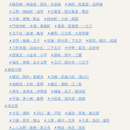
飯田橋・神楽坂・四谷・水道橋
神田・秋葉原・浅草橋
上野・御徒町・浅草
日暮里・西日暮里・鶯谷
大塚・巣鴨・駒込
錦糸町・小岩・両国
門前仲町・木場・東陽町
葛西・西葛西・一之江
北千住・綾瀬・亀有
練馬・江古田・大泉学園
赤羽・板橋・王子
笹塚・明大前・下北沢
町田・鶴川・成瀬
三軒茶屋・自由が丘・二子玉川
中野・荻窪・吉祥寺
西東京・小金井・小平
調布・府中・三鷹
福生・青梅・あきる野
立川・国分寺・八王子
神奈川県
横浜・関内・新横浜
川崎・武蔵小杉・溝の口
相模原・大和・座間
藤沢・湘南・江ノ島
厚木・海老名・伊勢原
鎌倉・逗子・横須賀
平塚・茅ヶ崎・秦野
小田原・湯河原・箱根
埼玉県
大宮・浦和
川口・蕨・戸田
越谷・草加・春日部
川越・所沢・狭山
上尾・桶川・北本
久喜・加須・蓮田
ふじみ野・新座・富士見
熊谷・本庄・深谷