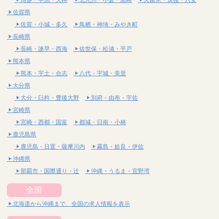
佐賀県
佐賀・小城・多久
鳥栖・神埼・みやき町
長崎県
長崎・諫早・西海
佐世保・松浦・平戸
熊本県
熊本・宇土・合志
八代・宇城・美里
大分県
大分・臼杵・豊後大野
別府・由布・宇佐
宮崎県
宮崎・西都・国富
都城・日南・小林
鹿児島県
鹿児島・日置・薩摩川内
霧島・姶良・伊佐
沖縄県
那覇市・国際通り・辻
沖縄・うるま・宜野湾
全国
北海道から沖縄まで、全国の求人情報を表示