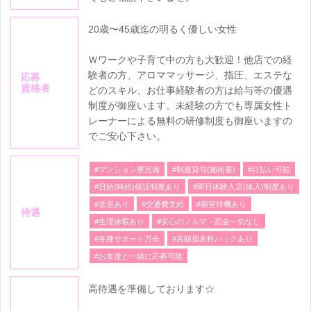
20歳〜45歳迄の明るく優しい女性
Ｗワークや子育て中の方も大歓迎！他店での経
験者の方、アロママッサージ、指圧、エステな
応募
資格者
どのスキル、お仕事経験者の方は給与等の優遇
制度が御座います。未経験の方でも専属女性ト
レーナーによる無料の研修制度も御座いますの
でご安心下さい。
#マンション寮完備
#制服貸与(施術着)
#日払い可能
#日給(時給)保証制度あり
#即日体験入店(体入)制度あり
#送迎あり
#交通費支給
#個室待機あり
待遇
#生理休暇あり
#安心のノルマ・罰金一切なし
#各種サポート万全
#高額指名料バックあり
#お友達と一緒に応募可能
高待遇を準備しております☆