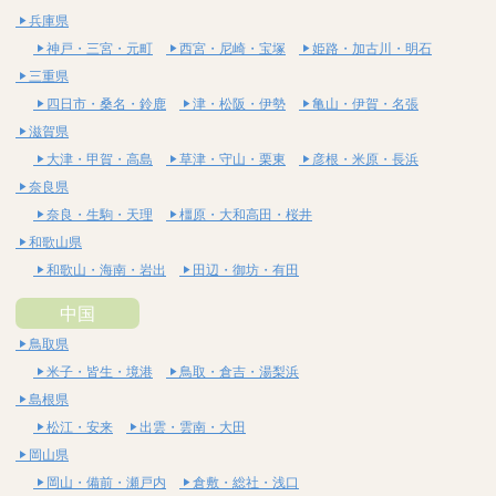
兵庫県
神戸・三宮・元町
西宮・尼崎・宝塚
姫路・加古川・明石
三重県
四日市・桑名・鈴鹿
津・松阪・伊勢
亀山・伊賀・名張
滋賀県
大津・甲賀・高島
草津・守山・栗東
彦根・米原・長浜
奈良県
奈良・生駒・天理
橿原・大和高田・桜井
和歌山県
和歌山・海南・岩出
田辺・御坊・有田
中国
鳥取県
米子・皆生・境港
鳥取・倉吉・湯梨浜
島根県
松江・安来
出雲・雲南・大田
岡山県
岡山・備前・瀬戸内
倉敷・総社・浅口