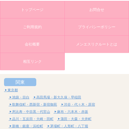
トップページ
お問合せ
ご利用規約
プライバシーポリシー
会社概要
メンエスリクルートとは
相互リンク
関東
東京都
池袋・目白
高田馬場・新大久保・早稲田
歌舞伎町・西新宿・新宿御苑
渋谷・代々木・原宿
恵比寿・中目黒・代官山
麻布・六本木・赤坂
品川・五反田・大崎・田町
蒲田・大森・大井町
新橋・銀座・浜松町
茅場町・人形町・八丁堀