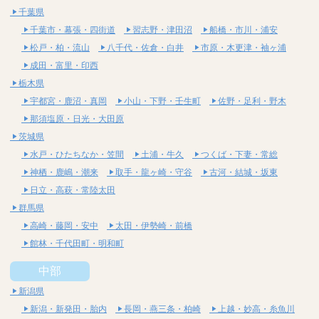
千葉県
千葉市・幕張・四街道
習志野・津田沼
船橋・市川・浦安
松戸・柏・流山
八千代・佐倉・白井
市原・木更津・袖ヶ浦
成田・富里・印西
栃木県
宇都宮・鹿沼・真岡
小山・下野・壬生町
佐野・足利・野木
那須塩原・日光・大田原
茨城県
水戸・ひたちなか・笠間
土浦・牛久
つくば・下妻・常総
神栖・鹿嶋・潮来
取手・龍ヶ崎・守谷
古河・結城・坂東
日立・高萩・常陸太田
群馬県
高崎・藤岡・安中
太田・伊勢崎・前橋
館林・千代田町・明和町
中部
新潟県
新潟・新発田・胎内
長岡・燕三条・柏崎
上越・妙高・糸魚川