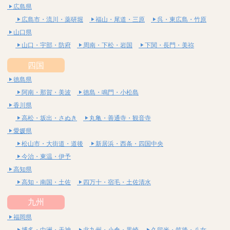
広島県
広島市・流川・薬研堀
福山・尾道・三原
呉・東広島・竹原
山口県
山口・宇部・防府
周南・下松・岩国
下関・長門・美祢
四国
徳島県
阿南・那賀・美波
徳島・鳴門・小松島
香川県
高松・坂出・さぬき
丸亀・善通寺・観音寺
愛媛県
松山市・大街道・道後
新居浜・西条・四国中央
今治・東温・伊予
高知県
高知・南国・土佐
四万十・宿毛・土佐清水
九州
福岡県
博多・中洲・天神
北九州・小倉・黒崎
久留米・筑後・八女