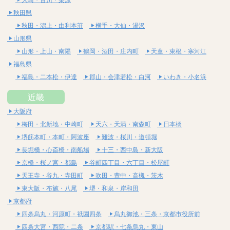
秋田県
秋田・潟上・由利本荘
横手・大仙・湯沢
山形県
山形・上山・南陽
鶴岡・酒田・庄内町
天童・東根・寒河江
福島県
福島・二本松・伊達
郡山・会津若松・白河
いわき・小名浜
近畿
大阪府
梅田・北新地・中崎町
天六・天満・南森町
日本橋
堺筋本町・本町・阿波座
難波・桜川・道頓堀
長堀橋・心斎橋・南船場
十三・西中島・新大阪
京橋・桜ノ宮・都島
谷町四丁目・六丁目・松屋町
天王寺・谷九・寺田町
吹田・豊中・高槻・茨木
東大阪・布施・八尾
堺・和泉・岸和田
京都府
四条烏丸・河原町・祇園四条
烏丸御池・三条・京都市役所前
四条大宮・西院・二条
京都駅・七条烏丸・東山