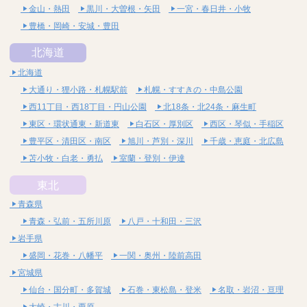
金山・熱田
黒川・大曽根・矢田
一宮・春日井・小牧
豊橋・岡崎・安城・豊田
北海道
北海道
大通り・狸小路・札幌駅前
札幌・すすきの・中島公園
西11丁目・西18丁目・円山公園
北18条・北24条・麻生町
東区・環状通東・新道東
白石区・厚別区
西区・琴似・手稲区
豊平区・清田区・南区
旭川・芦別・深川
千歳・恵庭・北広島
苫小牧・白老・勇払
室蘭・登別・伊達
東北
青森県
青森・弘前・五所川原
八戸・十和田・三沢
岩手県
盛岡・花巻・八幡平
一関・奥州・陸前高田
宮城県
仙台・国分町・多賀城
石巻・東松島・登米
名取・岩沼・亘理
大崎・古川・栗原