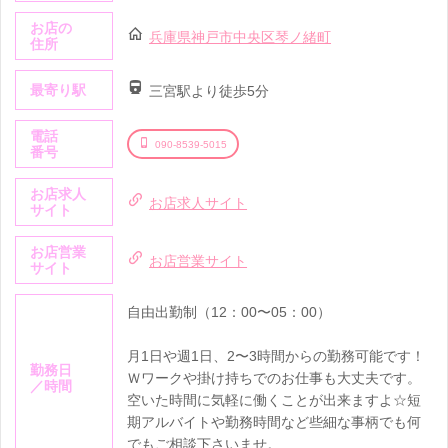
お店の
兵庫県神戸市中央区琴ノ緒町
住所
最寄り駅
三宮駅より徒歩5分
電話
090-8539-5015
番号
お店求人
お店求人サイト
サイト
お店営業
お店営業サイト
サイト
自由出勤制（12：00〜05：00）
月1日や週1日、2〜3時間からの勤務可能です！
勤務日
Ｗワークや掛け持ちでのお仕事も大丈夫です。
／時間
空いた時間に気軽に働くことが出来ますよ☆短
期アルバイトや勤務時間など些細な事柄でも何
でもご相談下さいませ。