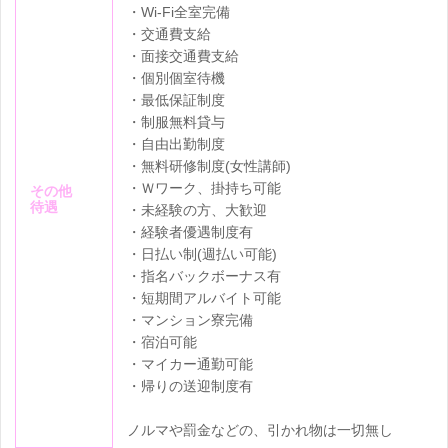
・Wi-Fi全室完備
・交通費支給
・面接交通費支給
・個別個室待機
・最低保証制度
・制服無料貸与
・自由出勤制度
・無料研修制度(女性講師)
・Ｗワーク、掛持ち可能
その他
待遇
・未経験の方、大歓迎
・経験者優遇制度有
・日払い制(週払い可能)
・指名バックボーナス有
・短期間アルバイト可能
・マンション寮完備
・宿泊可能
・マイカー通勤可能
・帰りの送迎制度有
ノルマや罰金などの、引かれ物は一切無し