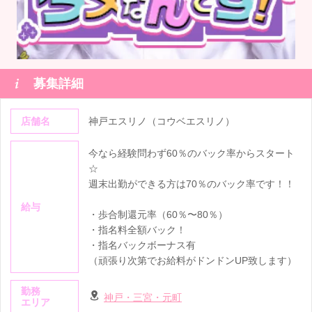

募集詳細
店舗名
神戸エスリノ（コウベエスリノ）
今なら経験問わず60％のバック率からスタート
☆
週末出勤ができる方は70％のバック率です！！
給与
・歩合制還元率（60％〜80％）
・指名料全額バック！
・指名バックボーナス有
（頑張り次第でお給料がドンドンUP致します）
勤務
神戸・三宮・元町
エリア