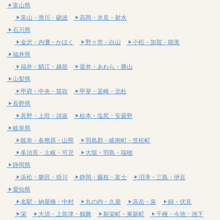
富山県
富山・滑川・砺波
高岡・氷見・射水
石川県
金沢・内灘・かほく
野々市・白山
小松・加賀・能美
福井県
福井・鯖江・越前
坂井・あわら・勝山
山梨県
甲府・中央・笛吹
甲斐・韮崎・北杜
長野県
長野・上田・須坂
松本・塩尻・安曇野
岐阜県
岐阜・各務原・山県
羽島郡・岐南町・笠松町
多治見・土岐・可児
大垣・羽島・瑞穂
静岡県
浜松・磐田・掛川
静岡・藤枝・富士
沼津・三島・伊豆
愛知県
名駅・納屋橋・中村
丸の内・久屋
高岳・泉
錦・伏見
栄
大須・上前津・鶴舞
新栄町・東新町
千種・今池・池下