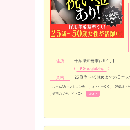
千葉県船橋市西船1丁目
住所
GoogleMap
25歳位〜45歳位までの日本人
資格
ルーム型/マンション型
タトゥーOK
妊娠線・手
短期のプチバイトOK
続き