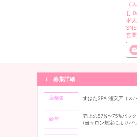
（ス
0
求人
SNS
営業

募集詳細
店舗名
すはだSPA 浦安店（ス
売上の57%〜75%バック
給与
(当サロン規定によりバ