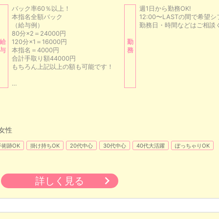
バック率60％以上！
週1日から勤務OK!
本指名全額バック
12:00〜LASTの間で希望
（給与例）
勤務日・時間などはご相談
80分×2＝24000円
給
120分×1＝16000円
勤
与
本指名＝4000円
務
合計手取り額44000円
もちろん上記以上の額も可能です！
…
女性
術跡OK
掛け持ちOK
20代中心
30代中心
40代大活躍
ぽっちゃりOK
詳しく見る