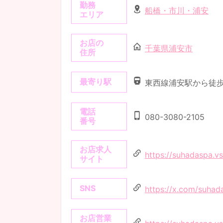
勤務
船橋・市川・浦安
エリア
お店の
千葉県浦安市
住所
最寄り駅
東西線浦安駅から徒歩
電話
080-3080-2105
番号
お店求人
https://suhadaspa.vs
サイト
SNS
https://x.com/suhad
お店営業