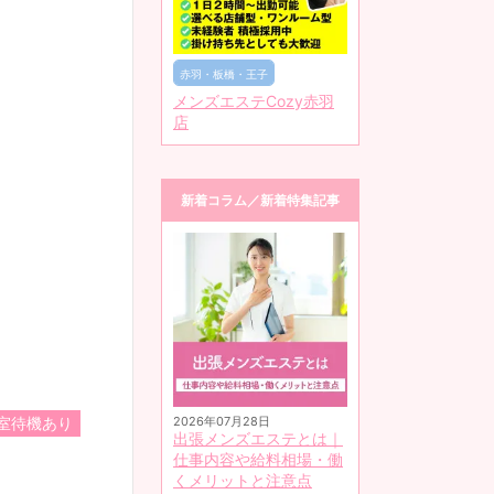
赤羽・板橋・王子
メンズエステCozy赤羽
店
新着コラム／新着特集記事
室待機あり
2026年07月28日
出張メンズエステとは｜
仕事内容や給料相場・働
くメリットと注意点