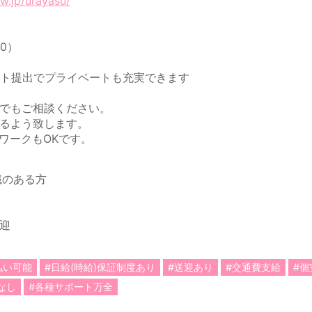
w.jp/urayasu/
00）
フト提出でプライベートも充実できます
でもご相談ください。
るよう致します。
ワークもOKです。
識のある方
迎
払い可能
#日給(時給)保証制度あり
#送迎あり
#交通費支給
#個
なし
#各種サポート万全