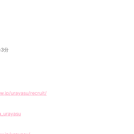
3分
w.jp/urayasu/recruit/
a_urayasu