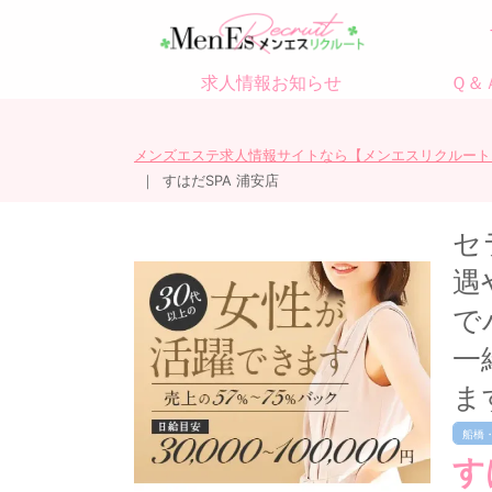
求人情報お知らせ
Ｑ＆
メンズエステ求人情報サイトなら【メンエスリクルート
すはだSPA 浦安店
セ
遇
で
一
ま
船橋
す