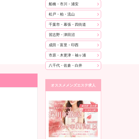
船橋・市川・浦安
松戸・柏・流山
千葉市・幕張・四街道
習志野・津田沼
成田・富里・印西
市原・木更津・袖ヶ浦
八千代・佐倉・白井
オススメメンズエステ求人