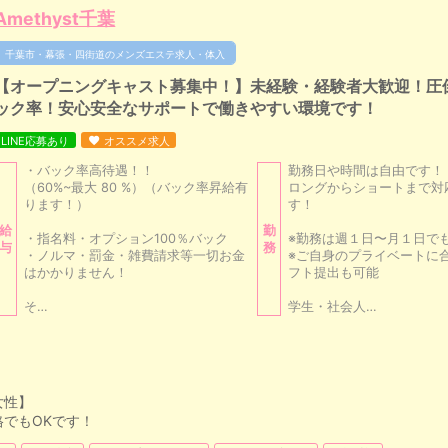
Amethyst千葉
千葉市・幕張・四街道のメンズエステ求人・体入
【オープニングキャスト募集中！】未経験・経験者大歓迎！圧
ック率！安心安全なサポートで働きやすい環境です！
LINE応募あり
オススメ求人
・バック率高待遇！！
勤務日や時間は自由です！
（60%~最大 80 %）（バック率昇給有
ロングからショートまで対
ります！）
す！
給
勤
・指名料・オプション100％バック
※勤務は週１日〜月１日でも
与
務
・ノルマ・罰金・雑費請求等一切お金
※ご自身のプライベートに
はかかりません！
フト提出も可能
そ…
学生・社会人…
女性】
でもOKです！