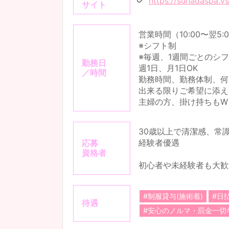
https://suhadaspa.vs
サイト
営業時間（10:00〜翌5:
※シフト制
※毎週、1週間ごとのシ
勤務日
週1日、月1日OK
／時間
勤務時間、勤務体制、何
出来る限りご希望に添え
主婦の方、掛け持ちもW
30歳以上で清潔感、常
経験者優遇
応募
資格者
初心者や未経験者も大歓
#制服貸与(施術着)
#日
待遇
#安心のノルマ・罰金一切