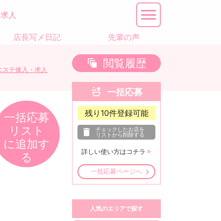
テ求人
店長写メ日記
先輩の声
閲覧履歴
エステ体入・求人
一括応募
残り
10
件登録可能
一括応募
リスト
チェックしたお店を
リストから削除する
に追加す
詳しい使い方はコチラ
る
一括応募ページへ
人気のエリアで探す