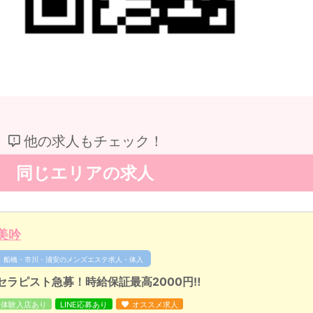
他の求人もチェック！
同じエリアの求人
美吟
船橋・市川・浦安のメンズエステ求人・体入
セラピスト急募！時給保証最高2000円‼︎
体験入店あり
LINE応募あり
オススメ求人