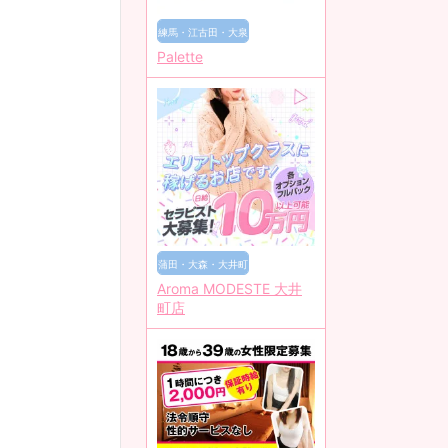
練馬・江古田・大泉
Palette
学園
蒲田・大森・大井町
Aroma MODESTE 大井
町店