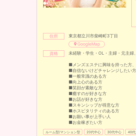
東京都立川市柴崎町3丁目
住所
GoogleMap
未経験・学生・OL・主婦・元主婦
資格
■メンズエステに興味を持った方
■自信ないけどチャレンジしたい
■一般常識のある方
■向上心のある方
■笑顔が素敵な方
■癒すのが好きな方
■お話が好きな方
■スキンシップが得意な方
■ホスピタリティのある方
■お願い事が上手い人
■お金稼ぎたい方
ルーム型/マンション型
20代中心
30代中心
40