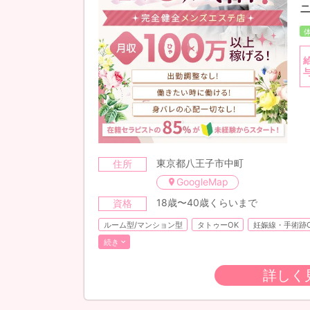
東京都八王子市中町
住所
GoogleMap
18歳〜40歳くらいまで
資格
ルーム型/マンション型
タトゥーOK
妊娠線・手術跡
続き
詳しく