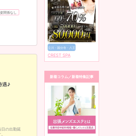
姿関係なし
立川・国分寺・八王
CREST SPA
子
新着コラム／新着特集記事
待遇♪
当日の出勤延
す。