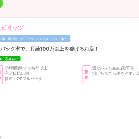
スピリッツ
立川・国分寺・八王子のメンズエステ求人・体入
バック率で、月給100万以上を稼げるお店！
INE応募あり
7時間勤務で10時間以上
週1からの自由出勤可能
給
勤
完全日払い制
掛け持ちでも働きやすい
与
務
指名・OPフルバック
性