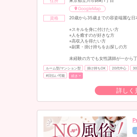
東京都立川市錦町1丁目
住所
GoogleMap
20歳から35歳までの容姿端麗な日
資格
⭐︎スキルを身に付けたい方
⭐︎人を癒すのが好きな方
⭐︎高収入を得たい方
⭐︎副業・掛け持ちをお探しの方
未経験の方でも女性講師が一から
ルーム型/マンション型
掛け持ちOK
20代中心
3
#日払い可能
続き
詳しく
P