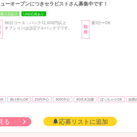
ニューオープンにつきセラピストさん募集中です！
体験入店あり
LINE応募あり
90分コース：バック12,000円以上
週1日〜OK
給
勤
オプションはほぼフルバックでです。
与
務
OK
掛け持ちOK
20代中心
30代中心
40代大活躍
ぽっちゃりOK
短期
見る
応募リストに追加