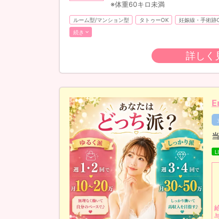
※体重60キロ未満
ルーム型/マンション型
タトゥーOK
妊娠線・手術跡
続き
詳しく
E
L