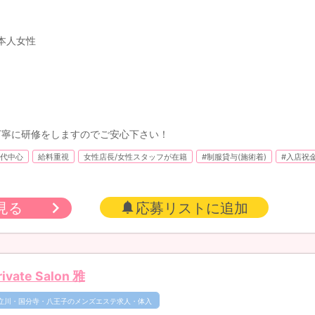
本人女性
丁寧に研修をしますのでご安心下さい！
0代中心
給料重視
女性店長/女性スタッフが在籍
#制服貸与(施術着)
#入店祝
見る
応募リストに追加
rivate Salon 雅
立川・国分寺・八王子のメンズエステ求人・体入