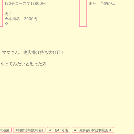
120分コースで13800円
また、予約が…
更に
★本指名＋2000円
☆…
、ママさん、他店掛け持ち大歓迎！
、やってみたいと思った方
方
代大活躍
#制服貸与(施術着)
#日払い可能
#日給(時給)保証制度あり