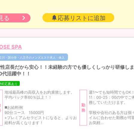
見る
応募リストに追加
OSE SPA
立川・国分寺・八王子のメンズエステ求人・体入
女性店長だから安心！！未経験の方でも優しくしっかり研修しま
0代活躍中！！
INE応募あり
地域最高峰の高収入をお約束致します。
週1〜でも短時間でもOK
平均バック率60％以上！！
11：00-25：00の中で
務していただけます。
給
勤
◼️お給料例
与
務
90分コース 15000円
学校や会社のある方は個
⭐︎プレミアムセラピストになると、よりお
イルに合わせた勤務が可
給料が高くなります！
お気軽…