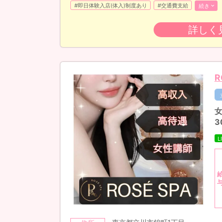
#即日体験入店(体入)制度あり
#交通費支給
続き
詳しく
R
3
L