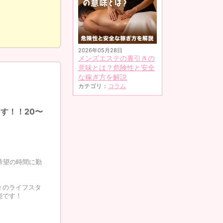
2026年05月28日
メンズエステの裏引きの
意味とは？危険性と安全
な稼ぎ方を解説
カテゴリ：
コラム
す！！20〜
！
ご希望の時間に勤
々のライフスタ
能です！