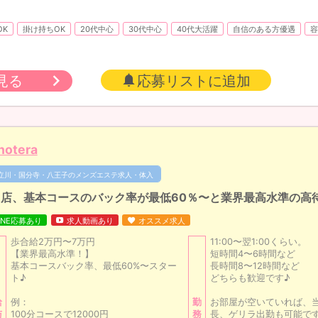
OK
掛け持ちOK
20代中心
30代中心
40代大活躍
自信のある方優遇
容
見る
応募リストに追加
notera
立川・国分寺・八王子のメンズエステ求人・体入
当店、基本コースのバック率が最低60％〜と業界最高水準の高
INE応募あり
求人動画あり
オススメ求人
歩合給2万円〜7万円
11:00〜翌1:00くらい。
【業界最高水準！】
短時間4〜6時間など
基本コースバック率、最低60%〜スター
長時間8〜12時間など
ト♪
どちらも歓迎です♪
給
例：
勤
お部屋が空いていれば、
与
100分コースで12000円
務
長、ゲリラ出勤も可能で