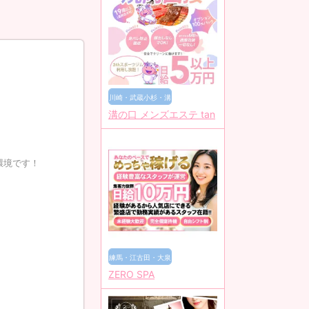
川崎・武蔵小杉・溝
溝の口 メンズエステ tan
の口
環境です！
練馬・江古田・大泉
ZERO SPA
学園