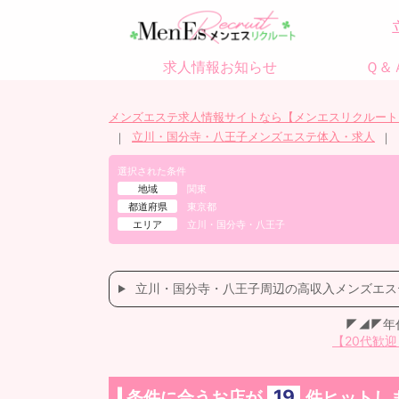
求人情報お知らせ
Ｑ＆
メンズエステ求人情報サイトなら【メンエスリクルート
立川・国分寺・八王子メンズエステ体入・求人
選択された条件
地域
関東
都道府県
東京都
エリア
立川・国分寺・八王子
立川・国分寺・八王子周辺の高収入メンズエステ
◤◢◤年
【20代歓迎
19
条件に合うお店が
件ヒットし