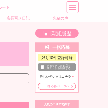
ルート
店長写メ日記
先輩の声
閲覧履歴
一括応募
残り
10
件登録可能
チェックしたお店を
リストから削除する
詳しい使い方はコチラ
一括応募ページへ
人気のエリアで探す