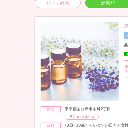
おすすめ順
新着順
高
L
東京都国分寺市本町2丁目
住所
GoogleMap
18歳~30歳くらいまでの日本人女
資格