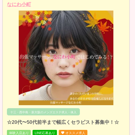
なにわ小町
十三・西中島・新大阪のメンズエステ求人・体入
☆20代〜50代前半まで幅広くセラピスト募集中！☆
体験入店あり
LINE応募あり
オススメ求人