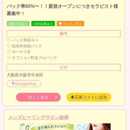
バック率65%〜！！新規オープンにつきセラピスト様
募集中！
体験入店あり
LINE応募あり
オススメ求人
給与
◇ バック率65％〜
◇ 指名料全額バック
◇ ボーナス有
◇ オプション料金フルバック
住所
大阪府大阪市中央区
GoogleMap
詳しく見る
応募リストに追加
メンズヒーリングサロン旋律