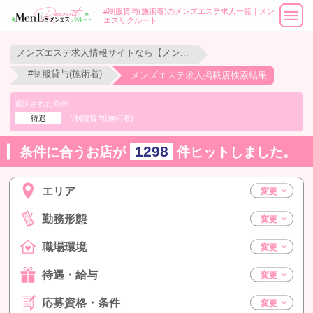
#制服貸与(施術着)のメンズエステ求人一覧｜メン
エスリクルート
メンズエステ求人情報サイトなら【メンエスリクルート】
#制服貸与(施術着)
メンズエステ求人掲載店検索結果
選択された条件
待遇
#制服貸与(施術着)
1298
条件に合うお店が
件ヒットしました。
エリア
勤務形態
職場環境
待遇・給与
応募資格・条件