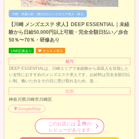
川崎・武蔵小杉・溝の口のメンズエステ求人・体入
【川崎 メンズエステ 求人】DEEP ESSENTIAL｜未経
験から日給50,000円以上可能・完全全額日払い／歩合
50％〜70％・研修あり
LINE応募あり
オススメ求人
給与
DEEP ESSENTIALは、川崎エリアで未経験から高収入を目指した
い女性におすすめのメンズエステ求人です。お給料は完全全額日払
い制。働いた分をその日に受け取れるため、急…
住所
神奈川県川崎市川崎区
GoogleMap
1
このお店には
件
の
レビューがあります