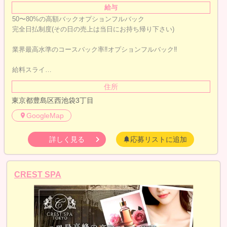
給与
50〜80%の高額バックオプションフルバック
完全日払制度(その日の売上は当日にお持ち帰り下さい)
業界最高水準のコースバック率‼オプションフルバック‼
給料スライ…
住所
東京都豊島区西池袋3丁目
GoogleMap
詳しく見る
応募リストに追加
CREST SPA