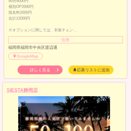
90分8000円
個別OP2000円
指名料2000円
合計12000円
※オプションに関しては、衣装チェン…
住所
福岡県福岡市中央区渡辺通
GoogleMap
詳しく見る
応募リストに追加
SIESTA静岡店