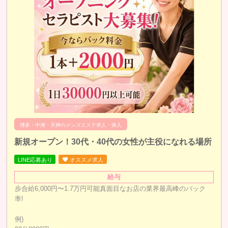
博多・中洲・天神のメンズエステ求人・体入
新規オープン！30代・40代の女性が主役になれる場所
LINE応募あり
オススメ求人
給与
歩合給6,000円〜1.7万円可能真面目なお店の業界最高峰のバック
率!
例)