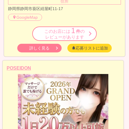
住所
静岡県静岡市葵区紺屋町11-17
GoogleMap
1
このお店には
件
の
レビューがあります
詳しく見る
応募リストに追加
POSEIDON