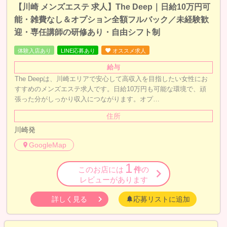
【川崎 メンズエステ 求人】The Deep｜日給10万円可
能・雑費なし＆オプション全額フルバック／未経験歓
迎・専任講師の研修あり・自由シフト制
体験入店あり
LINE応募あり
オススメ求人
給与
The Deepは、川崎エリアで安心して高収入を目指したい女性にお
すすめのメンズエステ求人です。日給10万円も可能な環境で、頑
張った分がしっかり収入につながります。オプ…
住所
川崎発
GoogleMap
1
このお店には
件
の
レビューがあります
詳しく見る
応募リストに追加