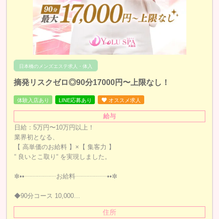
日本橋のメンズエステ求人・体入
摘発リスクゼロ◎90分17000円〜上限なし！
体験入店あり
LINE応募あり
オススメ求人
給与
日給：5万円〜10万円以上！
業界初となる、
【 高単価のお給料 】×【 集客力 】
“ 良いとこ取り“ を実現しました。
✼••┈┈┈┈┈お給料┈┈┈┈┈••✼
◆90分コース 10,000…
住所