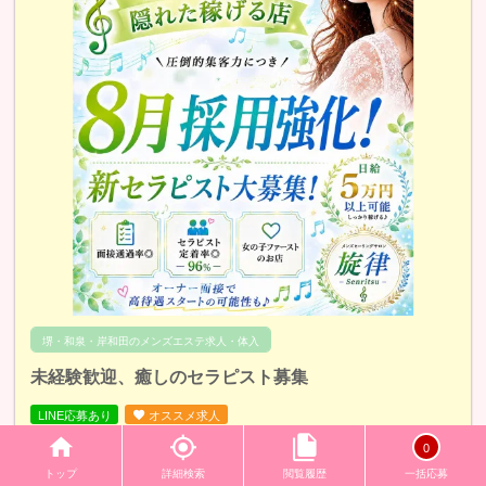
堺・和泉・岸和田のメンズエステ求人・体入
未経験歓迎、癒しのセラピスト募集
LINE応募あり
オススメ求人
0
給与
トップ
詳細検索
閲覧履歴
一括応募
報酬は1日3万円〜9万円以上可能ですっ✨