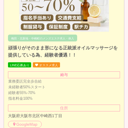
梅田・北新地・中崎町のメンズエステ求人・体入
頑張りがそのまま形になる正統派オイルマッサージを
提供している為、経験者優遇！！
LINE応募あり
オススメ求人
給与
業務委託完全歩合給
未経験者50%スタート
経験者55%-70%
指名料金100%
住所
大阪府大阪市北区中崎西1丁目
GoogleMap