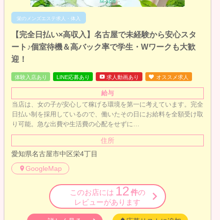
栄のメンズエステ求人・体入
【完全日払い×高収入】名古屋で未経験から安心スタ
ート♪個室待機＆高バック率で学生・Wワークも大歓
迎！
体験入店あり
LINE応募あり
求人動画あり
オススメ求人
給与
当店は、女の子が安心して稼げる環境を第一に考えています。完全
日払い制を採用しているので、働いたその日にお給料を全額受け取
り可能。急な出費や生活費の心配をせずに…
住所
愛知県名古屋市中区栄4丁目
GoogleMap
12
このお店には
件
の
レビューがあります