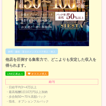
静岡・藤枝・富士のメンズエステ求人・体入
他店を圧倒する集客力で、どこよりも安定した収入を
得られます。
LINE応募あり
オススメ求人
給与
・日給平均3〜4万以上
・最高報酬1日10万円以上加納
・歩合制50〜70％高額バック
・指名、オプションフルバック