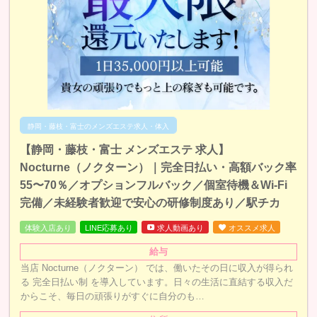
静岡・藤枝・富士のメンズエステ求人・体入
【静岡・藤枝・富士 メンズエステ 求人】
Nocturne（ノクターン）｜完全日払い・高額バック率
55〜70％／オプションフルバック／個室待機＆Wi-Fi
完備／未経験者歓迎で安心の研修制度あり／駅チカ
体験入店あり
LINE応募あり
求人動画あり
オススメ求人
給与
当店 Nocturne（ノクターン） では、働いたその日に収入が得られ
る 完全日払い制 を導入しています。日々の生活に直結する収入だ
からこそ、毎日の頑張りがすぐに自分のも…