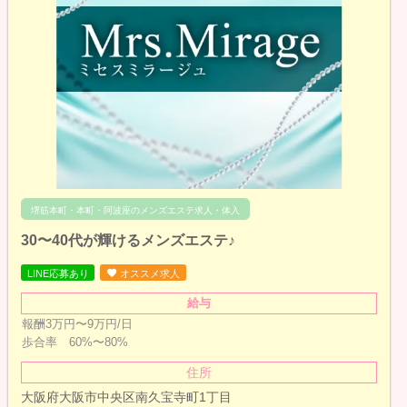
堺筋本町・本町・阿波座のメンズエステ求人・体入
30〜40代が輝けるメンズエステ♪
LINE応募あり
オススメ求人
給与
報酬3万円〜9万円/日
歩合率 60%〜80%
住所
大阪府大阪市中央区南久宝寺町1丁目