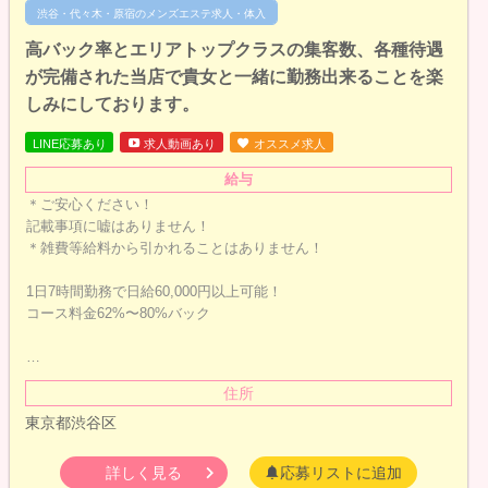
渋谷・代々木・原宿のメンズエステ求人・体入
高バック率とエリアトップクラスの集客数、各種待遇
が完備された当店で貴女と一緒に勤務出来ることを楽
しみにしております。
LINE応募あり
求人動画あり
オススメ求人
給与
＊ご安心ください！
記載事項に嘘はありません！
＊雑費等給料から引かれることはありません！
1日7時間勤務で日給60,000円以上可能！
コース料金62%〜80%バック
…
住所
東京都渋谷区
詳しく見る
応募リストに追加