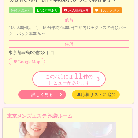
体験入店あり
LINE応募あり
求人動画あり
オススメ求人
給与
100,000円以上可 90分平均25000円で都内TOPクラスの高額バッ
ク バック率80％〜
住所
東京都豊島区池袋2丁目
GoogleMap
11
このお店には
件
の
レビューがあります
詳しく見る
応募リストに追加
東京メンズエステ 池袋ルーム