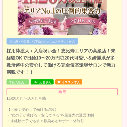
恵比寿・中目黒・代官山のメンズエステ求人・体入
採用枠拡大＋入店祝い金！恵比寿エリアの高級店！未
経験OKで日給10〜20万円◎20代可愛い＆綺麗系が多
数活躍中の安心して働ける完全個室環境サロンで魅力
満載です！！
体験入店あり
LINE応募あり
オススメ求人
給与
日給8万円〜20万円可能
【可愛く安心して働ける環境】
・“女の子が稼げる・安心できる”を最優先の運営体制
・未経験の子でもすぐ馴染めるサポート体制◎