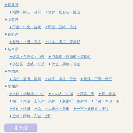
福井県
福井・鯖江・越前
坂井・あわら・勝山
山梨県
甲府・中央・笛吹
甲斐・韮崎・北杜
長野県
長野・上田・須坂
松本・塩尻・安曇野
岐阜県
岐阜・各務原・山県
羽島郡・岐南町・笠松町
多治見・土岐・可児
大垣・羽島・瑞穂
静岡県
浜松・磐田・掛川
静岡・藤枝・富士
沼津・三島・伊豆
愛知県
名駅・納屋橋・中村
丸の内・久屋
高岳・泉
錦・伏見
栄
大須・上前津・鶴舞
新栄町・東新町
千種・今池・池下
金山・熱田
黒川・大曽根・矢田
一宮・春日井・小牧
豊橋・岡崎・安城・豊田
北海道