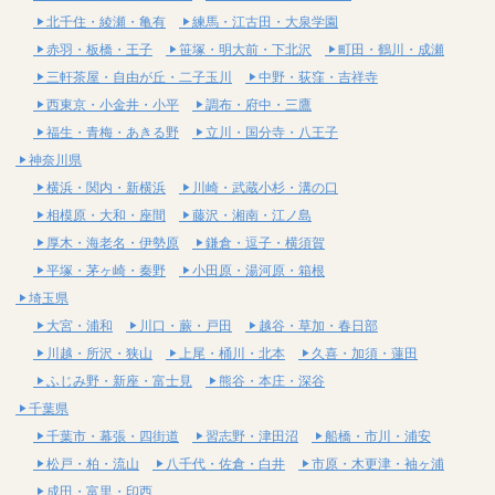
北千住・綾瀬・亀有
練馬・江古田・大泉学園
赤羽・板橋・王子
笹塚・明大前・下北沢
町田・鶴川・成瀬
三軒茶屋・自由が丘・二子玉川
中野・荻窪・吉祥寺
西東京・小金井・小平
調布・府中・三鷹
福生・青梅・あきる野
立川・国分寺・八王子
神奈川県
横浜・関内・新横浜
川崎・武蔵小杉・溝の口
相模原・大和・座間
藤沢・湘南・江ノ島
厚木・海老名・伊勢原
鎌倉・逗子・横須賀
平塚・茅ヶ崎・秦野
小田原・湯河原・箱根
埼玉県
大宮・浦和
川口・蕨・戸田
越谷・草加・春日部
川越・所沢・狭山
上尾・桶川・北本
久喜・加須・蓮田
ふじみ野・新座・富士見
熊谷・本庄・深谷
千葉県
千葉市・幕張・四街道
習志野・津田沼
船橋・市川・浦安
松戸・柏・流山
八千代・佐倉・白井
市原・木更津・袖ヶ浦
成田・富里・印西