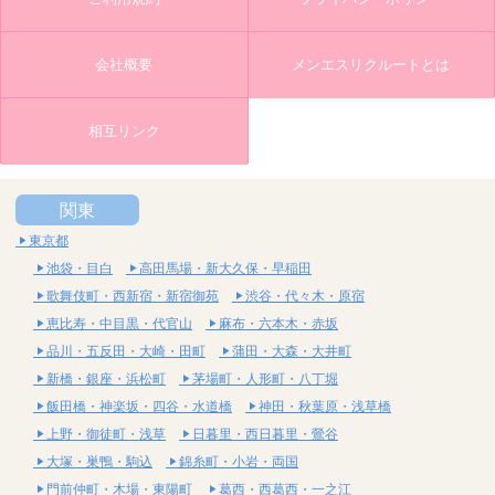
会社概要
メンエスリクルートとは
相互リンク
関東
東京都
池袋・目白
高田馬場・新大久保・早稲田
歌舞伎町・西新宿・新宿御苑
渋谷・代々木・原宿
恵比寿・中目黒・代官山
麻布・六本木・赤坂
品川・五反田・大崎・田町
蒲田・大森・大井町
新橋・銀座・浜松町
茅場町・人形町・八丁堀
飯田橋・神楽坂・四谷・水道橋
神田・秋葉原・浅草橋
上野・御徒町・浅草
日暮里・西日暮里・鶯谷
大塚・巣鴨・駒込
錦糸町・小岩・両国
門前仲町・木場・東陽町
葛西・西葛西・一之江