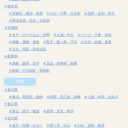
栃木県
宇都宮・鹿沼・真岡
小山・下野・壬生町
佐野・足利・野木
那須塩原・日光・大田原
茨城県
水戸・ひたちなか・笠間
土浦・牛久
つくば・下妻・常総
神栖・鹿嶋・潮来
取手・龍ヶ崎・守谷
古河・結城・坂東
日立・高萩・常陸太田
群馬県
高崎・藤岡・安中
太田・伊勢崎・前橋
館林・千代田町・明和町
中部
新潟県
新潟・新発田・胎内
長岡・燕三条・柏崎
上越・妙高・糸魚川
富山県
富山・滑川・砺波
高岡・氷見・射水
石川県
金沢・内灘・かほく
野々市・白山
小松・加賀・能美