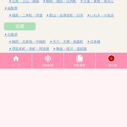
山形・上山・南陽
鶴岡・酒田・庄内町
天童・東根・寒河江
福島県
福島・二本松・伊達
郡山・会津若松・白河
いわき・小名浜
近畿
大阪府
梅田・北新地・中崎町
天六・天満・南森町
日本橋
堺筋本町・本町・阿波座
難波・桜川・道頓堀
長堀橋・心斎橋・南船場
十三・西中島・新大阪
0
京橋・桜ノ宮・都島
谷町四丁目・六丁目・松屋町
トップ
詳細検索
閲覧履歴
一括応募
天王寺・谷九・寺田町
吹田・豊中・高槻・茨木
東大阪・布施・八尾
堺・和泉・岸和田
京都府
四条烏丸・河原町・祇園四条
烏丸御池・三条・京都市役所前
四条大宮・西院・二条
京都駅・七条烏丸・東山
兵庫県
神戸・三宮・元町
西宮・尼崎・宝塚
姫路・加古川・明石
三重県
四日市・桑名・鈴鹿
津・松阪・伊勢
亀山・伊賀・名張