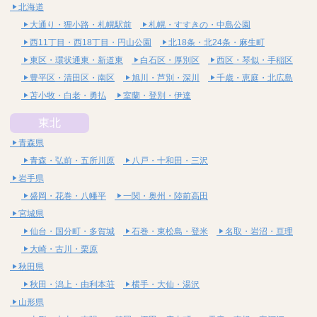
北海道
大通り・狸小路・札幌駅前
札幌・すすきの・中島公園
西11丁目・西18丁目・円山公園
北18条・北24条・麻生町
東区・環状通東・新道東
白石区・厚別区
西区・琴似・手稲区
豊平区・清田区・南区
旭川・芦別・深川
千歳・恵庭・北広島
苫小牧・白老・勇払
室蘭・登別・伊達
東北
青森県
青森・弘前・五所川原
八戸・十和田・三沢
岩手県
盛岡・花巻・八幡平
一関・奥州・陸前高田
宮城県
仙台・国分町・多賀城
石巻・東松島・登米
名取・岩沼・亘理
大崎・古川・栗原
秋田県
秋田・潟上・由利本荘
横手・大仙・湯沢
山形県