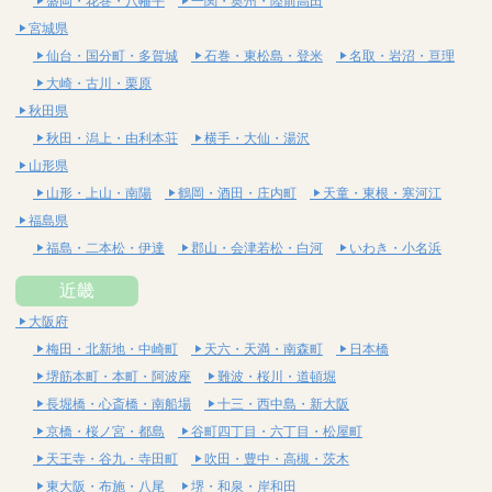
盛岡・花巻・八幡平
一関・奥州・陸前高田
宮城県
仙台・国分町・多賀城
石巻・東松島・登米
名取・岩沼・亘理
大崎・古川・栗原
秋田県
秋田・潟上・由利本荘
横手・大仙・湯沢
山形県
山形・上山・南陽
鶴岡・酒田・庄内町
天童・東根・寒河江
福島県
福島・二本松・伊達
郡山・会津若松・白河
いわき・小名浜
近畿
大阪府
梅田・北新地・中崎町
天六・天満・南森町
日本橋
堺筋本町・本町・阿波座
難波・桜川・道頓堀
長堀橋・心斎橋・南船場
十三・西中島・新大阪
京橋・桜ノ宮・都島
谷町四丁目・六丁目・松屋町
天王寺・谷九・寺田町
吹田・豊中・高槻・茨木
東大阪・布施・八尾
堺・和泉・岸和田