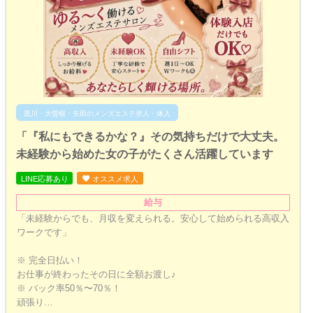
黒川・大曽根・矢田のメンズエステ求人・体入
「『私にもできるかな？』その気持ちだけで大丈夫。
未経験から始めた女の子がたくさん活躍しています
LINE応募あり
オススメ求人
給与
「未経験からでも、月収を変えられる。安心して始められる高収入
ワークです」
※ 完全日払い！
お仕事が終わったその日に全額お渡し♪
※ バック率50％〜70％！
頑張り…