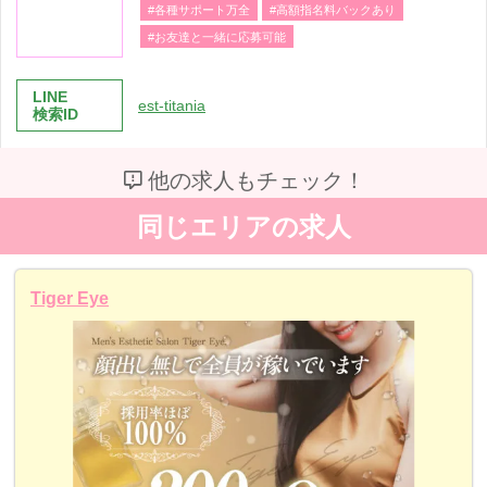
#各種サポート万全
#高額指名料バックあり
#お友達と一緒に応募可能
LINE
est-titania
検索ID
他の求人もチェック！
同じエリアの求人
Tiger Eye