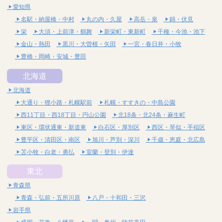
愛知県
名駅・納屋橋・中村
丸の内・久屋
高岳・泉
錦・伏見
栄
大須・上前津・鶴舞
新栄町・東新町
千種・今池・池下
金山・熱田
黒川・大曽根・矢田
一宮・春日井・小牧
豊橋・岡崎・安城・豊田
北海道
北海道
大通り・狸小路・札幌駅前
札幌・すすきの・中島公園
西11丁目・西18丁目・円山公園
北18条・北24条・麻生町
東区・環状通東・新道東
白石区・厚別区
西区・琴似・手稲区
豊平区・清田区・南区
旭川・芦別・深川
千歳・恵庭・北広島
苫小牧・白老・勇払
室蘭・登別・伊達
東北
青森県
青森・弘前・五所川原
八戸・十和田・三沢
岩手県