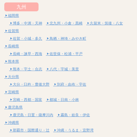
九州
福岡県
博多・中洲・天神
北九州・小倉・黒崎
久留米・筑後・八女
佐賀県
佐賀・小城・多久
鳥栖・神埼・みやき町
長崎県
長崎・諫早・西海
佐世保・松浦・平戸
熊本県
熊本・宇土・合志
八代・宇城・美里
大分県
大分・臼杵・豊後大野
別府・由布・宇佐
宮崎県
宮崎・西都・国富
都城・日南・小林
鹿児島県
鹿児島・日置・薩摩川内
霧島・姶良・伊佐
沖縄県
那覇市・国際通り・辻
沖縄・うるま・宜野湾