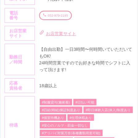
電話
052-979-2185
番号
お店営業
お店営業サイト
サイト
【自由出勤】一日3時間〜何時間いていただいて
もOK!
勤務日
／時間
24時間営業ですのでお好きな時間でシフトに入
って頂けます!
応募
18歳以上
資格者
#制服貸与(施術着)
#日払い可能
#日給(時給)保証制度あり
#即日体験入店(体入)制度あり
#個室待機あり
#生理休暇あり
待遇
#安心のノルマ・罰金一切なし
#アリバイ対策万全(各種書類用意可能)