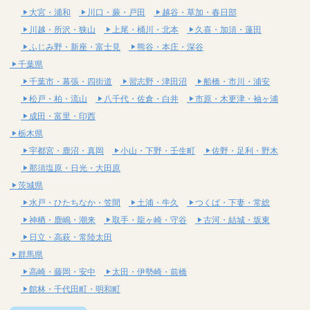
大宮・浦和
川口・蕨・戸田
越谷・草加・春日部
川越・所沢・狭山
上尾・桶川・北本
久喜・加須・蓮田
ふじみ野・新座・富士見
熊谷・本庄・深谷
千葉県
千葉市・幕張・四街道
習志野・津田沼
船橋・市川・浦安
松戸・柏・流山
八千代・佐倉・白井
市原・木更津・袖ヶ浦
成田・富里・印西
栃木県
宇都宮・鹿沼・真岡
小山・下野・壬生町
佐野・足利・野木
那須塩原・日光・大田原
茨城県
水戸・ひたちなか・笠間
土浦・牛久
つくば・下妻・常総
神栖・鹿嶋・潮来
取手・龍ヶ崎・守谷
古河・結城・坂東
日立・高萩・常陸太田
群馬県
高崎・藤岡・安中
太田・伊勢崎・前橋
館林・千代田町・明和町