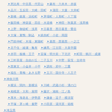
恵比寿・中目黒・代官山
麻布・六本木・赤坂
品川・五反田・大崎・田町
蒲田・大森・大井町
新橋・銀座・浜松町
茅場町・人形町・八丁堀
飯田橋・神楽坂・四谷・水道橋
神田・秋葉原・浅草橋
上野・御徒町・浅草
日暮里・西日暮里・鶯谷
大塚・巣鴨・駒込
錦糸町・小岩・両国
門前仲町・木場・東陽町
葛西・西葛西・一之江
北千住・綾瀬・亀有
練馬・江古田・大泉学園
赤羽・板橋・王子
笹塚・明大前・下北沢
町田・鶴川・成瀬
三軒茶屋・自由が丘・二子玉川
中野・荻窪・吉祥寺
西東京・小金井・小平
調布・府中・三鷹
福生・青梅・あきる野
立川・国分寺・八王子
神奈川県
横浜・関内・新横浜
川崎・武蔵小杉・溝の口
相模原・大和・座間
藤沢・湘南・江ノ島
厚木・海老名・伊勢原
鎌倉・逗子・横須賀
平塚・茅ヶ崎・秦野
小田原・湯河原・箱根
埼玉県