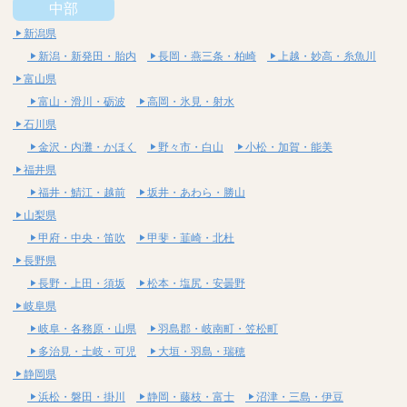
中部
新潟県
新潟・新発田・胎内
長岡・燕三条・柏崎
上越・妙高・糸魚川
富山県
富山・滑川・砺波
高岡・氷見・射水
石川県
金沢・内灘・かほく
野々市・白山
小松・加賀・能美
福井県
福井・鯖江・越前
坂井・あわら・勝山
山梨県
甲府・中央・笛吹
甲斐・韮崎・北杜
長野県
長野・上田・須坂
松本・塩尻・安曇野
岐阜県
岐阜・各務原・山県
羽島郡・岐南町・笠松町
多治見・土岐・可児
大垣・羽島・瑞穂
静岡県
浜松・磐田・掛川
静岡・藤枝・富士
沼津・三島・伊豆