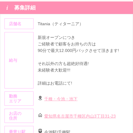

募集詳細
店舗名
Titania（ティターニア）
新規オープンにつき
ご経験者で顧客をお持ちの方は
90分で最大12.000円バックさせて頂きます!
給与
それ以外の方も超絶好待遇!
未経験者大歓迎!!!
詳細はお電話にて!
勤務
千種・今池・池下
エリア
お店の
愛知県名古屋市千種区内山3丁目31-23
住所
最寄り駅
今池駅/千種駅