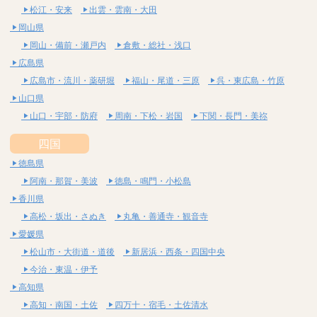
松江・安来
出雲・雲南・大田
岡山県
岡山・備前・瀬戸内
倉敷・総社・浅口
広島県
広島市・流川・薬研堀
福山・尾道・三原
呉・東広島・竹原
山口県
山口・宇部・防府
周南・下松・岩国
下関・長門・美祢
四国
徳島県
阿南・那賀・美波
徳島・鳴門・小松島
香川県
高松・坂出・さぬき
丸亀・善通寺・観音寺
愛媛県
松山市・大街道・道後
新居浜・西条・四国中央
今治・東温・伊予
高知県
高知・南国・土佐
四万十・宿毛・土佐清水