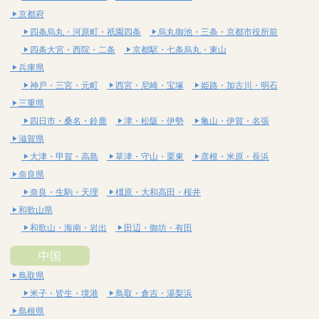
京都府
四条烏丸・河原町・祇園四条
烏丸御池・三条・京都市役所前
四条大宮・西院・二条
京都駅・七条烏丸・東山
兵庫県
神戸・三宮・元町
西宮・尼崎・宝塚
姫路・加古川・明石
三重県
四日市・桑名・鈴鹿
津・松阪・伊勢
亀山・伊賀・名張
滋賀県
大津・甲賀・高島
草津・守山・栗東
彦根・米原・長浜
奈良県
奈良・生駒・天理
橿原・大和高田・桜井
和歌山県
和歌山・海南・岩出
田辺・御坊・有田
中国
鳥取県
米子・皆生・境港
鳥取・倉吉・湯梨浜
島根県