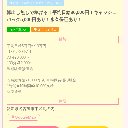
丸の内・久屋のメンズエステ求人・体入
顔出し無しで稼げる！平均日給80,000円！キャッシュ
バック5,000円あり！永久保証あり！
LINE応募あり
オススメ求人
給与
平均日給5万円〜10万円
【バック料金】
70分¥8.000〜
100分¥12.000〜
※経験者は優遇
☆時給保証¥1.000円 例 10時間待機の場合
1時間✖︎10時間=¥10.000支給
☆交通費…
住所
愛知県名古屋市中区丸の内
GoogleMap