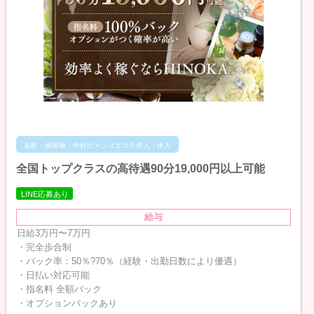
名駅・納屋橋・中村のメンズエステ求人・体入
全国トップクラスの高待遇90分19,000円以上可能
LINE応募あり
給与
日給3万円〜7万円
・完全歩合制
・バック率：50％?70％（経験・出勤日数により優遇）
・日払い対応可能
・指名料 全額バック
・オプションバックあり