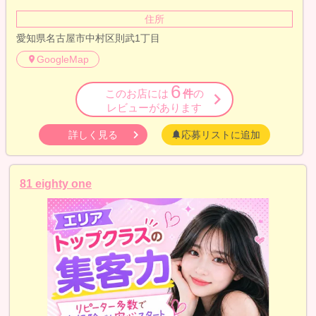
住所
愛知県名古屋市中村区則武1丁目
GoogleMap
6
このお店には
件
の
レビューがあります
詳しく見る
応募リストに追加
81 eighty one