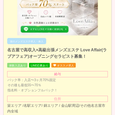
栄のメンズエステ求人・体入
名古屋で高収入×高級出張メンズエステ Love Affair(ラ
ブアフェア)オープニングセラピスト募集！
体験入店あり
LINE応募あり
オススメ求人
給与
バック率：入店〜3ヶ月70%固定
その後も最低55〜70％
指名料・オプションフルバック！
住所
栄エリア /名駅エリア/ 錦エリア / 金山駅周辺/その他名古屋市
内全域