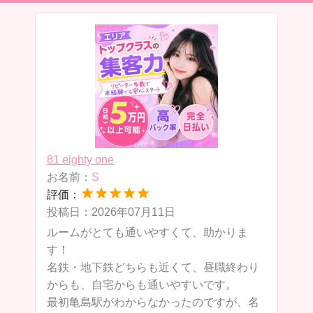
81 eighty one
8
お名前：
S
評価：
投稿日：2026年07月11日
投
e
ルームがとても通いやすくて、助かりま
8
す！
名鉄・地下鉄どちらも近くて、昼職終わり
き
からも、自宅からも通いやすいです。
丁
最初亀島駅がわからなかったのですが、名