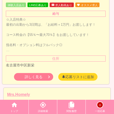
体験入店あり
LINE応募あり
求人動画あり
オススメ求人
給与
☆入店特典☆
最初の出勤から3日間は、「お給料＋1万円」お渡しします！
コース料金の【55％〜最大70％】をお渡ししています！
指名料・オプション料はフルバック◎
…
住所
名古屋市中区新栄
詳しく見る
応募リストに追加
Mrs.Homely
0
トップ
詳細検索
閲覧履歴
一括応募