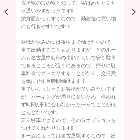
も
古屋駅の次の駅と知って、実はめちゃくち
。
ゃ通いやすかったです‼︎
栄方面からもすぐなので、勤務後に買い物
も
にも行きやすいです！
が
、
昼職が休みの日は夜中まで働きたいので、
ま
車で出勤することもありますが、どのルー
ムも名古屋中心部の半額くらいで安く駐車
できるところが近くにあるので、帰りに駐
が
車料金でガッカリすることがなく、交通費
き
を気にせず長時間働けます！
車でいらっしゃるお客様が多いみたいです
が、パーキングが周りに多いため、停めれ
ず時間が間に合わなかった〜ってことがほ
とんどないです。
安く駐車できるので、その分オプションを
つけてくれたりします‼︎
ルームによっては名古屋駅すぐなので、出