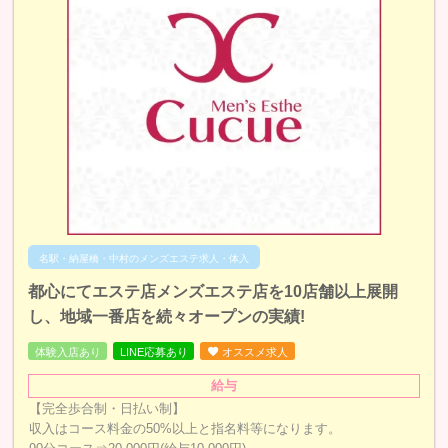
名駅・納屋橋・中村のメンズエステ求人・体入
都心にてエステ店メンズエステ店を10店舗以上展開
し、地域一番店を続々オープンの実績!
体験入店あり
LINE応募あり
オススメ求人
給与
【完全歩合制・日払い制】
収入はコース料金の50%以上と指名料等になります。