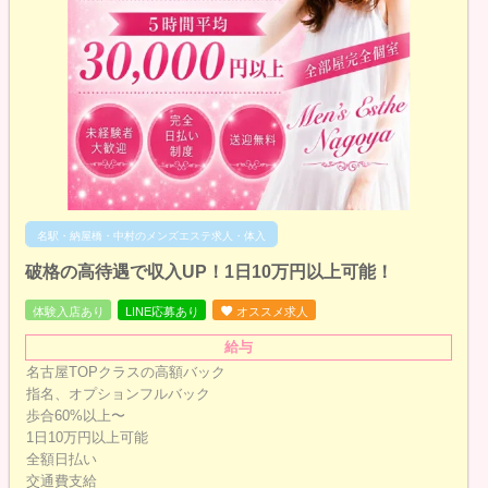
名駅・納屋橋・中村のメンズエステ求人・体入
破格の高待遇で収入UP！1日10万円以上可能！
体験入店あり
LINE応募あり
オススメ求人
給与
名古屋TOPクラスの高額バック
指名、オプションフルバック
歩合60%以上〜
1日10万円以上可能
全額日払い
交通費支給