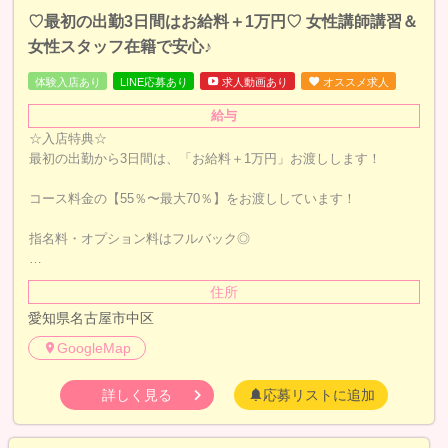
♡最初の出勤3日間はお給料＋1万円♡ 女性講師講習＆
女性スタッフ在籍で安心♪
体験入店あり
LINE応募あり
求人動画あり
オススメ求人
給与
☆入店特典☆
最初の出勤から3日間は、「お給料＋1万円」お渡しします！
コース料金の【55％〜最大70％】をお渡ししています！
指名料・オプション料はフルバック◎
…
住所
愛知県名古屋市中区
GoogleMap
詳しく見る
応募リストに追加