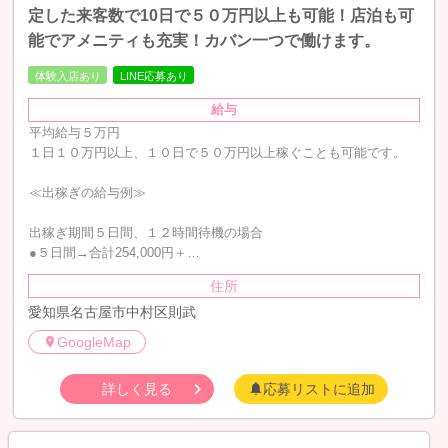
定した来客数で10日で５０万円以上も可能！店泊も可
能でアメニティも充実！カバン一つで働けます。
体験入店あり
LINE応募あり
給与
平均給与５万円
１日１０万円以上、１０日で５０万円以上稼ぐことも可能です。
≪出稼ぎの給与例≫
出稼ぎ期間５日間、１２時間待機の場合
●５日間→合計254,000円＋…
住所
愛知県名古屋市中村区則武
GoogleMap
詳しく見る
応募リストに追加