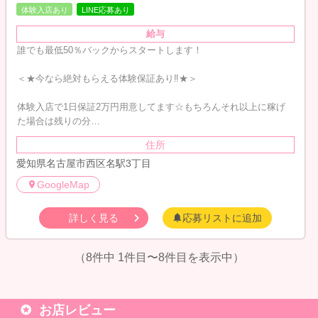
体験入店あり
LINE応募あり
給与
誰でも最低50％バックからスタートします！
＜★今なら絶対もらえる体験保証あり‼︎★＞
体験入店で1日保証2万円用意してます☆もちろんそれ以上に稼げ
た場合は残りの分…
住所
愛知県名古屋市西区名駅3丁目
GoogleMap
詳しく見る
応募リストに追加
（8件中 1件目〜8件目を表示中）
お店レビュー