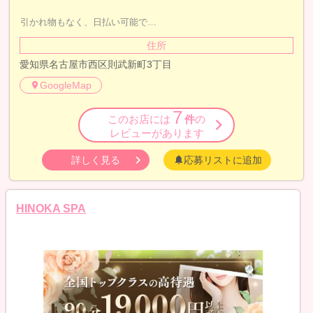
引かれ物もなく、日払い可能で…
住所
愛知県名古屋市西区則武新町3丁目
GoogleMap
7
このお店には
件
の
レビューがあります
詳しく見る
応募リストに追加
HINOKA SPA