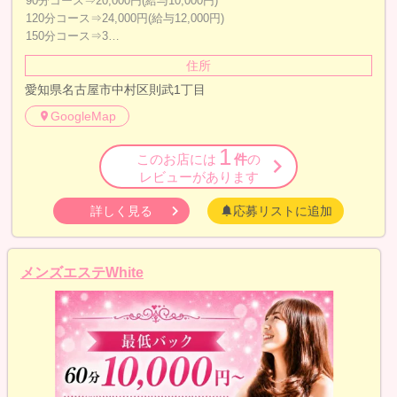
90分コース⇒20,000円(給与10,000円)
120分コース⇒24,000円(給与12,000円)
150分コース⇒3…
住所
愛知県名古屋市中村区則武1丁目
GoogleMap
1
このお店には
件
の
レビューがあります
詳しく見る
応募リストに追加
メンズエステWhite