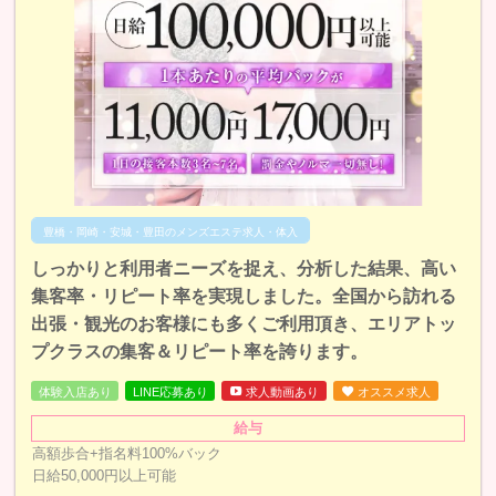
豊橋・岡崎・安城・豊田のメンズエステ求人・体入
しっかりと利用者ニーズを捉え、分析した結果、高い
集客率・リピート率を実現しました。全国から訪れる
出張・観光のお客様にも多くご利用頂き、エリアトッ
プクラスの集客＆リピート率を誇ります。
体験入店あり
LINE応募あり
求人動画あり
オススメ求人
給与
高額歩合+指名料100%バック
日給50,000円以上可能