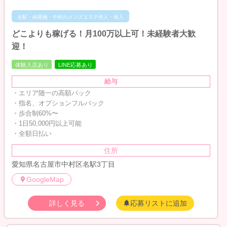
名駅・納屋橋・中村のメンズエステ求人・体入
どこよりも稼げる！月100万以上可！未経験者大歓
迎！
体験入店あり
LINE応募あり
給与
・エリア随一の高額バック
・指名、オプションフルバック
・歩合制60%〜
・1日50,000円以上可能
・全額日払い
住所
愛知県名古屋市中村区名駅3丁目
GoogleMap
詳しく見る
応募リストに追加