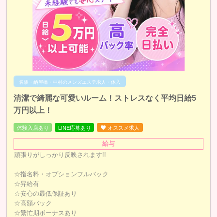
名駅・納屋橋・中村のメンズエステ求人・体入
清潔で綺麗な可愛いルーム！ストレスなく平均日給5
万円以上！
体験入店あり
LINE応募あり
オススメ求人
給与
頑張りがしっかり反映されます!!
☆指名料・オプションフルバック
☆昇給有
☆安心の最低保証あり
☆高額バック
☆繁忙期ボーナスあり