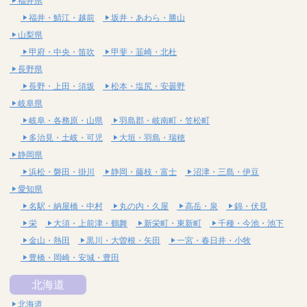
福井県
福井・鯖江・越前
坂井・あわら・勝山
山梨県
甲府・中央・笛吹
甲斐・韮崎・北杜
長野県
長野・上田・須坂
松本・塩尻・安曇野
岐阜県
岐阜・各務原・山県
羽島郡・岐南町・笠松町
多治見・土岐・可児
大垣・羽島・瑞穂
静岡県
浜松・磐田・掛川
静岡・藤枝・富士
沼津・三島・伊豆
愛知県
名駅・納屋橋・中村
丸の内・久屋
高岳・泉
錦・伏見
栄
大須・上前津・鶴舞
新栄町・東新町
千種・今池・池下
金山・熱田
黒川・大曽根・矢田
一宮・春日井・小牧
豊橋・岡崎・安城・豊田
北海道
北海道