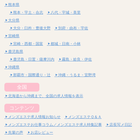
熊本県
熊本・宇土・合志
八代・宇城・美里
大分県
大分・臼杵・豊後大野
別府・由布・宇佐
宮崎県
宮崎・西都・国富
都城・日南・小林
鹿児島県
鹿児島・日置・薩摩川内
霧島・姶良・伊佐
沖縄県
那覇市・国際通り・辻
沖縄・うるま・宜野湾
全国
北海道から沖縄まで、全国の求人情報を表示
コンテンツ
メンズエステ求人情報お知らせ
メンズエステＱ＆Ａ
メンズエステお仕事コラム／メンズエステ求人特集記事
店長写メ日記
先輩の声
お店レビュー