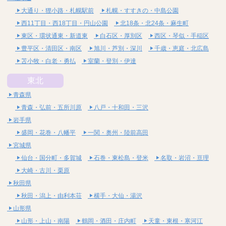
大通り・狸小路・札幌駅前
札幌・すすきの・中島公園
西11丁目・西18丁目・円山公園
北18条・北24条・麻生町
東区・環状通東・新道東
白石区・厚別区
西区・琴似・手稲区
豊平区・清田区・南区
旭川・芦別・深川
千歳・恵庭・北広島
苫小牧・白老・勇払
室蘭・登別・伊達
東北
青森県
青森・弘前・五所川原
八戸・十和田・三沢
岩手県
盛岡・花巻・八幡平
一関・奥州・陸前高田
宮城県
仙台・国分町・多賀城
石巻・東松島・登米
名取・岩沼・亘理
大崎・古川・栗原
秋田県
秋田・潟上・由利本荘
横手・大仙・湯沢
山形県
山形・上山・南陽
鶴岡・酒田・庄内町
天童・東根・寒河江