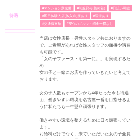
#マンション寮完備
#制服貸与(施術着)
#日払い可能
待遇
#即日体験入店(体入)制度あり
#送迎あり
#交通費支給
#安心のノルマ・罰金一切なし
当店は女性店長・男性スタッフ共におりますの
で、ご希望があれば女性スタッフの面接や講習
も可能です。
「女の子ファーストを第一に。」を実現するた
め、
女の子と一緒にお店を作っていきたいと考えて
おります。
女の子人数もオープンから4年たった今も待遇
面、働きやすい環境を名古屋一番を目指せるよ
うに私たちも一生懸命頑張ります。
働きやすい環境を整えるために日々頑張ってい
ます。
お給料だけでなく、来ていただいた女の子全員