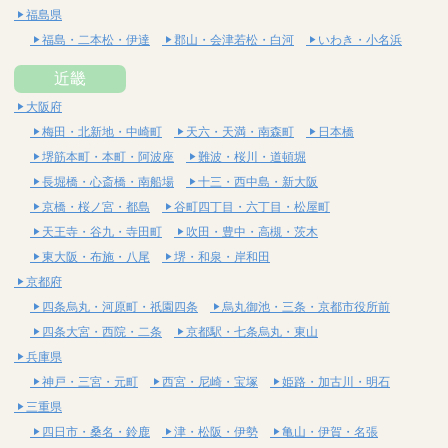
福島県
福島・二本松・伊達
郡山・会津若松・白河
いわき・小名浜
近畿
大阪府
梅田・北新地・中崎町
天六・天満・南森町
日本橋
堺筋本町・本町・阿波座
難波・桜川・道頓堀
長堀橋・心斎橋・南船場
十三・西中島・新大阪
京橋・桜ノ宮・都島
谷町四丁目・六丁目・松屋町
天王寺・谷九・寺田町
吹田・豊中・高槻・茨木
東大阪・布施・八尾
堺・和泉・岸和田
京都府
四条烏丸・河原町・祇園四条
烏丸御池・三条・京都市役所前
四条大宮・西院・二条
京都駅・七条烏丸・東山
兵庫県
神戸・三宮・元町
西宮・尼崎・宝塚
姫路・加古川・明石
三重県
四日市・桑名・鈴鹿
津・松阪・伊勢
亀山・伊賀・名張