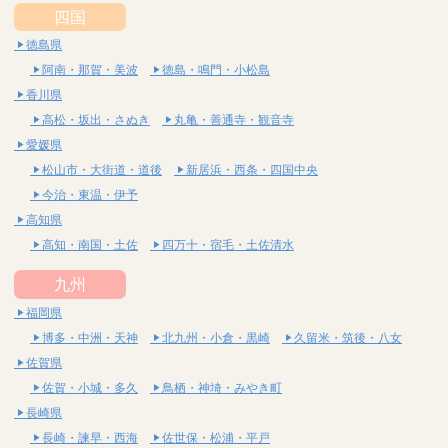
四国
徳島県
阿南・那賀・美波
徳島・鳴門・小松島
香川県
高松・坂出・さぬき
丸亀・善通寺・観音寺
愛媛県
松山市・大街道・道後
新居浜・西条・四国中央
今治・東温・伊予
高知県
高知・南国・土佐
四万十・宿毛・土佐清水
九州
福岡県
博多・中洲・天神
北九州・小倉・黒崎
久留米・筑後・八女
佐賀県
佐賀・小城・多久
鳥栖・神埼・みやき町
長崎県
長崎・諫早・西海
佐世保・松浦・平戸