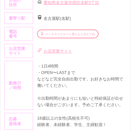
お店の
愛知県名古屋市西区名駅3丁目
住所
最寄り駅
名古屋駅(名駅)
電話
メンエスリクルート見たよと伝えてね
番号
お店営業
お店営業サイト
サイト
・1日4時間
・OPEN〜LASTまで
などなど完全自由出勤です。お好きなお時間で
勤務日
働いてください。
／時間
※出勤時間があまりにも短いと時給保証が出せ
ない場合がございます。予めご了承ください。
18歳以上の女性(高校生不可)
応募
資格者
経験者、未経験者、学生、主婦歓迎！