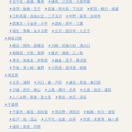
北千住・綾瀬・亀有
練馬・江古田・大泉学園
赤羽・板橋・王子
笹塚・明大前・下北沢
町田・鶴川・成瀬
三軒茶屋・自由が丘・二子玉川
中野・荻窪・吉祥寺
西東京・小金井・小平
調布・府中・三鷹
福生・青梅・あきる野
立川・国分寺・八王子
神奈川県
横浜・関内・新横浜
川崎・武蔵小杉・溝の口
相模原・大和・座間
藤沢・湘南・江ノ島
厚木・海老名・伊勢原
鎌倉・逗子・横須賀
平塚・茅ヶ崎・秦野
小田原・湯河原・箱根
埼玉県
大宮・浦和
川口・蕨・戸田
越谷・草加・春日部
川越・所沢・狭山
上尾・桶川・北本
久喜・加須・蓮田
ふじみ野・新座・富士見
熊谷・本庄・深谷
千葉県
千葉市・幕張・四街道
習志野・津田沼
船橋・市川・浦安
松戸・柏・流山
八千代・佐倉・白井
市原・木更津・袖ヶ浦
成田・富里・印西