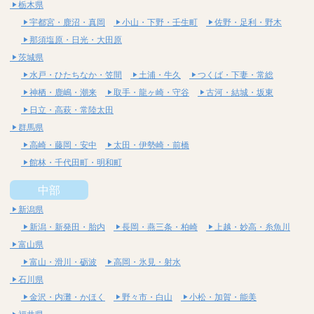
栃木県
宇都宮・鹿沼・真岡
小山・下野・壬生町
佐野・足利・野木
那須塩原・日光・大田原
茨城県
水戸・ひたちなか・笠間
土浦・牛久
つくば・下妻・常総
神栖・鹿嶋・潮来
取手・龍ヶ崎・守谷
古河・結城・坂東
日立・高萩・常陸太田
群馬県
高崎・藤岡・安中
太田・伊勢崎・前橋
館林・千代田町・明和町
中部
新潟県
新潟・新発田・胎内
長岡・燕三条・柏崎
上越・妙高・糸魚川
富山県
富山・滑川・砺波
高岡・氷見・射水
石川県
金沢・内灘・かほく
野々市・白山
小松・加賀・能美