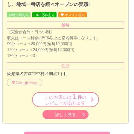
し、地域一番店を続々オープンの実績!
体験入店あり
LINE応募あり
オススメ求人
給与
【完全歩合制・日払い制】
収入はコース料金の50%以上と指名料等になります。
90分コース⇒20,000円(給与10,000円)
120分コース⇒24,000円(給与12,000円)
150分コース⇒3…
住所
愛知県名古屋市中村区則武1丁目
GoogleMap
1
このお店には
件
の
レビューがあります
詳しく見る