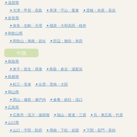
滋賀県
大津・甲賀・高島
草津・守山・栗東
彦根・米原・長浜
奈良県
奈良・生駒・天理
橿原・大和高田・桜井
和歌山県
和歌山・海南・岩出
田辺・御坊・有田
中国
鳥取県
米子・皆生・境港
鳥取・倉吉・湯梨浜
島根県
松江・安来
出雲・雲南・大田
岡山県
岡山・備前・瀬戸内
倉敷・総社・浅口
広島県
広島市・流川・薬研堀
福山・尾道・三原
呉・東広島・竹原
山口県
山口・宇部・防府
周南・下松・岩国
下関・長門・美祢