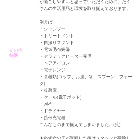
が過ごしやすいと思っていただくために、たく
さんの生活用品と環境を取り揃えております。
例えば・・・・
・シャンプー
・トリートメント
・自撮りスタンド
・電気毛布完備
その他
待遇
・セラミックヒーター完備
・ヘアアイロン
・電子レンジ
・食器類(コップ、お皿、箸、スプーン、フォー
ク)
・冷蔵庫
・ケトル(電子ポット)
・wi-fi
・ドライヤー
・携帯充電器
こんなものまで揃えてしまいました。(笑)
★必ず女の子が退勤した後はスタッフが掃除し