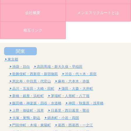
会社概要
メンエスリクルートとは
相互リンク
関東
東京都
池袋・目白
高田馬場・新大久保・早稲田
歌舞伎町・西新宿・新宿御苑
渋谷・代々木・原宿
恵比寿・中目黒・代官山
麻布・六本木・赤坂
品川・五反田・大崎・田町
蒲田・大森・大井町
新橋・銀座・浜松町
茅場町・人形町・八丁堀
飯田橋・神楽坂・四谷・水道橋
神田・秋葉原・浅草橋
上野・御徒町・浅草
日暮里・西日暮里・鶯谷
大塚・巣鴨・駒込
錦糸町・小岩・両国
門前仲町・木場・東陽町
葛西・西葛西・一之江