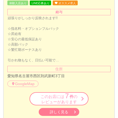
体験入店あり
LINE応募あり
オススメ求人
給与
頑張りがしっかり反映されます!!
☆指名料・オプションフルバック
☆昇給有
☆安心の最低保証あり
☆高額バック
☆繁忙期ボーナスあり
引かれ物もなく、日払い可能で…
住所
愛知県名古屋市西区則武新町3丁目
GoogleMap
7
このお店には
件
の
レビューがあります
詳しく見る