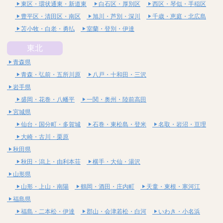
東区・環状通東・新道東
白石区・厚別区
西区・琴似・手稲区
豊平区・清田区・南区
旭川・芦別・深川
千歳・恵庭・北広島
苫小牧・白老・勇払
室蘭・登別・伊達
東北
青森県
青森・弘前・五所川原
八戸・十和田・三沢
岩手県
盛岡・花巻・八幡平
一関・奥州・陸前高田
宮城県
仙台・国分町・多賀城
石巻・東松島・登米
名取・岩沼・亘理
大崎・古川・栗原
秋田県
秋田・潟上・由利本荘
横手・大仙・湯沢
山形県
山形・上山・南陽
鶴岡・酒田・庄内町
天童・東根・寒河江
福島県
福島・二本松・伊達
郡山・会津若松・白河
いわき・小名浜