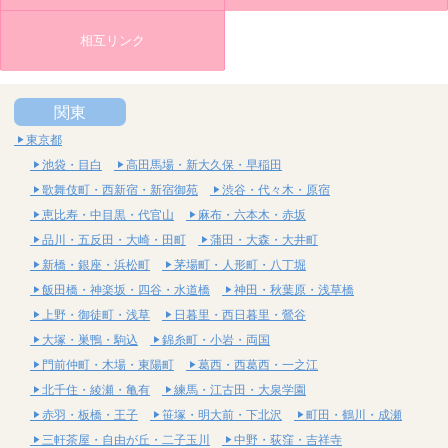
相互リンク
関東
東京都
池袋・目白
高田馬場・新大久保・早稲田
歌舞伎町・西新宿・新宿御苑
渋谷・代々木・原宿
恵比寿・中目黒・代官山
麻布・六本木・赤坂
品川・五反田・大崎・田町
蒲田・大森・大井町
新橋・銀座・浜松町
茅場町・人形町・八丁堀
飯田橋・神楽坂・四谷・水道橋
神田・秋葉原・浅草橋
上野・御徒町・浅草
日暮里・西日暮里・鶯谷
大塚・巣鴨・駒込
錦糸町・小岩・両国
門前仲町・木場・東陽町
葛西・西葛西・一之江
北千住・綾瀬・亀有
練馬・江古田・大泉学園
赤羽・板橋・王子
笹塚・明大前・下北沢
町田・鶴川・成瀬
三軒茶屋・自由が丘・二子玉川
中野・荻窪・吉祥寺