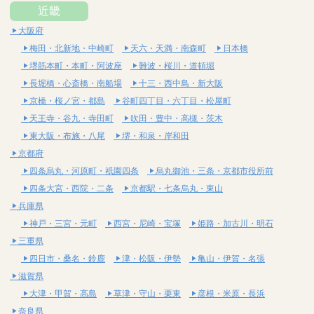
近畿
大阪府
梅田・北新地・中崎町
天六・天満・南森町
日本橋
堺筋本町・本町・阿波座
難波・桜川・道頓堀
長堀橋・心斎橋・南船場
十三・西中島・新大阪
京橋・桜ノ宮・都島
谷町四丁目・六丁目・松屋町
天王寺・谷九・寺田町
吹田・豊中・高槻・茨木
東大阪・布施・八尾
堺・和泉・岸和田
京都府
四条烏丸・河原町・祇園四条
烏丸御池・三条・京都市役所前
四条大宮・西院・二条
京都駅・七条烏丸・東山
兵庫県
神戸・三宮・元町
西宮・尼崎・宝塚
姫路・加古川・明石
三重県
四日市・桑名・鈴鹿
津・松阪・伊勢
亀山・伊賀・名張
滋賀県
大津・甲賀・高島
草津・守山・栗東
彦根・米原・長浜
奈良県