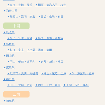
奈良・生駒・天理
橿原・大和高田・桜井
和歌山県
和歌山・海南・岩出
田辺・御坊・有田
中国
鳥取県
米子・皆生・境港
鳥取・倉吉・湯梨浜
島根県
松江・安来
出雲・雲南・大田
岡山県
岡山・備前・瀬戸内
倉敷・総社・浅口
広島県
広島市・流川・薬研堀
福山・尾道・三原
呉・東広島・竹原
山口県
山口・宇部・防府
周南・下松・岩国
下関・長門・美祢
四国
徳島県