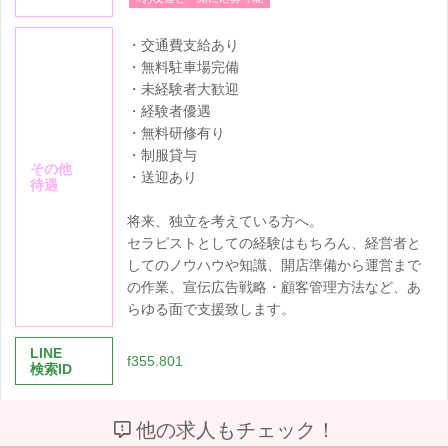
・交通費支給あり
・無料駐車場完備
・未経験者大歓迎
・経験者優遇
・無料研修有り
・制服貸与
その他
・送迎あり
待遇
将来、独立を考えている方へ。
セラピストとしての経験はもちろん、経営者と
してのノウハウや知識、開店準備から運営まで
の作業、宣伝広告戦略・顧客管理方法など、あ
らゆる面で支援致します。
LINE
f355.801
検索ID
他の求人もチェック！