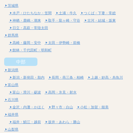
茨城県
水戸・ひたちなか・笠間
土浦・牛久
つくば・下妻・常総
神栖・鹿嶋・潮来
取手・龍ヶ崎・守谷
古河・結城・坂東
日立・高萩・常陸太田
群馬県
高崎・藤岡・安中
太田・伊勢崎・前橋
館林・千代田町・明和町
中部
新潟県
新潟・新発田・胎内
長岡・燕三条・柏崎
上越・妙高・糸魚川
富山県
富山・滑川・砺波
高岡・氷見・射水
石川県
金沢・内灘・かほく
野々市・白山
小松・加賀・能美
福井県
福井・鯖江・越前
坂井・あわら・勝山
山梨県