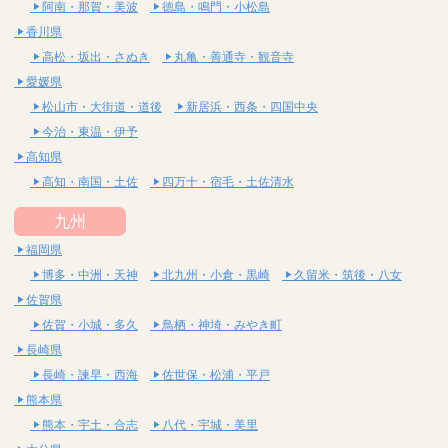
阿南・那賀・美波
徳島・鳴門・小松島
香川県
高松・坂出・さぬき
丸亀・善通寺・観音寺
愛媛県
松山市・大街道・道後
新居浜・西条・四国中央
今治・東温・伊予
高知県
高知・南国・土佐
四万十・宿毛・土佐清水
九州
福岡県
博多・中洲・天神
北九州・小倉・黒崎
久留米・筑後・八女
佐賀県
佐賀・小城・多久
鳥栖・神埼・みやき町
長崎県
長崎・諫早・西海
佐世保・松浦・平戸
熊本県
熊本・宇土・合志
八代・宇城・美里