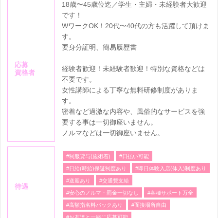
18歳〜45歳位迄／学生・主婦・未経験者大歓迎
です！
WワークOK！20代〜40代の方も活躍して頂けま
す。
要身分証明、簡易履歴書
応募
経験者歓迎！未経験者歓迎！特別な資格などは
資格者
不要です。
女性講師による丁寧な無料研修制度がありま
す。
密着など過激な内容や、風俗的なサービスを強
要する事は一切御座いません。
ノルマなどは一切御座いません。
#制服貸与(施術着)
#日払い可能
#日給(時給)保証制度あり
#即日体験入店(体入)制度あり
#送迎あり
#交通費支給
待遇
#安心のノルマ・罰金一切なし
#各種サポート万全
#高額指名料バックあり
#面接場所自由
#お友達と一緒に応募可能