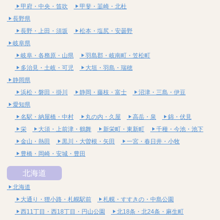
甲府・中央・笛吹
甲斐・韮崎・北杜
長野県
長野・上田・須坂
松本・塩尻・安曇野
岐阜県
岐阜・各務原・山県
羽島郡・岐南町・笠松町
多治見・土岐・可児
大垣・羽島・瑞穂
静岡県
浜松・磐田・掛川
静岡・藤枝・富士
沼津・三島・伊豆
愛知県
名駅・納屋橋・中村
丸の内・久屋
高岳・泉
錦・伏見
栄
大須・上前津・鶴舞
新栄町・東新町
千種・今池・池下
金山・熱田
黒川・大曽根・矢田
一宮・春日井・小牧
豊橋・岡崎・安城・豊田
北海道
北海道
大通り・狸小路・札幌駅前
札幌・すすきの・中島公園
西11丁目・西18丁目・円山公園
北18条・北24条・麻生町