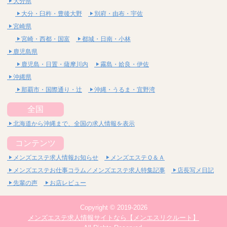
大分県
大分・臼杵・豊後大野
別府・由布・宇佐
宮崎県
宮崎・西都・国富
都城・日南・小林
鹿児島県
鹿児島・日置・薩摩川内
霧島・姶良・伊佐
沖縄県
那覇市・国際通り・辻
沖縄・うるま・宜野湾
全国
北海道から沖縄まで、全国の求人情報を表示
コンテンツ
メンズエステ求人情報お知らせ
メンズエステＱ＆Ａ
メンズエステお仕事コラム／メンズエステ求人特集記事
店長写メ日記
先輩の声
お店レビュー
Copyright © 2019-2026
メンズエステ求人情報サイトなら【メンエスリクルート】