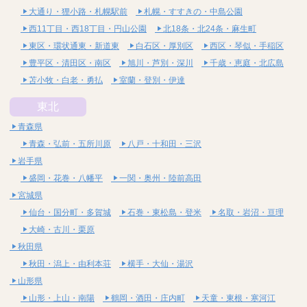
大通り・狸小路・札幌駅前
札幌・すすきの・中島公園
西11丁目・西18丁目・円山公園
北18条・北24条・麻生町
東区・環状通東・新道東
白石区・厚別区
西区・琴似・手稲区
豊平区・清田区・南区
旭川・芦別・深川
千歳・恵庭・北広島
苫小牧・白老・勇払
室蘭・登別・伊達
東北
青森県
青森・弘前・五所川原
八戸・十和田・三沢
岩手県
盛岡・花巻・八幡平
一関・奥州・陸前高田
宮城県
仙台・国分町・多賀城
石巻・東松島・登米
名取・岩沼・亘理
大崎・古川・栗原
秋田県
秋田・潟上・由利本荘
横手・大仙・湯沢
山形県
山形・上山・南陽
鶴岡・酒田・庄内町
天童・東根・寒河江