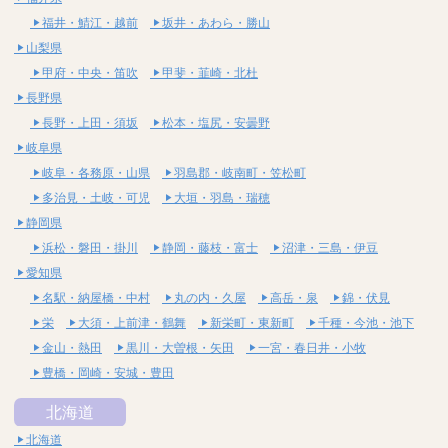
福井・鯖江・越前
坂井・あわら・勝山
山梨県
甲府・中央・笛吹
甲斐・韮崎・北杜
長野県
長野・上田・須坂
松本・塩尻・安曇野
岐阜県
岐阜・各務原・山県
羽島郡・岐南町・笠松町
多治見・土岐・可児
大垣・羽島・瑞穂
静岡県
浜松・磐田・掛川
静岡・藤枝・富士
沼津・三島・伊豆
愛知県
名駅・納屋橋・中村
丸の内・久屋
高岳・泉
錦・伏見
栄
大須・上前津・鶴舞
新栄町・東新町
千種・今池・池下
金山・熱田
黒川・大曽根・矢田
一宮・春日井・小牧
豊橋・岡崎・安城・豊田
北海道
北海道