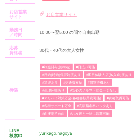
お店営業
お店営業サイト
サイト
勤務日
10:00〜翌5:00 の間で自由出勤
／時間
応募
30代・40代の大人女性
資格者
#制服貸与(施術着)
#日払い可能
#日給(時給)保証制度あり
#即日体験入店(体入)制度あり
#送迎あり
#交通費支給
#個室待機あり
待遇
#生理休暇あり
#安心のノルマ・罰金一切なし
#アリバイ対策万全(各種書類用意可能)
#資格取得可能
#各種サポート万全
#高額指名料バックあり
#面接場所自由
#お友達と一緒に応募可能
LINE
yurikago.nagoya
検索ID