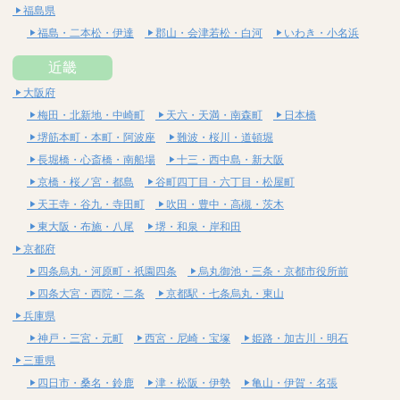
福島県
福島・二本松・伊達
郡山・会津若松・白河
いわき・小名浜
近畿
大阪府
梅田・北新地・中崎町
天六・天満・南森町
日本橋
堺筋本町・本町・阿波座
難波・桜川・道頓堀
長堀橋・心斎橋・南船場
十三・西中島・新大阪
京橋・桜ノ宮・都島
谷町四丁目・六丁目・松屋町
天王寺・谷九・寺田町
吹田・豊中・高槻・茨木
東大阪・布施・八尾
堺・和泉・岸和田
京都府
四条烏丸・河原町・祇園四条
烏丸御池・三条・京都市役所前
四条大宮・西院・二条
京都駅・七条烏丸・東山
兵庫県
神戸・三宮・元町
西宮・尼崎・宝塚
姫路・加古川・明石
三重県
四日市・桑名・鈴鹿
津・松阪・伊勢
亀山・伊賀・名張