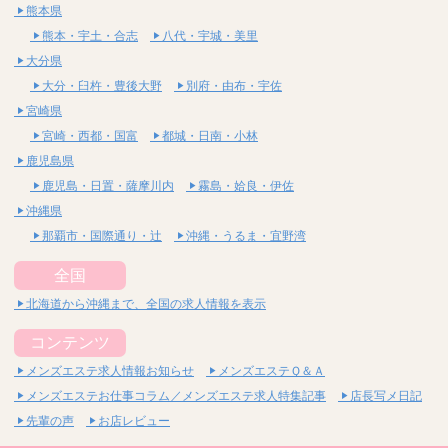
熊本県
熊本・宇土・合志
八代・宇城・美里
大分県
大分・臼杵・豊後大野
別府・由布・宇佐
宮崎県
宮崎・西都・国富
都城・日南・小林
鹿児島県
鹿児島・日置・薩摩川内
霧島・姶良・伊佐
沖縄県
那覇市・国際通り・辻
沖縄・うるま・宜野湾
全国
北海道から沖縄まで、全国の求人情報を表示
コンテンツ
メンズエステ求人情報お知らせ
メンズエステＱ＆Ａ
メンズエステお仕事コラム／メンズエステ求人特集記事
店長写メ日記
先輩の声
お店レビュー