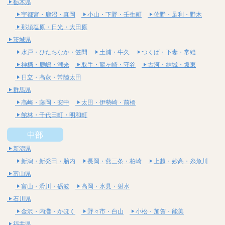
栃木県
宇都宮・鹿沼・真岡
小山・下野・壬生町
佐野・足利・野木
那須塩原・日光・大田原
茨城県
水戸・ひたちなか・笠間
土浦・牛久
つくば・下妻・常総
神栖・鹿嶋・潮来
取手・龍ヶ崎・守谷
古河・結城・坂東
日立・高萩・常陸太田
群馬県
高崎・藤岡・安中
太田・伊勢崎・前橋
館林・千代田町・明和町
中部
新潟県
新潟・新発田・胎内
長岡・燕三条・柏崎
上越・妙高・糸魚川
富山県
富山・滑川・砺波
高岡・氷見・射水
石川県
金沢・内灘・かほく
野々市・白山
小松・加賀・能美
福井県