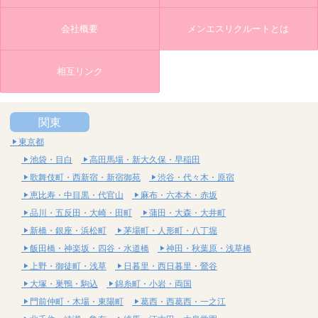
会社概要
メンエスリクルートとは
相互リンク
関東
東京都
池袋・目白
高田馬場・新大久保・早稲田
歌舞伎町・西新宿・新宿御苑
渋谷・代々木・原宿
恵比寿・中目黒・代官山
麻布・六本木・赤坂
品川・五反田・大崎・田町
蒲田・大森・大井町
新橋・銀座・浜松町
茅場町・人形町・八丁堀
飯田橋・神楽坂・四谷・水道橋
神田・秋葉原・浅草橋
上野・御徒町・浅草
日暮里・西日暮里・鶯谷
大塚・巣鴨・駒込
錦糸町・小岩・両国
門前仲町・木場・東陽町
葛西・西葛西・一之江