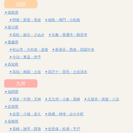
四国
徳島県
阿南・那賀・美波
徳島・鳴門・小松島
香川県
高松・坂出・さぬき
丸亀・善通寺・観音寺
愛媛県
松山市・大街道・道後
新居浜・西条・四国中央
今治・東温・伊予
高知県
高知・南国・土佐
四万十・宿毛・土佐清水
九州
福岡県
博多・中洲・天神
北九州・小倉・黒崎
久留米・筑後・八女
佐賀県
佐賀・小城・多久
鳥栖・神埼・みやき町
長崎県
長崎・諫早・西海
佐世保・松浦・平戸