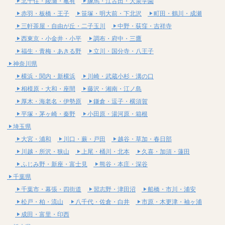
北千住・綾瀬・亀有
練馬・江古田・大泉学園
赤羽・板橋・王子
笹塚・明大前・下北沢
町田・鶴川・成瀬
三軒茶屋・自由が丘・二子玉川
中野・荻窪・吉祥寺
西東京・小金井・小平
調布・府中・三鷹
福生・青梅・あきる野
立川・国分寺・八王子
神奈川県
横浜・関内・新横浜
川崎・武蔵小杉・溝の口
相模原・大和・座間
藤沢・湘南・江ノ島
厚木・海老名・伊勢原
鎌倉・逗子・横須賀
平塚・茅ヶ崎・秦野
小田原・湯河原・箱根
埼玉県
大宮・浦和
川口・蕨・戸田
越谷・草加・春日部
川越・所沢・狭山
上尾・桶川・北本
久喜・加須・蓮田
ふじみ野・新座・富士見
熊谷・本庄・深谷
千葉県
千葉市・幕張・四街道
習志野・津田沼
船橋・市川・浦安
松戸・柏・流山
八千代・佐倉・白井
市原・木更津・袖ヶ浦
成田・富里・印西