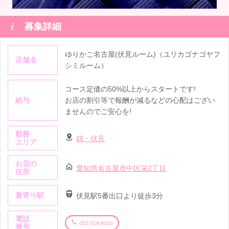

募集詳細
ゆりかご名古屋(伏見ルーム)（ユリカゴナゴヤフ
店舗名
シミルーム）
コース定価の50%以上からスタートです!
給与
お店の割引等で報酬が減るなどの心配はござい
ませんのでご安心を!
勤務
錦・伏見
エリア
お店の
愛知県名古屋市中区栄2丁目
住所
最寄り駅
伏見駅5番出口より徒歩3分
電話
052-218-6010
番号