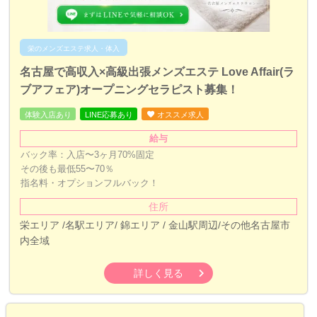
栄のメンズエステ求人・体入
名古屋で高収入×高級出張メンズエステ Love Affair(ラ
ブアフェア)オープニングセラピスト募集！
体験入店あり
LINE応募あり
オススメ求人
給与
バック率：入店〜3ヶ月70%固定
その後も最低55〜70％
指名料・オプションフルバック！
住所
栄エリア /名駅エリア/ 錦エリア / 金山駅周辺/その他名古屋市
内全域
詳しく見る