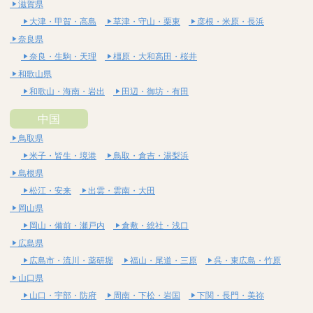
滋賀県
大津・甲賀・高島
草津・守山・栗東
彦根・米原・長浜
奈良県
奈良・生駒・天理
橿原・大和高田・桜井
和歌山県
和歌山・海南・岩出
田辺・御坊・有田
中国
鳥取県
米子・皆生・境港
鳥取・倉吉・湯梨浜
島根県
松江・安来
出雲・雲南・大田
岡山県
岡山・備前・瀬戸内
倉敷・総社・浅口
広島県
広島市・流川・薬研堀
福山・尾道・三原
呉・東広島・竹原
山口県
山口・宇部・防府
周南・下松・岩国
下関・長門・美祢